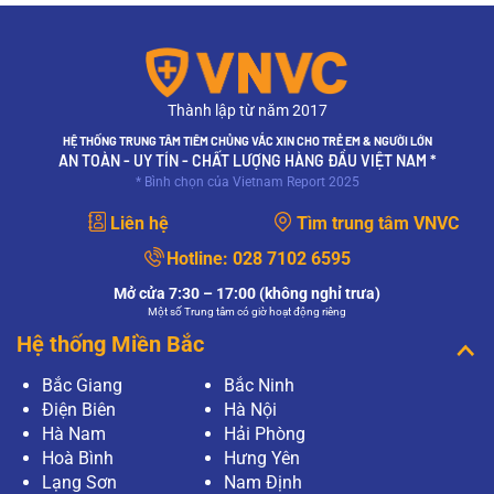
Thành lập từ năm 2017
HỆ THỐNG TRUNG TÂM TIÊM CHỦNG VẮC XIN CHO TRẺ EM & NGƯỜI LỚN
AN TOÀN - UY TÍN - CHẤT LƯỢNG HÀNG ĐẦU VIỆT NAM *
* Bình chọn của Vietnam Report 2025
Liên hệ
Tìm trung tâm VNVC
Hotline:
028 7102 6595
Mở cửa 7:30 – 17:00 (không nghỉ trưa)
Một số Trung tâm có giờ hoạt động riêng
Hệ thống Miền Bắc
Bắc Giang
Bắc Ninh
Điện Biên
Hà Nội
Hà Nam
Hải Phòng
Hoà Bình
Hưng Yên
Lạng Sơn
Nam Định