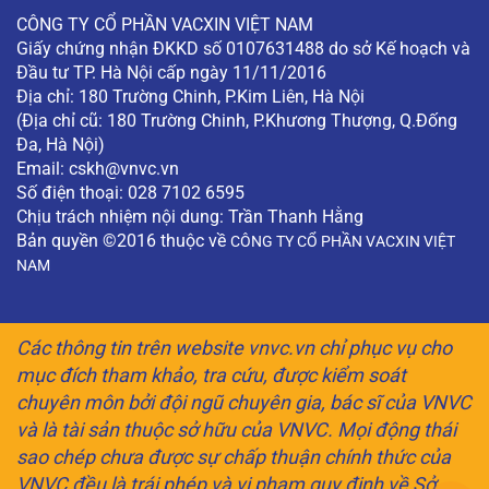
CÔNG TY CỔ PHẦN VACXIN VIỆT NAM
Giấy chứng nhận ĐKKD số 0107631488 do sở Kế hoạch và
Đầu tư TP. Hà Nội cấp ngày 11/11/2016
Địa chỉ: 180 Trường Chinh, P.Kim Liên, Hà Nội
(Địa chỉ cũ: 180 Trường Chinh, P.Khương Thượng, Q.Đống
Đa, Hà Nội)
Email:
cskh@vnvc.vn
Số điện thoại: 028 7102 6595
Chịu trách nhiệm nội dung: Trần Thanh Hằng
Bản quyền ©2016 thuộc về
CÔNG TY CỔ PHẦN VACXIN VIỆT
NAM
Các thông tin trên website vnvc.vn chỉ phục vụ cho
mục đích tham khảo, tra cứu, được kiểm soát
chuyên môn bởi đội ngũ chuyên gia, bác sĩ của VNVC
và là tài sản thuộc sở hữu của VNVC. Mọi động thái
sao chép chưa được sự chấp thuận chính thức của
VNVC đều là trái phép và vi phạm quy định về Sở