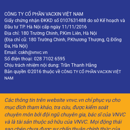
CÔNG TY CỔ PHẦN VACXIN VIỆT NAM
Giấy chứng nhận ĐKKD số 0107631488 do sở Kế hoạch và
Đầu tư TP. Hà Nội cấp ngày 11/11/2016
Địa chỉ: 180 Trường Chinh, P.Kim Liên, Hà Nội
(Địa chỉ cũ: 180 Trường Chinh, P.Khương Thượng, Q.Đống
Đa, Hà Nội)
Email:
cskh@vnvc.vn
Số điện thoại: 028 7102 6595
Chịu trách nhiệm nội dung: Trần Thanh Hằng
Bản quyền ©2016 thuộc về
CÔNG TY CỔ PHẦN VACXIN VIỆT
NAM
Các thông tin trên website vnvc.vn chỉ phục vụ cho
mục đích tham khảo, tra cứu, được kiểm soát
chuyên môn bởi đội ngũ chuyên gia, bác sĩ của VNVC
và là tài sản thuộc sở hữu của VNVC. Mọi động thái
sao chép chưa được sự chấp thuận chính thức của