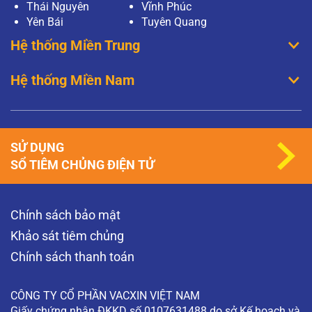
Thái Nguyên
Vĩnh Phúc
Yên Bái
Tuyên Quang
Hệ thống Miền Trung
Hệ thống Miền Nam
SỬ DỤNG
SỔ TIÊM CHỦNG ĐIỆN TỬ
Chính sách bảo mật
Khảo sát tiêm chủng
Chính sách thanh toán
CÔNG TY CỔ PHẦN VACXIN VIỆT NAM
Giấy chứng nhận ĐKKD số 0107631488 do sở Kế hoạch và