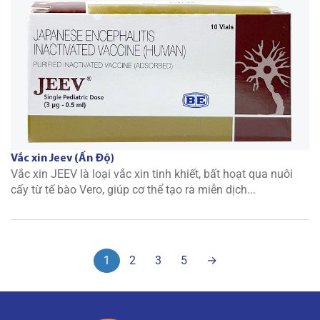
Vắc xin Jeev (Ấn Độ)
Vắc xin JEEV là loại vắc xin tinh khiết, bất hoạt qua nuôi
cấy từ tế bào Vero, giúp cơ thể tạo ra miễn dịch...
1
2
3
5
→