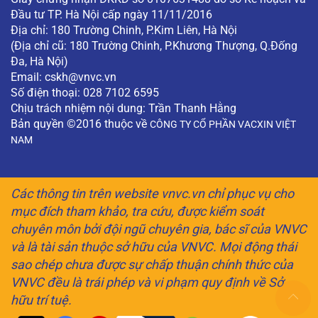
Đầu tư TP. Hà Nội cấp ngày 11/11/2016
Địa chỉ: 180 Trường Chinh, P.Kim Liên, Hà Nội
(Địa chỉ cũ: 180 Trường Chinh, P.Khương Thượng, Q.Đống
Đa, Hà Nội)
Email:
cskh@vnvc.vn
Số điện thoại: 028 7102 6595
Chịu trách nhiệm nội dung: Trần Thanh Hằng
Bản quyền ©2016 thuộc về
CÔNG TY CỔ PHẦN VACXIN VIỆT
NAM
Các thông tin trên website vnvc.vn chỉ phục vụ cho
mục đích tham khảo, tra cứu, được kiểm soát
chuyên môn bởi đội ngũ chuyên gia, bác sĩ của VNVC
và là tài sản thuộc sở hữu của VNVC. Mọi động thái
sao chép chưa được sự chấp thuận chính thức của
VNVC đều là trái phép và vi phạm quy định về Sở
hữu trí tuệ.