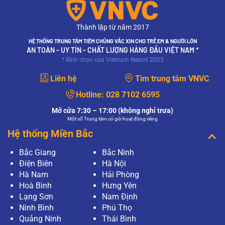
Thành lập từ năm 2017
HỆ THỐNG TRUNG TÂM TIÊM CHỦNG VẮC XIN CHO TRẺ EM & NGƯỜI LỚN
AN TOÀN - UY TÍN - CHẤT LƯỢNG HÀNG ĐẦU VIỆT NAM *
* Bình chọn của Vietnam Report 2025
Liên hệ
Tìm trung tâm VNVC
Hotline:
028 7102 6595
Mở cửa 7:30 – 17:00 (không nghỉ trưa)
Một số Trung tâm có giờ hoạt động riêng
Hệ thống Miền Bắc
Bắc Giang
Bắc Ninh
Điện Biên
Hà Nội
Hà Nam
Hải Phòng
Hoà Bình
Hưng Yên
Lạng Sơn
Nam Định
Ninh Bình
Phú Thọ
Quảng Ninh
Thái Bình