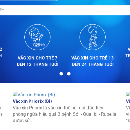
2
I
T
VẮC XIN CHO TRẺ 7
VẮC XIN CHO TRẺ 13
ĐẾN 12 THÁNG TUỔI
ĐẾN 24 THÁNG TUỔI
Vắc xin Priorix (Bỉ)
V
o
Vắc xin Priorix là vắc xin thế hệ mới đầu tiên
V
us
phòng ngừa hiệu quả 3 bệnh Sởi - Quai bị - Rubella
v
được sử...
“k