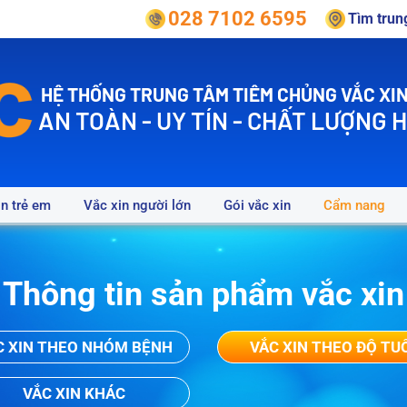
028 7102 6595
Tìm tru
HỆ THỐNG TRUNG TÂM TIÊM CHỦNG VẮC XIN
AN TOÀN - UY TÍN - CHẤT LƯỢNG 
in trẻ em
Vắc xin người lớn
Gói vắc xin
Cẩm nang
Thông tin sản phẩm vắc xin
C XIN THEO NHÓM BỆNH
VẮC XIN THEO ĐỘ TU
VẮC XIN KHÁC