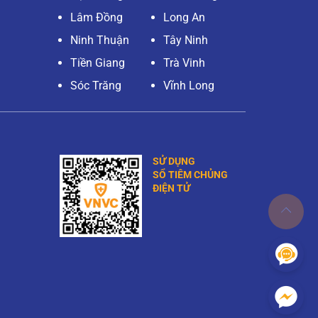
Lâm Đồng
Long An
Ninh Thuận
Tây Ninh
Tiền Giang
Trà Vinh
Sóc Trăng
Vĩnh Long
SỬ DỤNG
SỔ TIÊM CHỦNG
ĐIỆN TỬ