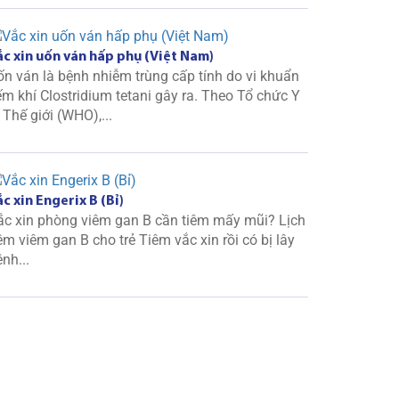
ắc xin uốn ván hấp phụ (Việt Nam)
ốn ván là bệnh nhiễm trùng cấp tính do vi khuẩn
ếm khí Clostridium tetani gây ra. Theo Tổ chức Y
 Thế giới (WHO),...
c xin Engerix B (Bỉ)
ắc xin phòng viêm gan B cần tiêm mấy mũi? Lịch
êm viêm gan B cho trẻ Tiêm vắc xin rồi có bị lây
nh...