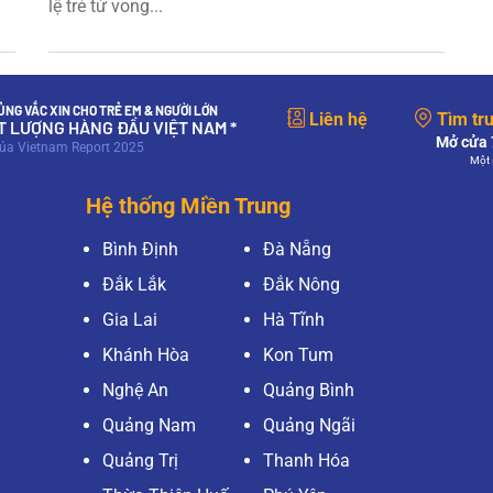
lệ trẻ tử vong...
NG VẮC XIN CHO TRẺ EM & NGƯỜI LỚN
Liên hệ
Tìm tr
ẤT LƯỢNG HÀNG ĐẦU VIỆT NAM *
Mở cửa 7
của Vietnam Report 2025
Một 
Hệ thống Miền Trung
Bình Định
Đà Nẵng
Đắk Lắk
Đắk Nông
Gia Lai
Hà Tĩnh
Khánh Hòa
Kon Tum
Nghệ An
Quảng Bình
Quảng Nam
Quảng Ngãi
Quảng Trị
Thanh Hóa