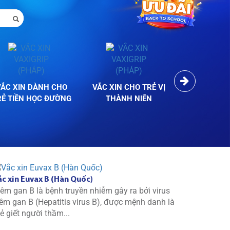
VẮC XIN DÀNH CHO
VẮC XIN CHO TRẺ VỊ
VẮC XIN C
RẺ TIỀN HỌC ĐƯỜNG
THÀNH NIÊN
TRƯỚC MA
ắc xin Euvax B (Hàn Quốc)
iêm gan B là bệnh truyền nhiễm gây ra bởi virus
iêm gan B (Hepatitis virus B), được mệnh danh là
ẻ giết người thầm...