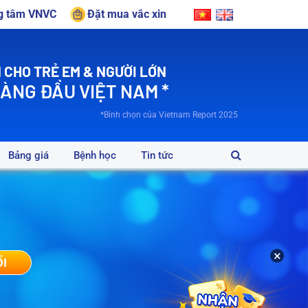
ng tâm VNVC
Đặt mua vắc xin
 CHO TRẺ EM & NGƯỜI LỚN
HÀNG ĐẦU VIỆT NAM *
*Bình chọn của Vietnam Report 2025
Bảng giá
Bệnh học
Tin tức
×
ỔI