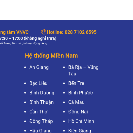
ung tâm VNVC
Hotline:
028 7102 6595
:30 – 17:00 (không nghỉ trưa)
số Trung tâm có giờ hoạt động riêng
Hệ thống Miền Nam
An Giang
Bà Rịa – Vũng
Tàu
Bạc Liêu
Bến Tre
Bình Dương
Bình Phước
Bình Thuận
Cà Mau
Cần Thơ
Đồng Nai
Đồng Tháp
Hồ Chí Minh
Hậu Giang
Kiên Giang