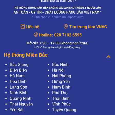
Thành lập từ năm 2017
HỆ THỐNG TRUNG TÂM TIÊM CHỦNG VẮC XIN CHO TRẺ EM & NGƯỜI LỚN
AN TOÀN - UY TÍN - CHẤT LƯỢNG HÀNG ĐẦU VIỆT NAM *
* Bình chọn của Vietnam Report 2025
Liên hệ
Tìm trung tâm VNVC
Hotline:
028 7102 6595
Mở cửa 7:30 – 17:00 (không nghỉ trưa)
Một số Trung tâm có giờ hoạt động riêng
Hệ thống Miền Bắc
Bắc Giang
Bắc Ninh
Điện Biên
Hà Nội
Hà Nam
Hải Phòng
Hoà Bình
Hưng Yên
Lạng Sơn
Nam Định
Ninh Bình
Phú Thọ
Quảng Ninh
Thái Bình
Thái Nguyên
Vĩnh Phúc
Yên Bái
Tuyên Quang