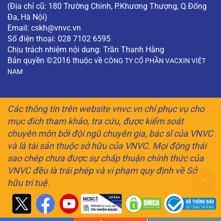
(Địa chỉ cũ: 180 Trường Chinh, P.Khương Thượng, Q.Đống
Đa, Hà Nội)
Email:
cskh@vnvc.vn
Số điện thoại: 028 7102 6595
Chịu trách nhiệm nội dung: Trần Thanh Hằng
Bản quyền ©2016 thuộc về
CÔNG TY CỔ PHẦN VACXIN VIỆT
NAM
Các thông tin trên website vnvc.vn chỉ phục vụ cho
mục đích tham khảo, tra cứu, được kiểm soát
chuyên môn bởi đội ngũ chuyên gia, bác sĩ của VNVC
và là tài sản thuộc sở hữu của VNVC. Mọi động thái
sao chép chưa được sự chấp thuận chính thức của
VNVC đều là trái phép và vi phạm quy định về Sở
hữu trí tuệ.