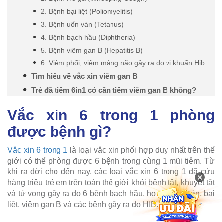
2. Bệnh bại liệt (Poliomyelitis)
3. Bệnh uốn ván (Tetanus)
4. Bệnh bạch hầu (Diphtheria)
5. Bệnh viêm gan B (Hepatitis B)
6. Viêm phổi, viêm màng não gây ra do vi khuẩn Hib
Tìm hiểu về vắc xin viêm gan B
Trẻ đã tiêm 6in1 có cần tiêm viêm gan B không?
Vắc xin 6 trong 1 phòng
được bệnh gì?
Vắc xin 6 trong 1
là loại vắc xin phối hợp duy nhất trên thế
giới có thể phòng được 6 bệnh trong cùng 1 mũi tiêm. Từ
khi ra đời cho đến nay, các loại vắc xin 6 trong 1 đã cứu
×
hàng triệu trẻ em trên toàn thế giới khỏi bệnh tật, khuyết tật
và tử vong gây ra do 6 bệnh bạch hầu, ho gà, uốn ván, bại
liệt, viêm gan B và các bệnh gây ra do HIB.