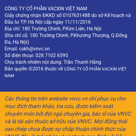
CÔNG TY CỔ PHẦN VACXIN VIỆT NAM
Giấy chứng nhận ĐKKD số 0107631488 do sở Kế hoạch và
Đầu tư TP. Hà Nội cấp ngày 11/11/2016
Địa chỉ: 180 Trường Chinh, P.Kim Liên, Hà Nội
(Địa chỉ cũ: 180 Trường Chinh, P.Khương Thượng, Q.Đống
Đa, Hà Nội)
Email:
cskh@vnvc.vn
Số điện thoại: 028 7102 6595
Chịu trách nhiệm nội dung: Trần Thanh Hằng
Bản quyền ©2016 thuộc về
CÔNG TY CỔ PHẦN VACXIN VIỆT
NAM
Các thông tin trên website vnvc.vn chỉ phục vụ cho
mục đích tham khảo, tra cứu, được kiểm soát
chuyên môn bởi đội ngũ chuyên gia, bác sĩ của VNVC
và là tài sản thuộc sở hữu của VNVC. Mọi động thái
sao chép chưa được sự chấp thuận chính thức của