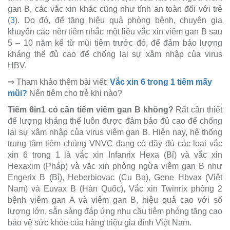
gan B, các vắc xin khác cũng như tính an toàn đối với trẻ
(
3
). Do đó, để tăng hiệu quả phòng bệnh, chuyên gia
khuyến cáo nên tiêm nhắc một liều vắc xin viêm gan B sau
5 – 10 năm kể từ mũi tiêm trước đó, để đảm bảo lượng
kháng thể đủ cao để chống lại sự xâm nhập của virus
HBV.
⇒ Tham khảo thêm bài viết:
Vắc xin 6 trong 1 tiêm mấy
mũi?
Nên tiêm cho trẻ khi nào?
Tiêm 6in1 có cần tiêm viêm gan B không?
Rất cần thiết
để lượng kháng thể luôn được đảm bảo đủ cao để chống
lại sự xâm nhập của virus viêm gan B. Hiện nay, hệ thống
trung tâm tiêm chủng VNVC đang có đầy đủ các loại vắc
xin 6 trong 1 là vắc xin Infanrix Hexa (Bỉ) và vắc xin
Hexaxim (Pháp) và vắc xin phòng ngừa viêm gan B như
Engerix B (Bỉ), Heberbiovac (Cu Ba), Gene Hbvax (Việt
Nam) và Euvax B (Hàn Quốc), Vắc xin Twinrix phòng 2
bệnh viêm gan A và viêm gan B, hiệu quả cao với số
lượng lớn, sẵn sàng đáp ứng nhu cầu tiêm phòng tăng cao
bảo vệ sức khỏe của hàng triệu gia đình Việt Nam.