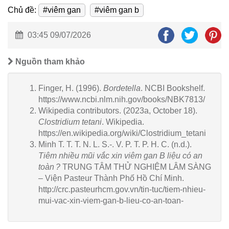
Chủ đề:
#viêm gan
#viêm gan b
03:45 09/07/2026
Nguồn tham khảo
Finger, H. (1996).
Bordetella
. NCBI Bookshelf.
https://www.ncbi.nlm.nih.gov/books/NBK7813/
Wikipedia contributors. (2023a, October 18).
Clostridium tetani
. Wikipedia.
https://en.wikipedia.org/wiki/Clostridium_tetani
Minh T. T. T. N. L. S.-. V. P. T. P. H. C. (n.d.).
Tiêm nhiều mũi vắc xin viêm gan B liệu có an
toàn ?
TRUNG TÂM THỬ NGHIỆM LÂM SÀNG
– Viện Pasteur Thành Phố Hồ Chí Minh.
http://crc.pasteurhcm.gov.vn/tin-tuc/tiem-nhieu-
mui-vac-xin-viem-gan-b-lieu-co-an-toan-