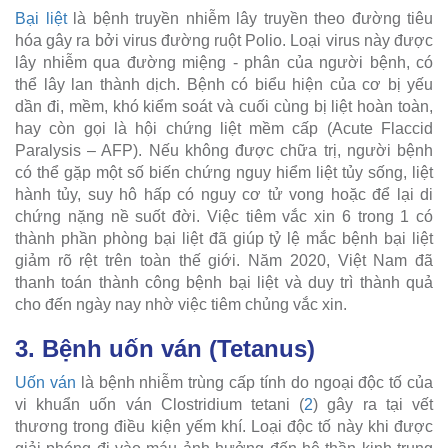
Bại liệt
là bệnh truyền nhiễm lây truyền theo đường tiêu
hóa gây ra bởi virus đường ruột Polio. Loại virus này được
lây nhiễm qua đường miệng - phân của người bệnh, có
thể lây lan thành dịch. Bệnh có biểu hiện của cơ bị yếu
dần đi, mềm, khó kiểm soát và cuối cùng bị liệt hoàn toàn,
hay còn gọi là hội chứng liệt mềm cấp (Acute Flaccid
Paralysis – AFP). Nếu không được chữa trị, người bệnh
có thể gặp một số biến chứng nguy hiểm liệt tủy sống, liệt
hành tủy, suy hô hấp có nguy cơ tử vong hoặc để lại di
chứng nặng nề suốt đời. Việc tiêm vắc xin 6 trong 1 có
thành phần phòng bại liệt đã giúp tỷ lệ mắc bệnh bại liệt
giảm rõ rệt trên toàn thế giới. Năm 2020, Việt Nam đã
thanh toán thành công bệnh bại liệt và duy trì thành quả
cho đến ngày nay nhờ việc tiêm chủng vắc xin.
3. Bệnh uốn ván (Tetanus)
Uốn ván
là bệnh nhiễm trùng cấp tính do ngoại độc tố của
vi khuẩn uốn ván Clostridium tetani (
2
) gây ra tại vết
thương trong điều kiện yếm khí. Loại độc tố này khi được