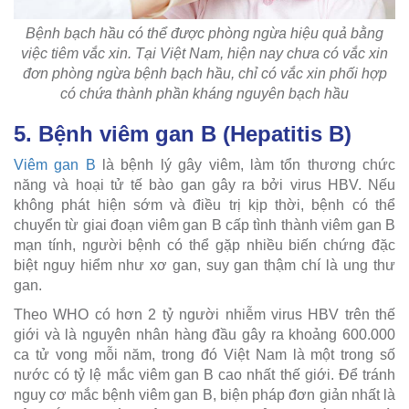
Bệnh bạch hầu có thể được phòng ngừa hiệu quả bằng
việc tiêm vắc xin. Tại Việt Nam, hiện nay chưa có vắc xin
đơn phòng ngừa bệnh bạch hầu, chỉ có vắc xin phối hợp
có chứa thành phần kháng nguyên bạch hầu
5. Bệnh viêm gan B (Hepatitis B)
Viêm gan B
là bệnh lý gây viêm, làm tổn thương chức
năng và hoại tử tế bào gan gây ra bởi virus HBV. Nếu
không phát hiện sớm và điều trị kịp thời, bệnh có thể
chuyển từ giai đoạn viêm gan B cấp tình thành viêm gan B
mạn tính, người bệnh có thể gặp nhiều biến chứng đặc
biệt nguy hiểm như xơ gan, suy gan thậm chí là ung thư
gan.
Theo WHO có hơn 2 tỷ người nhiễm virus HBV trên thế
giới và là nguyên nhân hàng đầu gây ra khoảng 600.000
ca tử vong mỗi năm, trong đó Việt Nam là một trong số
nước có tỷ lệ mắc viêm gan B cao nhất thế giới. Để tránh
nguy cơ mắc bệnh viêm gan B, biện pháp đơn giản nhất là