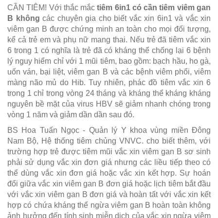
CẦN TIÊM! Với thắc mắc
tiêm 6in1 có cần tiêm viêm gan
B không
các chuyên gia cho biết vắc xin 6in1 và vắc xin
viêm gan B được chứng minh an toàn cho mọi đối tượng,
kể cả trẻ em và phụ nữ mang thai. Nếu trẻ đã tiêm vắc xin
6 trong 1 có nghĩa là trẻ đã có kháng thể chống lại 6 bệnh
lý nguy hiểm chỉ với 1 mũi tiêm, bao gồm: bạch hầu, ho gà,
uốn ván, bại liệt, viêm gan B và các bệnh viêm phổi, viêm
màng não mủ do Hib. Tuy nhiên, phác đồ tiêm vắc xin 6
trong 1 chỉ trong vòng 24 tháng và kháng thể kháng kháng
nguyên bề mặt của virus HBV sẽ giảm nhanh chóng trong
vòng 1 năm và giảm dần dần sau đó.
BS Hoa Tuấn Ngọc - Quản lý Y khoa vùng miền Đông
Nam Bộ, Hệ thống tiêm chủng VNVC. cho biết thêm, với
trường hợp trẻ được tiêm mũi vắc xin viêm gan B sơ sinh
phải sử dụng vắc xin đơn giá nhưng các liều tiếp theo có
thể dùng vắc xin đơn giá hoặc vắc xin kết hợp. Sự hoán
đổi giữa vắc xin viêm gan B đơn giá hoặc lịch tiêm bắt đầu
với vắc xin viêm gan B đơn giá và hoàn tất với vắc xin kết
hợp có chứa kháng thể ngừa viêm gan B hoàn toàn không
ảnh hưởng đến tính sinh miễn dịch của vắc xin ngừa viêm