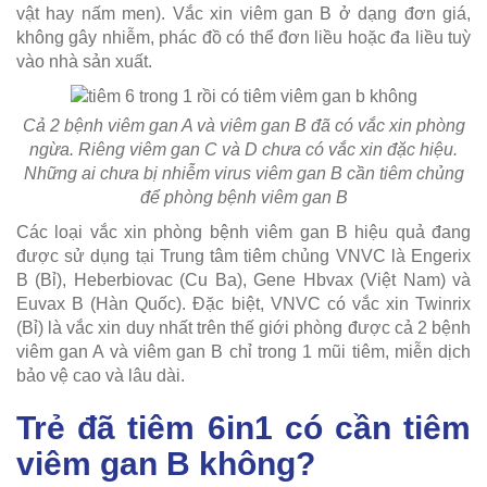
vật hay nấm men). Vắc xin viêm gan B ở dạng đơn giá,
không gây nhiễm, phác đồ có thể đơn liều hoặc đa liều tuỳ
vào nhà sản xuất.
Cả 2 bệnh viêm gan A và viêm gan B đã có vắc xin phòng
ngừa. Riêng viêm gan C và D chưa có vắc xin đặc hiệu.
Những ai chưa bị nhiễm virus viêm gan B cần tiêm chủng
để phòng bệnh viêm gan B
Các loại vắc xin phòng bệnh viêm gan B hiệu quả đang
được sử dụng tại Trung tâm tiêm chủng VNVC là Engerix
B (Bỉ), Heberbiovac (Cu Ba), Gene Hbvax (Việt Nam) và
Euvax B (Hàn Quốc). Đặc biệt, VNVC có vắc xin Twinrix
(Bỉ) là vắc xin duy nhất trên thế giới phòng được cả 2 bệnh
viêm gan A và viêm gan B chỉ trong 1 mũi tiêm, miễn dịch
bảo vệ cao và lâu dài.
Trẻ đã tiêm 6in1 có cần tiêm
viêm gan B không?