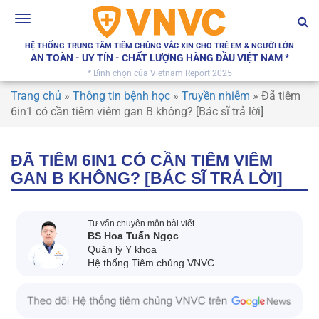
Toggle
navigation
HỆ THỐNG TRUNG TÂM TIÊM CHỦNG VẮC XIN CHO TRẺ EM & NGƯỜI LỚN
AN TOÀN - UY TÍN - CHẤT LƯỢNG HÀNG ĐẦU VIỆT NAM *
* Bình chọn của Vietnam Report 2025
Trang chủ
»
Thông tin bệnh học
»
Truyền nhiễm
»
Đã tiêm
6in1 có cần tiêm viêm gan B không? [Bác sĩ trả lời]
ĐÃ TIÊM 6IN1 CÓ CẦN TIÊM VIÊM
GAN B KHÔNG? [BÁC SĨ TRẢ LỜI]
Tư vấn chuyên môn bài viết
BS Hoa Tuấn Ngọc
Quản lý Y khoa
Hệ thống Tiêm chủng VNVC