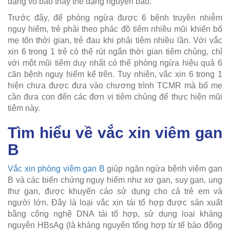
dạng vô bào thay thế dạng nguyên bào.
Trước đây, để phòng ngừa được 6 bệnh truyền nhiễm
nguy hiểm, trẻ phải theo phác đồ tiêm nhiều mũi khiến bố
mẹ tốn thời gian, trẻ đau khi phải tiêm nhiều lần. Với vắc
xin 6 trong 1 trẻ có thể rút ngắn thời gian tiêm chủng, chỉ
với một mũi tiêm duy nhất có thể phòng ngừa hiệu quả 6
căn bệnh nguy hiểm kể trên. Tuy nhiên, vắc xin 6 trong 1
hiện chưa được đưa vào chương trình TCMR mà bố mẹ
cần đưa con đến các đơn vị tiêm chủng để thực hiện mũi
tiêm này.
Tìm hiểu về vắc xin viêm gan
B
Vắc xin phòng viêm gan B
giúp ngăn ngừa bệnh viêm gan
B và các biến chứng nguy hiểm như xơ gan, suy gan, ung
thư gan, được khuyến cáo sử dụng cho cả trẻ em và
người lớn. Đây là loại vắc xin tái tổ hợp được sản xuất
bằng công nghệ DNA tái tổ hợp, sử dụng loại kháng
nguyên HBsAg (là kháng nguyên tổng hợp từ tế bào động