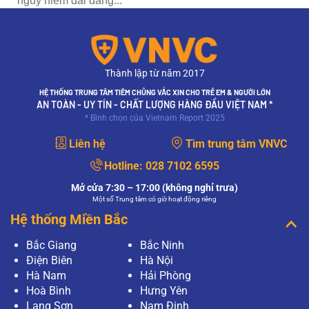
nguy hiểm dai dẳng...
t
Thành lập từ năm 2017
HỆ THỐNG TRUNG TÂM TIÊM CHỦNG VẮC XIN CHO TRẺ EM & NGƯỜI LỚN
AN TOÀN - UY TÍN - CHẤT LƯỢNG HÀNG ĐẦU VIỆT NAM *
* Bình chọn của Vietnam Report 2025
Liên hệ
Tìm trung tâm VNVC
Hotline:
028 7102 6595
Mở cửa 7:30 – 17:00 (không nghỉ trưa)
Một số Trung tâm có giờ hoạt động riêng
Hệ thống Miền Bắc
Bắc Giang
Bắc Ninh
Điện Biên
Hà Nội
Hà Nam
Hải Phòng
Hoà Bình
Hưng Yên
Lạng Sơn
Nam Định