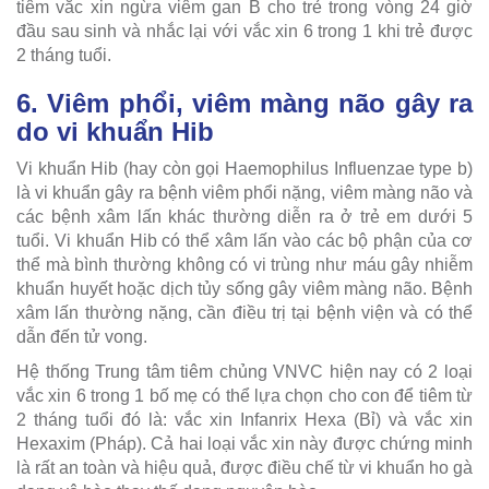
tiêm vắc xin ngừa viêm gan B cho trẻ trong vòng 24 giờ
đầu sau sinh và nhắc lại với vắc xin 6 trong 1 khi trẻ được
2 tháng tuổi.
6. Viêm phổi, viêm màng não gây ra
do vi khuẩn Hib
Vi khuẩn Hib (hay còn gọi Haemophilus Influenzae type b)
là vi khuẩn gây ra bệnh viêm phổi nặng, viêm màng não và
các bệnh xâm lấn khác thường diễn ra ở trẻ em dưới 5
tuổi. Vi khuẩn Hib có thể xâm lấn vào các bộ phận của cơ
thể mà bình thường không có vi trùng như máu gây nhiễm
khuẩn huyết hoặc dịch tủy sống gây viêm màng não. Bệnh
xâm lấn thường nặng, cần điều trị tại bệnh viện và có thể
dẫn đến tử vong.
Hệ thống Trung tâm tiêm chủng VNVC hiện nay có 2 loại
vắc xin 6 trong 1 bố mẹ có thể lựa chọn cho con để tiêm từ
2 tháng tuổi đó là: vắc xin Infanrix Hexa (Bỉ) và vắc xin
Hexaxim (Pháp). Cả hai loại vắc xin này được chứng minh
là rất an toàn và hiệu quả, được điều chế từ vi khuẩn ho gà