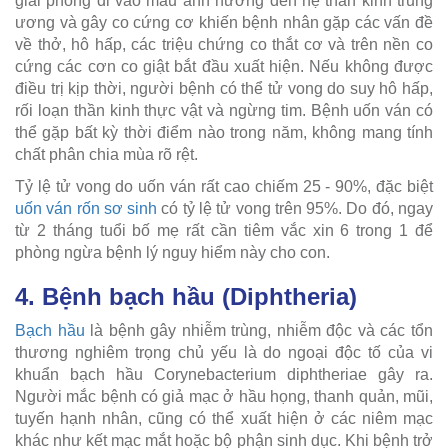
giải phóng đi vào máu ảnh hưởng đến hệ thần kinh trung
ương và gây co cứng cơ khiến bệnh nhân gặp các vấn đề
về thở, hô hấp, các triệu chứng co thắt cơ và trên nền co
cứng các cơn co giật bắt đầu xuất hiện. Nếu không được
điều trị kịp thời, người bệnh có thể tử vong do suy hô hấp,
rối loạn thần kinh thực vật và ngừng tim. Bệnh uốn ván có
thể gặp bất kỳ thời điểm nào trong năm, không mang tính
chất phân chia mùa rõ rệt.
Tỷ lệ tử vong do uốn ván rất cao chiếm 25 - 90%, đặc biệt
uốn ván rốn sơ sinh
có tỷ lệ tử vong trên 95%. Do đó, ngay
từ 2 tháng tuổi bố mẹ rất cần tiêm vắc xin 6 trong 1 để
phòng ngừa bệnh lý nguy hiểm này cho con.
4. Bệnh bạch hầu (Diphtheria)
Bạch hầu
là bệnh gây nhiễm trùng, nhiễm độc và các tổn
thương nghiêm trọng chủ yếu là do ngoại độc tố của vi
khuẩn bạch hầu Corynebacterium diphtheriae gây ra.
Người mắc bệnh có giả mạc ở hầu họng, thanh quản, mũi,
tuyến hạnh nhân, cũng có thể xuất hiện ở các niêm mạc
khác như kết mạc mắt hoặc bộ phận sinh dục. Khi bệnh trở