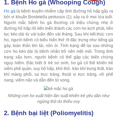
1. Bệnh Ho gà (Whooping Cough)
Ho gà
là bệnh truyền nhiễm cấp tính đường hô hấp gây ra
bởi vi khuẩn Bordetella pertussis (
1
), xảy ra ở mọi lứa tuổi.
Người mắc bệnh ho gà thường có triệu chứng nhẹ ở
đường hô hấp rồi tiến triển thành các cơn ho kịch phát, liên
tục kéo dài từ vài tuần đến vài tháng. Sau khi kết thúc cơn
ho, người bệnh có biểu hiện thở rít đặc trưng như tiếng gà
gáy, toàn thân tím tái, nôn ói. Tình trạng để lại sau những
cơn ho kéo dài là bệnh nhân trở nên mệt mỏi. Trong tình
trạng xấu hơn, người bệnh có thể gặp các biến chứng
nguy hiểm. Đặc biệt ở trẻ sơ sinh, ho gà có thể khiến trẻ
viêm phế quản, suy hô hấp, khó thở, tràn khí trung thất, tràn
khí màng phổi, sa trực tràng, thoát vị trực tràng, vỡ phế
nang, viêm não và dẫn đến tử vong.
Những cơn ho xuất hiện tần suất khiến trẻ yếu dần như
ngừng thở do thiếu oxy
2. Bệnh bại liệt (Poliomyelitis)