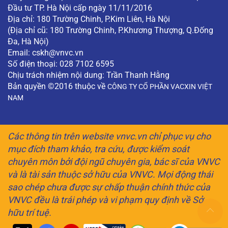
Đầu tư TP. Hà Nội cấp ngày 11/11/2016
Địa chỉ: 180 Trường Chinh, P.Kim Liên, Hà Nội
(Địa chỉ cũ: 180 Trường Chinh, P.Khương Thượng, Q.Đống
Đa, Hà Nội)
Email:
cskh@vnvc.vn
Số điện thoại: 028 7102 6595
Chịu trách nhiệm nội dung: Trần Thanh Hằng
Bản quyền ©2016 thuộc về
CÔNG TY CỔ PHẦN VACXIN VIỆT
NAM
Các thông tin trên website vnvc.vn chỉ phục vụ cho
mục đích tham khảo, tra cứu, được kiểm soát
chuyên môn bởi đội ngũ chuyên gia, bác sĩ của VNVC
và là tài sản thuộc sở hữu của VNVC. Mọi động thái
sao chép chưa được sự chấp thuận chính thức của
VNVC đều là trái phép và vi phạm quy định về Sở
hữu trí tuệ.