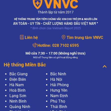
Thành lập từ năm 2017
HỆ THỐNG TRUNG TÂM TIÊM CHỦNG VẮC XIN CHO TRẺ EM & NGƯỜI LỚN
AN TOÀN - UY TÍN - CHẤT LƯỢNG HÀNG ĐẦU VIỆT NAM *
* Bình chọn của Vietnam Report 2025
Liên hệ
Tìm trung tâm VNVC
Hotline:
028 7102 6595
Mở cửa 7:30 – 17:00 (không nghỉ trưa)
Một số Trung tâm có giờ hoạt động riêng
Hệ thống Miền Bắc
Bắc Giang
Bắc Ninh
Điện Biên
Hà Nội
Hà Nam
Hải Phòng
Hoà Bình
Hưng Yên
Lạng Sơn
Nam Định
Ninh Bình
Phú Thọ
Quảng Ninh
Thái Bình