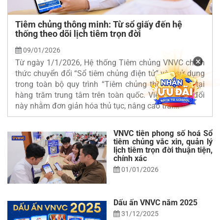
Tiêm chủng thông minh: Từ sổ giấy đến hệ
thống theo dõi lịch tiêm trọn đời
09/01/2026
×
Từ ngày 1/1/2026, Hệ thống Tiêm chủng VNVC chính
thức chuyển đổi “Sổ tiêm chủng điện tử” vào sử dụng
trong toàn bộ quy trình “Tiêm chủng thông minh” tại
hàng trăm trung tâm trên toàn quốc. Việc chuyển đổi
này nhằm đơn giản hóa thủ tục, nâng cao trải...
VNVC tiên phong số hoá Sổ
tiêm chủng vắc xin, quản lý
lịch tiêm trọn đời thuận tiện,
chính xác
01/01/2026
Dấu ấn VNVC năm 2025
31/12/2025