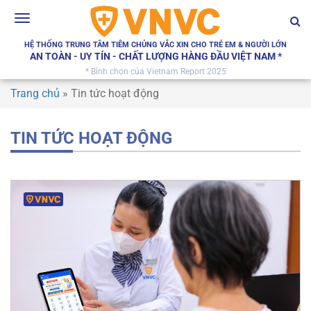
Toggle
navigation
HỆ THỐNG TRUNG TÂM TIÊM CHỦNG VẮC XIN CHO TRẺ EM & NGƯỜI LỚN
AN TOÀN - UY TÍN - CHẤT LƯỢNG HÀNG ĐẦU VIỆT NAM *
* Bình chọn của Vietnam Report 2025
Trang chủ
»
Tin tức hoạt động
TIN TỨC HOẠT ĐỘNG