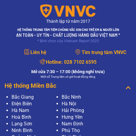
Thành lập từ năm 2017
HỆ THỐNG TRUNG TÂM TIÊM CHỦNG VẮC XIN CHO TRẺ EM & NGƯỜI LỚN
AN TOÀN - UY TÍN - CHẤT LƯỢNG HÀNG ĐẦU VIỆT NAM *
* Bình chọn của Vietnam Report 2025
Liên hệ
Tìm trung tâm VNVC
Hotline:
028 7102 6595
Mở cửa 7:30 – 17:00 (không nghỉ trưa)
Một số Trung tâm có giờ hoạt động riêng
Hệ thống Miền Bắc
Bắc Giang
Bắc Ninh
Điện Biên
Hà Nội
Hà Nam
Hải Phòng
Hoà Bình
Hưng Yên
Lạng Sơn
Nam Định
Ninh Bình
Phú Thọ