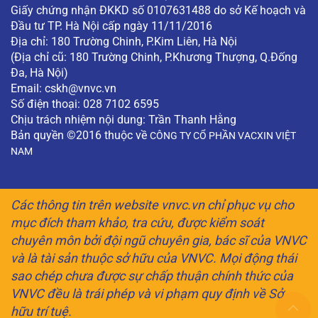
Giấy chứng nhận ĐKKD số 0107631488 do sở Kế hoạch và
Đầu tư TP. Hà Nội cấp ngày 11/11/2016
Địa chỉ: 180 Trường Chinh, P.Kim Liên, Hà Nội
(Địa chỉ cũ: 180 Trường Chinh, P.Khương Thượng, Q.Đống
Đa, Hà Nội)
Email:
cskh@vnvc.vn
Số điện thoại: 028 7102 6595
Chịu trách nhiệm nội dung: Trần Thanh Hằng
Bản quyền ©2016 thuộc về
CÔNG TY CỔ PHẦN VACXIN VIỆT
NAM
Các thông tin trên website vnvc.vn chỉ phục vụ cho
mục đích tham khảo, tra cứu, được kiểm soát
chuyên môn bởi đội ngũ chuyên gia, bác sĩ của VNVC
và là tài sản thuộc sở hữu của VNVC. Mọi động thái
sao chép chưa được sự chấp thuận chính thức của
VNVC đều là trái phép và vi phạm quy định về Sở
hữu trí tuệ.