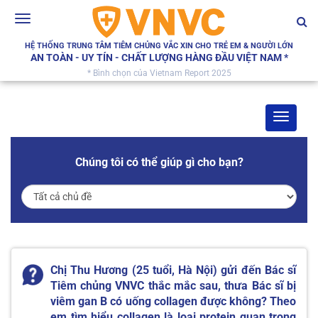
Toggle
navigation
HỆ THỐNG TRUNG TÂM TIÊM CHỦNG VẮC XIN CHO TRẺ EM & NGƯỜI LỚN
AN TOÀN - UY TÍN - CHẤT LƯỢNG HÀNG ĐẦU VIỆT NAM *
* Bình chọn của Vietnam Report 2025
Toggle
navigat
Chúng tôi có thể giúp gì cho bạn?
Chị Thu Hương (25 tuổi, Hà Nội) gửi đến Bác sĩ
Tiêm chủng VNVC thắc mắc sau, thưa Bác sĩ bị
viêm gan B có uống collagen được không? Theo
em tìm hiểu collagen là loại protein quan trọng