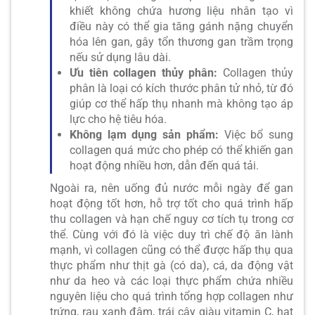
khiết không chứa hương liệu nhân tạo vì
điều này có thể gia tăng gánh nặng chuyển
hóa lên gan, gây tổn thương gan trầm trọng
nếu sử dụng lâu dài.
Ưu tiên collagen thủy phân:
Collagen thủy
phân là loại có kích thước phân tử nhỏ, từ đó
giúp cơ thể hấp thụ nhanh mà không tạo áp
lực cho hệ tiêu hóa.
Không lạm dụng sản phẩm:
Việc bổ sung
collagen quá mức cho phép có thể khiến gan
hoạt động nhiều hơn, dẫn đến quá tải.
Ngoài ra, nên uống đủ nước mỗi ngày để gan
hoạt động tốt hơn, hỗ trợ tốt cho quá trình hấp
thu collagen và hạn chế nguy cơ tích tụ trong cơ
thể. Cùng với đó là việc duy trì chế độ ăn lành
mạnh, vì collagen cũng có thể được hấp thụ qua
thực phẩm như thịt gà (có da), cá, da động vật
như da heo và các loại thực phẩm chứa nhiều
nguyên liệu cho quá trình tổng hợp collagen như
trứng, rau xanh đậm, trái cây giàu vitamin C, hạt