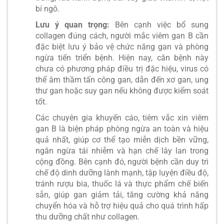
bí ngô.
Lưu ý quan trọng:
Bên cạnh việc bổ sung
collagen đúng cách, người mắc viêm gan B cần
đặc biệt lưu ý bảo vệ chức năng gan và phòng
ngừa tiến triển bệnh. Hiện nay, căn bệnh này
chưa có phương pháp điều trị đặc hiệu, virus có
thể âm thầm tấn công gan, dẫn đến xơ gan, ung
thư gan hoặc suy gan nếu không được kiểm soát
tốt.
Các chuyên gia khuyến cáo, tiêm vắc xin viêm
gan B là biện pháp phòng ngừa an toàn và hiệu
quả nhất, giúp cơ thể tạo miễn dịch bền vững,
ngăn ngừa tái nhiễm và hạn chế lây lan trong
cộng đồng. Bên cạnh đó, người bệnh cần duy trì
chế độ dinh dưỡng lành mạnh, tập luyện điều độ,
tránh rượu bia, thuốc lá và thực phẩm chế biến
sẵn, giúp gan giảm tải, tăng cường khả năng
chuyển hóa và hỗ trợ hiệu quả cho quá trình hấp
thu dưỡng chất như collagen.