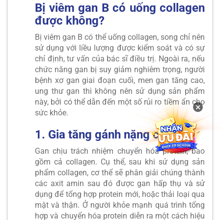
Bị viêm gan B có uống collagen
được không?
Bị viêm gan B có thể uống collagen, song chỉ nên
sử dụng với liều lượng được kiểm soát và có sự
chỉ định, tư vấn của bác sĩ điều trị. Ngoài ra, nếu
chức năng gan bị suy giảm nghiêm trọng, người
bệnh xơ gan giai đoạn cuối, men gan tăng cao,
ung thư gan thì không nên sử dụng sản phẩm
này, bởi có thể dẫn đến một số rủi ro tiềm ẩn cho
×
sức khỏe.
1. Gia tăng gánh nặng cho gan
Gan chịu trách nhiệm chuyển hóa protein, bao
gồm cả collagen. Cụ thể, sau khi sử dụng sản
phẩm collagen, cơ thể sẽ phân giải chúng thành
các axit amin sau đó được gan hấp thụ và sử
dụng để tổng hợp protein mới, hoặc thải loại qua
mật và thận. Ở người khỏe mạnh quá trình tổng
hợp và chuyển hóa protein diễn ra một cách hiệu