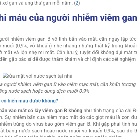
vì xơ gan và ung thư gan mỗi năm. (
2
)
khi máu của người nhiễm viêm gan
gười nhiễm viêm gan B vô tình bắn vào mắt, cần ngay lập tức
muối (0,9%, vô khuẩn) nhẹ nhàng nhưng thật kỹ trong khoản
ở mắt và lộn nhẹ mi mắt. Cần lưu ý, tuyệt đối không dụi mắt t
ó đến gặp bác sĩ để được thăm khám và chỉ định các xét nghiệm
của người nhiễm viêm gan B vào niêm mạc mắt, cần khẩn trương 
ằng nước sạch hoặc dung dịch muối 0.9%
 có hiến máu được không?
ắn vào mắt có lây viêm gan B không
như tình trạng của chị Đ
bệnh. Sự nhiễm bẩn của niêm mạc mắt do các giọt máu là con đ
 nhiễm trùng do virus bao gồm viêm gan B. Khi gặp phải tình h
mắt bằng nước sạch hoặc nước muối vô khuẩn 0,9%, sau đó 