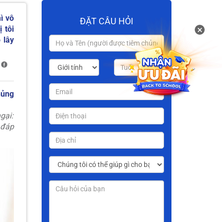
ì vô
ĐẶT CÂU HỎI
×
 tôi
 lây
hủng
gại:
 đáp