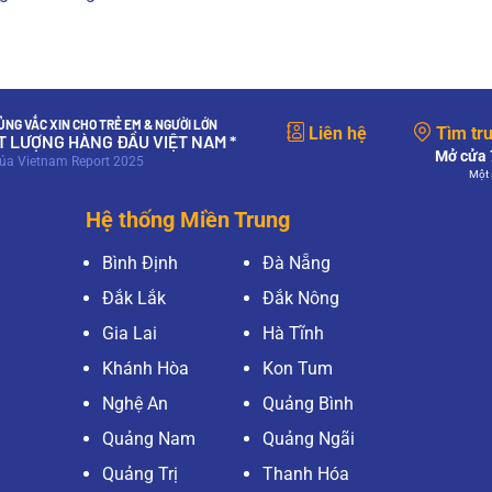
NG VẮC XIN CHO TRẺ EM & NGƯỜI LỚN
Liên hệ
Tìm tr
ẤT LƯỢNG HÀNG ĐẦU VIỆT NAM *
Mở cửa 7
của Vietnam Report 2025
Một 
Hệ thống Miền Trung
Bình Định
Đà Nẵng
Đắk Lắk
Đắk Nông
Gia Lai
Hà Tĩnh
Khánh Hòa
Kon Tum
Nghệ An
Quảng Bình
Quảng Nam
Quảng Ngãi
Quảng Trị
Thanh Hóa