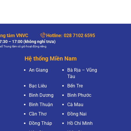
ung tâm VNVC
Hotline:
028 7102 6595
:30 – 17:00 (không nghỉ trưa)
số Trung tâm có giờ hoạt động riêng
Hệ thống Miền Nam
An Giang
Bà Rịa – Vũng
Tàu
Bạc Liêu
Bến Tre
Bình Dương
Bình Phước
Bình Thuận
Cà Mau
Cần Thơ
Đồng Nai
Đồng Tháp
Hồ Chí Minh