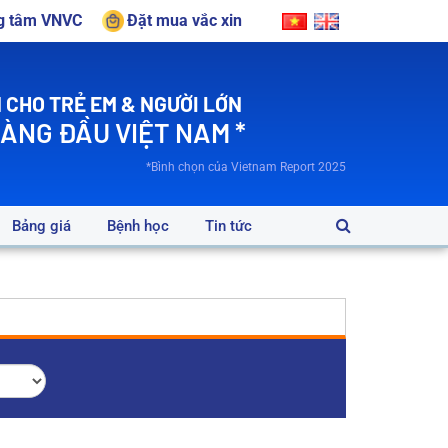
ng tâm VNVC
Đặt mua vắc xin
 CHO TRẺ EM & NGƯỜI LỚN
HÀNG ĐẦU VIỆT NAM *
*Bình chọn của Vietnam Report 2025
Bảng giá
Bệnh học
Tin tức