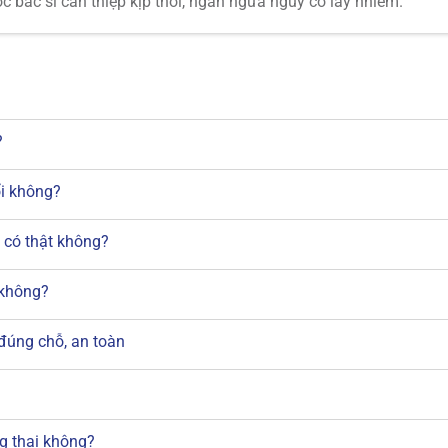
c bác sĩ can thiệp kịp thời, ngăn ngừa nguy cơ lây nhiễm.
?
ổi không?
 có thật không?
 không?
 đúng chỗ, an toàn
g thai không?