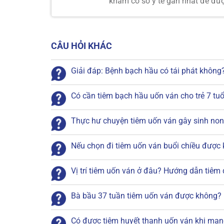
khám cơ sở y tế gần nhất để đượ
CÂU HỎI KHÁC
Giải đáp: Bệnh bạch hầu có tái phát không
Có cần tiêm bạch hầu uốn ván cho trẻ 7 tu
Thực hư chuyện tiêm uốn ván gây sinh non
Nếu chọn đi tiêm uốn ván buổi chiều được
Vị trí tiêm uốn ván ở đâu? Hướng dẫn tiêm
Bà bầu 37 tuần tiêm uốn ván được không?
Có được tiêm huyết thanh uốn ván khi man