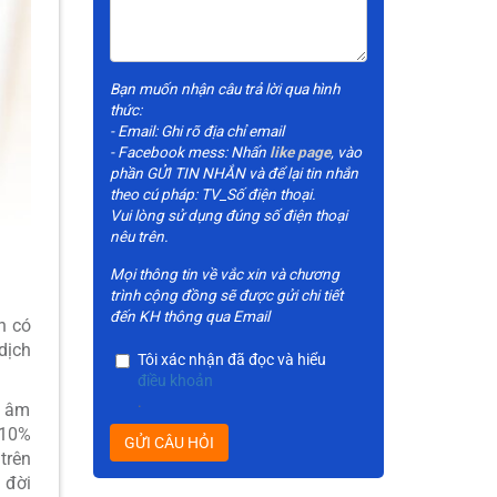
Bạn muốn nhận câu trả lời qua hình
thức:
- Email: Ghi rõ địa chỉ email
- Facebook mess: Nhấn
like page
, vào
phần GỬI TIN NHẮN và để lại tin nhắn
theo cú pháp: TV_Số điện thoại.
Vui lòng sử dụng đúng số điện thoại
nêu trên.
Mọi thông tin về vắc xin và chương
trình cộng đồng sẽ được gửi chi tiết
đến KH thông qua Email
h có
dịch
Tôi xác nhận đã đọc và hiểu
điều khoản
.
h âm
 10%
GỬI CÂU HỎI
trên
 đời