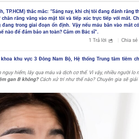
h, TP.HCM) thắc mắc: “Sáng nay, khi chị tôi đang đánh răng th
chân răng văng vào mặt tôi và tiếp xúc trực tiếp với mắt. Chị
đang trong giai đoạn ổn định. Vậy nếu máu bắn vào mắt có
thế nào để đảm bảo an toàn? Cảm ơn Bác sĩ”.
1 Trả lời
Chia sẻ
 khoa khu vực 3 Đông Nam Bộ, Hệ thống Trung tâm tiêm c
nguy hiểm, lây qua máu và dịch cơ thể. Vì vậy, nhiều người lo n
iêm gan B không?
Cách xử trí như thế nào? Chuyên gia sẽ giải