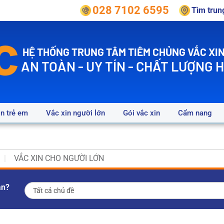
028 7102 6595
Tìm tru
HỆ THỐNG TRUNG TÂM TIÊM CHỦNG VẮC XIN
AN TOÀN - UY TÍN - CHẤT LƯỢNG 
in trẻ em
Vắc xin người lớn
Gói vắc xin
Cẩm nang
VẮC XIN CHO NGƯỜI LỚN
ạn?