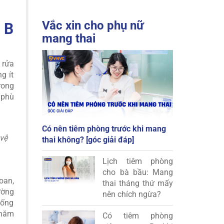
Vắc xin cho phụ nữ
 B
mang thai
 rửa
g ít
rong
 phù
Có nên tiêm phòng trước khi mang
vệ
thai không? [góc giải đáp]
Lịch tiêm phòng
cho bà bầu: Mang
oan,
thai tháng thứ mấy
ường
nên chích ngừa?
uống
thăm
Có tiêm phòng