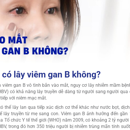
 có lây viêm gan B không?
 viêm gan B vô tình bắn vào mắt, nguy cơ lây nhiễm mầm bện
 (HBV) có khả năng lây truyền dễ dàng từ người sang người qua 
 tiếp với niêm mạc mắt.
ó thể lây lan qua tiếp xúc dịch cơ thể khác như nước bọt, dịc
hể lây truyền từ mẹ sang con. Viêm gan B ảnh hưởng đến gần
ủa Tổ chức Y tế thế giới (WHO) năm 2009, có khoảng 2 tỷ người 
HBV, trong đó hơn 350 triệu người bị nhiễm trùng mãn tính suốt