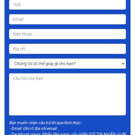
Bạn muốn nhận câu trả lời qua hình thức:
- Email: Ghi rõ địa chỉ email
- Facebook mess: Nhấn
like page
, vào phần GỬI TIN NHẮN và để