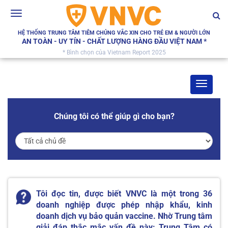
Toggle
navigation
HỆ THỐNG TRUNG TÂM TIÊM CHỦNG VẮC XIN CHO TRẺ EM & NGƯỜI LỚN
AN TOÀN - UY TÍN - CHẤT LƯỢNG HÀNG ĐẦU VIỆT NAM *
* Bình chọn của Vietnam Report 2025
Toggle
navigat
Chúng tôi có thể giúp gì cho bạn?
Tôi đọc tin, được biết VNVC là một trong 36
doanh nghiệp được phép nhập khẩu, kinh
doanh dịch vụ bảo quản vaccine. Nhờ Trung tâm
giải đáp thắc mắc vấn đề này: Trung Tâm có