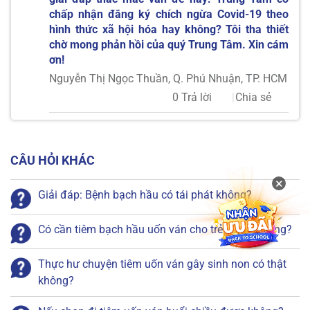
chấp nhận đăng ký chích ngừa Covid-19 theo
hình thức xã hội hóa hay không? Tôi tha thiết
chờ mong phản hồi của quý Trung Tâm. Xin cám
ơn!
Nguyễn Thị Ngọc Thuần, Q. Phú Nhuận, TP. HCM
0 Trả lời
Chia sẻ
CÂU HỎI KHÁC
×
Giải đáp: Bệnh bạch hầu có tái phát không?
Có cần tiêm bạch hầu uốn ván cho trẻ 7 tuổi không?
Thực hư chuyện tiêm uốn ván gây sinh non có thật
không?