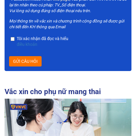
lại tin nhắn theo cú pháp: TV_Số điện thoại.
Vui lòng sử dụng đúng số điện thoại nêu trên.
Mọi thông tin về vắc xin và chương trình cộng đồng sẽ được gửi
chi tiết đến KH thông qua Email
Tôi xác nhận đã đọc và hiểu
điều khoản
.
GỬI CÂU HỎI
Vắc xin cho phụ nữ mang thai