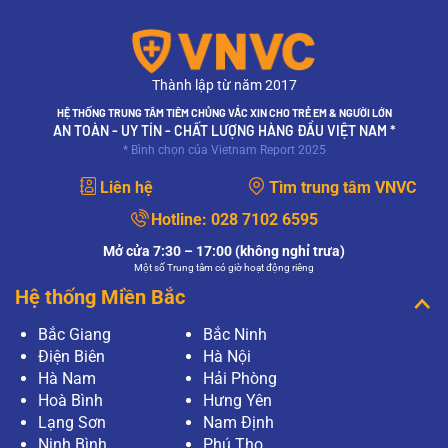
Thành lập từ năm 2017
HỆ THỐNG TRUNG TÂM TIÊM CHỦNG VẮC XIN CHO TRẺ EM & NGƯỜI LỚN
AN TOÀN - UY TÍN - CHẤT LƯỢNG HÀNG ĐẦU VIỆT NAM *
* Bình chọn của Vietnam Report 2025
Liên hệ
Tìm trung tâm VNVC
Hotline:
028 7102 6595
Mở cửa 7:30 – 17:00 (không nghỉ trưa)
Một số Trung tâm có giờ hoạt động riêng
Hệ thống Miền Bắc
Bắc Giang
Bắc Ninh
Điện Biên
Hà Nội
Hà Nam
Hải Phòng
Hoà Bình
Hưng Yên
Lạng Sơn
Nam Định
Ninh Bình
Phú Thọ