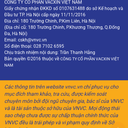
CÔNG TY CỔ PHẦN VACXIN VIỆT NAM
Giấy chứng nhận ĐKKD số 0107631488 do sở Kế hoạch và
Đầu tư TP. Hà Nội cấp ngày 11/11/2016
Địa chỉ: 180 Trường Chinh, P.Kim Liên, Hà Nội
(Địa chỉ cũ: 180 Trường Chinh, P.Khương Thượng, Q.Đống
Đa, Hà Nội)
Email:
cskh@vnvc.vn
Số điện thoại: 028 7102 6595
Chịu trách nhiệm nội dung: Trần Thanh Hằng
Bản quyền ©2016 thuộc về
CÔNG TY CỔ PHẦN VACXIN VIỆT
NAM
Các thông tin trên website vnvc.vn chỉ phục vụ cho
mục đích tham khảo, tra cứu, được kiểm soát
chuyên môn bởi đội ngũ chuyên gia, bác sĩ của VNVC
và là tài sản thuộc sở hữu của VNVC. Mọi động thái
sao chép chưa được sự chấp thuận chính thức của
VNVC đều là trái phép và vi phạm quy định về Sở