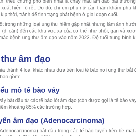
n, triệu chứng phổ biến nhất là chảy máu âm đạo bất thường. 
 xuất hiện rõ rệt. Do đó, chị em phụ nữ cần thăm khám phụ k
 kịp thời, tránh để tình trạng phát bệnh ở giai đoạn cuối.
ột trong những loại ung thư hiếm gặp nhất nhưng làm ảnh hưở
g (di căn) đến các khu vực xa của cơ thể như phổi, gan và xư
ắc bệnh ung thư âm đạo vào năm 2022. Độ tuổi trung bình k
g thư âm đạo
a thành 4 loại khác nhau dựa trên loại tế bào nơi ung thư bắt 
 bao gồm:
iểu mô tế bào vảy
ảy bắt đầu từ các tế bào lót âm đạo (còn được gọi là tế bào vảy
hiếm khoảng 85% các trường hợp.
uyến âm đạo (Adenocarcinoma)
Adenocarcinoma) bắt đầu trong các tế bào tuyến trên bề mặt 