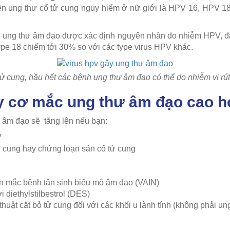
 nên ung thư cổ tử cung nguy hiểm ở nữ giới là HPV 16, HPV 
ung thư âm đạo được xác định nguyên nhân do nhiễm HPV, đặc
ype 18 chiếm tới 30% so với các type virus HPV khác.
ử cung, hầu hết các bệnh ung thư âm đạo có thể do nhiễm vi rú
uy cơ mắc ung thư âm đạo cao 
 âm đạo sẽ tăng lên nếu bạn:
V
ử cung hay chứng loạn sản cổ tử cung
 mắc bệnh tân sinh biểu mô âm đạo (VAIN)
i diethylstilbestrol (DES)
huật cắt bỏ tử cung đối với các khối u lành tính (không phải un