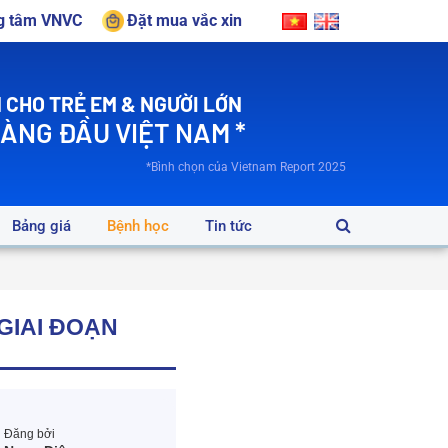
ng tâm VNVC
Đặt mua vắc xin
 CHO TRẺ EM & NGƯỜI LỚN
HÀNG ĐẦU VIỆT NAM *
*Bình chọn của Vietnam Report 2025
Bảng giá
Bệnh học
Tin tức
GIAI ĐOẠN
Đăng bởi