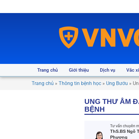
Trang chủ
Giới thiệu
Dịch vụ
Vắc x
Trang chủ
»
Thông tin bệnh học
»
Ung Bướu
»
Un
UNG THƯ ÂM Đ
BỆNH
Tư vấn chuyên mô
ThS.BS Ngô T
Phượng