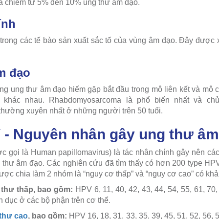
và chiếm từ 5% đến 10% ung thư âm đạo.
ính
ển trong các tế bào sản xuất sắc tố của vùng âm đạo. Đây được
m đạo
g ung thư âm đạo hiếm gặp bắt đầu trong mô liên kết và mô c
i khác nhau. Rhabdomyosarcoma là phổ biến nhất và chủ
hường xuyên nhất ở những người trên 50 tuổi.
V - Nguyên nhân gây ung thư â
c gọi là Human papillomavirus) là tác nhân chính gây nên cá
ng thư âm đạo. Các nghiên cứu đã tìm thấy có hơn 200 type HPV
ược chia làm 2 nhóm là “nguy cơ thấp” và “nguy cơ cao” có khả
thư thấp, bao gồm:
HPV 6, 11, 40, 42, 43, 44, 54, 55, 61, 70
 dục ở các bộ phận trên cơ thể.
thư cao
, bao gồm:
HPV 16, 18, 31, 33, 35, 39, 45, 51, 52, 56, 