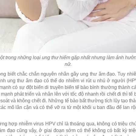
ột trong những loại ung thư hiếm gặp nhất nhưng làm ảnh hưở
nữ.
ng biết chắc chắn nguyên nhân gây ung thư âm đạo. Tuy nhi
ệnh ung thư âm đạo có thể do nhiễm vi rút u nhú ở người (HP
mạnh có sự đột biến di truyền biến tế bào bình thường thành c
ạnh phát triển và nhân lên với tốc độ nhanh rồi chết đi thì tế b
oát và không chết đi. Những tế bào bất thường tích lũy tạo thà
các mô lân cận và có thể vỡ ra từ một khối u ban đầu để lan r
g hợp nhiễm virus HPV chỉ là thoáng qua, không có triệu chứn
 âm đạo cũng vậy, ở giai đoạn sớm có thể không có bất kỳ tr