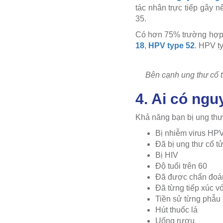
tác nhân trực tiếp gây
35.
Có hơn 75% trường hợp 
18
,
HPV type 52
. HPV t
Bên cạnh ung thư cổ t
4. Ai có ng
Khả năng bạn bị ung thư
Bị nhiễm virus HP
Đã bị ung thư cổ t
Bị HIV
Độ tuổi trên 60
Đã được chẩn đoán
Đã từng tiếp xúc vớ
Tiền sử từng phẫu t
Hút thuốc lá
Uống rượu