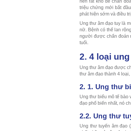
nên rất khó để chẩn đoá
triệu chứng mới bắt đầu
phát hiện sớm và điều trị
Ung thư âm đạo tuy là m
nữ. Bệnh có thể lan rộn
người được chẩn đoán m
tuổi.
2. 4 loại un
Ung thư âm đạo được chi
thư âm đạo thành 4 loại,
2. 1. Ung thư b
Ung thư biểu mô tế bào v
đạo phổ biến nhất, nó c
2.2. Ung thư t
Ung thư tuyến âm đạo (