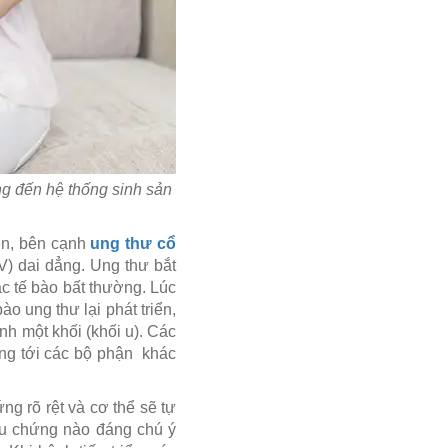
ng đến hệ thống sinh sản
ên, bên cạnh
ung thư cổ
V) dai dẳng. Ung thư bắt
ác tế bào bất thường. Lúc
ào ung thư lại phát triển,
nh một khối (khối u). Các
ộng tới các bộ phận khác
g rõ rệt và cơ thể sẽ tự
iệu chứng nào đáng chú ý