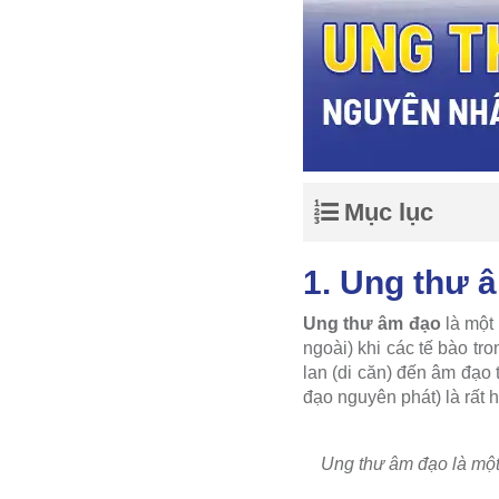
Mục lục
1. Ung thư â
Ung thư âm đạo
là một 
ngoài) khi các tế bào t
lan (di căn) đến âm đạo
đạo nguyên phát) là rất 
Ung thư âm đạo là một