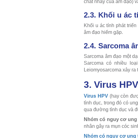
chất nhầy của âm đạo) 
2.3. Khối u ác t
Khối u ác tính phát tri
âm đạo hiếm gặp.
2.4. Sarcoma â
Sarcoma âm đạo một dạn
Sarcoma có nhiều loạ
Leiomyosarcoma xảy ra t
3. Virus HP
Virus HPV
(hay còn đượ
tình dục, trong đó có u
qua đường tình dục và đ
Nhóm có nguy cơ ung 
nhân gây ra mụn cóc sinh
Nhóm có nguy cơ ung 