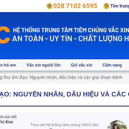
028 7102 6595
Tìm tru
HỆ THỐNG TRUNG TÂM TIÊM CHỦNG VẮC XIN
AN TOÀN - UY TÍN - CHẤT LƯỢNG 
in trẻ em
Vắc xin người lớn
Gói vắc xin
Cẩm nang
g thư âm đạo: Nguyên nhân, dấu hiệu và các giai đoạn bệnh
ẠO: NGUYÊN NHÂN, DẤU HIỆU VÀ CÁC 
n bài viết
hị Kim