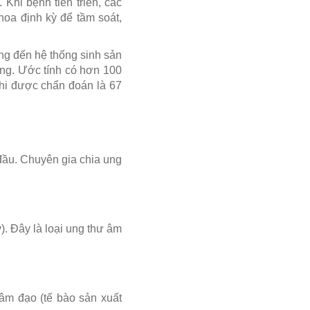
Khi bệnh tiến triển, các
hoa định kỳ để tầm soát,
ng đến hệ thống sinh sản
ơng. Ước tính có hơn 100
hi được chẩn đoán là 67
đầu. Chuyên gia chia ung
). Đây là loại ung thư âm
âm đạo (tế bào sản xuất