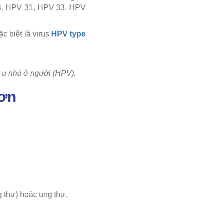
18, HPV 31, HPV 33, HPV
 biệt là virus
HPV type
t u nhú ở người (HPV).
hơn
g thư) hoặc ung thư.