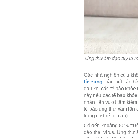
Ung thư âm đạo tuy là m
Các nhà nghiên cứu khô
tử cung
, hầu hết các b
đầu khi các tế bào khỏe 
này nếu các tế bào khỏe m
nhân lên vượt tầm kiểm s
tế bào ung thư xâm lấn 
trong cơ thể (di căn).
Có đến khoảng 80% trườn
đào thải virus. Ung thư