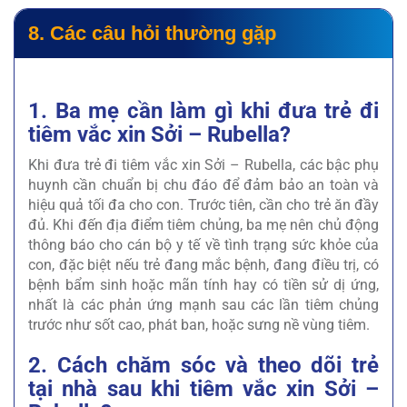
8. Các câu hỏi thường gặp
1. Ba mẹ cần làm gì khi đưa trẻ đi
tiêm vắc xin Sởi – Rubella?
Khi đưa trẻ đi tiêm vắc xin Sởi – Rubella, các bậc phụ
huynh cần chuẩn bị chu đáo để đảm bảo an toàn và
hiệu quả tối đa cho con. Trước tiên, cần cho trẻ ăn đầy
đủ. Khi đến địa điểm tiêm chủng, ba mẹ nên chủ động
thông báo cho cán bộ y tế về tình trạng sức khỏe của
con, đặc biệt nếu trẻ đang mắc bệnh, đang điều trị, có
bệnh bẩm sinh hoặc mãn tính hay có tiền sử dị ứng,
nhất là các phản ứng mạnh sau các lần tiêm chủng
trước như sốt cao, phát ban, hoặc sưng nề vùng tiêm.
2. Cách chăm sóc và theo dõi trẻ
tại nhà sau khi tiêm vắc xin Sởi –