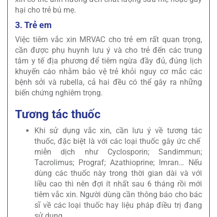
hại cho trẻ bú mẹ.
3. Trẻ em
Việc tiêm vắc xin MRVAC cho trẻ em rất quan trọng,
cần được phụ huynh lưu ý và cho trẻ đến các trung
tâm y tế địa phương để tiêm ngừa đầy đủ, đúng lịch
khuyến cáo nhằm bảo vệ trẻ khỏi nguy cơ mắc các
bệnh sởi và rubella, cả hai đều có thể gây ra những
biến chứng nghiêm trọng.
Tương tác thuốc
Khi sử dụng vắc xin, cần lưu ý về tương tác
thuốc, đặc biệt là với các loại thuốc gây ức chế
miễn dịch như Cyclosporin; Sandimmun;
Tacrolimus; Prograf; Azathioprine; Imran… Nếu
dùng các thuốc này trong thời gian dài và với
liều cao thì nên đợi ít nhất sau 6 tháng rồi mới
tiêm vắc xin. Người dùng cần thông báo cho bác
sĩ về các loại thuốc hay liệu pháp điều trị đang
sử dụng.