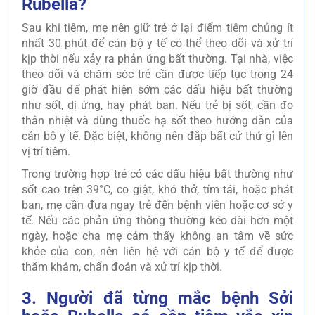
Rubella?
Sau khi tiêm, mẹ nên giữ trẻ ở lại điểm tiêm chủng ít
nhất 30 phút để cán bộ y tế có thể theo dõi và xử trí
kịp thời nếu xảy ra phản ứng bất thường. Tại nhà, việc
theo dõi và chăm sóc trẻ cần được tiếp tục trong 24
giờ đầu để phát hiện sớm các dấu hiệu bất thường
như sốt, dị ứng, hay phát ban. Nếu trẻ bị sốt, cần đo
thân nhiệt và dùng thuốc hạ sốt theo hướng dẫn của
cán bộ y tế. Đặc biệt, không nên đắp bất cứ thứ gì lên
vị trí tiêm.
Trong trường hợp trẻ có các dấu hiệu bất thường như
sốt cao trên 39°C, co giật, khó thở, tím tái, hoặc phát
ban, mẹ cần đưa ngay trẻ đến bệnh viện hoặc cơ sở y
tế. Nếu các phản ứng thông thường kéo dài hơn một
ngày, hoặc cha mẹ cảm thấy không an tâm về sức
khỏe của con, nên liên hệ với cán bộ y tế để được
thăm khám, chẩn đoán và xử trí kịp thời.
3. Người đã từng mắc bệnh Sởi