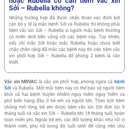
hoặc Rubella có cần tiêm vắc xin
Sởi – Rubella không?
Những trường hợp đã được chẩn đoán xác định bởi
cán bộ y tế là mắc bệnh Sởi và Rubella thì không phải
tiêm vắc xin Sởi – Rubella vì người mắc bệnh thường
có miễn dịch bền vững với các bệnh này. Tuy nhiên,
nếu chỉ mắc Sởi hoặc mắc Rubella hoặc chưa biết
chắc chắn rằng đã mắc các bệnh này thì việc tiêm vắc
xin phối hợp Sởi – Rubella để phòng 2 bệnh là cần
thiết.
Vắc xin MRVAC
là vắc xin phối hợp, phòng ngừa cả
bệnh
Sởi
và Rubella. Một mũi tiêm này có thể bảo vệ người tiêm
khỏi cả hai bệnh truyền nhiễm nguy hiểm nguy hiểm và
phổ biến hàng đầu ở trẻ em và người lớn. Theo lịch tiêm
chủng mở rộng, trẻ em được tiêm vắc xin Sởi đơn lúc 9
tháng tuổi và vắc xin Sởi – Rubella khi 18 tháng tuổi, hoàn
toàn miễn phí. Ngoài trẻ em, các đối tượng khác như nữ vị
thành niên, phụ nữ trong độ tuổi sinh đẻ cũng nên chủ