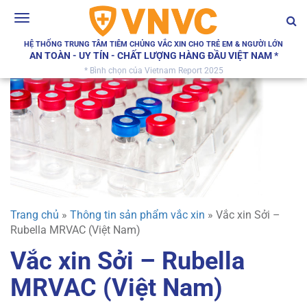
Toggle
navigation
HỆ THỐNG TRUNG TÂM TIÊM CHỦNG VẮC XIN CHO TRẺ EM & NGƯỜI LỚN
AN TOÀN - UY TÍN - CHẤT LƯỢNG HÀNG ĐẦU VIỆT NAM *
* Bình chọn của Vietnam Report 2025
Trang chủ
»
Thông tin sản phẩm vắc xin
»
Vắc xin Sởi –
Rubella MRVAC (Việt Nam)
Vắc xin Sởi – Rubella
MRVAC (Việt Nam)