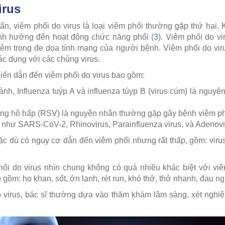
irus
n, viêm phổi do virus là loại viêm phổi thường gặp thứ hai. K
 ảnh hưởng đến hoạt động chức năng phổi (
3
). Viêm phổi do v
m trọng đe dọa tính mạng của người bệnh. Viêm phổi do viru
ác dụng với các chủng virus.
biến dẫn đến viêm phổi do virus bao gồm:
nh, Influenza tuýp A và influenza túyp B (virus cúm) là nguyê
ng hô hấp (RSV) là nguyên nhân thường gặp gây bệnh viêm phổ
c như SARS-CoV-2, Rhinovirus, Parainfluenza virus, và Adenovi
mặc dù có nguy cơ dẫn đến viêm phổi nhưng rất thấp, gồm: virus
ổi do virus nhìn chung không có quá nhiều khác biệt với vi
 gồm: ho khan, sốt, ớn lạnh, rét run, khó thở, thở nhanh, đau n
 virus, bác sĩ thường dựa vào thăm khám lâm sàng, xét ngh