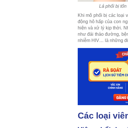
Lá phổi bị tổ
Khi mô phổi bị các loại
động hô hấp của con ng
hiện và xử lý kịp thời.
như đái tháo đường, bện
nhiễm HIV… là những đối
Các loại viê