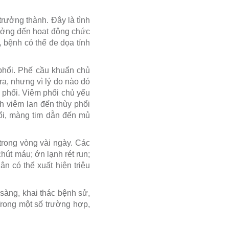
trưởng thành. Đây là tình
 hưởng đến hoạt động chức
 bệnh có thể đe dọa tính
phổi. Phế cầu khuẩn chủ
a, nhưng vì lý do nào đó
 phổi. Viêm phổi chủ yếu
h viêm lan đến thùy phổi
hổi, màng tim dẫn đến mủ
trong vòng vài ngày. Các
hút máu; ớn lạnh rét run;
n có thể xuất hiện triệu
sàng, khai thác bệnh sử,
rong một số trường hợp,