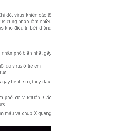
hi đó, virus khiến các tổ
irus cũng phân làm nhiều
s khó điều trị bởi kháng
n nhân phổ biến nhất gây
i do virus ở trẻ em
rus.
 gây bệnh sởi, thủy đậu,
êm phổi do vi khuẩn. Các
gực.
iệm máu và chụp X quang