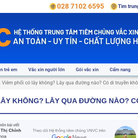
028 7102 6595
Tìm tru
HỆ THỐNG TRUNG TÂM TIÊM CHỦNG VẮC XIN
AN TOÀN - UY TÍN - CHẤT LƯỢNG 
in trẻ em
Vắc xin người lớn
Gói vắc xin
Cẩm nang
»
Viêm phổi có lây không? Lây qua đường nào? Có di truyền kh
 LÂY KHÔNG? LÂY QUA ĐƯỜNG NÀO? C
ôn bài viết
 Thị Chính
hoa