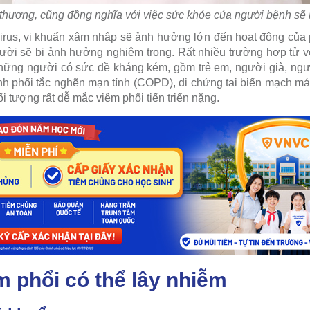
n thương, cũng đồng nghĩa với việc sức khỏe của người bệnh sẽ 
 virus, vi khuẩn xâm nhập sẽ ảnh hưởng lớn đến hoạt động của 
ười sẽ bị ảnh hưởng nghiêm trọng. Rất nhiều trường hợp tử 
 Những người có sức đề kháng kém, gồm trẻ em, người già, ng
h phổi tắc nghẽn mạn tính (COPD), di chứng tai biến mạch m
 tượng rất dễ mắc viêm phổi tiến triển nặng.
m phổi có thể lây nhiễm