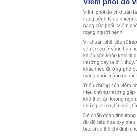
Viêm phổi do v
Viêm phổi do vi khuẩn là
trạng bệnh lý do nhiễm k
năng của phổi. Viêm phổ
mạng người bệnh.
Vi khuẩn phế cầu (Stre
yếu cư trú ở vùng hầu h
khiến sức khỏe kém đi p
thường xảy ra ở 1 thùy.
khác theo đường phế quả
màng phổi, màng ngoài t
Triệu chứng của viêm ph
triệu chứng thường gặp n
khó thở; ăn không ngon;
chứng lơ mơ, tím môi, tí
Để chẩn đoán tình trạng
đo độ bão hòa oxy máu 
bác sĩ có thể chỉ định ch