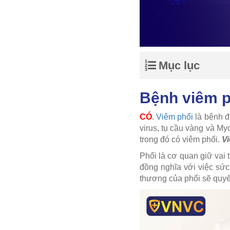
Mục lục
Bệnh viêm p
CÓ
.
Viêm phổi
là bệnh đ
virus, tụ cầu vàng và My
trong đó có viêm phổi.
Vi
Phổi là cơ quan giữ vai 
đồng nghĩa với việc sức
thương của phổi sẽ quyế