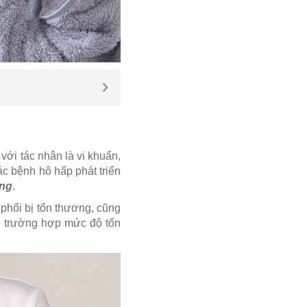
với tác nhân là vi khuẩn,
ác bệnh hô hấp phát triển
ồng
.
 phổi bị tổn thương, cũng
ều trường hợp mức độ tổn