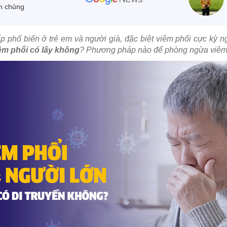
m chủng
p phổ biến ở trẻ em và người già, đặc biệt viêm phổi cực kỳ 
êm phổi có lây không
? Phương pháp nào để phòng ngừa viêm