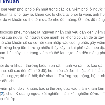
i khuẩn
 loại viêm phổi phổ biến nhất trong các loại viêm phổi ở người 
huẩn tại phổi gây ra, khiến các tổ chức tại phổi bị viêm, ảnh
i do vi khuẩn có thể từ mức độ nhẹ đến nặng. Ở mức độ nặng,
ptococus pneumoniae) là nguyên nhân chủ yếu dẫn đến viêm 
ọng của người. Ở người khỏe mạnh sẽ không có vấn đề gì xảy r
hế cầu khuẩn sẽ có cơ hội xâm nhập vào cuống phổi, gây viêm
 Trường hợp tổn thương nhiều thùy xảy ra khi phế cầu theo dịc
n. Lúc này, tình trạng viêm có thể lan trực tiếp đến màng p
im.
ổi do vi khuẩn thường biểu hiện rất nhanh và rầm rộ, kéo dài 
hư: sốt cao (lên đến 40 độ); ho nhiều có đờm hoặc có thể lẫn c
 đau ngực; đổ mồ hôi; thở nhanh. Trường hợp nặng, bệnh nhâ
m đầu chi.
 viêm phổi do vi khuẩn, bác sĩ thường dựa vào thăm khám lâm 
(
2
), chụp X quang ngực, xét nghiệm máu, xét nghiệm đờm… T
ụp cắt lớp.