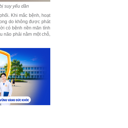
bị suy yếu dần
phổi. Khi mắc bệnh, hoạt
vong do không được phát
ười có bệnh nền mãn tính
áu não phải nằm một chỗ,