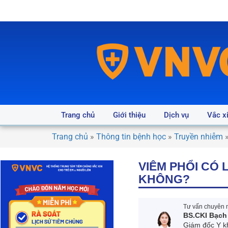
Trang chủ
Giới thiệu
Dịch vụ
Vắc x
Trang chủ
»
Thông tin bệnh học
»
Truyền nhiễm
VIÊM PHỔI CÓ
KHÔNG?
Tư vấn chuyên m
BS.CKI Bạch
Giám đốc Y k