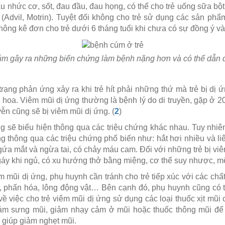
đau nhức cơ, sốt, đau đầu, đau họng, có thể cho trẻ uống sữa 
n (Advil, Motrin). Tuyệt đối không cho trẻ sử dụng các sản phẩ
hông kê đơn cho trẻ dưới 6 tháng tuổi khi chưa có sự đồng ý và 
úm gây ra những biến chứng làm bệnh nặng hơn và có thể dẫn 
trạng phản ứng xảy ra khi trẻ hít phải những thứ mà trẻ bị dị ứ
 hoa. Viêm mũi dị ứng thường là bệnh lý do di truyền, gặp ở 
ễn cũng sẽ bị viêm mũi dị ứng. (
2
)
ng sẽ biểu hiện thông qua các triệu chứng khác nhau. Tuy nhiê
ng thông qua các triệu chứng phổ biến như: hắt hơi nhiều và liê
ứa mắt và ngừa tai, có chảy máu cam. Đối với những trẻ bị viê
 ngáy khi ngủ, có xu hướng thở bằng miệng, cơ thể suy nhược, 
m mũi dị ứng, phụ huynh cần tránh cho trẻ tiếp xúc với các chấ
i, phấn hóa, lông động vật… Bên cạnh đó, phụ huynh cũng có 
ề việc cho trẻ viêm mũi dị ứng sử dụng các loại thuốc xịt mũi 
iảm sưng mũi, giảm nhạy cảm ở mũi hoặc thuốc thông mũi đ
, giúp giảm nghẹt mũi.