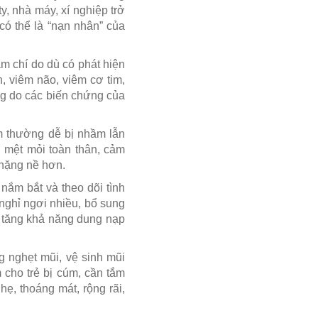
, nhà máy, xí nghiệp trở
ó thể là “nạn nhân” của
ậm chí do dù có phát hiện
, viêm não, viêm cơ tim,
ng do các biến chứng của
úm thường dễ bị nhầm lẫn
 mệt mỏi toàn thân, cảm
 nặng nề hơn.
 nắm bắt và theo dõi tình
nghỉ ngơi nhiều, bổ sung
a tăng khả năng dung nạp
g nghẹt mũi, vệ sinh mũi
cho trẻ bị cúm, cần tắm
, thoáng mát, rộng rãi,