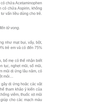
bột có chứa Acetaminophen
m có chứa Aspirin, không
tư vấn liều dùng cho trẻ.
đến tử vong.
ng như mạt bụi, vẩy, bột,
20% trẻ em và có đến 75%
n, bố mẹ có thể nhận biết
n tục, nghẹt mũi, sổ mũi,
m mũi dị ứng lâu năm, có
mệt mỏi…
t gây dị ứng hoặc các vật
thể tham khảo ý kiến của
chống viêm, thuốc xịt mũi
ể giúp cho các mạch máu