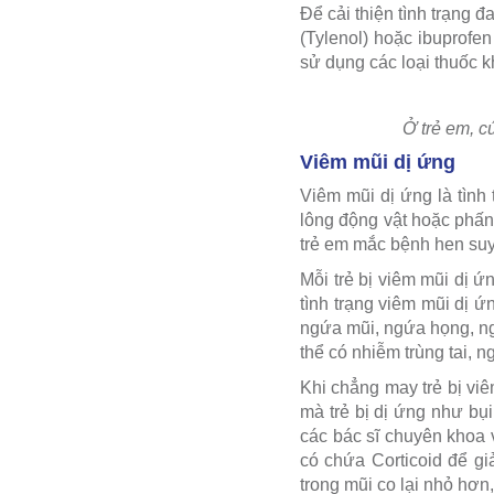
Để cải thiện tình trạng 
(Tylenol) hoặc ibuprofe
sử dụng các loại thuốc k
Ở trẻ em, c
Viêm mũi dị ứng
Viêm mũi dị ứng là tình 
lông động vật hoặc phấn
trẻ em mắc bệnh hen suy
Mỗi trẻ bị viêm mũi dị ứ
tình trạng viêm mũi dị ứ
ngứa mũi, ngứa họng, ng
thể có nhiễm trùng tai,
Khi chẳng may trẻ bị viê
mà trẻ bị dị ứng như bụ
các bác sĩ chuyên khoa v
có chứa Corticoid để g
trong mũi co lại nhỏ hơn