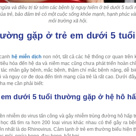
gừa và điều trị từ sớm các bệnh lý nguy hiểm ở trẻ dưới 5 tuổi 
 của trẻ, bảo đảm trẻ có một cuộc sống khỏe mạnh, hạnh phúc và p
môi trường xã hội.
ường gặp ở trẻ em dưới 5 tuổ
 cạnh
hệ miễn dịch
non nớt, tất cả các hệ thống cơ quan trên 
, tiêu hóa đến hệ da và niêm mạc cũng chưa phát triển hoàn chỉ
ác tác nhân gây bệnh, mắc bệnh, thậm chí mắc bệnh nặng, dễ bi
ài và nguy cơ đe dọa đến tính mạng của trẻ là rất cao. Dưới đâ
a mẹ cần phải biết:
ẻ em dưới 5 tuổi thường gặp ở hệ hô h
yền nhiễm do virus tấn công và gây nhiễm trùng đường hô hấp t
học đã tìm ra hơn 200 loại virus khác nhau có thể gây ra b
n nhất là do Rhinovirus. Cảm lạnh ở trẻ em thường biểu hiện t
c mũi, ngứa họng, đau họng, hắt hơi.