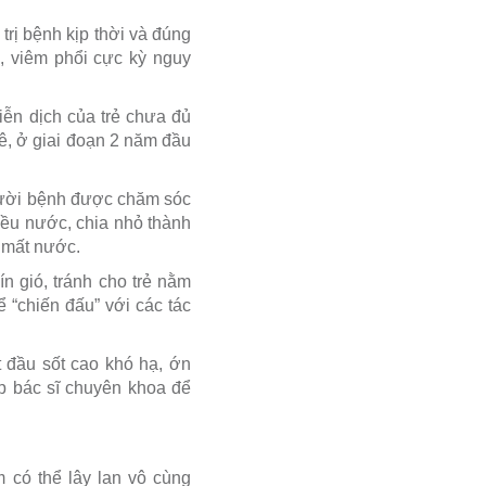
rị bệnh kịp thời và đúng
n, viêm phổi cực kỳ nguy
iễn dịch của trẻ chưa đủ
ê, ở giai đoạn 2 năm đầu
gười bệnh được chăm sóc
iều nước, chia nhỏ thành
y mất nước.
n gió, tránh cho trẻ nằm
 “chiến đấu” với các tác
t đầu sốt cao khó hạ, ớn
p bác sĩ chuyên khoa để
 có thể lây lan vô cùng