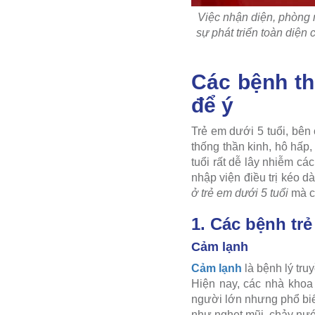
Việc nhận diện, phòng n
sự phát triển toàn diện
Các bệnh th
để ý
Trẻ em dưới 5 tuổi, bên
thống thần kinh, hô hấp
tuổi rất dễ lây nhiễm c
nhập viện điều trị kéo d
ở trẻ em dưới 5 tuổi
mà ch
1. Các bệnh tr
Cảm lạnh
Cảm lạnh
là bệnh lý tru
Hiện nay, các nhà khoa 
người lớn nhưng phổ biế
như nghẹt mũi, chảy nướ