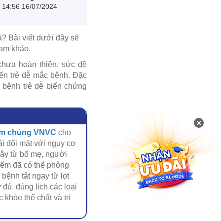
14:56 16/07/2024
? Bài viết dưới đây sẽ
ham khảo.
chưa hoàn thiện, sức đề
iến trẻ dễ mắc bệnh. Đặc
c bệnh trẻ dễ biến chứng
×
iêm chủng VNVC
cho
ải đối mặt với nguy cơ
lây từ bố mẹ, người
hiểm đã có thể phòng
bệnh tật ngay từ lọt
 đủ, đúng lịch các loại
 khỏe thể chất và trí