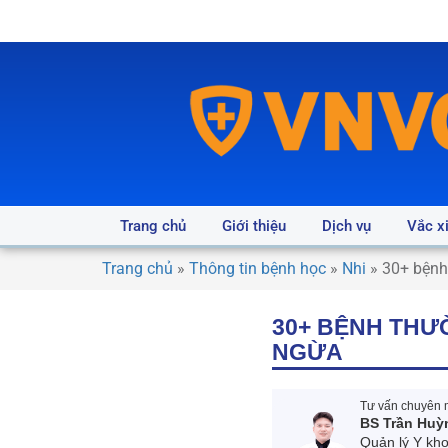
Trang chủ
Giới thiệu
Dịch vụ
Vắc x
Trang chủ
»
Thông tin bệnh học
»
Nhi
»
30+ bệnh
30+ BỆNH THƯ
NGỪA
Tư vấn chuyên m
BS Trần Huỳ
Quản lý Y kh