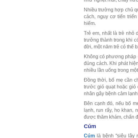
Nhiều trường hợp chủ qu
cách, nguy cơ tiến triể
hiểm.
Trẻ em, nhất là trẻ nhỏ
trưởng thành trong khi 
đời, một năm trẻ có thể bị
Không có phương pháp đ
đúng cách. Khi phát hiệ
nhiều lần uống trong mộ
Đồng thời, bố mẹ cần ch
trước gió quạt hoặc gió
nhân gây bệnh cảm lạnh
Bên cạnh đó, nếu bố mẹ 
lạnh, run rẩy, ho khan
được thăm khám, chẩn đoá
Cúm
Cúm
là bệnh “siêu lây