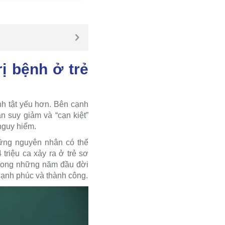
ị bệnh ở trẻ
nh tật yếu hơn. Bên cạnh
n suy giảm và “cạn kiệt”
nguy hiểm.
hững nguyên nhân có thể
triệu ca xảy ra ở trẻ sơ
 trong những năm đầu đời
 hạnh phúc và thành công.