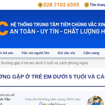
028 7102 6595
Tìm tru
HỆ THỐNG TRUNG TÂM TIÊM CHỦNG VẮC XIN
AN TOÀN - UY TÍN - CHẤT LƯỢNG 
in trẻ em
Vắc xin người lớn
Gói vắc xin
Cẩm nang
 thường gặp ở trẻ em dưới 5 tuổi và cách phòng ngừa
ỜNG GẶP Ở TRẺ EM DƯỚI 5 TUỔI VÀ C
ôn bài viết
nh Tấn
oa