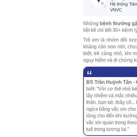
Hệ thống Tiê
VNVC
Những
bệnh thường gặp
liệt kê chi tiết 30+ bện
Trẻ em là nhóm đối tượ
kháng còn non nớt, chưa
biệt, trẻ càng nhỏ, khi
nguy hiểm và di chứng k
BS Trần Huỳnh Tấn - 
biết: “Với cơ thể nhỏ b
lây nhiễm và mắc nhiều 
thân, bạn bè, thầy cô.
ngừa bằng vắc xin cho c
lòng cho đến khi trưởng
vắc xin quan trọng theo
tuệ trong tương lai.”