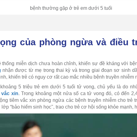
ọng của phòng ngừa và điều tr
ệ thống miễn dịch chưa hoàn chỉnh, khiến sự đề kháng với bệ
g
nhận được từ mẹ trong thai kỳ và trong giai đoạn sơ sinh dầ
inh, khiến trẻ có nguy cơ rất cao mắc nhiều bệnh truyền nhiễm 
khoảng 5 triệu trẻ em dưới 5 tuổi tử vong, chủ yếu là do n
g
vắc xin
. Trong khoảng một nửa số ca tử vong đó, có đến 2,4 
 động tiêm vắc xin phòng ngừa các bệnh truyền nhiễm cho trẻ
ẻ lớp “bảo hiểm sinh học", trao cho trẻ cơ hội sống khỏe mạnh,