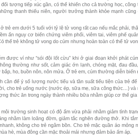
ối tượng tiếp xúc gần, có thể khiến cho cả trường học, công ty
những thanh thiếu niên, người trưởng thành khỏe mạnh cũng c
 trẻ em dưới 5 tuổi với tỷ lệ tử vong rất cao nếu mắc phải, th
 tiềm ẩn nguy cơ biến chứng viêm phổi, viêm tai, viêm phế quản
 thể trẻ không tử vong do cúm nhưng hoàn toàn có thể tử vo
m được ví như “sói đội lốt cừu” khi ở giai đoạn khởi phát c
thông thường như sốt, cảm giác ớn lạnh, chóng mặt, đau đầu,
ơ bắp, ho, buồn nôn, nôn mửa. Ở trẻ em, cúm thường diễn biến
h cần để ý số lượng nước tiểu và tần suất tiểu tiện của trẻ để
ời, cho trẻ uống nước (nước ép, sữa mẹ, sữa công thức…) và 
ợng thức ăn trong ngày thành nhiều bữa nhằm giúp cơ thể gi
o môi trường sinh hoạt có độ ẩm vừa phải nhằm giảm tình trạn
ng nhằm làm loãng đờm, giảm tắc nghẽn đường thở. Khi tắm 
nhanh, không cho trẻ ngâm bồn. Cho trẻ mặc quần áo mỏng nhẹ
 mùa hè, mùa đông cần mặc thoải mái nhưng đảm bảo ấm áp.