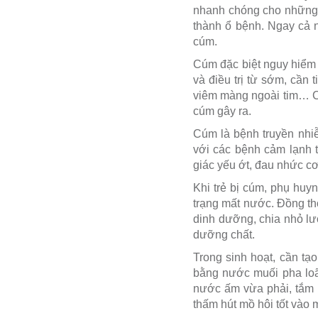
nhanh chóng cho những đ
thành ổ bệnh. Ngay cả 
cúm.
Cúm đặc biệt nguy hiểm ở
và điều trị từ sớm, cần
viêm màng ngoài tim… Có
cúm gây ra.
Cúm là bệnh truyền nhiễ
với các bệnh cảm lạnh 
giác yếu ớt, đau nhức c
Khi trẻ bị cúm, phụ huyn
trạng mất nước. Đồng th
dinh dưỡng, chia nhỏ lư
dưỡng chất.
Trong sinh hoạt, cần tạ
bằng nước muối pha loã
nước ấm vừa phải, tắm 
thấm hút mồ hôi tốt vào