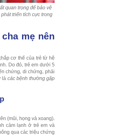
rất quan trọng để bảo vệ
hát triển tích cực trong
i cha mẹ nên
khắp cơ thể của trẻ từ hệ
nh. Do đó, trẻ em dưới 5
ến chứng, di chứng, phải
y là
các bệnh thường gặp
ấp
rên (mũi, họng và xoang).
ệnh cảm lạnh ở trẻ em và
hông qua các triệu chứng