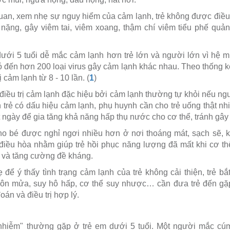
an, xem nhẹ sự nguy hiểm của cảm lạnh, trẻ không được điều t
n nặng, gây viêm tai, viêm xoang, thậm chí viêm tiểu phế quả
 dưới 5 tuổi dễ mắc cảm lạnh hơn trẻ lớn và người lớn vì hệ m
có đến hơn 200 loại virus gây cảm lạnh khác nhau. Theo thống k
 cảm lạnh từ 8 - 10 lần. (
1
)
iều trị cảm lạnh đặc hiệu bởi cảm lạnh thường tự khỏi nếu n
n trẻ có dấu hiệu cảm lạnh, phụ huynh cần cho trẻ uống thật nh
t ngày để gia tăng khả năng hấp thụ nước cho cơ thể, tránh gâ
o bé được nghỉ ngơi nhiều hơn ở nơi thoáng mát, sạch sẽ, kí
 điều hòa nhằm giúp trẻ hồi phục năng lượng đã mất khi cơ thể
 và tăng cường đề kháng.
để ý thấy tình trạng cảm lạnh của trẻ không cải thiện, trẻ bắ
, nôn mửa, suy hô hấp, cơ thể suy nhược… cần đưa trẻ đến gặ
n và điều trị hợp lý.
 nhiễm" thường gặp ở trẻ em dưới 5 tuổi. Một người mắc cúm