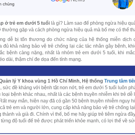
m chủng
 ở trẻ em dưới 5 tuổi
là gì? Làm sao để phòng ngừa hiệu quả
h lý thường gặp và cách phòng ngừa hiệu quả mà bố mẹ có thể t
ng dễ bị tổn thương do chức năng của hệ thống miễn dịch 
 đủ khả năng bảo vệ trẻ chống lại các tác nhân gây bệnh, kh
 mắc bệnh càng nặng, nhất là nhóm trẻ em dưới 5 tuổi, khi mắ
éo dài, thậm chí đe dọa đến tính mạng.
Quản lý Y khoa vùng 1 Hồ Chí Minh, Hệ thống
Trung tâm t
é, sức đề kháng với bệnh tật non nớt, trẻ em dưới 5 tuổi luôn ph
loại bệnh khác nhau, nhất là các bệnh truyền nhiễm khi trẻ dễ 
.. Rất may mắn, hiện nay đã có gần 50 bệnh truyền nhiễm nguy 
ả trẻ em và người lớn, cung cấp khả năng bảo vệ trẻ chống lại 
 thành và già đi. Chính vì thế, bố mẹ hãy giúp trẻ tiêm ngừa đầy
 từng độ tuổi để trẻ được phát triển khỏe mạnh, có lợi thế về sức