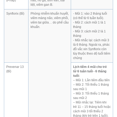
(Pháp)
hầu, ho gà, uốn ván, bại
liệt, viêm gan B.
Synflorix (Bỉ)
Phòng nhiễm khuẩn huyết,
- Mũi 1: vào 2 tháng tuổi
viêm màng não, viêm phổi,
(có thể từ 6 tuần tuổi).
viêm tai giữa… do phế cầu
- Mũi 2: cách mũi 1 là 1
khuẩn.
tháng
- Mũi 3: cách mũi 2 là 1
tháng
- Mũi nhắc lại: cách mũi 3
là 6 tháng. Ngoài ra, phác
đồ vắc xin Synflorix còn
tùy thuộc theo độ tuổi tiêm
chủng
Prevenar 13
Lịch tiêm 4 mũi cho trẻ
(Bỉ)
từ 6 tuần tuổi - 6 tháng
tuổi:
– Mũi 1: Lần tiêm đầu tiên
– Mũi 2: Tối thiểu 1 tháng
sau mũi 1
– Mũi 3: Tối thiểu 1 tháng
sau mũi 2
– Mũi nhắc lại: Tiêm khi
trẻ 11 – 15 tháng tuổi hoặc
cách mũi 3 tối thiểu 2
tháng (khi trẻ trên 1 tuổi).