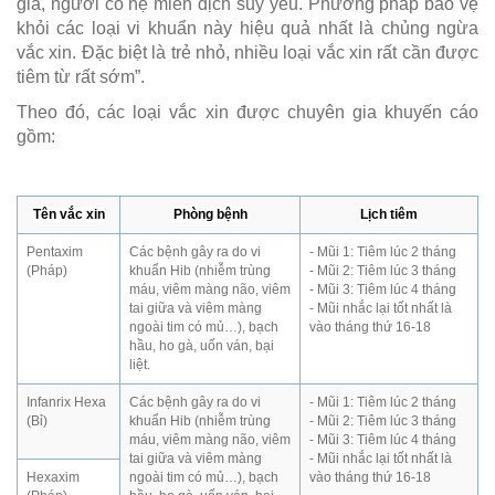
già, người có hệ miễn dịch suy yếu. Phương pháp bảo vệ
khỏi các loại vi khuẩn này hiệu quả nhất là chủng ngừa
vắc xin. Đặc biệt là trẻ nhỏ, nhiều loại vắc xin rất cần được
tiêm từ rất sớm”.
Theo đó, các loại vắc xin được chuyên gia khuyến cáo
gồm:
Tên vắc xin
Phòng bệnh
Lịch tiêm
Pentaxim
Các bệnh gây ra do vi
- Mũi 1: Tiêm lúc 2 tháng
(Pháp)
khuẩn Hib (nhiễm trùng
- Mũi 2: Tiêm lúc 3 tháng
máu, viêm màng não, viêm
- Mũi 3: Tiêm lúc 4 tháng
tai giữa và viêm màng
- Mũi nhắc lại tốt nhất là
ngoài tim có mủ…), bạch
vào tháng thứ 16-18
hầu, ho gà, uốn ván, bại
liệt.
Infanrix Hexa
Các bệnh gây ra do vi
- Mũi 1: Tiêm lúc 2 tháng
(Bỉ)
khuẩn Hib (nhiễm trùng
- Mũi 2: Tiêm lúc 3 tháng
máu, viêm màng não, viêm
- Mũi 3: Tiêm lúc 4 tháng
tai giữa và viêm màng
- Mũi nhắc lại tốt nhất là
Hexaxim
ngoài tim có mủ…), bạch
vào tháng thứ 16-18