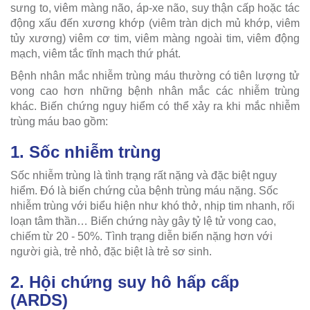
sưng to, viêm màng não, áp-xe não, suy thận cấp hoặc tác
động xấu đến xương khớp (viêm tràn dịch mủ khớp, viêm
tủy xương) viêm cơ tim, viêm màng ngoài tim, viêm động
mạch, viêm tắc tĩnh mạch thứ phát.
Bệnh nhân mắc nhiễm trùng máu thường có tiên lượng tử
vong cao hơn những bệnh nhân mắc các nhiễm trùng
khác. Biến chứng nguy hiểm có thể xảy ra khi mắc nhiễm
trùng máu bao gồm:
1. Sốc nhiễm trùng
Sốc nhiễm trùng là tình trạng rất nặng và đặc biệt nguy
hiểm. Đó là biến chứng của bệnh trùng máu nặng. Sốc
nhiễm trùng với biểu hiện như khó thở, nhịp tim nhanh, rối
loạn tâm thần… Biến chứng này gây tỷ lệ tử vong cao,
chiếm từ 20 - 50%. Tình trạng diễn biến nặng hơn với
người già, trẻ nhỏ, đặc biệt là trẻ sơ sinh.
2. Hội chứng suy hô hấp cấp
(ARDS)