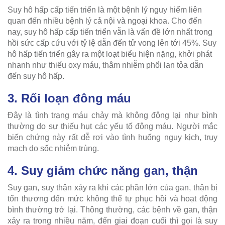
Suy hô hấp cấp tiến triển là một bệnh lý nguy hiểm liên
quan đến nhiều bệnh lý cả nội và ngoại khoa. Cho đến
nay, suy hô hấp cấp tiến triển vẫn là vấn đề lớn nhất trong
hồi sức cấp cứu với tỷ lệ dẫn đến tử vong lên tới 45%. Suy
hô hấp tiến triển gây ra một loạt biểu hiện nặng, khởi phát
nhanh như thiếu oxy máu, thâm nhiễm phổi lan tỏa dẫn
đến suy hô hấp.
3. Rối loạn đông máu
Đây là tình trạng máu chảy mà không đông lại như bình
thường do sự thiếu hụt các yếu tố đông máu. Người mắc
biến chứng này rất dễ rơi vào tình huống nguy kịch, trụy
mạch do sốc nhiễm trùng.
4. Suy giảm chức năng gan, thận
Suy gan, suy thận xảy ra khi các phần lớn của gan, thận bị
tổn thương đến mức không thể tự phục hồi và hoạt động
bình thường trở lại. Thông thường, các bệnh về gan, thận
xảy ra trong nhiều năm, đến giai đoạn cuối thì gọi là suy