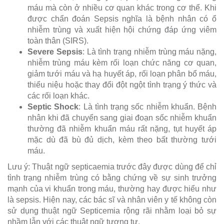
máu mà còn ở nhiều cơ quan khác trong cơ thể. Khi
được chẩn đoán Sepsis nghĩa là bệnh nhân có ổ
nhiễm trùng và xuất hiện hội chứng đáp ứng viêm
toàn thân (SIRS).
Severe Sepsis
: Là tình trạng nhiễm trùng máu nặng,
nhiễm trùng máu kèm rối loạn chức năng cơ quan,
giảm tưới máu và hạ huyết áp, rối loạn phân bổ máu,
thiểu niệu hoặc thay đổi đột ngột tình trạng ý thức và
các rối loạn khác.
Septic Shock
: Là tình trạng sốc nhiễm khuẩn. Bệnh
nhân khi đã chuyển sang giai đoạn sốc nhiễm khuẩn
thường đã nhiễm khuẩn máu rất nặng, tụt huyết áp
mặc dù đã bù đủ dịch, kèm theo bất thường tưới
máu.
Lưu ý: Thuật ngữ septicaemia trước đây được dùng để chỉ
tình trạng nhiễm trùng có bằng chứng về sự sinh trưởng
mạnh của vi khuẩn trong máu, thường hay được hiểu như
là sepsis. Hiện nay, các bác sĩ và nhân viên y tế không còn
sử dụng thuật ngữ Septicemia rộng rãi nhằm loại bỏ sự
nhầm lẫn với các thuật ngữ tương tự.