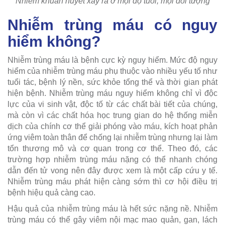
Nhiễm khuẩn huyết xảy ra ở mọi độ tuổi, mọi đối tượng
Nhiễm trùng máu có nguy
hiểm không?
Nhiễm trùng máu là bệnh cực kỳ nguy hiểm. Mức độ nguy
hiểm của nhiễm trùng máu phụ thuộc vào nhiều yếu tố như
tuổi tác, bệnh lý nền, sức khỏe tổng thể và thời gian phát
hiện bệnh. Nhiễm trùng máu nguy hiểm không chỉ vì độc
lực của vi sinh vật, độc tố từ các chất bài tiết của chúng,
mà còn vì các chất hóa học trung gian do hệ thống miễn
dịch của chính cơ thể giải phóng vào máu, kích hoạt phản
ứng viêm toàn thân để chống lại nhiễm trùng nhưng lại làm
tổn thương mô và cơ quan trong cơ thể. Theo đó, các
trường hợp nhiễm trùng máu nặng có thể nhanh chóng
dẫn đến tử vong nên đây được xem là một cấp cứu y tế.
Nhiễm trùng máu phát hiện càng sớm thì cơ hội điều trị
bệnh hiệu quả càng cao.
Hậu quả của nhiễm trùng máu là hết sức nặng nề. Nhiễm
trùng máu có thể gây viêm nội mạc mao quản, gan, lách