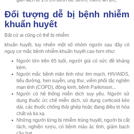
Đối tượng dễ bị bệnh nhiễm
khuẩn huyết
Bất cứ ai cũng có thể bị nhiễm
khuẩn huyết, tuy nhiên một số nhóm người sau đây có
nguy cơ mắc bệnh nhiễm khuẩn huyết cao hơn như:
Người lớn trên 65 tuổi, người già có sức đề kháng
kém.
Người mắc bệnh mãn tính như tim mạch, HIV/AIDS,
tiểu đường, hen suyễn, ung thư, viêm phổi tắc nghẽn
mạn tính (COPD), động kinh, bệnh Parkinson...
Người có hệ thống miễn dịch suy yếu. Người sử
dụng thuốc ức chế miễn dịch, sử dụng corticoid kéo
dài, các thuốc chống thải ghép hoặc đang điều trị hóa
chất và tia xạ.
Những người từng bị nhiễm trùng huyết, người bị cắt
lách, nghiện rượu, có bệnh máu ác tính, giảm bạch
cầu hạt.