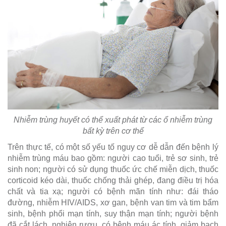
Nhiễm trùng huyết có thể xuất phát từ các ổ nhiễm trùng
bất kỳ trên cơ thể
Trên thực tế, có một số yếu tố nguy cơ dễ dẫn đến bệnh lý
nhiễm trùng máu bao gồm: người cao tuổi, trẻ sơ sinh, trẻ
sinh non; người có sử dụng thuốc ức chế miễn dịch, thuốc
corticoid kéo dài, thuốc chống thải ghép, đang điều trị hóa
chất và tia xạ; người có bệnh mãn tính như: đái tháo
đường, nhiễm HIV/AIDS, xơ gan, bệnh van tim và tim bẩm
sinh, bệnh phổi mạn tính, suy thận mạn tính; người bệnh
đã cắt lách, nghiện rượu, có bệnh máu ác tính, giảm bạch