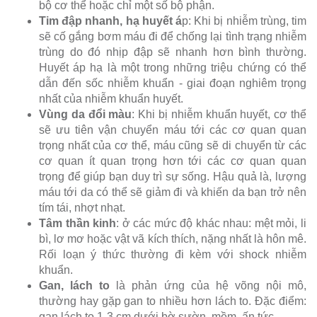
bộ cơ thể hoặc chỉ một số bộ phận.
Tim đập nhanh, hạ huyết á
p: Khi bị nhiễm trùng, tim
sẽ cố gắng bơm máu đi để chống lại tình trạng nhiễm
trùng do đó nhịp đập sẽ nhanh hơn bình thường.
Huyết áp hạ là một trong những triệu chứng có thể
dẫn đến sốc nhiễm khuẩn - giai đoạn nghiêm trọng
nhất của nhiễm khuẩn huyết.
Vùng da đổi màu
: Khi bị nhiễm khuẩn huyết, cơ thể
sẽ ưu tiên vận chuyển máu tới các cơ quan quan
trọng nhất của cơ thể, máu cũng sẽ di chuyển từ các
cơ quan ít quan trọng hơn tới các cơ quan quan
trọng để giúp bạn duy trì sự sống. Hậu quả là, lượng
máu tới da có thể sẽ giảm đi và khiến da bạn trở nên
tím tái, nhợt nhạt.
Tâm thần kinh
: ở các mức độ khác nhau: mệt mỏi, li
bì, lơ mơ hoặc vật vã kích thích, nặng nhất là hôn mê.
Rối loạn ý thức thường đi kèm với shock nhiễm
khuẩn.
Gan, lách to
là phản ứng của hệ võng nội mô,
thường hay gặp gan to nhiều hơn lách to. Đặc điểm:
gan lách to 1-3 cm dưới bờ sườn, mềm, ấn tức.