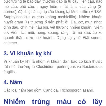
bức tường tế bào dày, thường gặp là tụ cầu, liên cầu, não
mô cầu, phế cầu… nguy hiểm nhất là tụ cầu vàng (S.
aureus), đặc biệt là loại tụ cầu kháng lại Methicillin (MRSA:
Staphylococcus aureus kháng methicillin). Nhiễm khuẩn
huyết gram (+) thường ổ tiên phát ở Da, cơ, mụn nhọt,
đinh dâu, chín mé, hậu bội, vết thương nhiễm khuẩn, viêm
cơ. Viêm tai, mũi, họng, xoang, răng, ổ mủ sâu: áp xe
quanh thận, dưới cơ hoành. Dụng cụ y tế: Đặt sonde,
catheter.
3. Vi khuẩn kỵ khí
Vi khuẩn kỵ khí là nhóm vi khuẩn đơn bào có kích thước
rất nhỏ, thường là Clostridium perfringens và Bacteroides
fragilis.
4. Nấm
Các loại nấm bao gồm: Candida, Trichosporon asahii.
Nhiễm trùng máu có lây