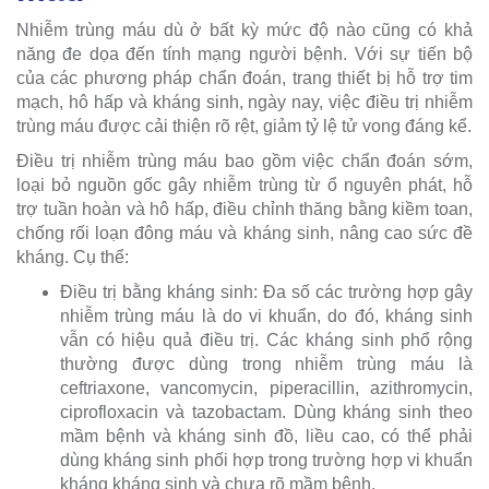
Nhiễm trùng máu dù ở bất kỳ mức độ nào cũng có khả
năng đe dọa đến tính mạng người bệnh. Với sự tiến bộ
của các phương pháp chẩn đoán, trang thiết bị hỗ trợ tim
mạch, hô hấp và kháng sinh, ngày nay, việc điều trị nhiễm
trùng máu được cải thiện rõ rệt, giảm tỷ lệ tử vong đáng kể.
Điều trị nhiễm trùng máu bao gồm việc chẩn đoán sớm,
loại bỏ nguồn gốc gây nhiễm trùng từ ổ nguyên phát, hỗ
trợ tuần hoàn và hô hấp, điều chỉnh thăng bằng kiềm toan,
chống rối loạn đông máu và kháng sinh, nâng cao sức đề
kháng. Cụ thể:
Điều trị bằng kháng sinh: Đa số các trường hợp gây
nhiễm trùng máu là do vi khuẩn, do đó, kháng sinh
vẫn có hiệu quả điều trị. Các kháng sinh phổ rộng
thường được dùng trong nhiễm trùng máu là
ceftriaxone, vancomycin, piperacillin, azithromycin,
ciprofloxacin và tazobactam. Dùng kháng sinh theo
mầm bệnh và kháng sinh đồ, liều cao, có thể phải
dùng kháng sinh phối hợp trong trường hợp vi khuẩn
kháng kháng sinh và chưa rõ mầm bệnh.