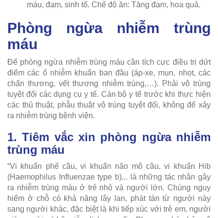
máu, đạm, sinh tố. Chế độ ăn: Tăng đạm, hoa quả.
Phòng ngừa nhiễm trùng
máu
Để phòng ngừa nhiễm trùng máu cần tích cực điều trị dứt
điểm các ổ nhiễm khuẩn ban đầu (áp-xe, mụn, nhọt, các
chấn thương, vết thương nhiễm trùng,…). Phải vô trùng
tuyệt đối các dụng cụ y tế. Cán bộ y tế trước khi thực hiện
các thủ thuật, phẫu thuật vô trùng tuyệt đối, không để xảy
ra nhiễm trùng bệnh viện.
1. Tiêm vắc xin phòng ngừa nhiễm
trùng máu
“Vi khuẩn phế cầu, vi khuẩn não mô cầu, vi khuẩn Hib
(Haemophilus Influenzae type b)... là những tác nhân gây
ra nhiễm trùng máu ở trẻ nhỏ và người lớn. Chúng nguy
hiểm ở chỗ có khả năng lây lan, phát tán từ người này
sang người khác, đặc biệt là khi tiếp xúc với trẻ em, người