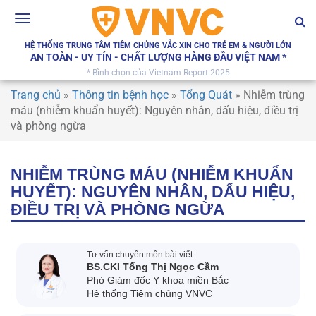
Toggle
navigation
HỆ THỐNG TRUNG TÂM TIÊM CHỦNG VẮC XIN CHO TRẺ EM & NGƯỜI LỚN
AN TOÀN - UY TÍN - CHẤT LƯỢNG HÀNG ĐẦU VIỆT NAM *
* Bình chọn của Vietnam Report 2025
Trang chủ
»
Thông tin bệnh học
»
Tổng Quát
»
Nhiễm trùng
máu (nhiễm khuẩn huyết): Nguyên nhân, dấu hiệu, điều trị
và phòng ngừa
NHIỄM TRÙNG MÁU (NHIỄM KHUẨN
HUYẾT): NGUYÊN NHÂN, DẤU HIỆU,
ĐIỀU TRỊ VÀ PHÒNG NGỪA
Tư vấn chuyên môn bài viết
BS.CKI Tống Thị Ngọc Cầm
Phó Giám đốc Y khoa miền Bắc
Hệ thống Tiêm chủng VNVC