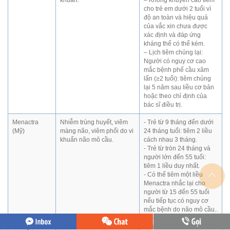
khuẩn.
– Không khuyến cáo tiêm
cho trẻ em dưới 2 tuổi vì
độ an toàn và hiệu quả
của vắc xin chưa được
xác định và đáp ứng
kháng thể có thể kém.
– Lịch tiêm chủng lại:
Người có nguy cơ cao
mắc bệnh phế cầu xâm
lấn (≥2 tuổi): tiêm chủng
lại 5 năm sau liều cơ bản
hoặc theo chỉ định của
bác sĩ điều trị.
Menactra
Nhiễm trùng huyết, viêm
- Trẻ từ 9 tháng đến dưới
(Mỹ)
màng não, viêm phổi do vi
24 tháng tuổi: tiêm 2 liều
khuẩn não mô cầu.
cách nhau 3 tháng.
- Trẻ từ tròn 24 tháng và
người lớn đến 55 tuổi:
tiêm 1 liều duy nhất.
- Có thể tiêm một liều
Menactra nhắc lại cho
người từ 15 đến 55 tuổi
nếu tiếp tục có nguy cơ
mắc bệnh do não mô cầu..
MenQuadfi
Đối với trẻ từ 6 tuần tuổi