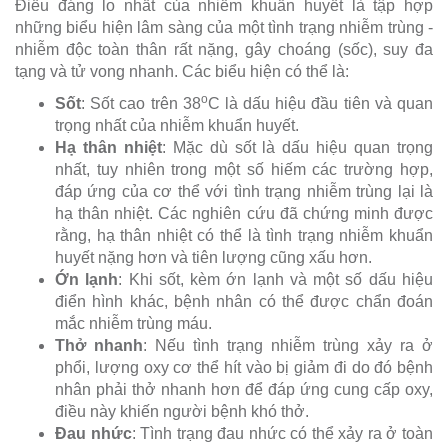
Điều đáng lo nhất của nhiễm khuẩn huyết là tập hợp
những biểu hiện lâm sàng của một tình trạng nhiễm trùng -
nhiễm độc toàn thân rất nặng, gây choáng (sốc), suy đa
tạng và tử vong nhanh. Các biểu hiện có thể là:
o
Sốt
: Sốt cao trên 38
C là dấu hiệu đầu tiên và quan
trọng nhất của nhiễm khuẩn huyết.
Hạ thân nhiệt
: Mặc dù sốt là dấu hiệu quan trọng
nhất, tuy nhiên trong một số hiếm các trường hợp,
đáp ứng của cơ thể với tình trạng nhiễm trùng lại là
hạ thân nhiệt. Các nghiên cứu đã chứng minh được
rằng, hạ thân nhiệt có thể là tình trạng nhiễm khuẩn
huyết nặng hơn và tiên lượng cũng xấu hơn.
Ớn lạnh
: Khi sốt, kèm ớn lạnh và một số dấu hiệu
điển hình khác, bệnh nhân có thể được chẩn đoán
mắc nhiễm trùng máu.
Thở nhanh
: Nếu tình trạng nhiễm trùng xảy ra ở
phổi, lượng oxy cơ thể hít vào bị giảm đi do đó bệnh
nhân phải thở nhanh hơn để đáp ứng cung cấp oxy,
điều này khiến người bệnh khó thở.
Đau nhức
: Tình trạng đau nhức có thể xảy ra ở toàn