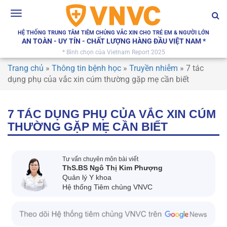
Toggle
navigation
HỆ THỐNG TRUNG TÂM TIÊM CHỦNG VẮC XIN CHO TRẺ EM & NGƯỜI LỚN
AN TOÀN - UY TÍN - CHẤT LƯỢNG HÀNG ĐẦU VIỆT NAM *
* Bình chọn của Vietnam Report 2025
Trang chủ
»
Thông tin bệnh học
»
Truyền nhiễm
»
7 tác
dụng phụ của vắc xin cúm thường gặp mẹ cần biết
7 TÁC DỤNG PHỤ CỦA VẮC XIN CÚM
THƯỜNG GẶP MẸ CẦN BIẾT
Tư vấn chuyên môn bài viết
ThS.BS Ngô Thị Kim Phượng
Quản lý Y khoa
Hệ thống Tiêm chủng VNVC