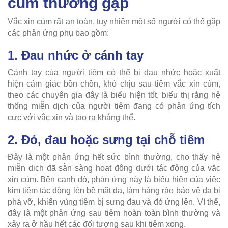
cúm thường gặp
Vắc xin cúm rất an toàn, tuy nhiên một số người có thể gặp
các phản ứng phụ bao gồm:
1. Đau nhức ở cánh tay
Cánh tay của người tiêm có thể bị đau nhức hoặc xuất
hiện cảm giác bồn chồn, khó chịu sau tiêm vắc xin cúm,
theo các chuyên gia đây là biểu hiện tốt, biểu thị rằng hệ
thống miễn dịch của người tiêm đang có phản ứng tích
cực với vắc xin và tạo ra kháng thể.
2. Đỏ, đau hoặc sưng tại chỗ tiêm
Đây là một phản ứng hết sức bình thường, cho thấy hệ
miễn dịch đã sẵn sàng hoạt động dưới tác động của vắc
xin cúm. Bên cạnh đó, phản ứng này là biểu hiện của việc
kim tiêm tác động lên bề mặt da, làm hàng rào bảo vệ da bị
phá vỡ, khiến vùng tiêm bị sưng đau và đỏ ửng lên. Vì thế,
đây là một phản ứng sau tiêm hoàn toàn bình thường và
xảy ra ở hầu hết các đối tượng sau khi tiêm xong.