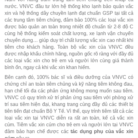
nước. VNVC đầu tư lớn hệ thống kho lạnh bảo quản vắc
xin và hệ thống dây chuyền lạnh đạt chuẩn GSP tại tất cả
các trung tâm tiêm chủng, đảm bảo 100% các loại vắc xin
được bảo quản an toàn trong nhiệt độ chuẩn từ 2-8 độ C
cùng hệ thống kiểm soát chất lượng, xe lạnh vận chuyển
chuyên dụng… giúp duy trì chất lượng vắc xin cao nhất khi
tiêm cho khách hàng. Toàn bộ vắc xin của VNVC đều
được nhập khẩu chính hãng, nguồn gốc rõ ràng với đầy đủ
các loại vắc xin cho trẻ em và người lớn cùng giá thành
bình ổn, ngay cả khi vắc xin khan hiếm.
Bên cạnh đó, 100% bác sĩ và điều dưỡng của VNVC có
chứng chỉ an toàn tiêm chủng và kỹ năng tiêm không đau,
hạn chế tối đa các phản ứng không mong muốn sau tiêm.
VNVC có quy trình xử trí phản ứng sau tiêm với phòng xử
trí sau tiêm hiện đại, khang trang cùng đầy đủ các thiết bị
tiên tiến đạt chuẩn Bộ Y Tế. Vì thế, quy trình tiêm tất cả các
loại vắc xin tại VNVC diễn ra rất an toàn, kể cả vắc xin
cúm. Tiêm vắc xin cúm cho trẻ em và người lớn tại VNVC
đảm bảo hạn chế được các
tác dụng phụ của vắc xin