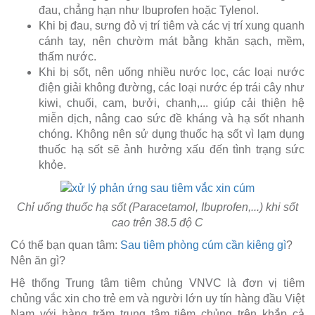
đau, chẳng hạn như Ibuprofen hoặc Tylenol.
Khi bị đau, sưng đỏ vị trí tiêm và các vị trí xung quanh
cánh tay, nên chườm mát bằng khăn sạch, mềm,
thấm nước.
Khi bị sốt, nên uống nhiều nước lọc, các loại nước
điện giải không đường, các loại nước ép trái cây như
kiwi, chuối, cam, bưởi, chanh,... giúp cải thiện hệ
miễn dịch, nâng cao sức đề kháng và hạ sốt nhanh
chóng. Không nên sử dụng thuốc hạ sốt vì lạm dụng
thuốc hạ sốt sẽ ảnh hưởng xấu đến tình trạng sức
khỏe.
Chỉ uống thuốc hạ sốt (Paracetamol, Ibuprofen,...) khi sốt
cao trên 38.5 độ C
Có thể bạn quan tâm:
Sau tiêm phòng cúm cần kiêng gì
?
Nên ăn gì?
Hệ thống Trung tâm tiêm chủng VNVC là đơn vị tiêm
chủng vắc xin cho trẻ em và người lớn uy tín hàng đầu Việt
Nam với hàng trăm trung tâm tiêm chủng trên khắp cả