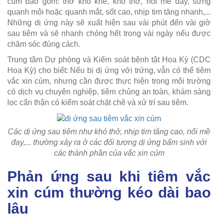
cúm bao gồm: thở khò khè, khó thở, nổi mề đay, sưng
quanh môi hoặc quanh mắt, sốt cao, nhịp tim tăng nhanh,...
Những dị ứng này sẽ xuất hiện sau vài phút đến vài giờ
sau tiêm và sẽ nhanh chóng hết trong vài ngày nếu được
chăm sóc đúng cách.
Trung tâm Dự phòng và Kiểm soát bệnh tật Hoa Kỳ (CDC
Hoa Kỳ) cho biết: Nếu bị dị ứng với trứng, vẫn có thể tiêm
vắc xin cúm, nhưng cần được thực hiện trong môi trường
có dịch vụ chuyên nghiệp, tiêm chủng an toàn, khám sàng
lọc cẩn thận có kiểm soát chặt chẽ và xử trí sau tiêm.
Các dị ứng sau tiêm như khó thở, nhịp tim tăng cao, nổi mề
đay,... thường xảy ra ở các đối tượng dị ứng bẩm sinh với
các thành phần của vắc xin cúm
Phản ứng sau khi tiêm vắc
xin cúm thường kéo dài bao
lâu