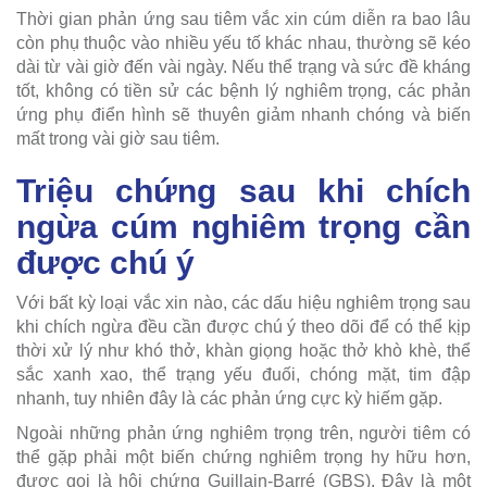
Thời gian phản ứng sau tiêm vắc xin cúm diễn ra bao lâu
còn phụ thuộc vào nhiều yếu tố khác nhau, thường sẽ kéo
dài từ vài giờ đến vài ngày. Nếu thể trạng và sức đề kháng
tốt, không có tiền sử các bệnh lý nghiêm trọng, các phản
ứng phụ điển hình sẽ thuyên giảm nhanh chóng và biến
mất trong vài giờ sau tiêm.
Triệu chứng sau khi chích
ngừa cúm nghiêm trọng cần
được chú ý
Với bất kỳ loại vắc xin nào, các dấu hiệu nghiêm trọng sau
khi chích ngừa đều cần được chú ý theo dõi để có thể kịp
thời xử lý như khó thở, khàn giọng hoặc thở khò khè, thể
sắc xanh xao, thể trạng yếu đuối, chóng mặt, tim đập
nhanh, tuy nhiên đây là các phản ứng cực kỳ hiếm gặp.
Ngoài những phản ứng nghiêm trọng trên, người tiêm có
thể gặp phải một biến chứng nghiêm trọng hy hữu hơn,
được gọi là hội chứng Guillain-Barré (GBS). Đây là một