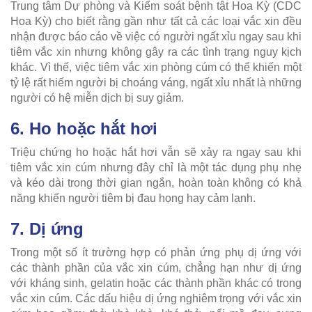
Trung tâm Dự phòng và Kiểm soát bệnh tật Hoa Kỳ (CDC
Hoa Kỳ) cho biết rằng gần như tất cả các loại vắc xin đều
nhận được báo cáo về việc có người ngất xỉu ngay sau khi
tiêm vắc xin nhưng không gây ra các tình trạng nguy kịch
khác. Vì thế, việc tiêm vắc xin phòng cúm có thể khiến một
tỷ lệ rất hiếm người bị choáng váng, ngất xỉu nhất là những
người có hệ miễn dịch bị suy giảm.
6. Ho hoặc hắt hơi
Triệu chứng ho hoặc hắt hơi vẫn sẽ xảy ra ngay sau khi
tiêm vắc xin cúm nhưng đây chỉ là một tác dụng phụ nhẹ
và kéo dài trong thời gian ngắn, hoàn toàn không có khả
năng khiến người tiêm bị đau họng hay cảm lạnh.
7. Dị ứng
Trong một số ít trường hợp có phản ứng phụ dị ứng với
các thành phần của vắc xin cúm, chẳng hạn như dị ứng
với kháng sinh, gelatin hoặc các thành phần khác có trong
vắc xin cúm. Các dấu hiệu dị ứng nghiêm trọng với vắc xin