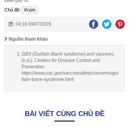
cúm
gây ra.
Chủ đề:
#cúm
04:16 09/07/2026
Nguồn tham khảo
GBS (Guillain-Barré syndrome) and vaccines.
(n.d.). Centers for Disease Control and
Prevention.
https://www.cdc.gov/vaccinesafety/concerns/gui
llain-barre-syndrome.html
BÀI VIẾT CÙNG CHỦ ĐỀ