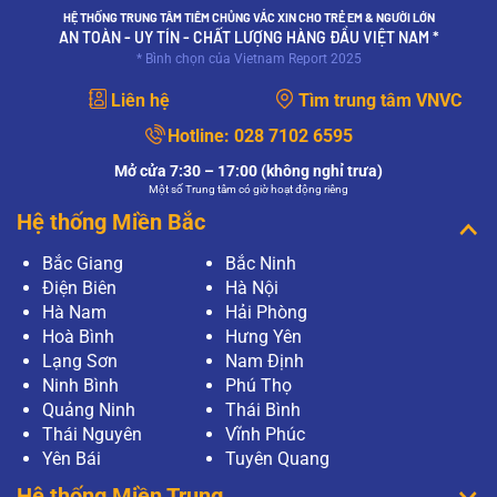
HỆ THỐNG TRUNG TÂM TIÊM CHỦNG VẮC XIN CHO TRẺ EM & NGƯỜI LỚN
AN TOÀN - UY TÍN - CHẤT LƯỢNG HÀNG ĐẦU VIỆT NAM *
* Bình chọn của Vietnam Report 2025
Liên hệ
Tìm trung tâm VNVC
Hotline:
028 7102 6595
Mở cửa 7:30 – 17:00 (không nghỉ trưa)
Một số Trung tâm có giờ hoạt động riêng
Hệ thống Miền Bắc
Bắc Giang
Bắc Ninh
Điện Biên
Hà Nội
Hà Nam
Hải Phòng
Hoà Bình
Hưng Yên
Lạng Sơn
Nam Định
Ninh Bình
Phú Thọ
Quảng Ninh
Thái Bình
Thái Nguyên
Vĩnh Phúc
Yên Bái
Tuyên Quang
Hệ thống Miền Trung