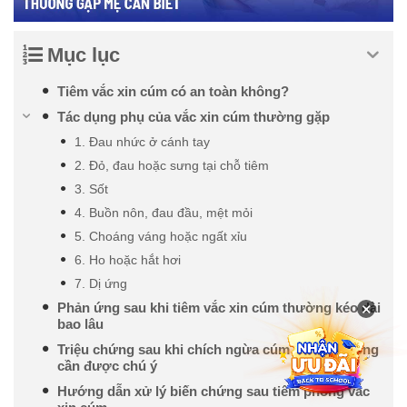
Mục lục
Tiêm vắc xin cúm có an toàn không?
Tác dụng phụ của vắc xin cúm thường gặp
1. Đau nhức ở cánh tay
2. Đỏ, đau hoặc sưng tại chỗ tiêm
3. Sốt
4. Buồn nôn, đau đầu, mệt mỏi
5. Choáng váng hoặc ngất xỉu
6. Ho hoặc hắt hơi
7. Dị ứng
×
Phản ứng sau khi tiêm vắc xin cúm thường kéo dài
bao lâu
Triệu chứng sau khi chích ngừa cúm nghiêm trọng
cần được chú ý
Hướng dẫn xử lý biến chứng sau tiêm phòng vắc