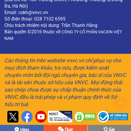
Đa, Hà Nội)
Email:
cskh@vnvc.vn
Số điện thoại: 028 7102 6595
Chịu trách nhiệm nội dung: Trần Thanh Hằng
Bản quyền ©2016 thuộc về
CÔNG TY CỔ PHẦN VACXIN VIỆT
NAM
Các thông tin trên website vnvc.vn chỉ phục vụ cho
mục đích tham khảo, tra cứu, được kiểm soát
chuyên môn bởi đội ngũ chuyên gia, bác sĩ của VNVC
và là tài sản thuộc sở hữu của VNVC. Mọi động thái
sao chép chưa được sự chấp thuận chính thức của
VNVC đều là trái phép và vi phạm quy định về Sở
hữu trí tuệ.