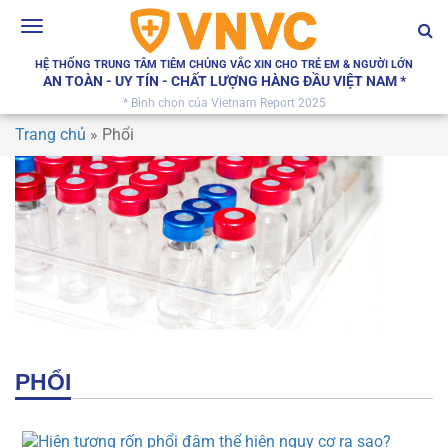
Toggle
navigation
HỆ THỐNG TRUNG TÂM TIÊM CHỦNG VẮC XIN CHO TRẺ EM & NGƯỜI LỚN
AN TOÀN - UY TÍN - CHẤT LƯỢNG HÀNG ĐẦU VIỆT NAM *
* Bình chọn của Vietnam Report 2025
Trang chủ
»
Phổi
PHỔI