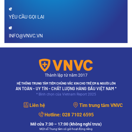
hợp lý? Đăng ký…
XEM THÊM
YÊU CẦU GỌI LẠI
Sau khi tiêm vắc xin bao lâu thì được mang
thai?
Thưa bác sĩ, sau khi tiêm vắc xin bao lâu thì có
INFO@VNVC.VN
thể mang thai? Sau khi tiêm vắc xin chưa được
1 tháng (tính từ thời điểm tiêm phòng) em lỡ có
thai thì có…
XEM THÊM
Sùi mào gà nguy hiểm như thế nào?
Thưa bác sĩ, bệnh sùi mào gà gây ra hậu quả
Thành lập từ năm 2017
gì? Em đang mang thai, mắc sùi mào gà thì có
ảnh hưởng như thế nào đến sức khỏe thai nhi?
HỆ THỐNG TRUNG TÂM TIÊM CHỦNG VẮC XIN CHO TRẺ EM & NGƯỜI LỚN
Mong bác sĩ giải…
AN TOÀN - UY TÍN - CHẤT LƯỢNG HÀNG ĐẦU VIỆT NAM *
* Bình chọn của Vietnam Report 2025
XEM THÊM
Liên hệ
Tìm trung tâm VNVC
Mục đích của xét nghiệm PAP và xét nghiệm
HPV có giống nhau không?
Hotline:
028 7102 6595
Mục đích của xét nghiệm PAP và xét nghiệm
HPV có giống nhau không?
Mở cửa 7:30 – 17:00 (không nghỉ trưa)
Một số Trung tâm có giờ hoạt động riêng
XEM THÊM