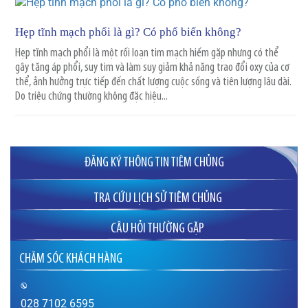
Hẹp tĩnh mạch phổi là gì? Có phổ biến không?
Hẹp tĩnh mạch phổi là một rối loạn tim mạch hiếm gặp nhưng có thể
gây tăng áp phổi, suy tim và làm suy giảm khả năng trao đổi oxy của cơ
thể, ảnh hưởng trực tiếp đến chất lượng cuộc sống và tiên lượng lâu dài.
Do triệu chứng thường không đặc hiệu...
ĐĂNG KÝ THÔNG TIN TIÊM CHỦNG
TRA CỨU LỊCH SỬ TIÊM CHỦNG
CÂU HỎI THƯỜNG GẶP
Đăng ký tiêm phòng cho bà bầu ở đâu uy
CHĂM SÓC KHÁCH HÀNG
tín?
Tôi có kế hoạch mang thai vào năm 2023 để
tuổi con hợp tuổi hai vợ chồng, vậy tôi nên bắt
đầu tiêm phòng các loại vắc xin từ lúc nào là
028 7102 6595