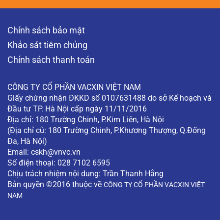
Khám phụ khoa có phát hiện được ung thư
Chính sách bảo mật
cổ tử cung không?
Khám phụ khoa có phát hiện được ung thư cổ tử
Khảo sát tiêm chủng
cung không? (Độc giả ẩn danh)
Chính sách thanh toán
XEM THÊM
CÔNG TY CỔ PHẦN VACXIN VIỆT NAM
Giấy chứng nhận ĐKKD số 0107631488 do sở Kế hoạch và
Đầu tư TP. Hà Nội cấp ngày 11/11/2016
Địa chỉ: 180 Trường Chinh, P.Kim Liên, Hà Nội
(Địa chỉ cũ: 180 Trường Chinh, P.Khương Thượng, Q.Đống
Đa, Hà Nội)
Email:
cskh@vnvc.vn
Số điện thoại: 028 7102 6595
Chịu trách nhiệm nội dung: Trần Thanh Hằng
Bản quyền ©2016 thuộc về
CÔNG TY CỔ PHẦN VACXIN VIỆT
NAM