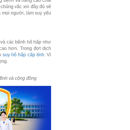
ng bệnh và nâng cao chất
 chủng vắc xin đầy đủ sẽ
ả mọi người, làm suy yếu
 và các bệnh hô hấp như
ao hơn. Trong đợt dịch
ến
suy hô hấp cấp tính
. Vì
ọng.
 đình và cộng đồng