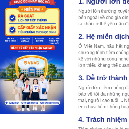
1. Người lớn d
Người lớn thường xuyên 
bên ngoài về cho gia đì
ra khỏi cơ thể yếu dần 
2. Hệ miễn dịc
Ở Việt Nam, hầu hết ng
chương trình tiêm chủng
kể với những công nghệ 
lớn thiếu kháng thể quan
3. Dễ trở thành
Người lớn tiêm chủng đầ
bảo vệ tối đa những ng
thai, người cao tuổi,... 
em chưa tiêm chủng hoặc
4. Trách nhiệm