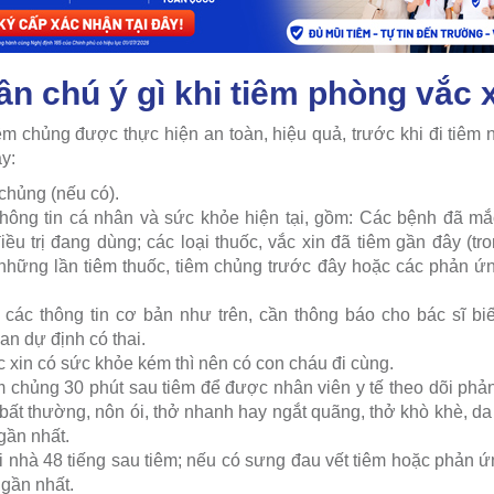
n chú ý gì khi tiêm phòng vắc 
êm chủng được thực hiện an toàn, hiệu quả, trước khi đi tiêm 
y:
chủng (nếu có).
hông tin cá nhân và sức khỏe hiện tại, gồm: Các bệnh đã mắ
điều trị đang dùng; các loại thuốc, vắc xin đã tiêm gần đây (t
những lần tiêm thuốc, tiêm chủng trước đây hoặc các phản ứn
 các thông tin cơ bản như trên, cần thông báo cho bác sĩ bi
an dự định có thai.
 xin có sức khỏe kém thì nên có con cháu đi cùng.
êm chủng 30 phút sau tiêm để được nhân viên y tế theo dõi phả
 bất thường, nôn ói, thở nhanh hay ngắt quãng, thở khò khè, 
gần nhất.
tại nhà 48 tiếng sau tiêm; nếu có sưng đau vết tiêm hoặc phản ứ
 gần nhất.