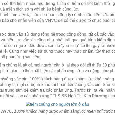
 có thể tiêm nhiều mũi trong 1 lần đi tiêm để tiết kiệm thời 
quả miễn dịch sớm với nhiều bệnh cùng lúc.
hành làm việc tại các cơ quan, công ty có nhu cầu tiêm vắc xi
g báo cho nhân viên của VNVC để có thể được tổ chức buổi ti
được đưa vào sử dụng rộng rãi trong cộng đồng, tất cả các vắc
và hiệu lực vắc xin cũng như phải trải qua quá trình kiểm địn
ơ thể con người đều được xem là “yếu tố lạ” có thể gây ra nhữ
i lệ. Cũng như việc sử dụng thuốc hay thực phẩm, tùy theo 
t số phản ứng sau tiêm.
êm chủng là tất cả mọi người cần ở lại theo dõi tối thiểu 30 phú
ng thời gian có thể xuất hiện các phản ứng sớm và nặng, như p
iêm/uống vắc xin, 100% khách hàng được khám sức khỏe sàng 
ốt hay bị một số bệnh khác thì hoãn tiêm/uống vắc xin. Sau k
t tại trung tâm để kiểm tra các phản ứng. Trước khi ra về, nhâ
o dõi sát sao các phản ứng.” ThS.BS Ngô Thị Kim Phượng cho 
 VNVC, 100% Khách hàng được khám sàng lọc miễn phí trước 