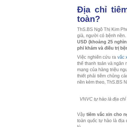
Địa chỉ tiê
toàn?
ThS.BS Ngô Thị Kim Phượ
già, người có bệnh nền.
USD (khoảng 25 nghìn 
phí khám và điều trị bệ
Việc nghiên cứu ra
vắc 
thể thanh toán và ngăn 
mạng của hàng triệu ngườ
thiết phải tiêm chủng cá
nền kèm theo, ThS.BS N
VNVC tự hào là địa chỉ
Vậy
tiêm vắc xin cho 
toàn quốc tự hào là địa 
lý.