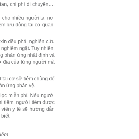
gian, chi phí di chuyển…,
n cho nhiều người tại nơi
êm lưu động tại cơ quan,
 xin đều phải nghiên cứu
h nghiêm ngặt. Tuy nhiên,
ng phản ứng nhất định và
cơ địa của từng người mà
t tại cơ sở tiêm chủng để
hản ứng phản vệ.
lọc miễn phí. Nếu người
hi tiêm, người tiêm được
n viên y tế sẽ hướng dẫn
biết.
tiêm