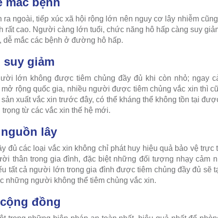
ễ mắc bệnh
ra ngoài, tiếp xúc xã hội rộng lớn nên nguy cơ lây nhiễm c
nh rất cao. Người càng lớn tuổi, chức năng hô hấp càng suy giả
đi, dễ mắc các bệnh ở đường hô hấp.
h suy giảm
ười lớn không được tiêm chủng đầy đủ khi còn nhỏ; ngay c
 mở rộng quốc gia, nhiều người được tiêm chủng vắc xin thì cũn
sản xuất vắc xin trước đây, có thể kháng thể không tồn tại đư
 trọng từ các vắc xin thế hệ mới.
 nguồn lây
y đủ các loại vắc xin không chỉ phát huy hiệu quả bảo vệ trực 
ười thân trong gia đình, đặc biệt những đối tượng nhạy cảm 
Nếu tất cả người lớn trong gia đình được tiêm chủng đầy đủ sẽ t
 những người không thể tiêm chủng vắc xin.
 cộng đồng