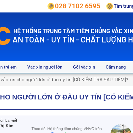
028 7102 6595
Tìm tru
HỆ THỐNG TRUNG TÂM TIÊM CHỦNG VẮC XIN
AN TOÀN - UY TÍN - CHẤT LƯỢNG 
in trẻ em
Vắc xin người lớn
Gói vắc xin
Cẩm nang
vắc xin cho người lớn ở đâu uy tín [CÓ KIỂM TRA SAU TIÊM]?
CHO NGƯỜI LỚN Ở ĐÂU UY TÍN [CÓ KIỂ
n bài viết
hị Kim