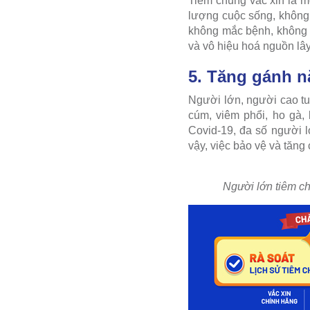
Tiêm chủng vắc xin là m
lượng cuộc sống, không 
không mắc bệnh, không t
và vô hiệu hoá nguồn lâ
5. Tăng gánh n
Người lớn, người cao t
cúm, viêm phổi, ho gà,
Covid-19, đa số người 
vậy, việc bảo vệ và tăng
Người lớn tiêm ch