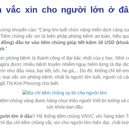
m vắc xin cho người lớn ở đâ
ng khuyến cáo: “Càng lớn tuổi chức năng miễn dịch càng suy
 Tiêm chủng vắc xin là biện pháp phòng bệnh an toàn, hiệu quả
đồng) đầu tư vào tiêm chủng giúp tiết kiệm 16 USD (khoả
nh
.”
xin
phòng bệnh là thành công vĩ đại bậc nhất của y học. Nhờ c
ngừa được nhiều bệnh truyền nhiễm nguy hiểm từng là đại dịc
i như đậu mùa, bại liệt, sởi, ho gà,... Do đó, không chỉ trẻ e
c loại vắc xin phòng bệnh, nhất là người lớn tuổi, người có c
gô Thị Kim Phượng cho biết.
 tiêm chủng vàng được hàng chục triệu người Việt tin tưởng và 
sức khỏe ban đầu
người lớn ở đâu
? Hệ thống tiêm chủng VNVC với hàng trăm Tr
chỉ địa chỉ tiêm chủng vắc xin cho người lớn hiện đại, chất lư