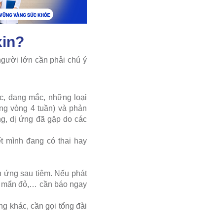
xin?
người lớn cần phải chú ý
c, đang mắc, những loại
rong vòng 4 tuần) và phản
g, dị ứng đã gặp do các
ết mình đang có thai hay
n ứng sau tiêm. Nếu phát
da mẩn đỏ,… cần báo ngay
ng khác, cần gọi tổng đài