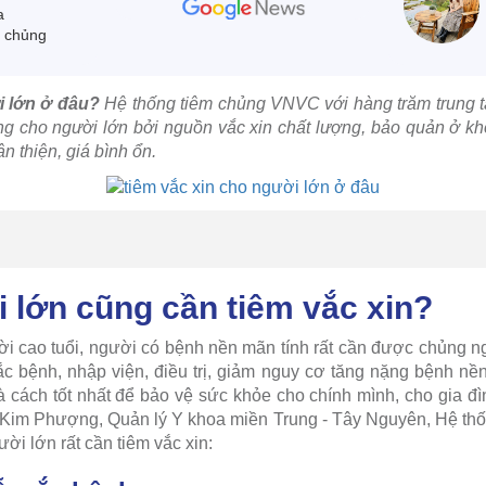
a
m chủng
i lớn ở đâu?
Hệ thống tiêm chủng VNVC với hàng trăm trung t
àng cho người lớn bởi nguồn vắc xin chất lượng, bảo quản ở kh
n thiện, giá bình ổn.
i lớn cũng cần tiêm vắc xin?
ời cao tuổi, người có bệnh nền mãn tính rất cần được chủng n
c bệnh, nhập viện, điều trị, giảm nguy cơ tăng nặng bệnh nền
là cách tốt nhất để bảo vệ sức khỏe cho chính mình, cho gia 
Kim Phượng, Quản lý Y khoa miền Trung - Tây Nguyên, Hệ thố
ời lớn rất cần tiêm vắc xin: