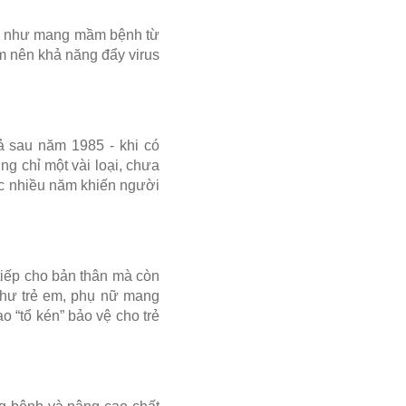
ũng như mang mầm bệnh từ
m nên khả năng đẩy virus
ả sau năm 1985 - khi có
g chỉ một vài loại, chưa
ợc nhiều năm khiến người
tiếp cho bản thân mà còn
như trẻ em, phụ nữ mang
ạo “tổ kén” bảo vệ cho trẻ