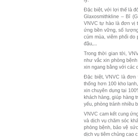
Đặc biệt, với lợi thế là
Glaxosmithkline – Bỉ (
VNVC tự hào là đơn vị 
ứng bền vững, số lượng 
cúm mùa, viêm phổi do p
đậu,...
Trong thời gian tới, VN
như vắc xin phòng bệnh 
xin ngang bằng với các qu
Đặc biệt, VNVC là đơn 
thống hơn 100 kho lạnh
xin chuyên dụng tại 100
khách hàng, giúp hàng tr
yếu, phòng tránh nhiều 
VNVC cam kết cung ứng vắ
và dịch vụ chăm sóc khá
phòng bệnh, bảo vệ sức 
dịch vụ tiêm chủng cao cấ