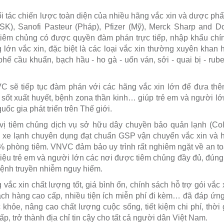
 đối tác chiến lược toàn diện của nhiều hãng vắc xin và dược p
GSK), Sanofi Pasteur (Pháp), Pfizer (Mỹ), Merck Sharp an
tiêm chủng có được quyền đàm phán trực tiếp, nhập khẩu chí
lớn vắc xin, đặc biệt là các loại vắc xin thường xuyên khan
hế cầu khuẩn, bạch hầu - ho gà - uốn ván, sởi - quai bị - rube
VC sẽ tiếp tục đàm phán với các hãng vắc xin lớn để đưa thê
sốt xuất huyết, bệnh zona thần kinh… giúp trẻ em và người l
ốc gia phát triển trên Thế giới.
vị tiêm chủng dịch vụ sở hữu dây chuyền bảo quản lạnh (Cold
, xe lạnh chuyên dụng đạt chuẩn GSP vận chuyển vắc xin và h
% phòng tiêm. VNVC đảm bảo uy trình rất nghiêm ngặt về an 
iệu trẻ em và người lớn các nơi được tiêm chủng đầy đủ, đúng lị
bệnh truyền nhiễm nguy hiểm.
c xin chất lượng tốt, giá bình ổn, chính sách hỗ trợ gói vắc x
ch hàng cao cấp, nhiều tiện ích miễn phí đi kèm… đã đáp ứng 
khỏe, nâng cao chất lượng cuộc sống, tiết kiệm chi phí, thờ
p, trở thành địa chỉ tin cậy cho tất cả người dân Việt Nam.