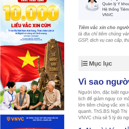
Quản lý Y kho
Hệ thống Tiê
VNVC
Tiêm vắc xin cho ngườ
là địa chỉ tiêm chủng v
GSP, dịch vụ cao cấp, thâ
Mục lục
Vì sao ngườ
Người lớn, đặc biệt ngư
lịch để giảm nguy cơ mắ
lớn tiêm chủng vắc xin 
quanh. ThS.BS Ngô Thị 
VNVC chia sẻ 5 lý do ngư