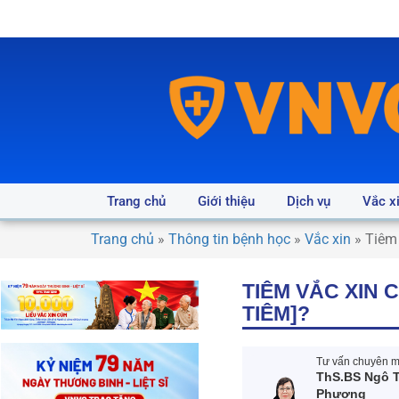
Trang chủ
Giới thiệu
Dịch vụ
Vắc x
Trang chủ
»
Thông tin bệnh học
»
Vắc xin
»
Tiêm 
TIÊM VẮC XIN 
TIÊM]?
Tư vấn chuyên mô
ThS.BS Ngô T
Phượng