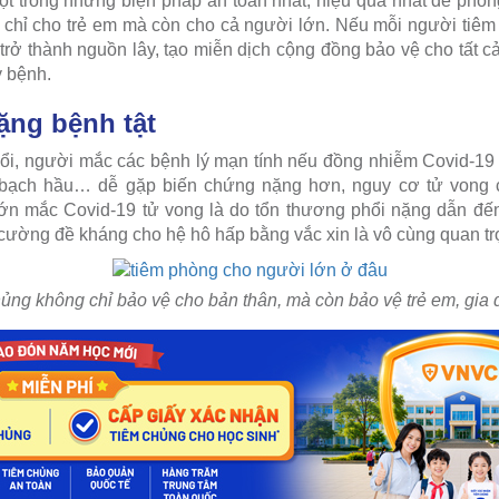
ột trong những biện pháp an toàn nhất, hiệu quả nhất để phò
chỉ cho trẻ em mà còn cho cả người lớn. Nếu mỗi người tiêm
rở thành nguồn lây, tạo miễn dịch cộng đồng bảo vệ cho tất c
y bệnh.
ặng bệnh tật
uổi, người mắc các bệnh lý mạn tính nếu đồng nhiễm Covid-19
 bạch hầu… dễ gặp biến chứng nặng hơn, nguy cơ tử vong c
lớn mắc Covid-19 tử vong là do tổn thương phổi nặng dẫn đ
 cường đề kháng cho hệ hô hấp bằng vắc xin là vô cùng quan tr
ủng không chỉ bảo vệ cho bản thân, mà còn bảo vệ trẻ em, gia