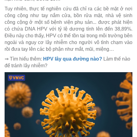
Tuy nhiên, thực tế nghiên cứu đã chỉ ra các bề mặt ở nơi
công cộng như tay nắm cửa, bồn rửa mặt, nhà vệ sinh
công cộng ở một số bệnh viện phụ sản... được phát hiện
có chứa DNA HPV với tỷ lệ dương tính lên đến 38,89%.
Điều này cho thấy, HPV có thể tồn tại trong môi trường bên
ngoài và nguy cơ lây nhiễm cho người vô tình chạm vào
rồi đưa tay lên các bộ phận như mắt, mũi, miệng…
⇒ Tìm hiểu thêm:
HPV lây qua đường nào?
Làm thế nào
để tránh lây nhiễm?