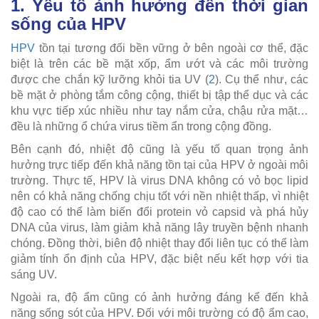
1. Yếu tố ảnh hưởng đến thời gian
sống của HPV
HPV
tồn tại tương đối bền vững ở bên ngoài cơ thể, đặc
biệt là trên các bề mặt xốp, ẩm ướt và các môi trường
được che chắn kỹ lưỡng khỏi tia UV (
2
). Cụ thể như, các
bề mặt ở phòng tắm công cộng, thiết bị tập thể dục và các
khu vực tiếp xúc nhiều như tay nắm cửa, chậu rửa mặt…
đều là những ổ chứa virus tiềm ẩn trong cộng đồng.
Bên cạnh đó, nhiệt độ cũng là yếu tố quan trọng ảnh
hưởng trực tiếp đến khả năng tồn tại của HPV ở ngoài môi
trường. Thực tế, HPV là virus DNA không có vỏ bọc lipid
nên có khả năng chống chịu tốt với nền nhiệt thấp, vì nhiệt
độ cao có thể làm biến đổi protein vỏ capsid và phá hủy
DNA của virus, làm giảm khả năng lây truyền bệnh nhanh
chóng. Đồng thời, biên độ nhiệt thay đổi liên tục có thể làm
giảm tính ổn định của HPV, đặc biệt nếu kết hợp với tia
sáng UV.
Ngoài ra, độ ẩm cũng có ảnh hưởng đáng kể đến khả
năng sống sót của HPV. Đối với môi trường có độ ẩm cao,