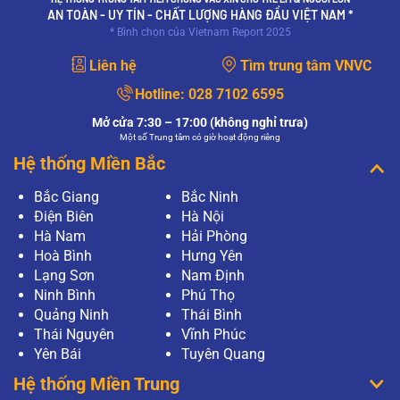
AN TOÀN - UY TÍN - CHẤT LƯỢNG HÀNG ĐẦU VIỆT NAM *
* Bình chọn của Vietnam Report 2025
Liên hệ
Tìm trung tâm VNVC
Hotline:
028 7102 6595
Mở cửa 7:30 – 17:00 (không nghỉ trưa)
Một số Trung tâm có giờ hoạt động riêng
Hệ thống Miền Bắc
Bắc Giang
Bắc Ninh
Điện Biên
Hà Nội
Hà Nam
Hải Phòng
Hoà Bình
Hưng Yên
Lạng Sơn
Nam Định
Ninh Bình
Phú Thọ
Quảng Ninh
Thái Bình
Thái Nguyên
Vĩnh Phúc
Yên Bái
Tuyên Quang
Hệ thống Miền Trung