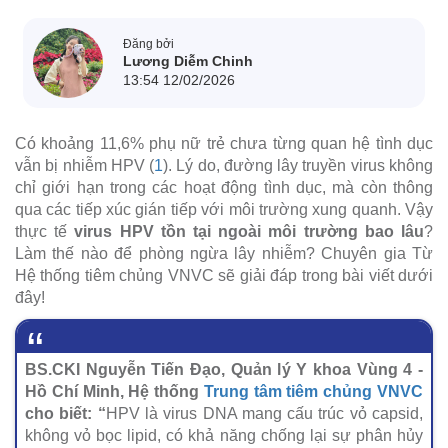
Đăng bởi
Lương Diễm Chinh
13:54 12/02/2026
Có khoảng 11,6% phụ nữ trẻ chưa từng quan hệ tình dục
vẫn bị nhiễm HPV (
1
). Lý do, đường lây truyền virus không
chỉ giới hạn trong các hoạt động tình dục, mà còn thông
qua các tiếp xúc gián tiếp với môi trường xung quanh. Vậy
thực tế
virus HPV tồn tại ngoài môi trường bao lâu
?
Làm thế nào để phòng ngừa lây nhiễm? Chuyên gia Từ
Hệ thống tiêm chủng VNVC sẽ giải đáp trong bài viết dưới
đây!
BS.CKI Nguyễn Tiến Đạo, Quản lý Y khoa Vùng 4 -
Hồ Chí Minh, Hệ thống
Trung tâm tiêm chủng VNVC
cho biết: “
HPV là virus DNA mang cấu trúc vỏ capsid,
không vỏ bọc lipid, có khả năng chống lại sự phân hủy