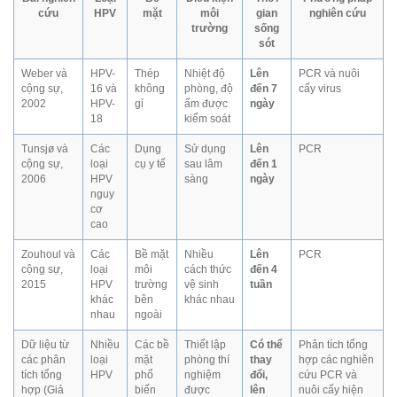
cứu
HPV
mặt
môi
gian
nghiên cứu
trường
sống
sót
Weber và
HPV-
Thép
Nhiệt độ
Lên
PCR và nuôi
cộng sự,
16 và
không
phòng, độ
đến 7
cấy virus
2002
HPV-
gỉ
ẩm được
ngày
18
kiểm soát
Tunsjø và
Các
Dụng
Sử dụng
Lên
PCR
cộng sự,
loại
cụ y tế
sau lâm
đến 1
2006
HPV
sàng
ngày
nguy
cơ
cao
Zouhoul và
Các
Bề mặt
Nhiều
Lên
PCR
cộng sự,
loại
môi
cách thức
đến 4
2015
HPV
trường
vệ sinh
tuần
khác
bên
khác nhau
nhau
ngoài
Dữ liệu từ
Nhiều
Các bề
Thiết lập
Có thể
Phân tích tổng
các phân
loại
mặt
phòng thí
thay
hợp các nghiên
tích tổng
HPV
phổ
nghiệm
đổi,
cứu PCR và
hợp (Giả
biến
được
lên
nuôi cấy hiện