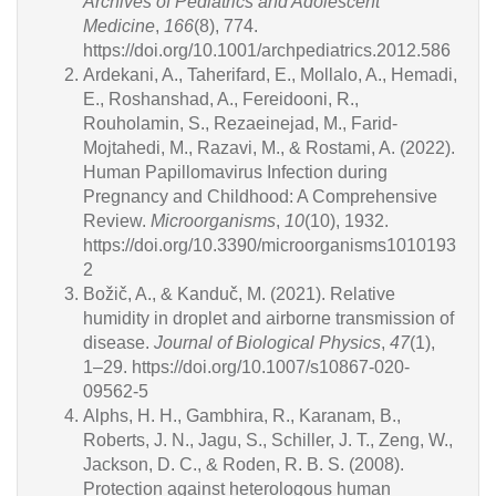
Archives of Pediatrics and Adolescent
Medicine
,
166
(8), 774.
https://doi.org/10.1001/archpediatrics.2012.586
Ardekani, A., Taherifard, E., Mollalo, A., Hemadi,
E., Roshanshad, A., Fereidooni, R.,
Rouholamin, S., Rezaeinejad, M., Farid-
Mojtahedi, M., Razavi, M., & Rostami, A. (2022).
Human Papillomavirus Infection during
Pregnancy and Childhood: A Comprehensive
Review.
Microorganisms
,
10
(10), 1932.
https://doi.org/10.3390/microorganisms1010193
2
Božič, A., & Kanduč, M. (2021). Relative
humidity in droplet and airborne transmission of
disease.
Journal of Biological Physics
,
47
(1),
1–29.
https://doi.org/10.1007/s10867-020-
09562-5
Alphs, H. H., Gambhira, R., Karanam, B.,
Roberts, J. N., Jagu, S., Schiller, J. T., Zeng, W.,
Jackson, D. C., & Roden, R. B. S. (2008).
Protection against heterologous human