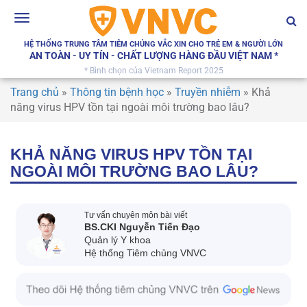
Toggle
navigation
HỆ THỐNG TRUNG TÂM TIÊM CHỦNG VẮC XIN CHO TRẺ EM & NGƯỜI LỚN
AN TOÀN - UY TÍN - CHẤT LƯỢNG HÀNG ĐẦU VIỆT NAM *
* Bình chọn của Vietnam Report 2025
Trang chủ
»
Thông tin bệnh học
»
Truyền nhiễm
»
Khả
năng virus HPV tồn tại ngoài môi trường bao lâu?
KHẢ NĂNG VIRUS HPV TỒN TẠI
NGOÀI MÔI TRƯỜNG BAO LÂU?
Tư vấn chuyên môn bài viết
BS.CKI Nguyễn Tiến Đạo
Quản lý Y khoa
Hệ thống Tiêm chủng VNVC