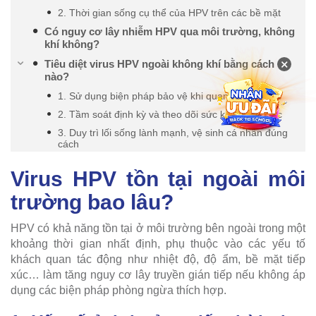
2. Thời gian sống cụ thể của HPV trên các bề mặt
Có nguy cơ lây nhiễm HPV qua môi trường, không
khí không?
×
Tiêu diệt virus HPV ngoài không khí bằng cách
nào?
1. Sử dụng biện pháp bảo vệ khi quan hệ tình dục
2. Tầm soát định kỳ và theo dõi sức khỏe sinh dục
3. Duy trì lối sống lành mạnh, vệ sinh cá nhân đúng
cách
Virus HPV tồn tại ngoài môi
trường bao lâu?
HPV có khả năng tồn tại ở môi trường bên ngoài trong một
khoảng thời gian nhất định, phụ thuộc vào các yếu tố
khách quan tác động như nhiệt độ, độ ẩm, bề mặt tiếp
xúc… làm tăng nguy cơ lây truyền gián tiếp nếu không áp
dụng các biện pháp phòng ngừa thích hợp.