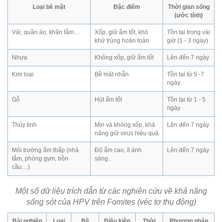
Loại bề mặt
Đặc điểm
Thời gian sống
(ước tính)
Vải, quần áo, khăn tắm…
Xốp, giữ ẩm tốt, khó
Tồn tại trong vài
khử trùng hoàn toàn
giờ (1 - 3 ngày)
Nhựa
Không xốp, giữ ẩm tốt
Lên đến 7 ngày
Kim loại
Bề mặt nhẵn
Tồn tại từ 5 -7
ngày
Gỗ
Hút ẩm tốt
Tồn tại từ 1 - 5
ngày
Thủy tinh
Mịn và không xốp, khả
Lên đến 7 ngày
năng giữ virus hiệu quả
Môi trường ẩm thấp (nhà
Độ ẩm cao, ít ánh
Lên đến 7 ngày
tắm, phòng gym, bồn
sáng..
cầu…)
Một số dữ liệu trích dẫn từ các nghiên cứu về khả năng
sống sót của HPV trên Fomites (véc tơ thụ động)
Bài nghiên
Loại
Bề
Điều kiện
Thời
Phương pháp