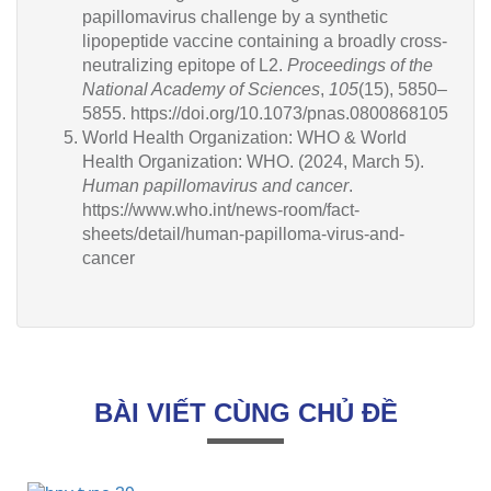
papillomavirus challenge by a synthetic
lipopeptide vaccine containing a broadly cross-
neutralizing epitope of L2.
Proceedings of the
National Academy of Sciences
,
105
(15), 5850–
5855.
https://doi.org/10.1073/pnas.0800868105
World Health Organization: WHO & World
Health Organization: WHO. (2024, March 5).
Human papillomavirus and cancer
.
https://www.who.int/news-room/fact-
sheets/detail/human-papilloma-virus-and-
cancer
BÀI VIẾT CÙNG CHỦ ĐỀ