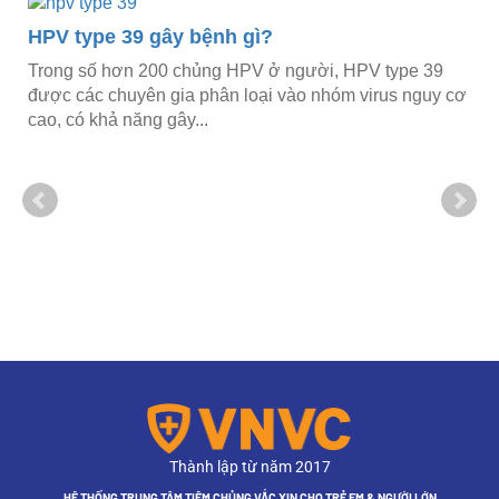
HPV type 39 gây bệnh gì?
Trong số hơn 200 chủng HPV ở người, HPV type 39
được các chuyên gia phân loại vào nhóm virus nguy cơ
cao, có khả năng gây...
?
n
c
Thành lập từ năm 2017
HỆ THỐNG TRUNG TÂM TIÊM CHỦNG VẮC XIN CHO TRẺ EM & NGƯỜI LỚN