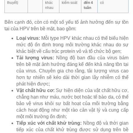
thuyết)
khác
kiểm soát
đến 4
có
nhau
tuần
Bên cạnh đó, còn có một số yếu tố ảnh hưởng đến sự tồn
tại của HPV trên bề mặt, bao gồm:
Loại virus:
Mỗi type HPV khác nhau có thể biểu hiện
mức độ ổn định trong môi trường khác nhau do sự
khác biệt về cấu trúc protein vỏ và tổ chức bộ gen;
Tải lượng virus:
Nồng độ ban đầu của virus bám
trên bề mặt ảnh hưởng đáng kể đến khả năng tồn tại
của virus. Chuyên gia cho rằng, tải lượng virus cao
hơn tự nhiên sẽ kéo dài thời gian lây nhiễm có thể
phát hiện được;
Vật chất hữu cơ:
Sự hiện diện của vật chất hữu cơ,
chẳng hạn như máu, nước bọt hoặc tế bào da, có thể
bảo vệ virus khỏi sự bất hoạt của môi trường bằng
cách hoạt động như một rào cản vật lý và cung cấp
một môi trường ổn định;
Tiếp xúc với chất khử trùng:
Nồng độ và thời gian
tiếp xúc của chất khử trùng được sử dụng trên bề