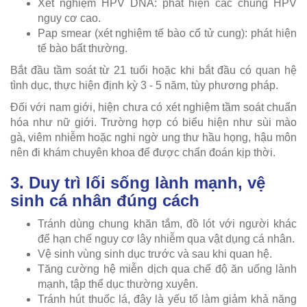
Xét nghiệm HPV DNA: phát hiện các chủng HPV
nguy cơ cao.
Pap smear (xét nghiệm tế bào cổ tử cung): phát hiện
tế bào bất thường.
Bắt đầu tầm soát từ 21 tuổi hoặc khi bắt đầu có quan hệ
tình dục, thực hiện định kỳ 3 - 5 năm, tùy phương pháp.
Đối với nam giới, hiện chưa có xét nghiệm tầm soát chuẩn
hóa như nữ giới. Trường hợp có biểu hiện như sùi mào
gà, viêm nhiễm hoặc nghi ngờ ung thư hầu họng, hậu môn
nên đi khám chuyên khoa để được chẩn đoán kịp thời.
3. Duy trì lối sống lành mạnh, vệ
sinh cá nhân đúng cách
Tránh dùng chung khăn tắm, đồ lót với người khác
để hạn chế nguy cơ lây nhiễm qua vật dụng cá nhân.
Vệ sinh vùng sinh dục trước và sau khi quan hệ.
Tăng cường hệ miễn dịch qua chế độ ăn uống lành
mạnh, tập thể dục thường xuyên.
Tránh hút thuốc lá, đây là yếu tố làm giảm khả năng