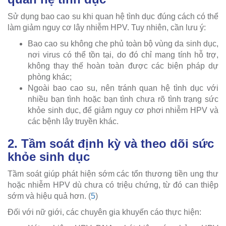
Sử dụng bao cao su khi quan hệ tình dục đúng cách có thể
làm giảm nguy cơ lây nhiễm HPV. Tuy nhiên, cần lưu ý:
Bao cao su không che phủ toàn bộ vùng da sinh dục,
nơi virus có thể tồn tại, do đó chỉ mang tính hỗ trợ,
không thay thế hoàn toàn được các biện pháp dự
phòng khác;
Ngoài bao cao su, nên tránh quan hệ tình dục với
nhiều bạn tình hoặc bạn tình chưa rõ tình trạng sức
khỏe sinh dục, để giảm nguy cơ phơi nhiễm HPV và
các bệnh lây truyền khác.
2. Tầm soát định kỳ và theo dõi sức
khỏe sinh dục
Tầm soát giúp phát hiện sớm các tổn thương tiền ung thư
hoặc nhiễm HPV dù chưa có triệu chứng, từ đó can thiệp
sớm và hiệu quả hơn. (
5
)
Đối với nữ giới, các chuyên gia khuyến cáo thực hiện: