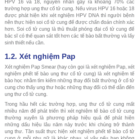
HPV 16 và 18, nguyên nhân gây ra khoảng 70% các
trường hợp ung thư cổ tử cung. Nếu virus HPV 16 hoặc 18
được phát hiện khi xét nghiệm HPV DNA thì người bệnh
nên thực hiện soi cổ tử cung để được chẩn đoán chính xác
hơn. Soi cổ tử cung là thủ thuật phóng đại cổ tử cung để
bác sĩ có thể quan sát tốt hơn các tế bào bất thường và lấy
sinh thiết nếu cần.
1.2. Xét nghiệm Pap
Xét nghiệm Pap Smear (hay còn gọi là xét nghiệm Pap, xét
nghiệm phết tế bào ung thư cổ tử cung) là xét nghiệm tế
bào học nhằm tìm kiếm những thay đổi bất thường ở cổ tử
cung cho thấy ung thư hoặc những thay đổi có thể dẫn đến
ung thư cổ tử cung.
Trong hầu hết các trường hợp, ung thư cổ tử cung mất
nhiều năm để phát triển thì xét nghiệm tế bào cổ tử cung
thường xuyên là phương pháp hiệu quả để phát hiện
những dấu hiệu lâu năm này trước khi chúng trở thành
ung thư. Tần suất thực hiện xét nghiệm phết tế bào cổ tử
cung ở mỗi phụ nữ là khác nhau, vì vậy nếu bạn không