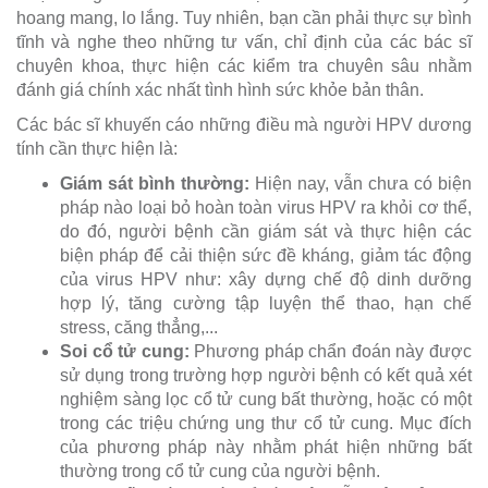
hoang mang, lo lắng. Tuy nhiên, bạn cần phải thực sự bình
tĩnh và nghe theo những tư vấn, chỉ định của các bác sĩ
chuyên khoa, thực hiện các kiểm tra chuyên sâu nhằm
đánh giá chính xác nhất tình hình sức khỏe bản thân.
Các bác sĩ khuyến cáo những điều mà người HPV dương
tính cần thực hiện là:
Giám sát bình thường:
Hiện nay, vẫn chưa có biện
pháp nào loại bỏ hoàn toàn virus HPV ra khỏi cơ thể,
do đó, người bệnh cần giám sát và thực hiện các
biện pháp để cải thiện sức đề kháng, giảm tác động
của virus HPV như: xây dựng chế độ dinh dưỡng
hợp lý, tăng cường tập luyện thể thao, hạn chế
stress, căng thẳng,...
Soi cổ tử cung:
Phương pháp chẩn đoán này được
sử dụng trong trường hợp người bệnh có kết quả xét
nghiệm sàng lọc cổ tử cung bất thường, hoặc có một
trong các triệu chứng ung thư cổ tử cung. Mục đích
của phương pháp này nhằm phát hiện những bất
thường trong cổ tử cung của người bệnh.