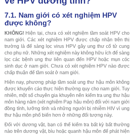
về HPV dương tính?
7.1. Nam giới có xét nghiệm HPV
được không?
KHÔNG!
Hiện tại, chưa có xét nghiệm tầm soát HPV cho
nam giới. Các xét nghiệm HPV được chấp nhận trên thị
trường là để sàng lọc virus HPV gây ung thư cổ tử cung
cho phụ nữ. Những xét nghiệm này không hữu ích để sàng
lọc các bệnh ung thư liên quan đến HPV hoặc mụn cóc
sinh dục ở nam giới. Chưa có xét nghiệm HPV nào được
chấp thuận để tầm soát ở nam giới.
Hiện nay, phương pháp tầm soát ung thư hậu môn không
được khuyến cáo thực hiện thường quy cho nam giới. Tuy
nhiên, một số chuyên gia khuyên nên kiểm tra ung thư hậu
môn hàng năm (xét nghiệm Pap hậu môn) đối với nam giới
đồng tính, lưỡng tính và những người bị nhiễm HIV vì ung
thư hậu môn phổ biến hơn ở những đối tượng này.
Đối với dương vật, bạn có thể kiểm tra bất kỳ bất thường
nào trên dương vật, bìu hoặc quanh hậu môn để phát hiện