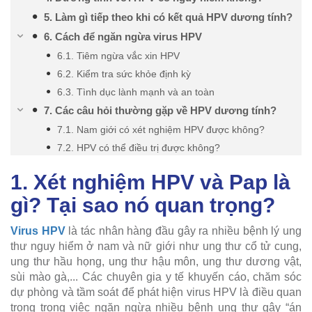
5. Làm gì tiếp theo khi có kết quả HPV dương tính?
6. Cách để ngăn ngừa virus HPV
6.1. Tiêm ngừa vắc xin HPV
6.2. Kiểm tra sức khỏe định kỳ
6.3. Tình dục lành mạnh và an toàn
7. Các câu hỏi thường gặp về HPV dương tính?
7.1. Nam giới có xét nghiệm HPV được không?
7.2. HPV có thể điều trị được không?
1. Xét nghiệm HPV và Pap là
gì? Tại sao nó quan trọng?
Virus HPV
là tác nhân hàng đầu gây ra nhiều bệnh lý ung
thư nguy hiểm ở nam và nữ giới như ung thư cổ tử cung,
ung thư hầu họng, ung thư hậu môn, ung thư dương vật,
sùi mào gà,... Các chuyên gia y tế khuyến cáo, chăm sóc
dự phòng và tầm soát để phát hiện virus HPV là điều quan
trọng trong việc ngăn ngừa nhiều bệnh ung thư gây “án