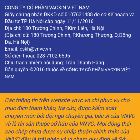
CÔNG TY CỔ PHẦN VACXIN VIỆT NAM
Giấy chứng nhận ĐKKD số 0107631488 do sở Kế hoạch và
Đầu tư TP. Hà Nội cấp ngày 11/11/2016
Địa chỉ: 180 Trường Chinh, P.Kim Liên, Hà Nội
(Địa chỉ cũ: 180 Trường Chinh, P.Khương Thượng, Q.Đống
Đa, Hà Nội)
Email:
cskh@vnvc.vn
Số điện thoại: 028 7102 6595
Chịu trách nhiệm nội dung: Trần Thanh Hằng
Bản quyền ©2016 thuộc về
CÔNG TY CỔ PHẦN VACXIN VIỆT
NAM
Các thông tin trên website vnvc.vn chỉ phục vụ cho
mục đích tham khảo, tra cứu, được kiểm soát
chuyên môn bởi đội ngũ chuyên gia, bác sĩ của VNVC
và là tài sản thuộc sở hữu của VNVC. Mọi động thái
sao chép chưa được sự chấp thuận chính thức của
VNVC đều là trái phép và vi phạm quy định về Sở