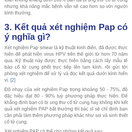
nhưng khả năng mắc bệnh vẫn sẽ cao hơn so với người
bình thường.
3. Kết quả xét nghiệm Pap có
ý nghĩa gì?
Xét nghiệm Pap smear là kỹ thuật kinh điển, đã được thực
hiện để phát hiện virus HPV trên thế giới từ hơn 70 năm
qua. Kỹ thuật này được thực hiện bằng cách lấy mẫu tế
bào cổ tử cung phết trực tiếp lên lam kính, rồi gửi tới
phòng xét nghiệm để xử lý và đọc kết quả dưới kính hiển
vi. [
2
]
Độ nhạy của xét nghiệm Pap trong khoảng 50 - 75%, độ
đặc hiệu đạt 80 - 90% tuỳ phương pháp thực hiện. Để
khẳng định bạn có bị ung thư cổ tử cung hay không khi kết
quả xét nghiệm PAP bất thường thì bác sĩ sẽ chỉ định bạn
cần phải làm thêm phương pháp khác như soi và sinh thiết
cổ tử cung.
Xét nghiệm PAP có thể cho những kết quả sau: