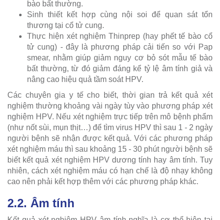
bào bất thường.
Sinh thiết kết hợp cùng nội soi để quan sát tổn
thương tại cổ tử cung.
Thực hiện xét nghiệm Thinprep (hay phết tế bào cổ
tử cung) - đây là phương pháp cải tiến so với Pap
smear, nhằm giúp giảm nguy cơ bỏ sót mẫu tế bào
bất thường, từ đó giảm đáng kể tỷ lệ âm tính giả và
nâng cao hiệu quả tầm soát HPV.
Các chuyên gia y tế cho biết, thời gian trả kết quả xét
nghiệm thường khoảng vài ngày tùy vào phương pháp xét
nghiệm HPV. Nếu xét nghiệm trực tiếp trên mô bệnh phẩm
(như nốt sùi, mụn thịt…) để tìm virus HPV thì sau 1 - 2 ngày
người bệnh sẽ nhận được kết quả. Với các phương pháp
xét nghiệm máu thì sau khoảng 15 - 30 phút người bệnh sẽ
biết kết quả xét nghiệm HPV dương tính hay âm tính. Tuy
nhiên, cách xét nghiệm máu có hạn chế là độ nhạy không
cao nên phải kết hợp thêm với các phương pháp khác.
2.2. Âm tính
Kết quả xét nghiệm HPV âm tính nghĩa là cơ thể hiện tại