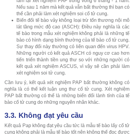
làm lại xét nghiệm PAP trong vòng 6 tháng - 1 năm.
Nếu sau 1 năm mà kết quả vẫn bất thường thì bạn có
thể cần phải làm xét nghiệm soi cổ tử cung.
Biến đổi tế bào vảy không loại trừ tổn thương nội mô
lát tầng mức độ cao (ASCH): Điều này nghĩa là các
tế bào trong mẫu xét nghiệm không phải là những tế
bào có hình dạng bình thường của tế bào cổ tử cung.
Sự thay đổi này thường có liên quan đến virus HPV.
Những người có kết quả ASCH có nguy cơ cao hơn
tiến triển thành tiền ung thư so với những người có
kết quả xét nghiệm ASCUS, vì vậy sẽ cần phải làm
xét nghiệm soi tử cung.
Cần lưu ý, kết quả xét nghiệm PAP bất thường không có
nghĩa là có thể kết luận ung thư cổ tử cung. Xét nghiệm
PAP bất thường có thể là những biến đổi lành tính của tế
bào cổ tử cung do những nguyên nhân khác.
3.3. Không đạt yêu cầu
Kết quả Pap không đạt yêu cầu tức là mẫu tế bào lấy cổ tử
cung không phải là mẫu tế bào tốt nên không thể đọc được