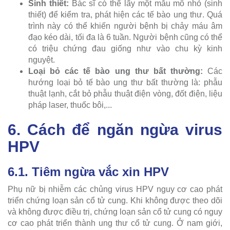
Sinh thiết:
Bác sĩ có thể lấy một mẫu mô nhỏ (sinh
thiết) để kiểm tra, phát hiện các tế bào ung thư. Quá
trình này có thể khiến người bệnh bị chảy máu âm
đạo kéo dài, tối đa là 6 tuần. Người bệnh cũng có thể
có triệu chứng đau giống như vào chu kỳ kinh
nguyệt.
Loại bỏ các tế bào ung thư bất thường:
Các
hướng loại bỏ tế bào ung thư bất thường là: phẫu
thuật lạnh, cắt bỏ phẫu thuật điện vòng, đốt điện, liệu
pháp laser, thuốc bôi,...
6. Cách để ngăn ngừa virus
HPV
6.1. Tiêm ngừa vắc xin HPV
Phụ nữ bị nhiễm các chủng virus HPV nguy cơ cao phát
triển chứng loạn sản cổ tử cung. Khi không được theo dõi
và không được điều trị, chứng loạn sản cổ tử cung có nguy
cơ cao phát triển thành ung thư cổ tử cung. Ở nam giới,