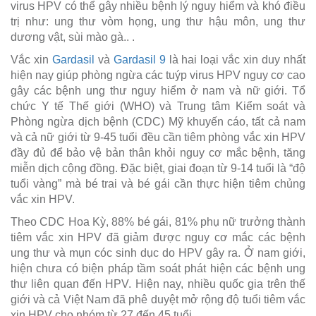
virus HPV có thể gây nhiều bệnh lý nguy hiểm và khó điều
trị như: ung thư vòm họng, ung thư hậu môn, ung thư
dương vật, sùi mào gà.. .
Vắc xin
Gardasil
và
Gardasil 9
là hai loại vắc xin duy nhất
hiện nay giúp phòng ngừa các tuýp virus HPV nguy cơ cao
gây các bệnh ung thư nguy hiểm ở nam và nữ giới. Tổ
chức Y tế Thế giới (WHO) và Trung tâm Kiểm soát và
Phòng ngừa dịch bệnh (CDC) Mỹ khuyến cáo, tất cả nam
và cả nữ giới từ 9-45 tuổi đều cần tiêm phòng vắc xin HPV
đầy đủ để bảo vệ bản thân khỏi nguy cơ mắc bệnh, tăng
miễn dịch cộng đồng. Đặc biệt, giai đoạn từ 9-14 tuổi là “độ
tuổi vàng” mà bé trai và bé gái cần thực hiện tiêm chủng
vắc xin HPV.
Theo CDC Hoa Kỳ, 88% bé gái, 81% phụ nữ trưởng thành
tiêm vắc xin HPV đã giảm được nguy cơ mắc các bệnh
ung thư và mụn cóc sinh dục do HPV gây ra. Ở nam giới,
hiện chưa có biện pháp tầm soát phát hiện các bệnh ung
thư liên quan đến HPV. Hiện nay, nhiều quốc gia trên thế
giới và cả Việt Nam đã phê duyệt mở rộng độ tuổi tiêm vắc
xin HPV cho nhóm từ 27 đến 45 tuổi.