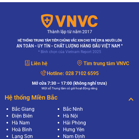
Thành lập từ năm 2017
HỆ THỐNG TRUNG TÂM TIÊM CHỦNG VẮC XIN CHO TRẺ EM & NGƯỜI LỚN
AN TOÀN - UY TÍN - CHẤT LƯỢNG HÀNG ĐẦU VIỆT NAM *
* Bình chọn của Vietnam Report 2025
Liên hệ
Tìm trung tâm VNVC
Hotline:
028 7102 6595
Mở cửa 7:30 – 17:00 (không nghỉ trưa)
Một số Trung tâm có giờ hoạt động riêng
Hệ thống Miền Bắc
Bắc Giang
Bắc Ninh
Điện Biên
Hà Nội
Hà Nam
Hải Phòng
Hoà Bình
Hưng Yên
Lạng Sơn
Nam Định