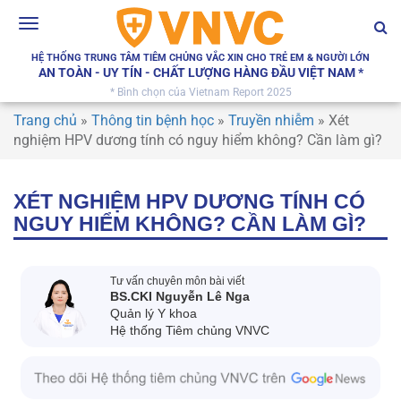
Toggle
navigation
HỆ THỐNG TRUNG TÂM TIÊM CHỦNG VẮC XIN CHO TRẺ EM & NGƯỜI LỚN
AN TOÀN - UY TÍN - CHẤT LƯỢNG HÀNG ĐẦU VIỆT NAM *
* Bình chọn của Vietnam Report 2025
Trang chủ
»
Thông tin bệnh học
»
Truyền nhiễm
»
Xét
nghiệm HPV dương tính có nguy hiểm không? Cần làm gì?
XÉT NGHIỆM HPV DƯƠNG TÍNH CÓ
NGUY HIỂM KHÔNG? CẦN LÀM GÌ?
Tư vấn chuyên môn bài viết
BS.CKI Nguyễn Lê Nga
Quản lý Y khoa
Hệ thống Tiêm chủng VNVC