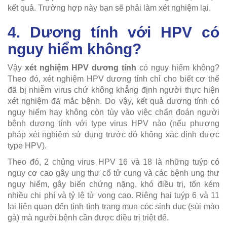
kết quả. Trường hợp này bạn sẽ phải làm xét nghiệm lại.
4. Dương tính với HPV có
nguy hiểm không?
Vậy
xét nghiệm HPV dương tính
có nguy hiểm không?
Theo đó, xét nghiệm HPV dương tính chỉ cho biết cơ thể
đã bị nhiễm virus chứ không khẳng định người thực hiện
xét nghiệm đã mắc bệnh. Do vậy, kết quả dương tính có
nguy hiểm hay không còn tùy vào việc chẩn đoán người
bệnh dương tính với type virus HPV nào (nếu phương
pháp xét nghiệm sử dụng trước đó không xác định được
type HPV).
Theo đó, 2 chủng virus HPV 16 và 18 là những tuýp có
nguy cơ cao gây ung thư cổ tử cung và các bệnh ung thư
nguy hiểm, gây biến chứng nặng, khó điều trị, tốn kém
nhiều chi phí và tỷ lệ tử vong cao. Riêng hai tuýp 6 và 11
lại liên quan đến tình tình trạng mụn cóc sinh dục (sùi mào
gà) mà người bệnh cần được điều trị triệt để.