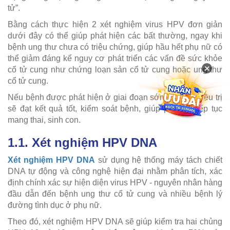
tử”.
Bằng cách thực hiện 2 xét nghiệm virus HPV đơn giản
dưới đây có thể giúp phát hiện các bất thường, ngay khi
bệnh ung thư chưa có triệu chứng, giúp hầu hết phụ nữ có
thể giảm đáng kể nguy cơ phát triển các vấn đề sức khỏe
×
cổ tử cung như chứng loạn sản cổ tử cung hoặc ung thư
cổ tử cung.
Nếu bệnh được phát hiện ở giai đoạn sớm thì việc điều trị
sẽ đạt kết quả tốt, kiểm soát bệnh, giúp phụ nữ tiếp tục
mang thai, sinh con.
1.1. Xét nghiệm HPV DNA
Xét nghiệm HPV DNA
sử dụng hệ thống máy tách chiết
DNA tự động và công nghệ hiện đại nhằm phân tích, xác
định chính xác sự hiện diện virus HPV - nguyên nhân hàng
đầu dẫn đến bệnh ung thư cổ tử cung và nhiều bệnh lý
đường tình dục ở phụ nữ.
Theo đó, xét nghiệm HPV DNA sẽ giúp kiểm tra hai chủng