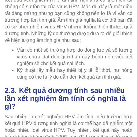
không có sự tồn tại của virus HPV. Mặc dù đây là một điều
rất đáng mừng nhưng bạn cũng không nên lơ là vì vẫn có
trường hợp âm tính giả. Âm tính giả nghĩa là cơ thể bạn đã
có sự phơi nhiễm virus HPV nhưng không hiển thị kết quả
dương tính. Những lý do thường được đưa ra để giải thích
về hiện tượng âm tính giả như sau:
Vẫn có một số trường hợp do động lực và số lượng
virus chưa đạt đến giới hạn gây bệnh nên việc xét
nghiệm sẽ cho kết quả sai lệch.
Kỹ thuật lấy mẫu hay thiết bị y tế lỗi thời, hư hỏng
cũng có thể là lý do dẫn đến kết quả âm tính giả.
2.3. Kết quả dương tính sau nhiều
lần xét nghiệm âm tính có nghĩa là
gì?
Sau nhiều lần xét nghiệm HPV âm tính, nếu trường hợp
kết quả HPV dương tính nghĩa là cơ thể bạn đã nhiễm một
hoặc nhiều loại virus HPV. Tuy nhiên, kết quả này hoàn
toàn không khẳng định 100% bạn đã bị ung thư cổ tử cung