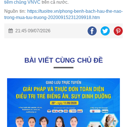
tiêm chủng VNVC
trên cả nước.
Nguồn tin:
https://tuoitre.vn/phong-benh-bach-hau-the-nao-
trong-mua-tuu-truong-20200915231209918.htm
21:45 09/07/2026
BÀI VIẾT CÙNG CHỦ ĐỀ