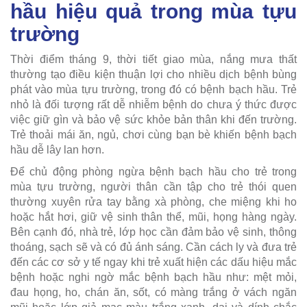
hầu hiệu quả trong mùa tựu
trường
Thời điểm tháng 9, thời tiết giao mùa, nắng mưa thất
thường tạo điều kiện thuận lợi cho nhiều dịch bệnh bùng
phát vào mùa tựu trường, trong đó có bệnh bạch hầu. Trẻ
nhỏ là đối tượng rất dễ nhiễm bệnh do chưa ý thức được
việc giữ gìn và bảo vệ sức khỏe bản thân khi đến trường.
Trẻ thoải mái ăn, ngủ, chơi cùng bạn bè khiến bệnh bạch
hầu dễ lây lan hơn.
Để chủ động phòng ngừa bệnh bạch hầu cho trẻ trong
mùa tựu trường, người thân cần tập cho trẻ thói quen
thường xuyên rửa tay bằng xà phòng, che miệng khi ho
hoặc hắt hơi, giữ vệ sinh thân thể, mũi, họng hàng ngày.
Bên cạnh đó, nhà trẻ, lớp học cần đảm bảo vệ sinh, thông
thoáng, sạch sẽ và có đủ ánh sáng. Cần cách ly và đưa trẻ
đến các cơ sở y tế ngay khi trẻ xuất hiện các dấu hiệu mắc
bệnh hoặc nghi ngờ mắc bệnh bạch hầu như: mệt mỏi,
đau họng, ho, chán ăn, sốt, có màng trắng ở vách ngăn