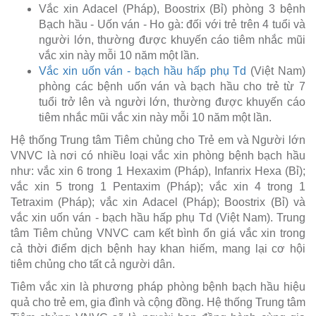
Vắc xin Adacel (Pháp), Boostrix (Bỉ) phòng 3 bệnh
Bạch hầu - Uốn ván - Ho gà: đối với trẻ trên 4 tuổi và
người lớn, thường được khuyến cáo tiêm nhắc mũi
vắc xin này mỗi 10 năm một lần.
Vắc xin uốn ván - bạch hầu hấp phụ Td
(Việt Nam)
phòng các bệnh uốn ván và bạch hầu cho trẻ từ 7
tuổi trở lên và người lớn, thường được khuyến cáo
tiêm nhắc mũi vắc xin này mỗi 10 năm một lần.
Hệ thống Trung tâm Tiêm chủng cho Trẻ em và Người lớn
VNVC là nơi có nhiều loại vắc xin phòng bệnh bạch hầu
như: vắc xin 6 trong 1 Hexaxim (Pháp), Infanrix Hexa (Bỉ);
vắc xin 5 trong 1 Pentaxim (Pháp); vắc xin 4 trong 1
Tetraxim (Pháp); vắc xin Adacel (Pháp); Boostrix (Bỉ) và
vắc xin uốn ván - bạch hầu hấp phụ Td (Việt Nam). Trung
tâm Tiêm chủng VNVC cam kết bình ổn giá vắc xin trong
cả thời điểm dịch bệnh hay khan hiếm, mang lại cơ hội
tiêm chủng cho tất cả người dân.
Tiêm vắc xin là phương pháp phòng bệnh bạch hầu hiệu
quả cho trẻ em, gia đình và cộng đồng. Hệ thống Trung tâm