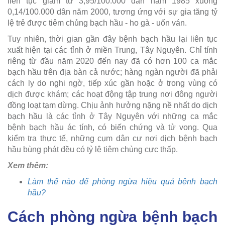
liên tục giảm từ 3,95/100.000 dân năm 1985 xuống
0,14/100.000 dân năm 2000, tương ứng với sự gia tăng tỷ
lệ trẻ được tiêm chủng bạch hầu - ho gà - uốn ván.
Tuy nhiên, thời gian gần đây bệnh bạch hầu lại liên tục
xuất hiện tại các tỉnh ở miền Trung, Tây Nguyên. Chỉ tính
riêng từ đầu năm 2020 đến nay đã có hơn 100 ca mắc
bạch hầu trên địa bàn cả nước; hàng ngàn người đã phải
cách ly do nghi ngờ, tiếp xúc gần hoặc ở trong vùng có
dịch được khám; các hoạt động tập trung nơi đông người
đồng loạt tạm dừng. Chịu ảnh hưởng nặng nề nhất do dịch
bạch hầu là các tỉnh ở Tây Nguyên với những ca mắc
bệnh bạch hầu ác tính, có biến chứng và tử vong. Qua
kiểm tra thực tế, những cụm dân cư nơi dịch bệnh bạch
hầu bùng phát đều có tỷ lệ tiêm chủng cực thấp.
Xem thêm:
Làm thế nào để phòng ngừa hiệu quả bệnh bạch
hầu?
Cách phòng ngừa bệnh bạch