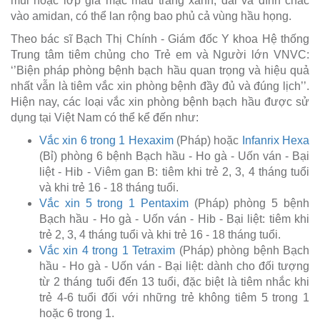
mũi hoặc lớp giả mạc màu trắng xanh, dai và dính chắc
vào amidan, có thể lan rộng bao phủ cả vùng hầu họng.
Theo bác sĩ Bạch Thị Chính - Giám đốc Y khoa Hệ thống
Trung tâm tiêm chủng cho Trẻ em và Người lớn VNVC:
‘’Biện pháp phòng bệnh bạch hầu quan trọng và hiệu quả
nhất vẫn là tiêm vắc xin phòng bệnh đầy đủ và đúng lịch’’.
Hiện nay, các loại vắc xin phòng bệnh bạch hầu được sử
dụng tại Việt Nam có thể kể đến như:
Vắc xin 6 trong 1 Hexaxim
(Pháp) hoặc
Infanrix Hexa
(Bỉ) phòng 6 bệnh Bạch hầu - Ho gà - Uốn ván - Bại
liệt - Hib - Viêm gan B: tiêm khi trẻ 2, 3, 4 tháng tuổi
và khi trẻ 16 - 18 tháng tuổi.
Vắc xin 5 trong 1 Pentaxim
(Pháp) phòng 5 bệnh
Bạch hầu - Ho gà - Uốn ván - Hib - Bại liệt: tiêm khi
trẻ 2, 3, 4 tháng tuổi và khi trẻ 16 - 18 tháng tuổi.
Vắc xin 4 trong 1 Tetraxim
(Pháp) phòng bệnh Bạch
hầu - Ho gà - Uốn ván - Bại liệt: dành cho đối tượng
từ 2 tháng tuổi đến 13 tuổi, đặc biệt là tiêm nhắc khi
trẻ 4-6 tuổi đối với những trẻ không tiêm 5 trong 1
hoặc 6 trong 1.