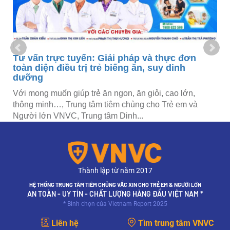
h
g
Tư vấn trực tuyến: Giải pháp và thực đơn
toàn diện điều trị trẻ biếng ăn, suy dinh
dưỡng
Với mong muốn giúp trẻ ăn ngon, ăn giỏi, cao lớn,
thông minh…, Trung tâm tiêm chủng cho Trẻ em và
Người lớn VNVC, Trung tâm Dinh...
Thành lập từ năm 2017
HỆ THỐNG TRUNG TÂM TIÊM CHỦNG VẮC XIN CHO TRẺ EM & NGƯỜI LỚN
AN TOÀN - UY TÍN - CHẤT LƯỢNG HÀNG ĐẦU VIỆT NAM *
* Bình chọn của Vietnam Report 2025
Liên hệ
Tìm trung tâm VNVC