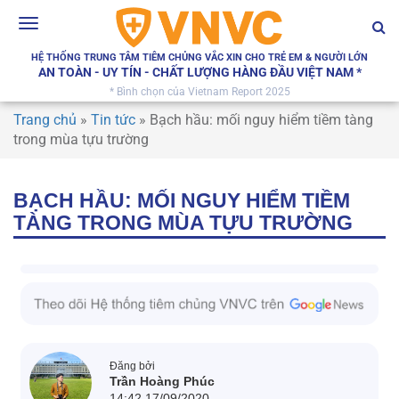
Toggle
navigation
HỆ THỐNG TRUNG TÂM TIÊM CHỦNG VẮC XIN CHO TRẺ EM & NGƯỜI LỚN
AN TOÀN - UY TÍN - CHẤT LƯỢNG HÀNG ĐẦU VIỆT NAM *
* Bình chọn của Vietnam Report 2025
Trang chủ
»
Tin tức
»
Bạch hầu: mối nguy hiểm tiềm tàng
trong mùa tựu trường
BẠCH HẦU: MỐI NGUY HIỂM TIỀM
TÀNG TRONG MÙA TỰU TRƯỜNG
Đăng bởi
Trần Hoàng Phúc
14:42 17/09/2020