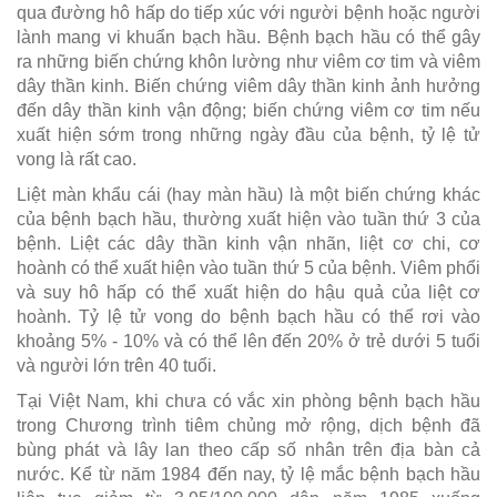
qua đường hô hấp do tiếp xúc với người bệnh hoặc người
lành mang vi khuẩn bạch hầu. Bệnh bạch hầu có thể gây
ra những biến chứng khôn lường như viêm cơ tim và viêm
dây thần kinh. Biến chứng viêm dây thần kinh ảnh hưởng
đến dây thần kinh vận động; biến chứng viêm cơ tim nếu
xuất hiện sớm trong những ngày đầu của bệnh, tỷ lệ tử
vong là rất cao.
Liệt màn khẩu cái (hay màn hầu) là một biến chứng khác
của bệnh bạch hầu, thường xuất hiện vào tuần thứ 3 của
bệnh. Liệt các dây thần kinh vận nhãn, liệt cơ chi, cơ
hoành có thể xuất hiện vào tuần thứ 5 của bệnh. Viêm phổi
và suy hô hấp có thể xuất hiện do hậu quả của liệt cơ
hoành. Tỷ lệ tử vong do bệnh bạch hầu có thể rơi vào
khoảng 5% - 10% và có thể lên đến 20% ở trẻ dưới 5 tuổi
và người lớn trên 40 tuổi.
Tại Việt Nam, khi chưa có vắc xin phòng bệnh bạch hầu
trong Chương trình tiêm chủng mở rộng, dịch bệnh đã
bùng phát và lây lan theo cấp số nhân trên địa bàn cả
nước. Kể từ năm 1984 đến nay, tỷ lệ mắc bệnh bạch hầu