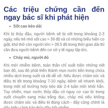
Các triệu chứng cần đến
ngay bác sĩ khi phát hiện
Sốt cao kéo dài
Khi bị thủy đậu, người bệnh sẽ bị sốt trong khoảng 2-3
ngày, nếu trẻ nhỏ sốt cao > 39 độ và có những biểu hiện co
giật, khó thở còn người lớn > 39.5 độ trong thời gian dài thì
cần đưa người bệnh đến cơ sở y tế ngay lập tức.
Chảy mủ, người đỏ
Khi mới nhiễm bệnh, toàn thân chỉ xuất hiện những nốt
ban đỏ, sau đó phát triển thành mụn nước bên trong chứa
nhiều dịch trong suốt và rất dễ vỡ. Nếu được chăm sóc và
điều trị tốt trong khoảng 7-10 ngày, bệnh sẽ nhanh khỏi,
trong một số trường hợp kéo dài 2-4 tuần mới khỏi hẳn.
Tuy nhiên, mụn nước thủy đậu có nguy cơ cao từ trong
suốt chuyển sang màu trắng đục, chảy mủ nếu không
được chăm sóc và điều trị đúng cách - đây cũng chính là
dấu hiệu cảnh báo thủy đậu bội nhiễm.