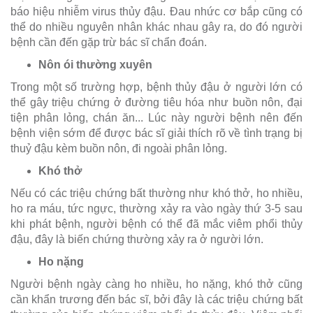
báo hiệu nhiễm virus thủy đậu. Đau nhức cơ bắp cũng có
thể do nhiều nguyên nhân khác nhau gây ra, do đó người
bệnh cần đến gặp trừ bác sĩ chẩn đoán.
Nôn ói thường xuyên
Trong một số trường hợp, bệnh thủy đậu ở người lớn có
thể gây triệu chứng ở đường tiêu hóa như buồn nôn, đại
tiện phân lỏng, chán ăn... Lúc này người bệnh nên đến
bệnh viện sớm để được bác sĩ giải thích rõ về tình trạng bị
thuỷ đậu kèm buồn nôn, đi ngoài phân lỏng.
Khó thở
Nếu có các triệu chứng bất thường như khó thở, ho nhiều,
ho ra máu, tức ngực, thường xảy ra vào ngày thứ 3-5 sau
khi phát bệnh, người bệnh có thể đã mắc viêm phổi thủy
đậu, đây là biến chứng thường xảy ra ở người lớn.
Ho nặng
Người bệnh ngày càng ho nhiều, ho nặng, khó thở cũng
cần khẩn trương đến bác sĩ, bởi đây là các triệu chứng bất