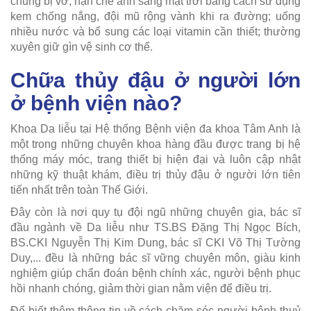
chúng bị vỡ; hạn chế ánh sáng mặt trời bằng cách sử dụng
kem chống nắng, đội mũ rộng vành khi ra đường; uống
nhiều nước và bổ sung các loại vitamin cần thiết; thường
xuyên giữ gìn vệ sinh cơ thể.
Chữa thủy đậu ở người lớn
ở bệnh viện nào?
Khoa Da liễu tại Hệ thống Bệnh viện đa khoa Tâm Anh là
một trong những chuyên khoa hàng đầu được trang bị hệ
thống máy móc, trang thiết bị hiện đại và luôn cập nhật
những kỹ thuật khám, điều trị thủy đậu ở người lớn tiên
tiến nhất trên toàn Thế Giới.
Đây còn là nơi quy tụ đội ngũ những chuyên gia, bác sĩ
đầu ngành về Da liễu như TS.BS Đặng Thị Ngọc Bích,
BS.CKI Nguyễn Thị Kim Dung, bác sĩ CKI Võ Thị Tường
Duy,... đều là những bác sĩ vững chuyên môn, giàu kinh
nghiệm giúp chẩn đoán bệnh chính xác, người bệnh phục
hồi nhanh chóng, giảm thời gian nằm viện để điều trị.
Để biết thêm thông tin về cách chăm sóc người bệnh thuỷ