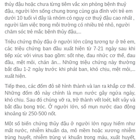
thủy đậu hoặc chưa từng tiêm vắc xin phòng bệnh thuỷ
đậu, người lớn sống chung trong cùng gia đình với trẻ em
dưới 10 tuổi vì đây là nhóm có nguy cơ thuỷ đậu cao nhất ,
người làm việc trong môi trường có nhiều trẻ nhỏ, người
chăm sóc trẻ mắc bệnh thủy đậu,...
Triệu chứng thủy đậu ở người lớn cũng tương tự ở trẻ em,
các triệu chứng ban đầu xuất hiện từ 7-21 ngày sau khi
tiếp xúc với virus bao gồm: sốt nhẹ, đau nhức cơ thể, đau
đầu, mệt mỏi, chán ăn... Những triệu chứng này thường
bắt đầu 1-2 ngày trước khi phát ban, khó chịu, mệt mỏi,...
xuất hiện.
Tiếp theo, các đốm đỏ sẽ hình thành và lan ra khắp cơ thể.
Những đốm đỏ này chính là mụn nước gây ngứa ngáy,
khó chịu. Sau đó chúng vỡ ra, trở thành vết loét, kết vảy và
bắt đầu bong tróc. Ở người lớn, số mụn nước dao động
khoảng từ 250-500 nốt.
Một số biến chứng thủy đậu ở người lớn nguy hiểm như
mất nước, nhiễm khuẩn da, mô mềm hoặc xương nhiễm
trùng huyết, nhiễm trùng vi khuẩn trong máu, xuất huyết,