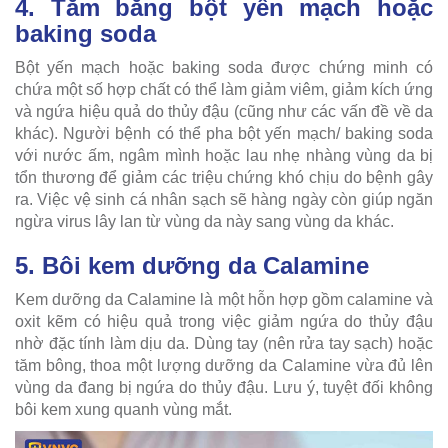
4. Tắm bằng bột yến mạch hoặc
baking soda
Bột yến mạch hoặc baking soda được chứng minh có
chứa một số hợp chất có thể làm giảm viêm, giảm kích ứng
và ngứa hiệu quả do thủy đậu (cũng như các vấn đề về da
khác). Người bệnh có thể pha bột yến mạch/ baking soda
với nước ấm, ngâm mình hoặc lau nhẹ nhàng vùng da bị
tổn thương để giảm các triệu chứng khó chịu do bệnh gây
ra. Việc vệ sinh cá nhân sạch sẽ hàng ngày còn giúp ngăn
ngừa virus lây lan từ vùng da này sang vùng da khác.
5. Bôi kem dưỡng da Calamine
Kem dưỡng da Calamine là một hỗn hợp gồm calamine và
oxit kẽm có hiệu quả trong việc giảm ngứa do thủy đậu
nhờ đặc tính làm dịu da. Dùng tay (nên rửa tay sạch) hoặc
tăm bông, thoa một lượng dưỡng da Calamine vừa đủ lên
vùng da đang bị ngứa do thủy đậu. Lưu ý, tuyệt đối không
bôi kem xung quanh vùng mắt.