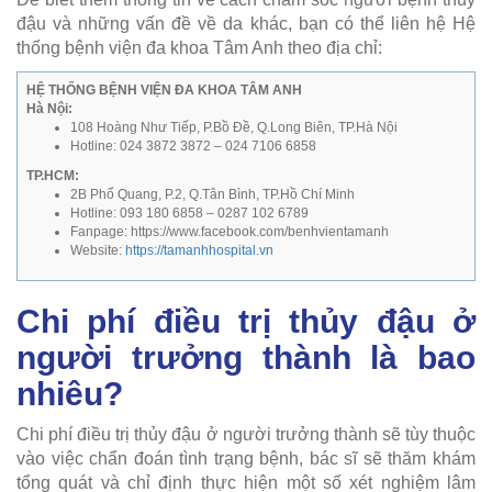
đậu và những vấn đề về da khác, bạn có thể liên hệ Hệ
thống bệnh viện đa khoa Tâm Anh theo địa chỉ:
HỆ THỐNG BỆNH VIỆN ĐA KHOA TÂM ANH
Hà Nội:
108 Hoàng Như Tiếp, P.Bồ Đề, Q.Long Biên, TP.Hà Nội
Hotline: 024 3872 3872 – 024 7106 6858
TP.HCM:
2B Phổ Quang, P.2, Q.Tân Bình, TP.Hồ Chí Minh
Hotline: 093 180 6858 – 0287 102 6789
Fanpage: https://www.facebook.com/benhvientamanh
Website:
https://tamanhhospital.vn
Chi phí điều trị thủy đậu ở
người trưởng thành là bao
nhiêu?
Chi phí điều trị thủy đậu ở người trưởng thành sẽ tùy thuộc
vào việc chẩn đoán tình trạng bệnh, bác sĩ sẽ thăm khám
tổng quát và chỉ định thực hiện một số xét nghiệm lâm