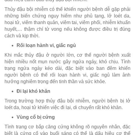
Thủy đậu bội nhiễm có thể khiến người bệnh dễ gặp phải
những biến chứng nguy hiểm như phủ tạng, lở loét da,
hoại tử, viêm thanh quản, viêm tai, viêm phổi, nhiễm khuẩn
huyết,… thậm chí tử vong nếu không được điều trị đúng
cách và kịp thời.
Rối loạn hành vi, giấc ngủ
Khi mắc thủy đậu ở người lớn, cơ thể người bệnh xuất
hiện nhiều nốt mụn nước gây ngứa ngáy, khó chịu. Tình
trạng ngứa ngáy kéo dài, đặc biệt vào ban đêm khiến
người bệnh có thể rối loạn hành vi, giấc ngủ làm ảnh
hưởng nghiêm trọng đến tinh thần và sức khỏe.
Đi lại khó khăn
Trong trường hợp thủy đậu bội nhiễm, người bệnh bị lở
loét da, hoại tử khiến việc đi lại, di chuyển rất khó khăn.
Vùng cổ bị cứng
Tình trạng cơ bắp căng cứng không rõ nguyên nhân, đặc
biệt là cứng cổ vào buổi sáng có thể là dấu hiệu cơ thể