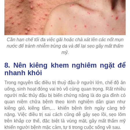
Cần hạn chế tối đa việc gãi hoặc chà xát lên các nốt mụn
nước để tránh nhiễm trùng da và để lại sẹo gây mất thẩm
mỹ.
8. Nên kiêng khem nghiêm ngặt để
nhanh khỏi
Trong nguyên tắc điều trị thuỷ đậu ở người lớn, chế độ ăn
uống, sinh hoạt đóng vai trò vô cùng quan trọng. Rất nhiều
người mắc thủy đậu bị biến chứng nặng là do gia đình có
quan niệm chữa bệnh theo kinh nghiệm dân gian như
kiêng gió, kiêng tắm,… khiến bệnh tình ngày càng trở
nặng. Việc điều trị sai cách cũng dễ gây sẹo lồi, sẹo lõm
trên khắp cơ thể, đặc biệt là vùng mặt, gây mất thẩm mỹ
khiến người bệnh mặc cảm, tự ti trong cuộc sống về sau.