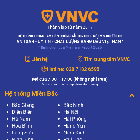
Thành lập từ năm 2017
HỆ THỐNG TRUNG TÂM TIÊM CHỦNG VẮC XIN CHO TRẺ EM & NGƯỜI LỚN
AN TOÀN - UY TÍN - CHẤT LƯỢNG HÀNG ĐẦU VIỆT NAM *
* Bình chọn của Vietnam Report 2025
Liên hệ
Tìm trung tâm VNVC
Hotline:
028 7102 6595
Mở cửa 7:30 – 17:00 (không nghỉ trưa)
Một số Trung tâm có giờ hoạt động riêng
Hệ thống Miền Bắc
Bắc Giang
Bắc Ninh
Điện Biên
Hà Nội
Hà Nam
Hải Phòng
Hoà Bình
Hưng Yên
Lạng Sơn
Nam Định
Ninh Bình
Phú Thọ