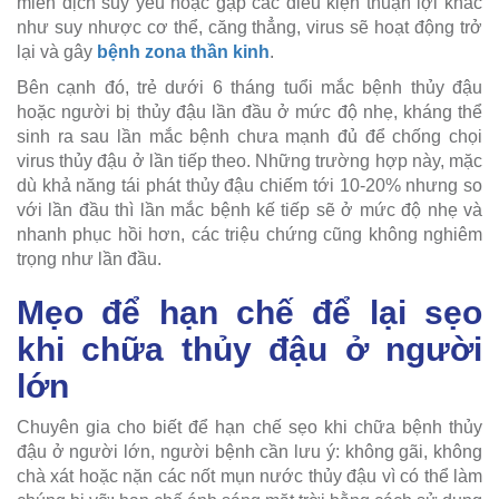
miễn dịch suy yếu hoặc gặp các điều kiện thuận lợi khác
như suy nhược cơ thể, căng thẳng, virus sẽ hoạt động trở
lại và gây
bệnh zona thần kinh
.
Bên cạnh đó, trẻ dưới 6 tháng tuổi mắc bệnh thủy đậu
hoặc người bị thủy đậu lần đầu ở mức độ nhẹ, kháng thể
sinh ra sau lần mắc bệnh chưa mạnh đủ để chống chọi
virus thủy đậu ở lần tiếp theo. Những trường hợp này, mặc
dù khả năng tái phát thủy đậu chiếm tới 10-20% nhưng so
với lần đầu thì lần mắc bệnh kế tiếp sẽ ở mức độ nhẹ và
nhanh phục hồi hơn, các triệu chứng cũng không nghiêm
trọng như lần đầu.
Mẹo để hạn chế để lại sẹo
khi chữa thủy đậu ở người
lớn
Chuyên gia cho biết để hạn chế sẹo khi chữa bệnh thủy
đậu ở người lớn, người bệnh cần lưu ý: không gãi, không
chà xát hoặc nặn các nốt mụn nước thủy đậu vì có thể làm