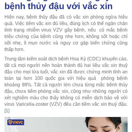
bệnh thủy đậu với vắc xin
Hiện nay, bệnh thủy đậu đã có vắc xin phòng ngừa hiệu
quả. Việc tiêm vắc xin đủ liều, đúng lịch có thể ngăn chặn
tình trạng nhiễm virus VZV gây bệnh, nếu có mắc bệnh
triệu chứng của bệnh cũng nhẹ hơn, không sốt hoặc chỉ
sốt nhẹ, ít mụn nước và nguy cơ gặp biến chứng cũng
thấp hơn.
Trung tâm kiểm soát dịch bệnh Hoa Kỳ (CDC) khuyến cáo,
tất cả mọi người nên hoàn thành đủ hai liều vắc xin thuỷ
đậu cho mọi lứa tuổi, vắc xin đã được chứng minh tính an
toàn tại hơn 100 quốc gia với hiệu quả phòng bệnh
khoảng 98%. Tất cả người lớn chưa từng mắc bệnh thủy
đậu, chưa tiêm phòng vắc xin, cũng như những người có
xét nghiệm máu cho thấy không có miễn dịch bảo vệ với
virus Varicella-zoster (VZV) đều cần tiêm vắc xin thuỷ đậu.
[
1
]