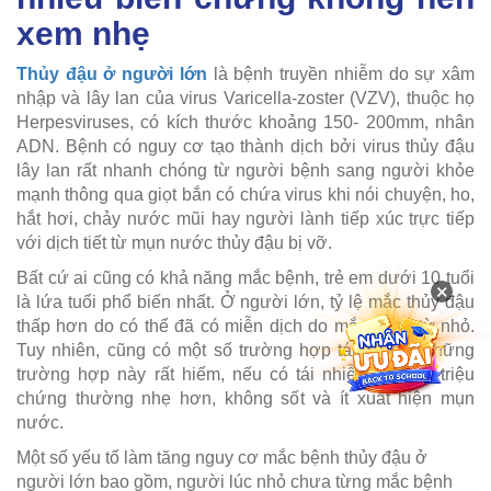
xem nhẹ
Thủy đậu ở người lớn
là bệnh truyền nhiễm do sự xâm
nhập và lây lan của virus Varicella-zoster (VZV), thuộc họ
Herpesviruses, có kích thước khoảng 150- 200mm, nhân
ADN. Bệnh có nguy cơ tạo thành dịch bởi virus thủy đậu
lây lan rất nhanh chóng từ người bệnh sang người khỏe
mạnh thông qua giọt bắn có chứa virus khi nói chuyện, ho,
hắt hơi, chảy nước mũi hay người lành tiếp xúc trực tiếp
với dịch tiết từ mụn nước thủy đậu bị vỡ.
Bất cứ ai cũng có khả năng mắc bệnh, trẻ em dưới 10 tuổi
×
là lứa tuổi phổ biến nhất. Ở người lớn, tỷ lệ mắc thủy đậu
thấp hơn do có thể đã có miễn dịch do mắc bệnh từ nhỏ.
Tuy nhiên, cũng có một số trường hợp tái nhiễm, những
trường hợp này rất hiếm, nếu có tái nhiễm thì các triệu
chứng thường nhẹ hơn, không sốt và ít xuất hiện mụn
nước.
Một số yếu tố làm tăng nguy cơ mắc bệnh thủy đậu ở
người lớn bao gồm, người lúc nhỏ chưa từng mắc bệnh