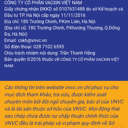
CÔNG TY CỔ PHẦN VACXIN VIỆT NAM
Giấy chứng nhận ĐKKD số 0107631488 do sở Kế hoạch và
Đầu tư TP. Hà Nội cấp ngày 11/11/2016
Địa chỉ: 180 Trường Chinh, P.Kim Liên, Hà Nội
(Địa chỉ cũ: 180 Trường Chinh, P.Khương Thượng, Q.Đống
Đa, Hà Nội)
Email:
cskh@vnvc.vn
Số điện thoại: 028 7102 6595
Chịu trách nhiệm nội dung: Trần Thanh Hằng
Bản quyền ©2016 thuộc về
CÔNG TY CỔ PHẦN VACXIN VIỆT
NAM
Các thông tin trên website vnvc.vn chỉ phục vụ cho
mục đích tham khảo, tra cứu, được kiểm soát
chuyên môn bởi đội ngũ chuyên gia, bác sĩ của VNVC
và là tài sản thuộc sở hữu của VNVC. Mọi động thái
sao chép chưa được sự chấp thuận chính thức của
VNVC đều là trái phép và vi phạm quy định về Sở