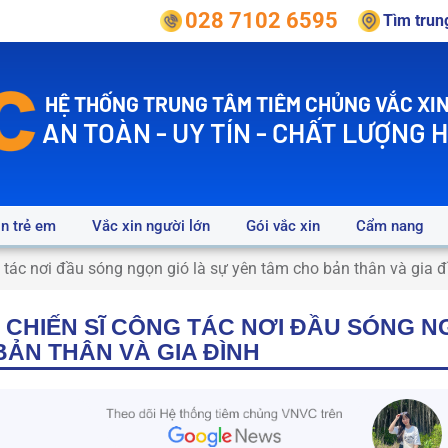
028 7102 6595
Tìm tru
HỆ THỐNG TRUNG TÂM TIÊM CHỦNG VẮC XIN
AN TOÀN - UY TÍN - CHẤT LƯỢNG 
in trẻ em
Vắc xin người lớn
Gói vắc xin
Cẩm nang
g tác nơi đầu sóng ngọn gió là sự yên tâm cho bản thân và gia đ
 CHIẾN SĨ CÔNG TÁC NƠI ĐẦU SÓNG N
BẢN THÂN VÀ GIA ĐÌNH