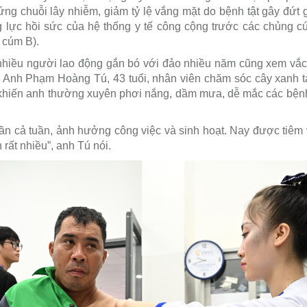
ứng chuỗi lây nhiễm, giảm tỷ lệ vắng mặt do bệnh tật gây đứt 
 lực hồi sức của hệ thống y tế công cộng trước các chủng cú
 cúm B).
 nhiều người lao động gắn bó với đảo nhiều năm cũng xem vắc 
. Anh Phạm Hoàng Tú, 43 tuổi, nhân viên chăm sóc cây xanh t
i khiến anh thường xuyên phơi nắng, dầm mưa, dễ mắc các bệnh h
gần cả tuần, ảnh hưởng công việc và sinh hoạt. Nay được tiêm 
 rất nhiều”, anh Tú nói.