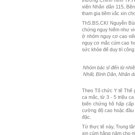
thương Chỉnh hình TP.
viện Nhân dân 115, Bện
tham gia tiêm vắc xin c
ThS.BS.CKI Nguyễn Bùi
chứng nguy hiểm như viê
ở nhóm nguy cơ cao nếu 
nguy cơ mắc cúm cao hơn
sức khỏe để duy trì công 
Nhóm bác sĩ đến từ nhi
Nhất, Bình Dân, Nhân dâ
Theo Tổ chức Y tế Thế g
ca mắc, từ 3 - 5 triệu 
biến chứng hô hấp cấp t
cường độ cao hoặc đầu m
đặc.
Từ thực tế này, Trung 
xin cúm hằng năm cho nh