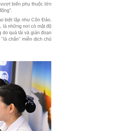
 vượt biển phụ thuộc lớn
động”.
đảo biệt lập như Côn Đảo.
), là những nơi có mật độ
g do quá tải và gián đoạn
 "lá chắn" miễn dịch chủ