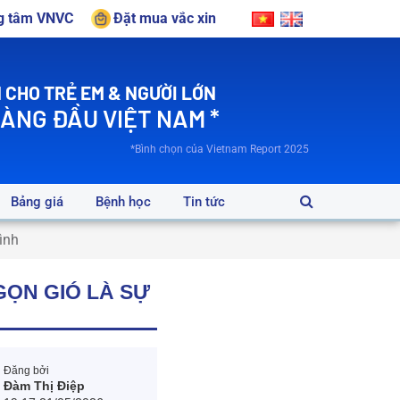
ng tâm VNVC
Đặt mua vắc xin
 CHO TRẺ EM & NGƯỜI LỚN
HÀNG ĐẦU VIỆT NAM *
*Bình chọn của Vietnam Report 2025
Bảng giá
Bệnh học
Tin tức
ình
GỌN GIÓ LÀ SỰ
Đăng bởi
Đàm Thị Điệp