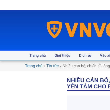
Trang chủ
Giới thiệu
Dịch vụ
Vắc x
Trang chủ
»
Tin tức
»
Nhiều cán bộ, chiến sĩ côn
NHIỀU CÁN BỘ,
YÊN TÂM CHO 