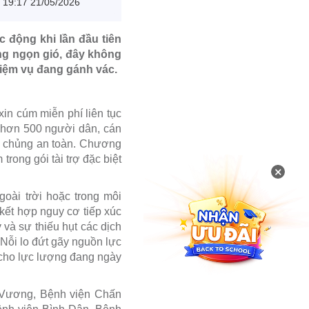
19:17 21/05/2026
c động khi lần đầu tiên
ng ngọn gió, đây không
hiệm vụ đang gánh vác.
xin cúm miễn phí liên tục
 hơn 500 người dân, cán
êm chủng an toàn. Chương
rong gói tài trợ đặc biệt
×
goài trời hoặc trong môi
 kết hợp nguy cơ tiếp xúc
 và sự thiếu hụt các dịch
 Nỗi lo đứt gãy nguồn lực
c cho lực lượng đang ngày
g Vương, Bệnh viện Chấn