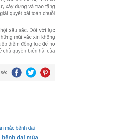
ư, xây dựng và trao tặng
iải quyết bài toán chuỗi
hội sâu sắc. Đối với lực
những mũi vắc xin không
tiếp thêm động lực để họ
ệ chủ quyền biên hải của
 sẻ:
 bệnh dại mùa