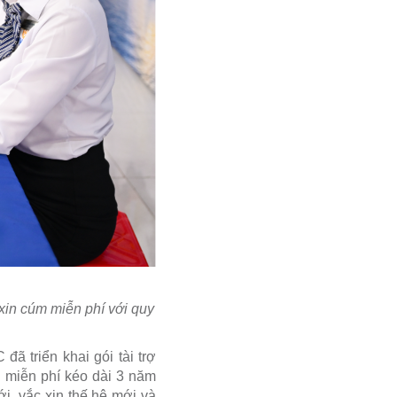
xin cúm miễn phí với quy
ã triển khai gói tài trợ
 miễn phí kéo dài 3 năm
i, vắc xin thế hệ mới và