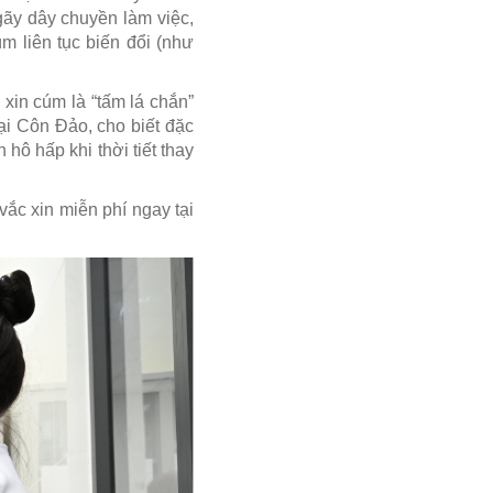
gãy dây chuyền làm việc,
m liên tục biến đổi (như
xin cúm là “tấm lá chắn”
ại Côn Đảo, cho biết đặc
ô hấp khi thời tiết thay
vắc xin miễn phí ngay tại