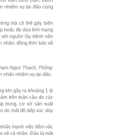
nh viện Bình Dân, Bệnh
n nhiệm vụ tại đảo cùng
ờng mà có thể gây biến
ấp hoặc đe dọa tính mạng
c với nguồn lây bệnh nên
h nhân, đồng thời bảo vệ
 Phạm Ngọc Thạch, Thống
n nhận nhiệm vụ tại đảo.
g khi gây ra khoảng 1 tỷ
năm trên toàn cầu do các
ập trung, cơ sở sản xuất
n do mật độ tiếp xúc dày
nhấn mạnh việc tiêm vắc
o vệ cá nhân. Đây là mắt