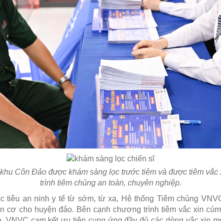
c khu Côn Đảo được khám sàng lọc trước tiêm và được tiêm vắc 
trình tiêm chủng an toàn, chuyên nghiệp.
tiêu an ninh y tế từ sớm, từ xa, Hệ thống Tiêm chủng VNVC đ
ăn cơ cho huyện đảo. Bên cạnh chương trình tiêm vắc xin cúm
, VNVC cam kết ưu tiên cung ứng đầy đủ các dòng vắc xin mớ