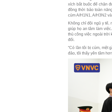
xích bắt buộc để chặn đ
đồng thời bảo toàn năng
cúm A/H1N1, A/H3N2 và
Không chỉ đội ngũ y tế,
giúp họ an tâm làm việc
thù công việc ngoài trờ
đổi.
“Có lần tôi bị cúm, mệt 
đảo, tôi thấy yên tâm hơn