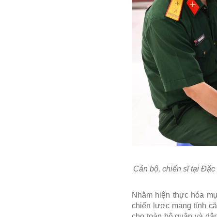
Cán bộ, chiến sĩ tại Đặ
Nhằm hiện thực hóa mục 
chiến lược mang tính c
cho toàn bộ quân và dân