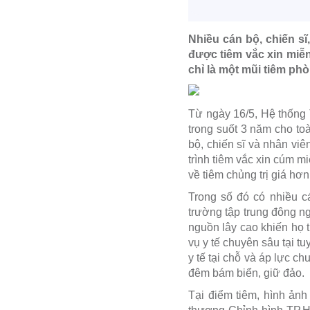
Nhiều cán bộ, chiến sĩ
được tiêm vắc xin miễ
chỉ là một mũi tiêm ph
Từ ngày 16/5, Hệ thống
trong suốt 3 năm cho t
bộ, chiến sĩ và nhân vi
trình tiêm vắc xin cúm m
về tiêm chủng trị giá h
Trong số đó có nhiều cá
trường tập trung đông ng
nguồn lây cao khiến họ t
vụ y tế chuyên sâu tại t
y tế tại chỗ và áp lực c
đêm bám biển, giữ đảo.
Tại điểm tiêm, hình ản