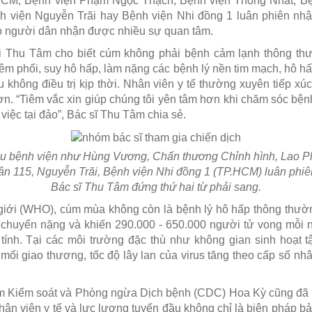
HCM, Bệnh viện Phạm Ngọc Thạch, Bệnh viện Thống Nhất, Bệ
h viện Nguyễn Trãi hay Bệnh viện Nhi đồng 1 luân phiên nhậ
ho người dân nhận được nhiều sự quan tâm.
 Thu Tâm cho biết cúm không phải bệnh cảm lạnh thông thư
m phổi, suy hô hấp, làm nặng các bệnh lý nền tim mạch, hô h
không điều trị kịp thời. Nhân viên y tế thường xuyên tiếp xú
. “Tiêm vắc xin giúp chúng tôi yên tâm hơn khi chăm sóc bện
việc tại đảo”, Bác sĩ Thu Tâm chia sẻ.
ều bệnh viện như Hùng Vương, Chấn thương Chỉnh hình, Lao
n 115, Nguyễn Trãi, Bệnh viện Nhi đồng 1 (TP.HCM) luân phiê
Bác sĩ Thu Tâm đứng thứ hai từ phải sang.
iới (WHO), cúm mùa không còn là bệnh lý hô hấp thông thườn
ca chuyển nặng và khiến 290.000 - 650.000 người tử vong mỗi 
ính. Tại các môi trường đặc thù như không gian sinh hoạt t
ối giao thương, tốc độ lây lan của virus tăng theo cấp số nhâ
tâm Kiểm soát và Phòng ngừa Dịch bệnh (CDC) Hoa Kỳ cũng đã 
ân viên y tế và lực lượng tuyến đầu không chỉ là biện pháp bả