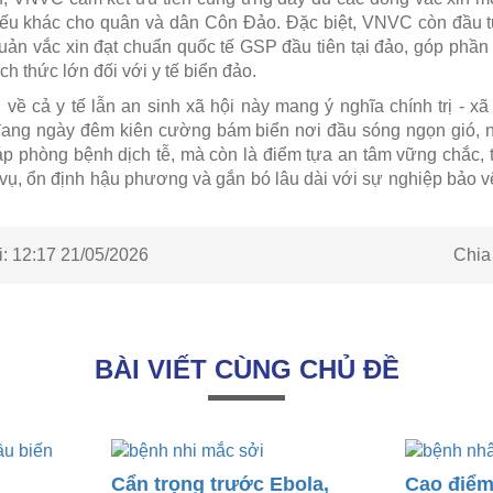
yếu khác cho quân và dân Côn Đảo. Đặc biệt, VNVC còn đầu t
uản vắc xin đạt chuẩn quốc tế GSP đầu tiên tại đảo, góp phần g
ch thức lớn đối với y tế biển đảo.
về cả y tế lẫn an sinh xã hội này mang ý nghĩa chính trị - xã 
 đang ngày đêm kiên cường bám biển nơi đầu sóng ngọn gió, 
háp phòng bệnh dịch tễ, mà còn là điểm tựa an tâm vững chắc, 
m vụ, ổn định hậu phương và gắn bó lâu dài với sự nghiệp bảo v
Chia
:
12:17 21/05/2026
BÀI VIẾT CÙNG CHỦ ĐỀ
Cẩn trọng trước Ebola,
Cao điểm