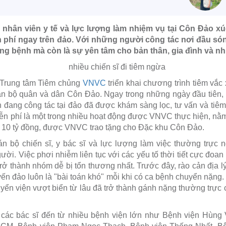
, nhân viên y tế và lực lượng làm nhiệm vụ tại Côn Đảo xú
n phí ngay trên đảo. Với những người công tác nơi đầu só
òng bệnh mà còn là sự yên tâm cho bản thân, gia đình và n
 Trung tâm Tiêm chủng
VNVC
triển khai chương trình tiêm vắc 
oàn bộ quân và dân Côn Đảo. Ngay trong những ngày đầu tiên,
ên đang công tác tại đảo đã được khám sàng lọc, tư vấn và ti
iễn phí là một trong nhiều hoạt động được VNVC thực hiện, nằm t
ơn 10 tỷ đồng, được VNVC trao tặng cho Đặc khu Côn Đảo.
n bộ chiến sĩ, y bác sĩ và lực lượng làm việc thường trực n
ười. Việc phơi nhiễm liên tục với các yếu tố thời tiết cực đoan
rở thành nhóm dễ bị tổn thương nhất. Trước đây, rào cản địa lý
uyến đảo luôn là "bài toán khó" mỗi khi có ca bệnh chuyển nặng.
huyển viện vượt biển từ lâu đã trở thành gánh nặng thường trự
h các bác sĩ đến từ nhiều bệnh viện lớn như Bệnh viện Hùn