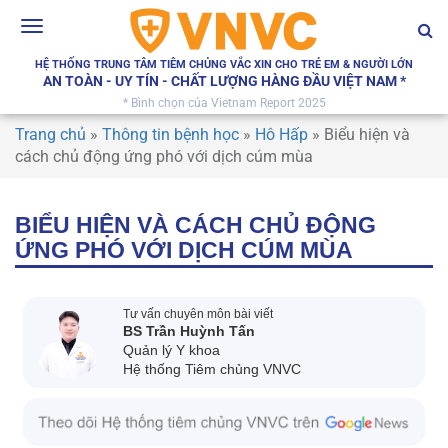
Toggle
navigation
HỆ THỐNG TRUNG TÂM TIÊM CHỦNG VẮC XIN CHO TRẺ EM & NGƯỜI LỚN
AN TOÀN - UY TÍN - CHẤT LƯỢNG HÀNG ĐẦU VIỆT NAM *
* Bình chọn của Vietnam Report 2025
Trang chủ
»
Thông tin bệnh học
»
Hô Hấp
»
Biểu hiện và
cách chủ động ứng phó với dịch cúm mùa
BIỂU HIỆN VÀ CÁCH CHỦ ĐỘNG
ỨNG PHÓ VỚI DỊCH CÚM MÙA
Tư vấn chuyên môn bài viết
BS Trần Huỳnh Tấn
Quản lý Y khoa
Hệ thống Tiêm chủng VNVC