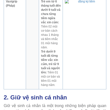
Vaxigrip
Trẻ em từ 6
(Pháp)
tháng tuổi đến
dưới 9 tuổi và
chưa từng
tiêm ngừa
vắc xin cúm:
Tiêm 02 mũi
cơ bản cách
nhau 1 tháng
và tiêm nhắc
01 mũi hàng
năm.
Trẻ dưới 9
tuổi đã từng
tiêm vắc xin
cúm, trẻ từ 9
tuổi và người
lớn:
Tiêm 01
mũi cơ bản và
tiêm 01 mũi
hàng năm.
2. Giữ vệ sinh cá nhân
Giữ vệ sinh cá nhân là một trong những biện pháp quan