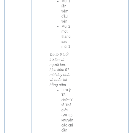
Mũi 1:
lần
tiêm
đầu
tiên
Mũi 2:
một
tháng
sau
mũi 1
Trẻ từ 9 tuổi
trở lên và
người lớn:
Lịch tiêm 01
mũi duy nhất
và nhắc lại
hằng năm.
Lưu ý:
Tổ
chức Y
tế Thế
giới
(WHO)
khuyến
cáo chỉ
cần