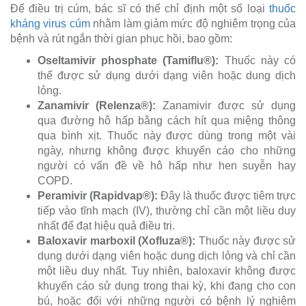
Để điều trị cúm, bác sĩ có thể chỉ định một số loại
thuốc
kháng virus cúm
nhằm làm giảm mức độ nghiêm trọng của
bệnh và rút ngắn thời gian phục hồi, bao gồm:
Oseltamivir phosphate (Tamiflu®):
Thuốc này có
thể được sử dụng dưới dạng viên hoặc dung dịch
lỏng.
Zanamivir (Relenza®):
Zanamivir được sử dụng
qua đường hô hấp bằng cách hít qua miệng thông
qua bình xịt. Thuốc này được dùng trong một vài
ngày, nhưng không được khuyến cáo cho những
người có vấn đề về hô hấp như hen suyễn hay
COPD.
Peramivir (Rapidvap®):
Đây là thuốc được tiêm trực
tiếp vào tĩnh mạch (IV), thường chỉ cần một liều duy
nhất để đạt hiệu quả điều trị.
Baloxavir marboxil (Xofluza®):
Thuốc này được sử
dụng dưới dạng viên hoặc dung dịch lỏng và chỉ cần
một liều duy nhất. Tuy nhiên, baloxavir không được
khuyến cáo sử dụng trong thai kỳ, khi đang cho con
bú, hoặc đối với những người có bệnh lý nghiêm