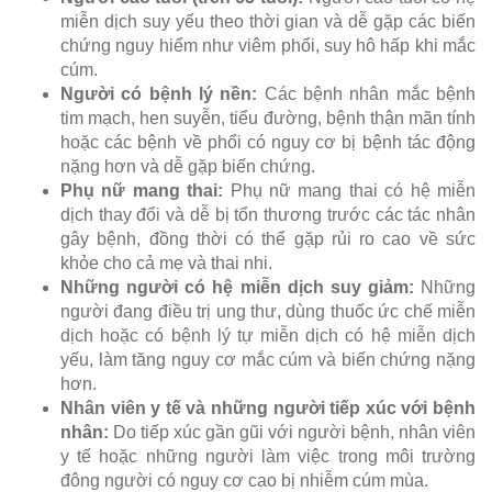
miễn dịch suy yếu theo thời gian và dễ gặp các biến
chứng nguy hiểm như viêm phổi, suy hô hấp khi mắc
cúm.
Người có bệnh lý nền:
Các bệnh nhân mắc bệnh
tim mạch, hen suyễn, tiểu đường, bệnh thận mãn tính
hoặc các bệnh về phổi có nguy cơ bị bệnh tác động
nặng hơn và dễ gặp biến chứng.
Phụ nữ mang thai:
Phụ nữ mang thai có hệ miễn
dịch thay đổi và dễ bị tổn thương trước các tác nhân
gây bệnh, đồng thời có thể gặp rủi ro cao về sức
khỏe cho cả mẹ và thai nhi.
Những người có hệ miễn dịch suy giảm:
Những
người đang điều trị ung thư, dùng thuốc ức chế miễn
dịch hoặc có bệnh lý tự miễn dịch có hệ miễn dịch
yếu, làm tăng nguy cơ mắc cúm và biến chứng nặng
hơn.
Nhân viên y tế và những người tiếp xúc với bệnh
nhân:
Do tiếp xúc gần gũi với người bệnh, nhân viên
y tế hoặc những người làm việc trong môi trường
đông người có nguy cơ cao bị nhiễm cúm mùa.