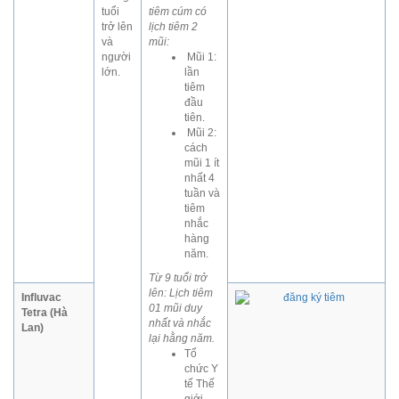
tuổi
tiêm cúm có
trở lên
lịch tiêm 2
và
mũi:
người
Mũi 1:
lớn.
lần
tiêm
đầu
tiên.
Mũi 2:
cách
mũi 1 ít
nhất 4
tuần và
tiêm
nhắc
hàng
năm.
Từ 9 tuổi trở
lên: Lịch tiêm
Influvac
01 mũi duy
Tetra (Hà
nhất và nhắc
Lan)
lại hằng năm.
Tổ
chức Y
tế Thế