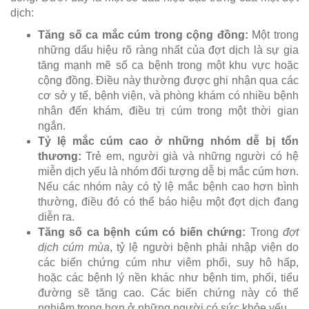
dịch:
Tăng số ca mắc cúm trong cộng đồng:
Một trong
những dấu hiệu rõ ràng nhất của đợt dịch là sự gia
tăng mạnh mẽ số ca bệnh trong một khu vực hoặc
cộng đồng. Điều này thường được ghi nhận qua các
cơ sở y tế, bệnh viện, và phòng khám có nhiều bệnh
nhân đến khám, điều trị cúm trong một thời gian
ngắn.
Tỷ lệ mắc cúm cao ở những nhóm dễ bị tổn
thương:
Trẻ em, người già và những người có hệ
miễn dịch yếu là nhóm đối tượng dễ bị mắc cúm hơn.
Nếu các nhóm này có tỷ lệ mắc bệnh cao hơn bình
thường, điều đó có thể báo hiệu một đợt dịch đang
diễn ra.
Tăng số ca bệnh cúm có biến chứng:
Trong
đợt
dịch cúm mùa
, tỷ lệ người bệnh phải nhập viện do
các biến chứng cúm như viêm phổi, suy hô hấp,
hoặc các bệnh lý nền khác như bệnh tim, phổi, tiểu
đường sẽ tăng cao. Các biến chứng này có thể
nghiêm trọng hơn ở những người có sức khỏe yếu.