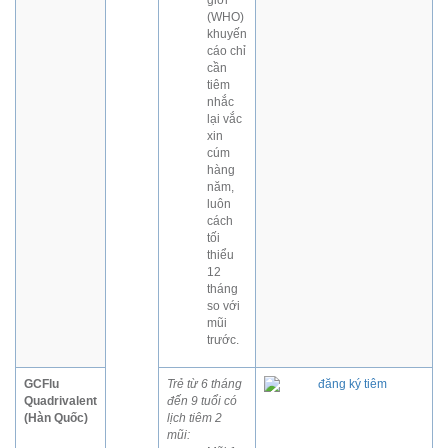
giới
(WHO)
khuyến
cáo chỉ
cần
tiêm
nhắc
lại vắc
xin
cúm
hàng
năm,
luôn
cách
tối
thiểu
12
tháng
so với
mũi
trước.
GCFlu
Trẻ từ 6 tháng
Quadrivalent
đến 9 tuổi có
(Hàn Quốc)
lịch tiêm 2
mũi: