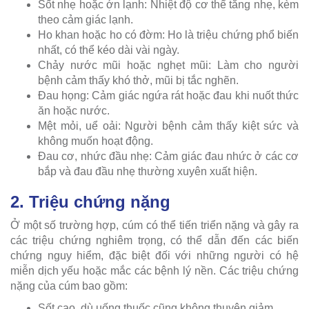
Sốt nhẹ hoặc ớn lạnh: Nhiệt độ cơ thể tăng nhẹ, kèm
theo cảm giác lạnh.
Ho khan hoặc ho có đờm: Ho là triệu chứng phổ biến
nhất, có thể kéo dài vài ngày.
Chảy nước mũi hoặc nghẹt mũi: Làm cho người
bệnh cảm thấy khó thở, mũi bị tắc nghẽn.
Đau họng: Cảm giác ngứa rát hoặc đau khi nuốt thức
ăn hoặc nước.
Mệt mỏi, uể oải: Người bệnh cảm thấy kiệt sức và
không muốn hoạt động.
Đau cơ, nhức đầu nhẹ: Cảm giác đau nhức ở các cơ
bắp và đau đầu nhẹ thường xuyên xuất hiện.
2. Triệu chứng nặng
Ở một số trường hợp, cúm có thể tiến triển nặng và gây ra
các triệu chứng nghiêm trọng, có thể dẫn đến các biến
chứng nguy hiểm, đặc biệt đối với những người có hệ
miễn dịch yếu hoặc mắc các bệnh lý nền. Các triệu chứng
nặng của cúm bao gồm:
Sốt cao, dù uống thuốc cũng không thuyên giảm.