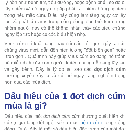
lý nền như bệnh tim, tiểu đường, hoặc bệnh phổi, sẽ dễ bị
lây nhiễm và có nguy cơ gặp phải các biến chứng nghiêm
trọng nếu mắc cúm. Điều này cũng làm tăng nguy cơ lây
lan và phát tán virus trong cộng đồng, đặc biệt khi những
nhóm người này có thể không nhận thấy các triệu chứng
ngay lập tức hoặc có các biểu hiện nhẹ.
Virus cúm có khả năng thay đổi cấu trúc gen, gây ra các
chủng virus mới, dẫn đến hiện tượng "đột biến gen" hoặc
"trộn gen". Quá trình này giúp virus cúm dễ dàng né tránh
hệ miễn dịch của con người, khiến chúng dễ dàng lây lan
và gây bệnh. Đây là lý do tại sao các
đợt dịch cúm
thường xuyên xảy ra và có thể ngày càng nghiêm trọng
hơn qua các mùa dịch.
Dấu hiệu của 1 đợt dịch cúm
mùa là gì?
Dấu hiệu của một
đợt dịch cảm cúm
thường xuất hiện khi
có sự gia tăng đột ngột số ca mắc
bệnh cúm
trong cộng
đồng. Dưới đây là một số dấu hiệu đặc trưng của một đợt