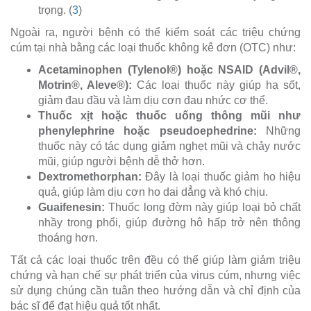
trọng. (
3
)
Ngoài ra, người bệnh có thể kiểm soát các triệu chứng
cúm tại nhà bằng các loại thuốc không kê đơn (OTC) như:
Acetaminophen (Tylenol®) hoặc NSAID (Advil®,
Motrin®, Aleve®):
Các loại thuốc này giúp hạ sốt,
giảm đau đầu và làm dịu cơn đau nhức cơ thể.
Thuốc xịt hoặc thuốc uống thông mũi như
phenylephrine hoặc pseudoephedrine:
Những
thuốc này có tác dụng giảm nghẹt mũi và chảy nước
mũi, giúp người bệnh dễ thở hơn.
Dextromethorphan:
Đây là loại thuốc giảm ho hiệu
quả, giúp làm dịu cơn ho dai dẳng và khó chịu.
Guaifenesin:
Thuốc long đờm này giúp loại bỏ chất
nhầy trong phổi, giúp đường hô hấp trở nên thông
thoáng hơn.
Tất cả các loại thuốc trên đều có thể giúp làm giảm triệu
chứng và hạn chế sự phát triển của virus cúm, nhưng việc
sử dụng chúng cần tuân theo hướng dẫn và chỉ định của
bác sĩ để đạt hiệu quả tốt nhất.