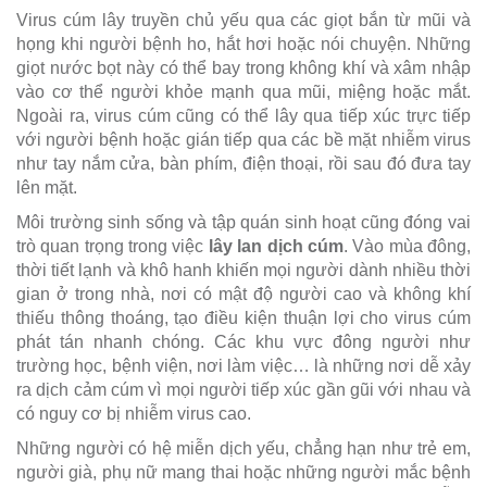
Virus cúm lây truyền chủ yếu qua các giọt bắn từ mũi và
họng khi người bệnh ho, hắt hơi hoặc nói chuyện. Những
giọt nước bọt này có thể bay trong không khí và xâm nhập
vào cơ thể người khỏe mạnh qua mũi, miệng hoặc mắt.
Ngoài ra, virus cúm cũng có thể lây qua tiếp xúc trực tiếp
với người bệnh hoặc gián tiếp qua các bề mặt nhiễm virus
như tay nắm cửa, bàn phím, điện thoại, rồi sau đó đưa tay
lên mặt.
Môi trường sinh sống và tập quán sinh hoạt cũng đóng vai
trò quan trọng trong việc
lây lan dịch cúm
. Vào mùa đông,
thời tiết lạnh và khô hanh khiến mọi người dành nhiều thời
gian ở trong nhà, nơi có mật độ người cao và không khí
thiếu thông thoáng, tạo điều kiện thuận lợi cho virus cúm
phát tán nhanh chóng. Các khu vực đông người như
trường học, bệnh viện, nơi làm việc… là những nơi dễ xảy
ra dịch cảm cúm vì mọi người tiếp xúc gần gũi với nhau và
có nguy cơ bị nhiễm virus cao.
Những người có hệ miễn dịch yếu, chẳng hạn như trẻ em,
người già, phụ nữ mang thai hoặc những người mắc bệnh