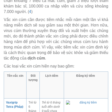
chặn khoảng 7 triệu ca mắc cúm, giảm 3 triệu lượt thăm
khám bác sĩ, 100.000 ca nhập viện và cứu sống khoảng
7.000 người. (
4
)
Vắc xin cúm cần được tiêm nhắc mỗi năm một lần vì khả
năng miễn dịch sẽ suy giảm sau một thời gian. Hơn nữa,
virus cúm thường xuyên thay đổi và xuất hiện các chủng
mới, do đó thành phần vắc xin cũng phải được điều chỉnh
hàng năm để phù hợp với các chủng virus cúm lưu hành
trong
mùa dịch cúm
. Vì vậy, việc tiêm vắc xin cúm định kỳ
là cách thức quan trọng để bảo vệ sức khỏe và giảm thiểu
tác động của
dịch cúm
.
Các loại vắc xin cúm hiện nay bao gồm:
Tên vắc xin
Đối
Lịch tiêm
Đăng ký tiêm
tượng
Vaxigrip
Trẻ từ
Trẻ từ 6 tháng
Tetra (Pháp)
6
tuổi đến dưới
tháng
9 tuổi chưa