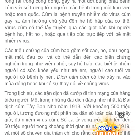
rộng rãi trong cộng đồng, gây ra một đợt bùng phát bệnh
cúm với số lượng lớn người mắc bệnh trong một khu vực
hoặc toàn quốc. Cúm là bệnh truyền nhiễm do virus cúm
gây ra, ảnh hưởng chủ yếu đến hệ hô hấp của cơ thể.
Virus cúm có thể lây truyền qua các giọt bắn khi người
bệnh ho, hắt hơi, hoặc qua tiếp xúc trực tiếp với bề mặt
nhiễm virus.
Các triệu chứng của cúm bao gồm sốt cao, ho, đau họng,
mệt mỏi, đau cơ, và có thể dẫn đến các biến chứng
nghiêm trọng như viêm phổi, suy hô hấp, đặc biệt ở nhóm
người có sức khỏe yếu như trẻ em, người cao tuổi và
người có bệnh lý nền.
Dịch cảm cúm
có thể xảy ra vào
mùa đông hoặc khi có sự thay đổi về chủng virus.
Trong lịch sử, các trận dịch đã cướp đi tính mạng của hàng
triệu người. Một trong những đại dịch đáng nhớ nhất là Đại
dịch cúm Tây Ban Nha năm 1918. Với khoảng 500 triệu
người, tương đương một phần ba dân số toàn cầu lúc bấy
×
giờ, đã nhiễm virus cúm. Số ca tử vong ước tính lên đến
50 triệu người trong khoảng thời gian từ năm 1918 – 1919,
và một số chuyên gia thậm chí cho rằng con số này có thể