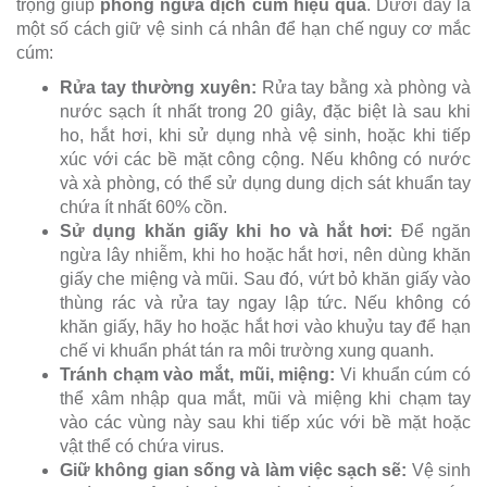
trọng giúp
phòng ngừa dịch cúm hiệu quả
. Dưới đây là
một số cách giữ vệ sinh cá nhân để hạn chế nguy cơ mắc
cúm:
Rửa tay thường xuyên:
Rửa tay bằng xà phòng và
nước sạch ít nhất trong 20 giây, đặc biệt là sau khi
ho, hắt hơi, khi sử dụng nhà vệ sinh, hoặc khi tiếp
xúc với các bề mặt công cộng. Nếu không có nước
và xà phòng, có thể sử dụng dung dịch sát khuẩn tay
chứa ít nhất 60% cồn.
Sử dụng khăn giấy khi ho và hắt hơi:
Để ngăn
ngừa lây nhiễm, khi ho hoặc hắt hơi, nên dùng khăn
giấy che miệng và mũi. Sau đó, vứt bỏ khăn giấy vào
thùng rác và rửa tay ngay lập tức. Nếu không có
khăn giấy, hãy ho hoặc hắt hơi vào khuỷu tay để hạn
chế vi khuẩn phát tán ra môi trường xung quanh.
Tránh chạm vào mắt, mũi, miệng:
Vi khuẩn cúm có
thể xâm nhập qua mắt, mũi và miệng khi chạm tay
vào các vùng này sau khi tiếp xúc với bề mặt hoặc
vật thể có chứa virus.
Giữ không gian sống và làm việc sạch sẽ:
Vệ sinh