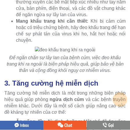
thường xuyên các bề mặt tiếp xúc nhiều như tay nắm
cửa, bàn phím, điện thoại, và các đồ vật chung khác
để ngăn ngừa sự lây lan của virus.
Mang khẩu trang khi cần thiết:
Khi bị cảm cúm
hoặc có triệu chứng bệnh, hãy đeo khẩu trang để hạn
chế sự phát tán của virus khi ho, hắt hơi hoặc nói
chuyện.
Để ngăn chặn sự lây lan của bệnh cúm, việc đeo khẩu
trang khi ra ngoài là biện pháp hiệu quả, giúp bảo vệ bản
thân và cộng đồng khỏi nguy cơ nhiễm virus.
3. Tăng cường hệ miễn dịch
Tăng cường hệ miễn dịch là một trong những biện pháp
hiệu quả giúp phòng
ngừa dịch cúm
và các bệnh truyền
nhiễm khác. Dưới đây là một số cách giúp nâng cao sức
đề kháng tự nhiên của cơ thể:
Ăn uống đầy đủ dinh dưỡng:
Một chế độ ăn uống
cân đối và giàu dưỡng chất sẽ giúp hệ miễn dịch