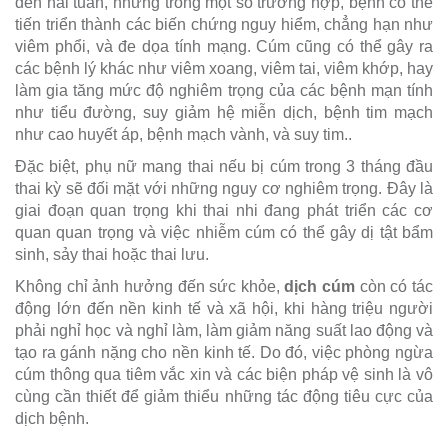
đến hai tuần, nhưng trong một số trường hợp, bệnh có thể
tiến triển thành các biến chứng nguy hiểm, chẳng hạn như
viêm phổi, và đe dọa tính mạng. Cúm cũng có thể gây ra
các bệnh lý khác như viêm xoang, viêm tai, viêm khớp, hay
làm gia tăng mức độ nghiêm trọng của các bệnh mạn tính
như tiểu đường, suy giảm hệ miễn dịch, bệnh tim mạch
như cao huyết áp, bệnh mạch vành, và suy tim..
Đặc biệt, phụ nữ mang thai nếu bị cúm trong 3 tháng đầu
thai kỳ sẽ đối mặt với những nguy cơ nghiêm trọng. Đây là
giai đoạn quan trọng khi thai nhi đang phát triển các cơ
quan quan trọng và việc nhiễm cúm có thể gây dị tật bẩm
sinh, sảy thai hoặc thai lưu.
Không chỉ ảnh hưởng đến sức khỏe,
dịch cúm
còn có tác
động lớn đến nền kinh tế và xã hội, khi hàng triệu người
phải nghỉ học và nghỉ làm, làm giảm năng suất lao động và
tạo ra gánh nặng cho nền kinh tế. Do đó, việc phòng ngừa
cúm thông qua tiêm vắc xin và các biện pháp vệ sinh là vô
cùng cần thiết để giảm thiểu những tác động tiêu cực của
dịch bệnh.