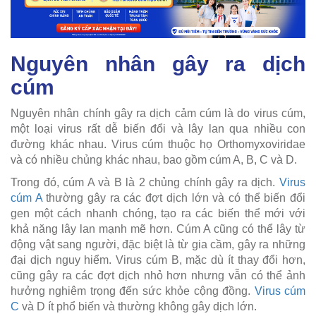
Nguyên nhân gây ra dịch
cúm
Nguyên nhân chính gây ra dịch cảm cúm là do virus cúm,
một loại virus rất dễ biến đổi và lây lan qua nhiều con
đường khác nhau. Virus cúm thuộc họ Orthomyxoviridae
và có nhiều chủng khác nhau, bao gồm cúm A, B, C và D.
Trong đó, cúm A và B là 2 chủng chính gây ra dịch.
Virus
cúm A
thường gây ra các đợt dịch lớn và có thể biến đổi
gen một cách nhanh chóng, tạo ra các biến thể mới với
khả năng lây lan mạnh mẽ hơn. Cúm A cũng có thể lây từ
động vật sang người, đặc biệt là từ gia cầm, gây ra những
đại dịch nguy hiểm. Virus cúm B, mặc dù ít thay đổi hơn,
cũng gây ra các đợt dịch nhỏ hơn nhưng vẫn có thể ảnh
hưởng nghiêm trọng đến sức khỏe cộng đồng.
Virus cúm
C
và D ít phổ biến và thường không gây dịch lớn.