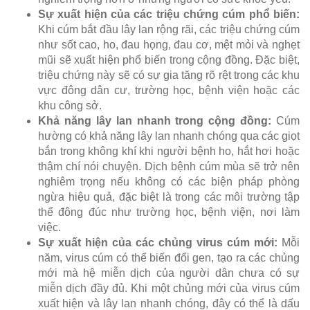
Sự xuất hiện của các triệu chứng cúm phổ biến:
Khi cúm bắt đầu lây lan rộng rãi, các triệu chứng cúm
như sốt cao, ho, đau họng, đau cơ, mệt mỏi và nghẹt
mũi sẽ xuất hiện phổ biến trong cộng đồng. Đặc biệt,
triệu chứng này sẽ có sự gia tăng rõ rệt trong các khu
vực đông dân cư, trường học, bệnh viện hoặc các
khu công sở.
Khả năng lây lan nhanh trong cộng đồng:
Cúm
hường có khả năng lây lan nhanh chóng qua các giọt
bắn trong không khí khi người bệnh ho, hắt hơi hoặc
thậm chí nói chuyện. Dịch bệnh cúm mùa sẽ trở nên
nghiêm trọng nếu không có các biện pháp phòng
ngừa hiệu quả, đặc biệt là trong các môi trường tập
thể đông đúc như trường học, bệnh viện, nơi làm
việc.
Sự xuất hiện của các chủng virus cúm mới:
Mỗi
năm, virus cúm có thể biến đổi gen, tạo ra các chủng
mới mà hệ miễn dịch của người dân chưa có sự
miễn dịch đầy đủ. Khi một chủng mới của virus cúm
xuất hiện và lây lan nhanh chóng, đây có thể là dấu