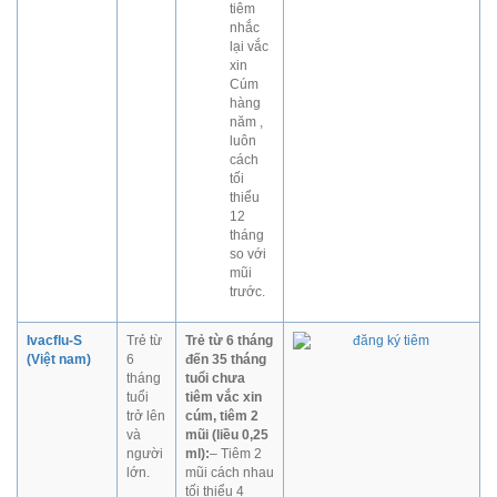
tiêm
nhắc
lại vắc
xin
Cúm
hàng
năm ,
luôn
cách
tối
thiểu
12
tháng
so với
mũi
trước.
Ivacflu-S
Trẻ từ
Trẻ từ 6 tháng
(Việt nam)
6
đến 35 tháng
tháng
tuổi chưa
tuổi
tiêm vắc xin
trở lên
cúm, tiêm 2
và
mũi (liều 0,25
người
ml):
– Tiêm 2
lớn.
mũi cách nhau
tối thiểu 4