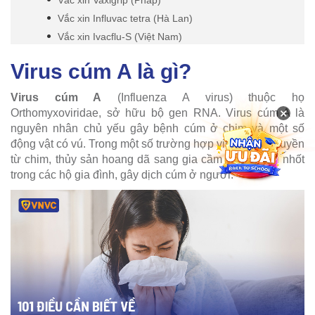
Vắc xin Influvac tetra (Hà Lan)
Vắc xin Ivacflu-S (Việt Nam)
Virus cúm A là gì?
Virus cúm A
(Influenza A virus) thuộc họ
×
Orthomyxoviridae, sở hữu bộ gen RNA. Virus cúm A là
nguyên nhân chủ yếu gây bệnh cúm ở chim và một số
động vật có vú. Trong một số trường hợp virus được truyền
từ chim, thủy sản hoang dã sang gia cầm được nuôi nhốt
trong các hộ gia đình, gây dịch cúm ở người.