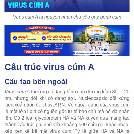
Virus cúm A là nguyên nhân chủ yếu gây bệnh cúm
Cấu trúc virus cúm A
Cấu tạo bên ngoài
Virus cúm A
thường có dạng hình cầu đường kính 80 - 120
nm, nhưng đôi khi có dạng sợi. Nucleocapsid đối xứng
kiểu xoắn trôn ốc chứa ARN. Vỏ ngoài cùng của virus cúm
là một lớp lipid có nguồn gốc từ tế bào chủ mà nó đã nhân
lên. Có 2 loại glycoprotein HA và NA xuyên qua màng tạo
thành cấu trúc gai nhú với khoảng 500 chồi gai khác nhau,
xếp xen kẽ bề mặt virus cúm. Tỷ lệ giữa HA và NA là