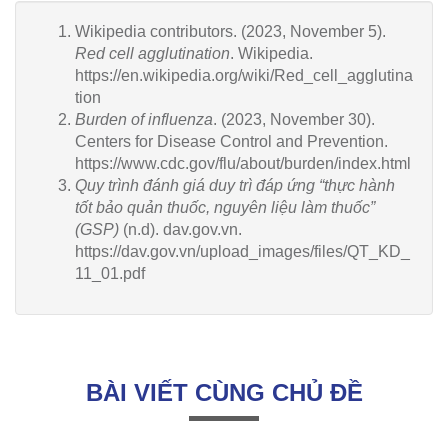
Wikipedia contributors. (2023, November 5).
Red cell agglutination
. Wikipedia.
https://en.wikipedia.org/wiki/Red_cell_agglutina
tion
Burden of influenza
. (2023, November 30).
Centers for Disease Control and Prevention.
https://www.cdc.gov/flu/about/burden/index.html
Quy trình đánh giá duy trì đáp ứng “thực hành
tốt bảo quản thuốc, nguyên liệu làm thuốc”
(GSP)
(n.d). dav.gov.vn.
https://dav.gov.vn/upload_images/files/QT_KD_
11_01.pdf
BÀI VIẾT CÙNG CHỦ ĐỀ