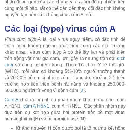
phân đoạn gen của các chủng virus cúm đồng nhiễm trên
cùng một tế bào, rất có thể dẫn đến thay đổi đặc tính kháng
nguyên tạo nên các chủng virus cúm A mới.
Các loại (type) virus cúm A
Virus cúm tuýp A
là loại virus nguy hiểm, có đặc tính dễ
thích nghi, không ngừng phát triển trong các môi trường
khác nhau. Virus cúm tuýp A có thể lây lan và phát triển
trên động vật như gia cầm, lợn; gây ra những trận đại
dịch
cúm
vô cùng nghiêm trọng. Theo Tổ chức Y tế thế giới
(WHO), mỗi năm có khoảng 5%-10% người trưởng thành
và 20-30% trẻ em bị nhiễm cúm. Trong đó, khoảng 3-5 triệu
trường hợp tiến triển bệnh rất nặng và khoảng 250.000-
500.000 người tử vong vì bệnh cúm (
2
).
Cúm A
chia ra làm nhiều phân nhóm khác nhau như: cúm
A H1N1,
cúm A H5N1
, cúm A H7N9,... Các phân nhóm này
dựa trên sự kết hợp giữa hai protein trên bề mặt virus:
hemagglutinin(H) và neuraminidase (N).
Kháng nguyên H còn được gọi là tố ngưng kết hồng