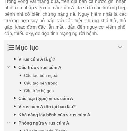
Trong vòng vài tháng qua, trên địa bàn cả nước ghi nhận
nhiều ca nhập viện do mắc cúm A, đa số là các trường hợp
bệnh nhi có biến chứng nặng nề. Nguy hiểm nhất là các
trường hợp suy hô hấp, với các triệu chứng khó thở, thở
gấp, khạc đờm đặc lẫn máu, dẫn đến nguy cơ viêm phổi
cấp, thiếu oxy, đe dọa tính mạng người bệnh.
Mục lục
Virus cúm A là gì?
Cấu trúc virus cúm A
Cấu tạo bên ngoài
Cấu tạo bên trong
Cấu trúc bộ gen
Các loại (type) virus cúm A
Virus cúm A tồn tại bao lâu?
Khả năng lây bệnh của virus cúm A
Phòng ngừa virus cúm A
Vắc xin Vaxigrip (Pháp)