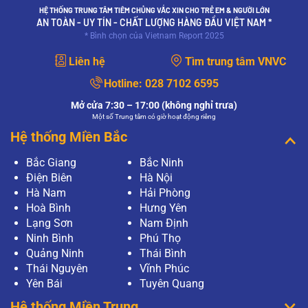
HỆ THỐNG TRUNG TÂM TIÊM CHỦNG VẮC XIN CHO TRẺ EM & NGƯỜI LỚN
AN TOÀN - UY TÍN - CHẤT LƯỢNG HÀNG ĐẦU VIỆT NAM *
* Bình chọn của Vietnam Report 2025
Liên hệ
Tìm trung tâm VNVC
Hotline:
028 7102 6595
Mở cửa 7:30 – 17:00 (không nghỉ trưa)
Một số Trung tâm có giờ hoạt động riêng
Hệ thống Miền Bắc
Bắc Giang
Bắc Ninh
Điện Biên
Hà Nội
Hà Nam
Hải Phòng
Hoà Bình
Hưng Yên
Lạng Sơn
Nam Định
Ninh Bình
Phú Thọ
Quảng Ninh
Thái Bình
Thái Nguyên
Vĩnh Phúc
Yên Bái
Tuyên Quang
Hệ thống Miền Trung