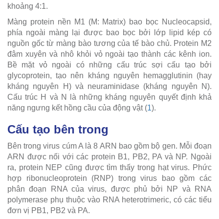
khoảng 4:1.
Màng protein nền M1 (M: Matrix) bao bọc Nucleocapsid,
phía ngoài màng lại được bao bọc bởi lớp lipid kép có
nguồn gốc từ màng bào tương của tế bào chủ. Protein M2
đâm xuyên và nhô khỏi vỏ ngoài tạo thành các kênh ion.
Bề mặt vỏ ngoài có những cấu trúc sợi cấu tạo bởi
glycoprotein, tạo nên kháng nguyên hemagglutinin (hay
kháng nguyên H) và neuraminidase (kháng nguyên N).
Cấu trúc H và N là những kháng nguyên quyết định khả
năng ngưng kết hồng cầu của động vật (
1
).
Cấu tạo bên trong
Bên trong virus cúm A là 8 ARN bao gồm bộ gen. Mỗi đoạn
ARN được nối với các protein B1, PB2, PA và NP. Ngoài
ra, protein NEP cũng được tìm thấy trong hạt virus. Phức
hợp ribonucleoprotein (RNP) trong virus bao gồm các
phân đoạn RNA của virus, được phủ bởi NP và RNA
polymerase phụ thuộc vào RNA heterotrimeric, có các tiểu
đơn vị PB1, PB2 và PA.