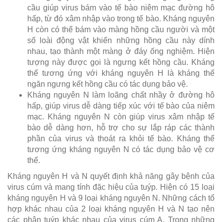
cầu giúp virus bám vào tế bào niêm mạc đường hô
hấp, từ đó xâm nhập vào trong tế bào. Kháng nguyên
H còn có thể bám vào màng hồng cầu người và một
số loài động vật khiến những hồng cầu này dính
nhau, tạo thành một màng ở đáy ống nghiệm. Hiện
tượng này được gọi là ngưng kết hồng cầu. Kháng
thể tương ứng với kháng nguyên H là kháng thể
ngăn ngưng kết hồng cầu có tác dụng bảo vệ.
Kháng nguyên N làm loãng chất nhầy ở đường hô
hấp, giúp virus dễ dàng tiếp xúc với tế bào của niêm
mạc. Kháng nguyên N còn giúp virus xâm nhập tế
bào dễ dàng hơn, hỗ trợ cho sự lắp ráp các thành
phần của virus và thoát ra khỏi tế bào. Kháng thể
tương ứng kháng nguyên N có tác dụng bảo vệ cơ
thể.
Kháng nguyên H và N quyết định khả năng gây bệnh của
virus cúm và mang tính đặc hiệu của tuýp. Hiện có 15 loại
kháng nguyên H và 9 loại kháng nguyên N. Những cách tổ
hợp khác nhau của 2 loại kháng nguyên H và N tạo nên
các phân tuýp khác nhau của virus cúm A. Trong những