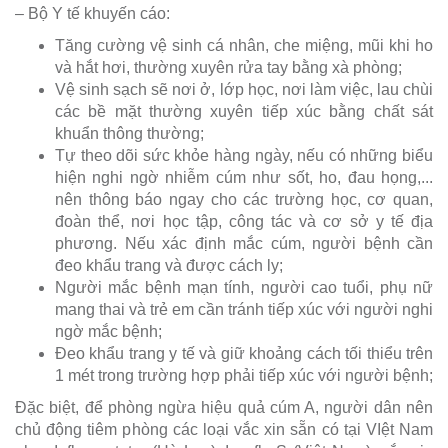
– Bộ Y tế khuyến cáo:
Tăng cường vệ sinh cá nhân, che miệng, mũi khi ho
và hắt hơi, thường xuyên rửa tay bằng xà phòng;
Vệ sinh sạch sẽ nơi ở, lớp học, nơi làm việc, lau chùi
các bề mặt thường xuyên tiếp xúc bằng chất sát
khuẩn thông thường;
Tự theo dõi sức khỏe hàng ngày, nếu có những biểu
hiện nghi ngờ nhiễm cúm như sốt, ho, đau họng,...
nên thông báo ngay cho các trường học, cơ quan,
đoàn thể, nơi học tập, công tác và cơ sở y tế địa
phương. Nếu xác định mắc cúm, người bệnh cần
đeo khẩu trang và được cách ly;
Người mắc bệnh mạn tính, người cao tuổi, phụ nữ
mang thai và trẻ em cần tránh tiếp xúc với người nghi
ngờ mắc bệnh;
Đeo khẩu trang y tế và giữ khoảng cách tối thiểu trên
1 mét trong trường hợp phải tiếp xúc với người bệnh;
Đặc biệt, để phòng ngừa hiệu quả cúm A, người dân nên
chủ động tiêm phòng các loại vắc xin sẵn có tại VIệt Nam