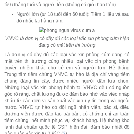
từ 6 tháng tuổi và người lớn (không có giới hạn trên).
Người lớn (từ 18 tuổi đến 60 tuổi): Tiêm 1 liều và sau
đó nhắc lại hằng năm.
VNVC là đơn vị có đầy đủ các loại vắc xin phòng cúm hiện
đang có mặt trên thị trường
Là đơn vị có đầy đủ các loại vắc xin phòng cúm đang có
mặt trên thị trường cùng nhiều loại vắc xin phòng bệnh
truyền nhiễm khác cho trẻ em và người lớn, Hệ thống
Trung tâm tiêm chủng VNVC tự hào là địa chỉ vàng tiêm
chủng đáng tin cậy, được nhiều người dân lựa chọn.
Những loại vắc xin phòng bệnh tại VNVC đều có nguồn
gốc rõ ràng, chất lượng được đảm bảo nhờ vào việc nhập
khẩu từ các đơn vị sản xuất vắc xin uy tín trong và ngoài
nước. VNVC tự hào có đội ngũ nhân viên, bác sĩ, điều
dưỡng viên được đào tạo bài bản, có chứng chỉ an toàn
tiêm chủng, hết mình phục vụ khách hàng. Hệ thống kho
lạnh đạt chuẩn quốc tế GSP hiện đại, đảm bảo nhiệt độ
o
bảo quản vắc xin từ 2-8
C (
3
).