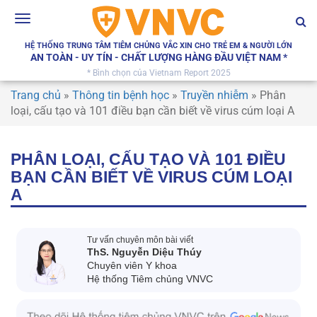
Toggle
navigation
HỆ THỐNG TRUNG TÂM TIÊM CHỦNG VẮC XIN CHO TRẺ EM & NGƯỜI LỚN
AN TOÀN - UY TÍN - CHẤT LƯỢNG HÀNG ĐẦU VIỆT NAM *
* Bình chọn của Vietnam Report 2025
Trang chủ
»
Thông tin bệnh học
»
Truyền nhiễm
»
Phân
loại, cấu tạo và 101 điều bạn cần biết về virus cúm loại A
PHÂN LOẠI, CẤU TẠO VÀ 101 ĐIỀU
BẠN CẦN BIẾT VỀ VIRUS CÚM LOẠI
A
Tư vấn chuyên môn bài viết
ThS. Nguyễn Diệu Thúy
Chuyên viên Y khoa
Hệ thống Tiêm chủng VNVC