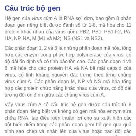
Cấu trúc bộ gen
Hệ gen của
virus cúm A
là RNA sợi đơn, bao gồm 8 phân
đoạn gen riêng biệt được đánh số từ 1-8, mã hóa cho 11
protein khác nhau của virus gồm: PB2, PB1, PB1-F2, PA,
HA, NP, NA, M (M1 và M2), NS (NS1 và NS2).
Các phân đoạn 1, 2 và 3 là những phân đoạn mã hóa, tổng
hợp các enzym trong phức hợp polymerase của virus, có
độ dài ổn định và có tính bảo tồn cao. Các phân đoạn 4 và
6 mã hóa cho các protein HA và NA bề mặt capsid của
virus, có tính kháng nguyên đặc trưng theo từng chủng
virus cúm A. Các phân đoạn M, NP và NS mã hóa tổng
hợp các protein chức năng khác nhau của virus, có độ dài
tương đối ổn định giữa các chủng virus cúm A.
Vậy virus cúm A có cấu trúc hệ gen được cấu trúc từ 8
phân đoạn riêng biệt và không có gen mã hóa enzym sửa
chữa RNA, tạo điều kiện thuận lợi cho sự xuất hiện các
đột biến điểm trong các phân đoạn gen/ hệ gen qua quá
trình sao chép và nhân lên của virus hoặc trao đổi các