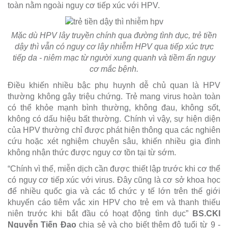
toàn nằm ngoài nguy cơ tiếp xúc với HPV.
Mặc dù HPV lây truyền chính qua đường tình dục, trẻ tiền
dậy thì vẫn có nguy cơ lây nhiễm HPV qua tiếp xúc trực
tiếp da - niêm mạc từ người xung quanh và tiềm ẩn nguy
cơ mắc bệnh.
Điều khiến nhiều bậc phụ huynh dễ chủ quan là HPV
thường không gây triệu chứng. Trẻ mang virus hoàn toàn
có thể khỏe mạnh bình thường, không đau, không sốt,
không có dấu hiệu bất thường. Chính vì vậy, sự hiện diện
của HPV thường chỉ được phát hiện thông qua các nghiên
cứu hoặc xét nghiệm chuyên sâu, khiến nhiều gia đình
không nhận thức được nguy cơ tồn tại từ sớm.
“Chính vì thế, miễn dịch cần được thiết lập trước khi cơ thể
có nguy cơ tiếp xúc với virus. Đây cũng là cơ sở khoa học
để nhiều quốc gia và các tổ chức y tế lớn trên thế giới
khuyến cáo tiêm vắc xin HPV cho trẻ em và thanh thiếu
niên trước khi bắt đầu có hoạt động tình dục”
BS.CKI
Nguyễn Tiến Đạo
chia sẻ và cho biết thêm độ tuổi từ 9 -