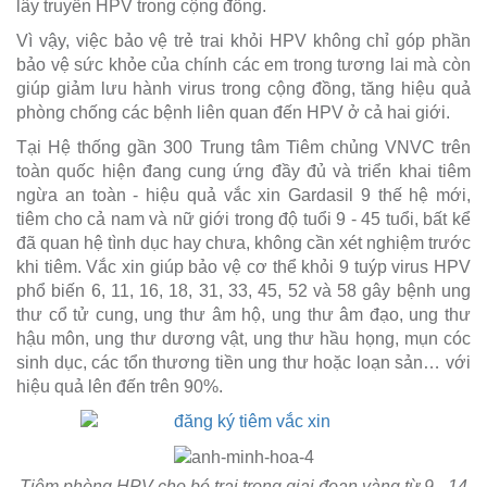
lây truyền HPV trong cộng đồng.
Vì vậy, việc bảo vệ trẻ trai khỏi HPV không chỉ góp phần
bảo vệ sức khỏe của chính các em trong tương lai mà còn
giúp giảm lưu hành virus trong cộng đồng, tăng hiệu quả
phòng chống các bệnh liên quan đến HPV ở cả hai giới.
Tại Hệ thống gần 300 Trung tâm Tiêm chủng VNVC trên
toàn quốc hiện đang cung ứng đầy đủ và triển khai tiêm
ngừa an toàn - hiệu quả vắc xin Gardasil 9 thế hệ mới,
tiêm cho cả nam và nữ giới trong độ tuổi 9 - 45 tuổi, bất kể
đã quan hệ tình dục hay chưa, không cần xét nghiệm trước
khi tiêm. Vắc xin giúp bảo vệ cơ thể khỏi 9 tuýp virus HPV
phổ biến 6, 11, 16, 18, 31, 33, 45, 52 và 58 gây bệnh ung
thư cổ tử cung, ung thư âm hộ, ung thư âm đạo, ung thư
hậu môn, ung thư dương vật, ung thư hầu họng, mụn cóc
sinh dục, các tổn thương tiền ung thư hoặc loạn sản… với
hiệu quả lên đến trên 90%.
Tiêm phòng HPV cho bé trai trong giai đoạn vàng từ 9 - 14