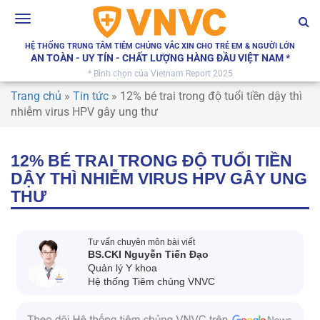
Toggle
navigation
HỆ THỐNG TRUNG TÂM TIÊM CHỦNG VẮC XIN CHO TRẺ EM & NGƯỜI LỚN
AN TOÀN - UY TÍN - CHẤT LƯỢNG HÀNG ĐẦU VIỆT NAM *
* Bình chọn của Vietnam Report 2025
Trang chủ
»
Tin tức
»
12% bé trai trong độ tuổi tiền dậy thì
nhiễm virus HPV gây ung thư
12% BÉ TRAI TRONG ĐỘ TUỔI TIỀN
DẬY THÌ NHIỄM VIRUS HPV GÂY UNG
THƯ
Tư vấn chuyên môn bài viết
BS.CKI Nguyễn Tiến Đạo
Quản lý Y khoa
Hệ thống Tiêm chủng VNVC