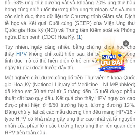
hộ, 63% ung thư dương vật và khoảng 70% ung thư hầu
họng cùng nhiều tổn thương tiền ung thư/loạn sản và mụn
cóc sinh dục, theo dữ liệu từ Chương trình Giám sát, Dịch
tễ học và Kết quả Cuối cùng (SEER) của Viện Ung thư
Quốc gia Hoa Kỳ (NCI) và Trung tâm Kiểm soát và Phòng
ngừa Dịch bệnh (CDC) Hoa Kỳ. (
1
)
×
Tuy nhiên, ngày càng nhiều bằng chứng khoa học cho
thấy
HPV
không chỉ xuất hiện sau khi bắt đầu đời sống
tình dục mà có thể hiện diện ở trẻ em và trẻ vị thành niên
ngay từ giai đoạn trước dậy thì.
Một nghiên cứu được công bố trên Thư viện Y khoa Quốc
gia Hoa Kỳ (National Library of Medicine - NLM/PubMed)
đã khảo sát 50 trẻ trai từ 5 tháng đến 15 tuổi được phẫu
thuật cắt bao quy đầu. Kết quả cho thấy HPV nguy cơ cao
được phát hiện ở 6/50 trường hợp, tương đương 12%.
Đáng chú ý, tất cả các mẫu dương tính đều mang HPV16 -
type HPV có khả năng gây ung thư cao nhất và là nguyên
nhân của phần lớn các trường hợp ung thư liên quan đến
HPV trên toàn cầu.