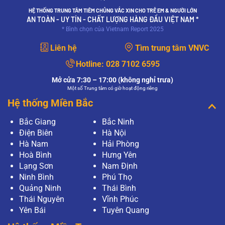
HỆ THỐNG TRUNG TÂM TIÊM CHỦNG VẮC XIN CHO TRẺ EM & NGƯỜI LỚN
AN TOÀN - UY TÍN - CHẤT LƯỢNG HÀNG ĐẦU VIỆT NAM *
* Bình chọn của Vietnam Report 2025
Liên hệ
Tìm trung tâm VNVC
Hotline:
028 7102 6595
Mở cửa 7:30 – 17:00 (không nghỉ trưa)
Một số Trung tâm có giờ hoạt động riêng
Hệ thống Miền Bắc
Bắc Giang
Bắc Ninh
Điện Biên
Hà Nội
Hà Nam
Hải Phòng
Hoà Bình
Hưng Yên
Lạng Sơn
Nam Định
Ninh Bình
Phú Thọ
Quảng Ninh
Thái Bình
Thái Nguyên
Vĩnh Phúc
Yên Bái
Tuyên Quang