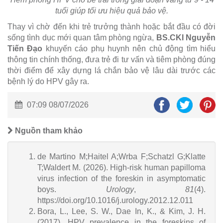
tuổi giúp tối ưu hiệu quả bảo vệ.
Thay vì chờ đến khi trẻ trưởng thành hoặc bắt đầu có đời
sống tình dục mới quan tâm phòng ngừa,
BS.CKI Nguyễn
Tiến Đạo
khuyến cáo phụ huynh nên chủ động tìm hiểu
thông tin chính thống, đưa trẻ đi tư vấn và tiêm phòng đúng
thời điểm để xây dựng lá chắn bảo vệ lâu dài trước các
bệnh lý do HPV gây ra.
07:09 08/07/2026
Nguồn tham khảo
de Martino M;Haitel A;Wrba F;Schatzl G;Klatte
T;Waldert M. (2026). High-risk human papilloma
virus infection of the foreskin in asymptomatic
boys.
Urology
,
81
(4).
https://doi.org/10.1016/j.urology.2012.12.011
Bora, L., Lee, S. W., Dae In, K., & Kim, J. H.
(2017). HPV prevalence in the foreskins of