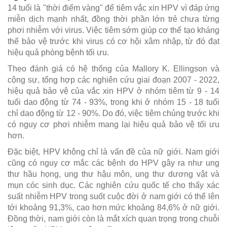
14 tuổi là "thời điểm vàng" để tiêm vắc xin HPV vì đáp ứng
miễn dịch mạnh nhất, đồng thời phần lớn trẻ chưa từng
phơi nhiễm với virus. Việc tiêm sớm giúp cơ thể tạo kháng
thể bảo vệ trước khi virus có cơ hội xâm nhập, từ đó đạt
hiệu quả phòng bệnh tối ưu.
Theo đánh giá có hệ thống của Mallory K. Ellingson và
cộng sự, tổng hợp các nghiên cứu giai đoạn 2007 - 2022,
hiệu quả bảo vệ của vắc xin HPV ở nhóm tiêm từ 9 - 14
tuổi dao động từ 74 - 93%, trong khi ở nhóm 15 - 18 tuổi
chỉ dao động từ 12 - 90%. Do đó, việc tiêm chủng trước khi
có nguy cơ phơi nhiễm mang lại hiệu quả bảo vệ tối ưu
hơn.
Đặc biệt, HPV không chỉ là vấn đề của nữ giới. Nam giới
cũng có nguy cơ mắc các bệnh do HPV gây ra như ung
thư hầu họng, ung thư hậu môn, ung thư dương vật và
mụn cóc sinh dục. Các nghiên cứu quốc tế cho thấy xác
suất nhiễm HPV trong suốt cuộc đời ở nam giới có thể lên
tới khoảng 91,3%, cao hơn mức khoảng 84,6% ở nữ giới.
Đồng thời, nam giới còn là mắt xích quan trọng trong chuỗi