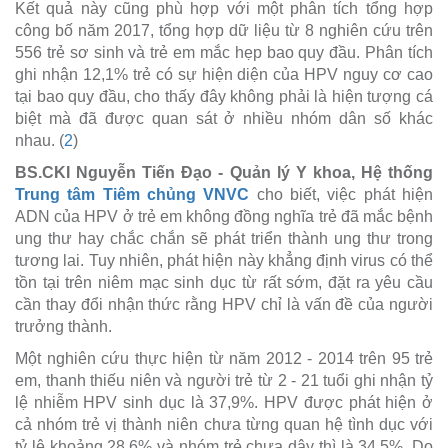
Kết quả này cũng phù hợp với một phân tích tổng hợp
công bố năm 2017, tổng hợp dữ liệu từ 8 nghiên cứu trên
556 trẻ sơ sinh và trẻ em mắc hẹp bao quy đầu. Phân tích
ghi nhận 12,1% trẻ có sự hiện diện của HPV nguy cơ cao
tại bao quy đầu, cho thấy đây không phải là hiện tượng cá
biệt mà đã được quan sát ở nhiều nhóm dân số khác
nhau. (
2
)
BS.CKI Nguyễn Tiến Đạo - Quản lý Y khoa, Hệ thống
Trung tâm Tiêm chủng VNVC
cho biết, việc phát hiện
ADN của HPV ở trẻ em không đồng nghĩa trẻ đã mắc bệnh
ung thư hay chắc chắn sẽ phát triển thành ung thư trong
tương lai. Tuy nhiên, phát hiện này khẳng định virus có thể
tồn tại trên niêm mạc sinh dục từ rất sớm, đặt ra yêu cầu
cần thay đổi nhận thức rằng HPV chỉ là vấn đề của người
trưởng thành.
Một nghiên cứu thực hiện từ năm 2012 - 2014 trên 95 trẻ
em, thanh thiếu niên và người trẻ từ 2 - 21 tuổi ghi nhận tỷ
lệ nhiễm HPV sinh dục là 37,9%. HPV được phát hiện ở
cả nhóm trẻ vị thành niên chưa từng quan hệ tình dục với
tỷ lệ khoảng 28,6% và nhóm trẻ chưa dậy thì là 34,5%. Do