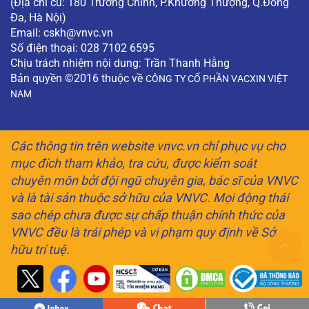
(Địa chỉ cũ: 180 Trường Chinh, P.Khương Thượng, Q.Đống
Đa, Hà Nội)
Email:
cskh@vnvc.vn
Số điện thoại: 028 7102 6595
Chịu trách nhiệm nội dung: Trần Thanh Hằng
Bản quyền ©2016 thuộc về
CÔNG TY CỔ PHẦN VACXIN VIỆT
NAM
Các thông tin trên website vnvc.vn chỉ phục vụ cho
mục đích tham khảo, tra cứu, được kiểm soát
chuyên môn bởi đội ngũ chuyên gia, bác sĩ của VNVC
và là tài sản thuộc sở hữu của VNVC. Mọi động thái
sao chép chưa được sự chấp thuận chính thức của
VNVC đều là trái phép và vi phạm quy định về Sở
hữu trí tuệ.