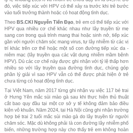
đó, việc tiếp xúc với HPV có thể xảy ra trước khi trẻ bước
vào tuổi trưởng thành hoặc có hoạt động tình dục.
Theo
BS.CKI Nguyễn Tiến Đạo
, trẻ em có thể tiếp xúc với
HPV qua nhiều cơ chế khác nhau như lây truyền từ mẹ
sang con trong quá trình mang thai hoặc sinh nở, tiếp xúc
gần với người chăm sóc mang virus, tự lây nhiễm từ các vị
trí khác trên cơ thể hoặc một số con đường tiếp xúc da -
niêm mạc (lây truyền qua các vật dụng nhiễm mầm bệnh
HPV). Dù các cơ chế này được ghi nhận với tỷ lệ thấp hơn
nhiều so với lây truyền qua đường tình dục, chúng góp
phần lý giải vì sao HPV vẫn có thể được phát hiện ở trẻ
chưa từng có hoạt động tình dục.
Tại Việt Nam, năm 2017 từng ghi nhận vụ việc 117 bé trai
ở Hưng Yên mắc sùi mào gà sau khi thực hiện thủ thuật
cắt bao quy đầu tại một cơ sở y tế không đảm bảo điều
kiện vô khuẩn. Năm 2024, tại Hà Nội cũng ghi nhận trường
hợp bé trai 2 tuổi mắc sùi mào gà do lây truyền từ người
chăm sóc. Mặc dù không phải là con đường lây nhiễm phổ
biến, những trường hợp này cho thấy trẻ em không hoàn