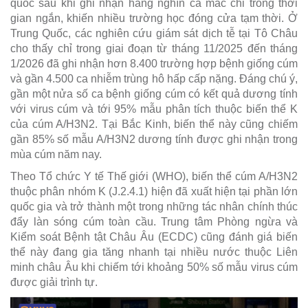
quốc sau khi ghi nhận hàng nghìn ca mắc chỉ trong thời
gian ngắn, khiến nhiều trường học đóng cửa tạm thời. Ở
Trung Quốc, các nghiên cứu giám sát dịch tễ tại Tô Châu
cho thấy chỉ trong giai đoạn từ tháng 11/2025 đến tháng
1/2026 đã ghi nhận hơn 8.400 trường hợp bệnh giống cúm
và gần 4.500 ca nhiễm trùng hô hấp cấp nặng. Đáng chú ý,
gần một nửa số ca bệnh giống cúm có kết quả dương tính
với virus cúm và tới 95% mẫu phân tích thuộc biến thể K
của cúm A/H3N2. Tại Bắc Kinh, biến thể này cũng chiếm
gần 85% số mẫu A/H3N2 dương tính được ghi nhận trong
mùa cúm năm nay.
Theo Tổ chức Y tế Thế giới (WHO), biến thể cúm A/H3N2
thuộc phân nhóm K (J.2.4.1) hiện đã xuất hiện tại phần lớn
quốc gia và trở thành một trong những tác nhân chính thúc
đẩy làn sóng cúm toàn cầu. Trung tâm Phòng ngừa và
Kiểm soát Bệnh tật Châu Âu (ECDC) cũng đánh giá biến
thể này đang gia tăng nhanh tại nhiều nước thuộc Liên
minh châu Âu khi chiếm tới khoảng 50% số mẫu virus cúm
được giải trình tự.