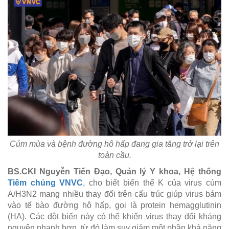
Cúm mùa và bệnh đường hô hấp đang gia tăng trở lại trên
toàn cầu.
BS.CKI Nguyễn Tiến Đạo, Quản lý Y khoa, Hệ thống
Tiêm chủng VNVC
, cho biết biến thể K của virus cúm
A/H3N2 mang nhiều thay đổi trên cấu trúc giúp virus bám
vào tế bào đường hô hấp, gọi là protein hemagglutinin
(HA). Các đột biến này có thể khiến virus thay đổi kháng
nguyên nhanh hơn, từ đó làm suy giảm một phần khả năng