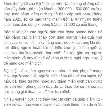
Theo thống kê của Bộ Y tế, tại Việt Nam, trong những năm
gần đây luôn ghi nhận khoảng 300.000 - 500.000 trường
hợp mắc bệnh viêm đường hô hấp cấp mỗi năm. Riêng
năm 2025, số ca mắc tăng mạnh trở lại từ những tháng
cuối năm, dao động khoảng 8.500 - 11.000 ca mỗi tháng.
Bác sĩ khuyến cáo người dân chủ động phòng bệnh hô
hấp bằng các biện pháp đơn giản nhưng hiệu quả như
tiêm vắc xin cúm định kỳ hằng năm, đeo khẩu trang khi đến
nơi đông người hoặc khi có triệu chứng hô hấp, giữ vệ
sinh tay thường xuyên, hạn chế tiếp xúc gần với người
mắc bệnh và duy trì chế độ dinh dưỡng, nghỉ ngơi hợp lý
để nâng cao miễn dịch.
Đặc biệt, các nhóm nguy cơ cao như trẻ nhỏ, phụ nữ mang
thai, người cao tuổi, người mắc bệnh nền về tim mạch, hô
hấp, đái tháo đường hoặc suy giảm miễn dịch cần được
ưu tiên tiêm phòng cúm đầy đủ và theo dõi sức khỏe sát
hơn trong giai đoạn cao điểm dịch bệnh.
Nhiều nghiên cứu cho thấy vắc xin cúm đã giúp giảm 72 -
75% số ca nhập viện ở trẻ em và thanh thiếu niên dưới 18