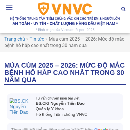
Toggle
navigation
HỆ THỐNG TRUNG TÂM TIÊM CHỦNG VẮC XIN CHO TRẺ EM & NGƯỜI LỚN
AN TOÀN - UY TÍN - CHẤT LƯỢNG HÀNG ĐẦU VIỆT NAM *
* Bình chọn của Vietnam Report 2025
Trang chủ
»
Tin tức
»
Mùa cúm 2025 – 2026: Mức độ mắc
bệnh hô hấp cao nhất trong 30 năm qua
MÙA CÚM 2025 – 2026: MỨC ĐỘ MẮC
BỆNH HÔ HẤP CAO NHẤT TRONG 30
NĂM QUA
Tư vấn chuyên môn bài viết
BS.CKI Nguyễn Tiến Đạo
Quản lý Y khoa
Hệ thống Tiêm chủng VNVC