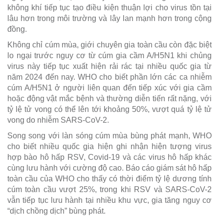
không khí tiếp tục tạo điều kiện thuận lợi cho virus tồn tại
lâu hơn trong môi trường và lây lan mạnh hơn trong cộng
đồng.
Không chỉ cúm mùa, giới chuyên gia toàn cầu còn đặc biệt
lo ngại trước nguy cơ từ cúm gia cầm A/H5N1 khi chủng
virus này tiếp tục xuất hiện rải rác tại nhiều quốc gia từ
năm 2024 đến nay. WHO cho biết phần lớn các ca nhiễm
cúm A/H5N1 ở người liên quan đến tiếp xúc với gia cầm
hoặc động vật mắc bệnh và thường diễn tiến rất nặng, với
tỷ lệ tử vong có thể lên tới khoảng 50%, vượt quá tỷ lệ tử
vong do nhiễm SARS-CoV-2.
Song song với làn sóng cúm mùa bùng phát mạnh, WHO
cho biết nhiều quốc gia hiện ghi nhận hiện tượng virus
hợp bào hô hấp RSV, Covid-19 và các virus hô hấp khác
cùng lưu hành với cường độ cao. Báo cáo giám sát hô hấp
toàn cầu của WHO cho thấy có thời điểm tỷ lệ dương tính
cúm toàn cầu vượt 25%, trong khi RSV và SARS-CoV-2
vẫn tiếp tục lưu hành tại nhiều khu vực, gia tăng nguy cơ
“dịch chồng dịch” bùng phát.