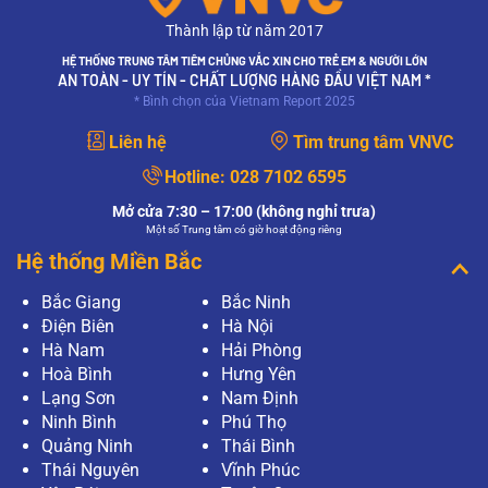
Thành lập từ năm 2017
HỆ THỐNG TRUNG TÂM TIÊM CHỦNG VẮC XIN CHO TRẺ EM & NGƯỜI LỚN
AN TOÀN - UY TÍN - CHẤT LƯỢNG HÀNG ĐẦU VIỆT NAM *
* Bình chọn của Vietnam Report 2025
Liên hệ
Tìm trung tâm VNVC
Hotline:
028 7102 6595
Mở cửa 7:30 – 17:00 (không nghỉ trưa)
Một số Trung tâm có giờ hoạt động riêng
Hệ thống Miền Bắc
Bắc Giang
Bắc Ninh
Điện Biên
Hà Nội
Hà Nam
Hải Phòng
Hoà Bình
Hưng Yên
Lạng Sơn
Nam Định
Ninh Bình
Phú Thọ
Quảng Ninh
Thái Bình
Thái Nguyên
Vĩnh Phúc