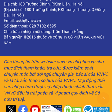
Địa chỉ: 180 Trường Chinh, P.Kim Liên, Hà Nội
(Địa chỉ cũ: 180 Trường Chinh, P.Khương Thượng, Q.Đống
Đa, Hà Nội)
Email:
cskh@vnvc.vn
Số điện thoại: 028 7102 6595
Chịu trách nhiệm nội dung: Trần Thanh Hằng
Bản quyền ©2016 thuộc về
CÔNG TY CỔ PHẦN VACXIN VIỆT
NAM
Các thông tin trên website vnvc.vn chỉ phục vụ cho
mục đích tham khảo, tra cứu, được kiểm soát
chuyên môn bởi đội ngũ chuyên gia, bác sĩ của VNVC
và là tài sản thuộc sở hữu của VNVC. Mọi động thái
sao chép chưa được sự chấp thuận chính thức của
VNVC đều là trái phép và vi phạm quy định về Sở
hữu trí tuệ.