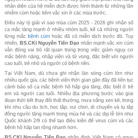
nhận diện của hệ miễn dịch được hình thành từ những lần
nhiễm cúm hoặc tiêm vắc xin ở các mùa trước.
Điều này lý giải vì sao mùa cúm 2025 - 2026 ghi nhận số
ca mắc tăng mạnh ở nhiều nhóm tuổi, kể cả những người
từng mắc
bệnh cúm
hoặc đã có miễn dịch trước đó. Tuy
nhiên,
BS.CKI Nguyễn Tiến Đạo
nhấn mạnh vắc xin cúm
vẫn đóng vai trò rất quan trọng trong việc giảm nguy cơ
mắc bệnh nặng, nhập viện và tử vong, đặc biệt với người
cao tuổi, trẻ nhỏ và người có bệnh nền.
Tại Việt Nam, dù chưa ghi nhận làn sóng cúm lớn như
nhiều quốc gia, các bệnh viện thời gian gần đây đã liên tục
cảnh báo số ca mắc bệnh hô hấp gia tăng, đặc biệt ở trẻ
em và người cao tuổi. Nhiều địa phương bước vào giai
đoạn thời tiết thay đổi thất thường, mưa nắng xen kẽ, trong
khi nhu cầu du lịch, học tập, vui chơi, di chuyển và tụ tập
đông người tăng mạnh trong mùa hè và các dịp lễ lớn như
Quốc khánh 2/9 có thể tạo điều kiện để virus cúm và các
bệnh hô hấp lan rộng nhanh hơn.
BS.CKI Nguyễn Tiến Đạo
nhận định Việt Nam có nguy