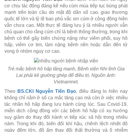
cơ chịu tác động đáng kể nếu cúm mùa tiếp tục bùng phát
mạnh trên toàn cầu do mật độ dân số cao, giao thương
quốc tế lớn và tỷ lệ bao phủ vắc xin cúm ở cộng đồng hiện
vẫn chưa cao. Một thực tế đáng lưu ý là nhiều người vẫn
chủ quan cho rằng cúm chỉ là bệnh thông thường, trong khi
bệnh có thể gây biến chứng nặng như viêm phổi, suy hô
hấp, viêm cơ tim, làm nặng bệnh nền hoặc dẫn đến tử
vong ở nhóm nguy cơ cao.
Trẻ mắc bệnh hô hấp tăng mạnh, Bệnh viện Nhi tỉnh Gia
Lai phải kê giường ghép để điều trị. Nguồn ảnh:
Vietnamnet.
Theo
BS.CKI Nguyễn Tiến Đạo
, điều đáng lo hiện nay
không chỉ nằm ở số ca mắc tăng cao mà còn ở việc nhiều
tác nhân hô hấp đang lưu hành cùng lúc. Sau Covid-19,
miễn dịch cộng đồng với các bệnh hô hấp có xu hướng
suy giảm do thay đổi hành vi tiếp xúc xã hội trong nhiều
năm. Trong khi đó, biến đổi khí hậu, chênh lệch nhiệt độ
ngày đêm lớn, độ ẩm thay đổi thất thường và ô nhiễm