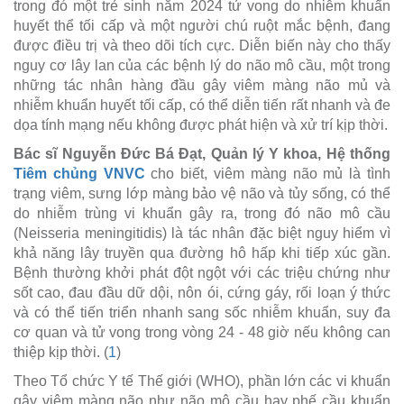
trong đó một trẻ sinh năm 2024 tử vong do nhiễm khuẩn
huyết thể tối cấp và một người chú ruột mắc bệnh, đang
được điều trị và theo dõi tích cực. Diễn biến này cho thấy
nguy cơ lây lan của các bệnh lý do não mô cầu, một trong
những tác nhân hàng đầu gây viêm màng não mủ và
nhiễm khuẩn huyết tối cấp, có thể diễn tiến rất nhanh và đe
dọa tính mạng nếu không được phát hiện và xử trí kịp thời.
Bác sĩ Nguyễn Đức Bá Đạt, Quản lý Y khoa, Hệ thống
Tiêm chủng VNVC
cho biết, viêm màng não mủ là tình
trạng viêm, sưng lớp màng bảo vệ não và tủy sống, có thể
do nhiễm trùng vi khuẩn gây ra, trong đó não mô cầu
(Neisseria meningitidis) là tác nhân đặc biệt nguy hiểm vì
khả năng lây truyền qua đường hô hấp khi tiếp xúc gần.
Bệnh thường khởi phát đột ngột với các triệu chứng như
sốt cao, đau đầu dữ dội, nôn ói, cứng gáy, rối loạn ý thức
và có thể tiến triển nhanh sang sốc nhiễm khuẩn, suy đa
cơ quan và tử vong trong vòng 24 - 48 giờ nếu không can
thiệp kịp thời. (
1
)
Theo Tổ chức Y tế Thế giới (WHO), phần lớn các vi khuẩn
gây viêm màng não như não mô cầu hay phế cầu khuẩn