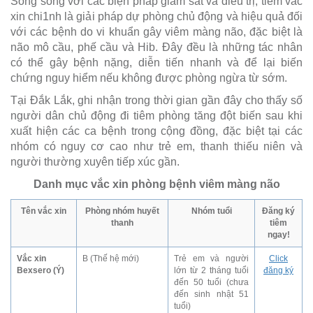
Song song với các biện pháp giám sát và điều trị, tiêm vắc
xin chi1nh là giải pháp dự phòng chủ động và hiệu quả đối
với các bệnh do vi khuẩn gây viêm màng não, đặc biệt là
não mô cầu, phế cầu và Hib. Đây đều là những tác nhân
có thể gây bệnh nặng, diễn tiến nhanh và để lại biến
chứng nguy hiểm nếu không được phòng ngừa từ sớm.
Tại Đắk Lắk, ghi nhận trong thời gian gần đây cho thấy số
người dân chủ động đi tiêm phòng tăng đột biến sau khi
xuất hiện các ca bệnh trong cộng đồng, đặc biệt tại các
nhóm có nguy cơ cao như trẻ em, thanh thiếu niên và
người thường xuyên tiếp xúc gần.
Danh mục vắc xin phòng bệnh viêm màng não
Tên vắc xin
Phòng nhóm huyết
Nhóm tuổi
Đăng ký
thanh
tiêm
ngay!
Vắc xin
B (Thế hệ mới)
Trẻ em và người
Click
Bexsero (Ý)
lớn từ 2 tháng tuổi
đăng ký
đến 50 tuổi (chưa
đến sinh nhật 51
tuổi)