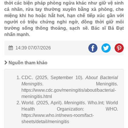
thời các biện pháp phòng ngừa khác như giữ vệ sinh
cá nhân, rửa tay thường xuyên bằng xà phòng, che
miệng khi ho hoặc hắt hơi, hạn chế tiếp xúc gần với
người có triệu chứng nghi ngờ, đồng thời giữ môi
trường sống thông thoáng, sạch sẽ. Bác sĩ Bá Đạt
nhấn mạnh.
14:39 07/07/2026
Nguồn tham khảo
CDC. (2025, September 10).
About Bacterial
Meningitis
. Meningitis.
https://www.cdc.gov/meningitis/about/bacterial-
meningitis.html
World. (2025, April).
Meningitis
. Who.Int; World
Health Organization: WHO.
https://www.who.int/news-room/fact-
sheets/detail/meningitis