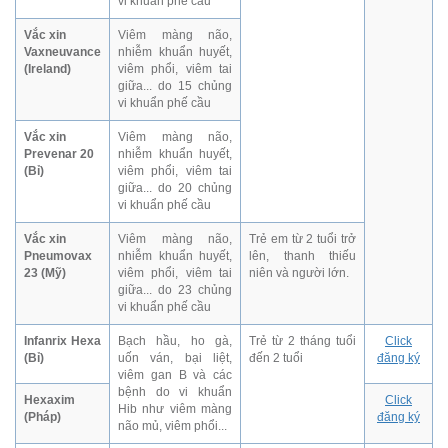
vi khuẩn phế cầu
Vắc xin
Viêm màng não,
Vaxneuvance
nhiễm khuẩn huyết,
(Ireland)
viêm phổi, viêm tai
giữa... do 15 chủng
vi khuẩn phế cầu
Vắc xin
Viêm màng não,
Prevenar 20
nhiễm khuẩn huyết,
(Bỉ)
viêm phổi, viêm tai
giữa... do 20 chủng
vi khuẩn phế cầu
Vắc xin
Viêm màng não,
Trẻ em từ 2 tuổi trở
Pneumovax
nhiễm khuẩn huyết,
lên, thanh thiếu
23 (Mỹ)
viêm phổi, viêm tai
niên và người lớn.
giữa... do 23 chủng
vi khuẩn phế cầu
Infanrix Hexa
Bạch hầu, ho gà,
Trẻ từ 2 tháng tuổi
Click
(Bỉ)
uốn ván, bại liệt,
đến 2 tuổi
đăng ký
viêm gan B và các
bệnh do vi khuẩn
Hexaxim
Click
Hib như viêm màng
(Pháp)
đăng ký
não mủ, viêm phổi...