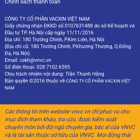
Chính sách thanh toán
CÔNG TY CỔ PHẦN VACXIN VIỆT NAM
Giấy chứng nhận ĐKKD số 0107631488 do sở Kế hoạch và
Đầu tư TP. Hà Nội cấp ngày 11/11/2016
Địa chỉ: 180 Trường Chinh, P.Kim Liên, Hà Nội
(Địa chỉ cũ: 180 Trường Chinh, P.Khương Thượng, Q.Đống
Đa, Hà Nội)
Email:
cskh@vnvc.vn
Số điện thoại: 028 7102 6595
Chịu trách nhiệm nội dung: Trần Thanh Hằng
Bản quyền ©2016 thuộc về
CÔNG TY CỔ PHẦN VACXIN VIỆT
NAM
Các thông tin trên website vnvc.vn chỉ phục vụ cho
mục đích tham khảo, tra cứu, được kiểm soát
chuyên môn bởi đội ngũ chuyên gia, bác sĩ của VNVC
và là tài sản thuộc sở hữu của VNVC. Mọi động thái