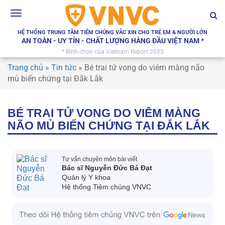
Toggle
navigation
HỆ THỐNG TRUNG TÂM TIÊM CHỦNG VẮC XIN CHO TRẺ EM & NGƯỜI LỚN
AN TOÀN - UY TÍN - CHẤT LƯỢNG HÀNG ĐẦU VIỆT NAM *
* Bình chọn của Vietnam Report 2025
Trang chủ
»
Tin tức
»
Bé trai tử vong do viêm màng não
mủ biến chứng tại Đắk Lắk
BÉ TRAI TỬ VONG DO VIÊM MÀNG
NÃO MỦ BIẾN CHỨNG TẠI ĐẮK LẮK
Tư vấn chuyên môn bài viết
Bác sĩ Nguyễn Đức Bá Đạt
Quản lý Y khoa
Hệ thống Tiêm chủng VNVC