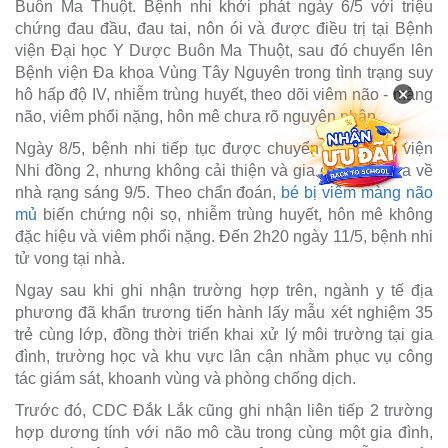
Buôn Ma Thuột. Bệnh nhi khởi phát ngày 6/5 với triệu
chứng đau đầu, đau tai, nôn ói và được điều trị tại Bệnh
viện Đại học Y Dược Buôn Ma Thuột, sau đó chuyển lên
Bệnh viện Đa khoa Vùng Tây Nguyên trong tình trạng suy
×
hô hấp độ IV, nhiễm trùng huyết, theo dõi viêm não - màng
não, viêm phổi nặng, hôn mê chưa rõ nguyên nhân.
Ngày 8/5, bệnh nhi tiếp tục được chuyển đến Bệnh viện
Nhi đồng 2, nhưng không cải thiện và gia đình xin đưa về
nhà rạng sáng 9/5. Theo chẩn đoán,
bé bị viêm màng não
mủ
biến chứng nội sọ, nhiễm trùng huyết, hôn mê không
đặc hiệu và viêm phổi nặng. Đến 2h20 ngày 11/5, bệnh nhi
tử vong tại nhà.
Ngay sau khi ghi nhận trường hợp trên, ngành y tế địa
phương đã khẩn trương tiến hành lấy mẫu xét nghiệm 35
trẻ cùng lớp, đồng thời triển khai xử lý môi trường tại gia
đình, trường học và khu vực lân cận nhằm phục vụ công
tác giám sát, khoanh vùng và phòng chống dịch.
Trước đó, CDC Đắk Lắk cũng ghi nhận liên tiếp 2 trường
hợp dương tính với não mô cầu trong cùng một gia đình,