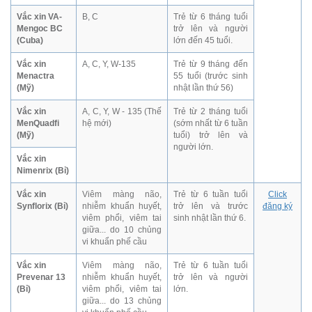
Vắc xin VA-
B, C
Trẻ từ 6 tháng tuổi
Mengoc BC
trở lên và người
(Cuba)
lớn đến 45 tuổi.
Vắc xin
A, C, Y, W-135
Trẻ từ 9 tháng đến
Menactra
55 tuổi (trước sinh
(Mỹ)
nhật lần thứ 56)
Vắc xin
A, C, Y, W - 135 (Thế
Trẻ từ 2 tháng tuổi
MenQuadfi
hệ mới)
(sớm nhất từ 6 tuần
(Mỹ)
tuổi) trở lên và
người lớn.
Vắc xin
Nimenrix (Bỉ)
Vắc xin
Viêm màng não,
Trẻ từ 6 tuần tuổi
Click
Synflorix (Bỉ)
nhiễm khuẩn huyết,
trở lên và trước
đăng ký
viêm phổi, viêm tai
sinh nhật lần thứ 6.
giữa... do 10 chủng
vi khuẩn phế cầu
Vắc xin
Viêm màng não,
Trẻ từ 6 tuần tuổi
Prevenar 13
nhiễm khuẩn huyết,
trở lên và người
(Bỉ)
viêm phổi, viêm tai
lớn.
giữa... do 13 chủng