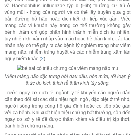
và Haemophilus influenzae týp b (Hib) thường cư trú ở
vùng mũi - họng của người và có thể lây truyền qua giọt
bắn đường hô hấp hoặc dịch tiết khi tiếp xúc gần. Việc
mang các vi khuẩn này trong cơ thể thường không gây
bệnh, thậm chí góp phần hình thành miễn dịch tự nhiên,
tuy nhiên khi xâm nhập vào máu hoặc hệ thần kinh, các tác
nhân này có thể gây ra các bệnh lý nghiêm trọng như viêm
màng não, nhiễm trùng huyết và các nhiễm trùng xâm lấn
nguy hiểm khác.(
2
)
Viêm màng não đặc trưng bởi đau đầu, nôn mửa, rối loạn ý
thức do kích thích rễ thần kinh tủy sống.
Trước nguy cơ dịch tễ, ngành y tế khuyến cáo người dân
cần theo dõi sát các dấu hiệu nghi ngờ, đặc biệt ở trẻ nhỏ,
người sống trong cùng hộ gia đình hoặc có tiếp xúc gần
với ca bệnh. Khi xuất hiện triệu chứng bất thường, cần đến
ngay cơ sở y tế để được thăm khám và điều trị kịp thời,
tránh biến chứng nặng.