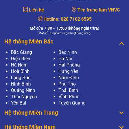
XEM THÊM
Liên hệ
Tìm trung tâm VNVC
Mục đích của xét nghiệm PAP và xét nghiệm
HPV có giống nhau không?
Hotline:
028 7102 6595
Mục đích của xét nghiệm PAP và xét nghiệm
HPV có giống nhau không?
Mở cửa 7:30 – 17:00 (không nghỉ trưa)
Một số Trung tâm có giờ hoạt động riêng
XEM THÊM
Hệ thống Miền Bắc
Làm gì khi xét nghiệm PAP có kết quả bất
Bắc Giang
Bắc Ninh
thường?
Điện Biên
Hà Nội
Thưa bác sĩ, tôi vừa tiến hành phương pháp
Pap để tầm soát ung thư cổ tử cung tại bệnh
Hà Nam
Hải Phòng
viện, tuy nhiên khi có kết quả, tôi thấy kết quả có
Hoà Bình
Hưng Yên
điều bất thường? Tôi…
Lạng Sơn
Nam Định
XEM THÊM
Ninh Bình
Phú Thọ
Quảng Ninh
Thái Bình
Xét nghiệm Pap là gì?
Thái Nguyên
Vĩnh Phúc
Thưa bác sĩ, em thường nghe về khái niệm xét
nghiệm Pap nhưng chưa rõ nó có vai trò gì ạ?
Yên Bái
Tuyên Quang
Nếu một người có kết quả xét nghiệm PAP là bất
Hệ thống Miền Trung
thường thì có nghĩa…
XEM THÊM
Hệ thống Miền Nam