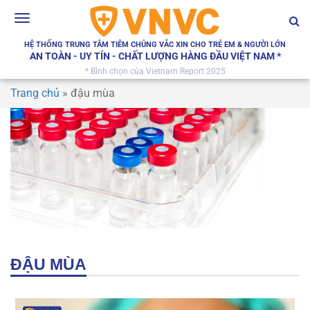
Toggle
navigation
HỆ THỐNG TRUNG TÂM TIÊM CHỦNG VẮC XIN CHO TRẺ EM & NGƯỜI LỚN
AN TOÀN - UY TÍN - CHẤT LƯỢNG HÀNG ĐẦU VIỆT NAM *
* Bình chọn của Vietnam Report 2025
Trang chủ
»
đậu mùa
ĐẬU MÙA