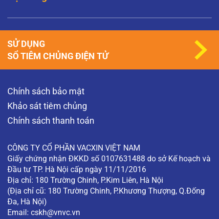
Đã tiêm phòng HPV thì có nguy cơ mắc sùi
mào gà không?
Thưa bác sĩ, quan hệ bằng miệng thì có khả
năng mắc sùi mào gà không? Người bị sùi mào
gà có nên đặt vòng tránh thai không? Tôi đã
SỬ DỤNG
tiêm phòng HPV tại sao tôi…
SỔ TIÊM CHỦNG ĐIỆN TỬ
XEM THÊM
Khám phụ khoa có phát hiện được ung thư
Chính sách bảo mật
cổ tử cung không?
Khám phụ khoa có phát hiện được ung thư cổ tử
Khảo sát tiêm chủng
cung không? (Độc giả ẩn danh)
Chính sách thanh toán
XEM THÊM
CÔNG TY CỔ PHẦN VACXIN VIỆT NAM
Giấy chứng nhận ĐKKD số 0107631488 do sở Kế hoạch và
Đầu tư TP. Hà Nội cấp ngày 11/11/2016
Địa chỉ: 180 Trường Chinh, P.Kim Liên, Hà Nội
(Địa chỉ cũ: 180 Trường Chinh, P.Khương Thượng, Q.Đống
Đa, Hà Nội)
Email:
cskh@vnvc.vn