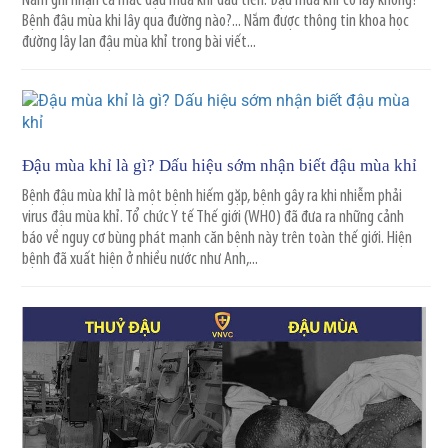
Nam ghi nhận ca mắc đậu mùa khỉ đầu tiên. Đậu mùa khỉ có lây không?
Bệnh đậu mùa khi lây qua đường nào?... Nắm được thông tin khoa học
đường lây lan đậu mùa khỉ trong bài viết...
Đậu mùa khỉ là gì? Dấu hiệu sớm nhận biết đậu mùa khỉ
Bệnh đậu mùa khỉ là một bệnh hiếm gặp, bệnh gây ra khi nhiễm phải
virus đậu mùa khỉ. Tổ chức Y tế Thế giới (WHO) đã đưa ra những cảnh
báo về nguy cơ bùng phát mạnh căn bệnh này trên toàn thế giới. Hiện
bệnh đã xuất hiện ở nhiều nước như Anh,...