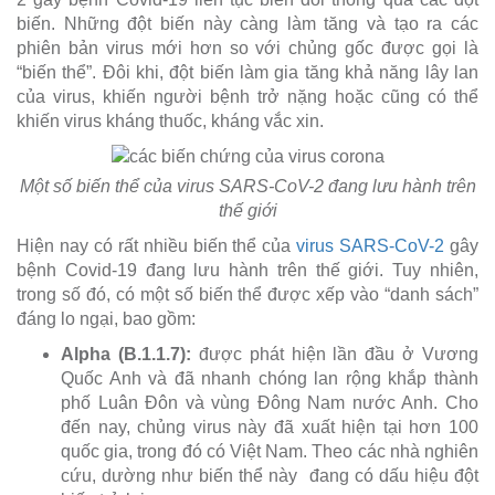
biến. Những đột biến này càng làm tăng và tạo ra các
phiên bản virus mới hơn so với chủng gốc được gọi là
“biến thể”. Đôi khi, đột biến làm gia tăng khả năng lây lan
của virus, khiến người bệnh trở nặng hoặc cũng có thể
khiến virus kháng thuốc, kháng vắc xin.
Một số biến thể của virus SARS-CoV-2 đang lưu hành trên
thế giới
Hiện nay có rất nhiều biến thể của
virus SARS-CoV-2
gây
bệnh Covid-19 đang lưu hành trên thế giới. Tuy nhiên,
trong số đó, có một số biến thể được xếp vào “danh sách”
đáng lo ngại, bao gồm:
Alpha (B.1.1.7):
được phát hiện lần đầu ở Vương
Quốc Anh và đã nhanh chóng lan rộng khắp thành
phố Luân Đôn và vùng Đông Nam nước Anh. Cho
đến nay, chủng virus này đã xuất hiện tại hơn 100
quốc gia, trong đó có Việt Nam. Theo các nhà nghiên
cứu, dường như biến thể này đang có dấu hiệu đột