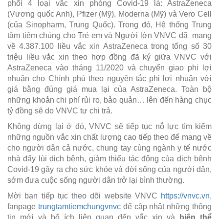
phối 4 loại vắc xin phòng Covid-19 là: AstraZeneca
(Vương quốc Anh), Pfizer (Mỹ), Moderna (Mỹ) và Vero Cell
(của Sinopharm, Trung Quốc). Trong đó, Hệ thống Trung
tâm tiêm chủng cho Trẻ em và Người lớn VNVC đã mang
về 4.387.100 liều vắc xin AstraZeneca trong tổng số 30
triệu liều vắc xin theo hợp đồng đã ký giữa VNVC với
AstraZeneca vào tháng 11/2020 và chuyển giao phi lợi
nhuận cho Chính phủ theo nguyên tắc phi lợi nhuận với
giá bằng đúng giá mua lại của AstraZeneca. Toàn bộ
những khoản chi phí rủi ro, bảo quản… lên đến hàng chục
tỷ đồng sẽ do VNVC tự chi trả.
Không dừng lại ở đó, VNVC sẽ tiếp tục nỗ lực tìm kiếm
những nguồn vắc xin chất lượng cao tiếp theo để mang về
cho người dân cả nước, chung tay cùng ngành y tế nước
nhà đẩy lùi dịch bệnh, giảm thiểu tác động của dịch bệnh
Covid-19 gây ra cho sức khỏe và đời sống của người dân,
sớm đưa cuộc sống người dân trở lại bình thường.
Mời bạn tiếp tục theo dõi website VNVC
https://vnvc.vn
,
fanpage
trungtamtiemchungvnvc
để cập nhật những thông
tin mới và bổ ích liên quan đến vắc xin và
biến thể