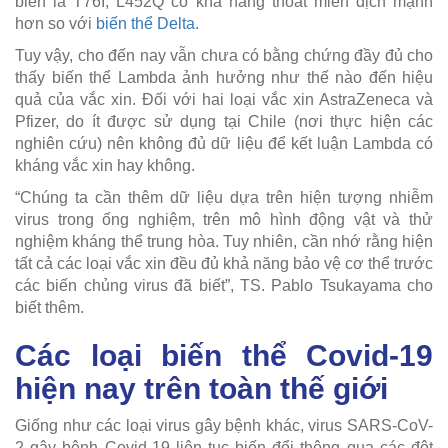
biến là T76I, L452Q có khả năng thoát miễn dịch mạnh
hơn so với
biến thể Delta
.
Tuy vậy, cho đến nay vẫn chưa có bằng chứng đầy đủ cho
thấy biến thể Lambda ảnh hưởng như thế nào đến hiệu
quả của vắc xin. Đối với hai loại vắc xin AstraZeneca và
Pfizer, do ít được sử dụng tại Chile (nơi thực hiện các
nghiên cứu) nên không đủ dữ liệu để kết luận Lambda có
kháng vắc xin hay không.
“Chúng ta cần thêm dữ liệu dựa trên hiện tượng nhiễm
virus trong ống nghiệm, trên mô hình động vật và thử
nghiệm kháng thể trung hòa. Tuy nhiên, cần nhớ rằng hiện
tất cả các loại vắc xin đều đủ khả năng bảo vệ cơ thể trước
các biến chủng virus đã biết”, TS. Pablo Tsukayama cho
biết thêm.
Các loại biến thể Covid-19
hiện nay trên toàn thế giới
Giống như các loại virus gây bệnh khác, virus SARS-CoV-
2 gây bệnh Covid-19 liên tục biến đổi thông qua các đột