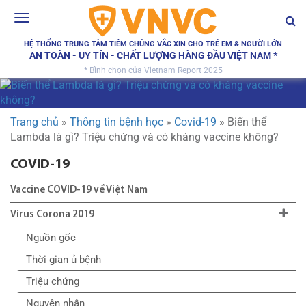
Toggle
navigation
HỆ THỐNG TRUNG TÂM TIÊM CHỦNG VẮC XIN CHO TRẺ EM & NGƯỜI LỚN
AN TOÀN - UY TÍN - CHẤT LƯỢNG HÀNG ĐẦU VIỆT NAM *
* Bình chọn của Vietnam Report 2025
Trang chủ
»
Thông tin bệnh học
»
Covid-19
»
Biến thể
Lambda là gì? Triệu chứng và có kháng vaccine không?
COVID-19
Vaccine COVID-19 về Việt Nam
Virus Corona 2019
Nguồn gốc
Thời gian ủ bệnh
Triệu chứng
Nguyên nhân