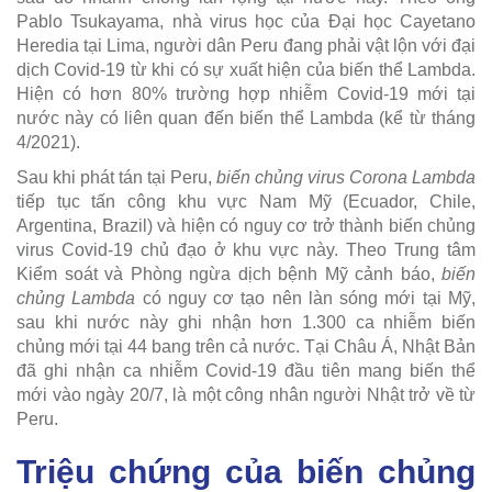
Pablo Tsukayama, nhà virus học của Đại học Cayetano
Heredia tại Lima, người dân Peru đang phải vật lộn với đại
dịch Covid-19 từ khi có sự xuất hiện của biến thể Lambda.
Hiện có hơn 80% trường hợp nhiễm Covid-19 mới tại
nước này có liên quan đến biến thể Lambda (kể từ tháng
4/2021).
Sau khi phát tán tại Peru,
biến chủng virus Corona Lambda
tiếp tục tấn công khu vực Nam Mỹ (Ecuador, Chile,
Argentina, Brazil) và hiện có nguy cơ trở thành biến chủng
virus Covid-19 chủ đạo ở khu vực này. Theo Trung tâm
Kiểm soát và Phòng ngừa dịch bệnh Mỹ cảnh báo,
biến
chủng Lambda
có nguy cơ tạo nên làn sóng mới tại Mỹ,
sau khi nước này ghi nhận hơn 1.300 ca nhiễm biến
chủng mới tại 44 bang trên cả nước. Tại Châu Á, Nhật Bản
đã ghi nhận ca nhiễm Covid-19 đầu tiên mang biến thể
mới vào ngày 20/7, là một công nhân người Nhật trở về từ
Peru.
Triệu chứng của biến chủng