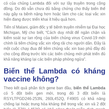
có của chủng Lambda đối với sự lây truyền trong cộng
đồng. Do đó vẫn chưa đủ bằng chứng cho thấy biến thể
này gây ra bệnh nặng hơn hoặc làm cho các loại vắc xin
hiện đang được triển khai ít hiệu quả hơn.
Tiến sĩ Malani, giám đốc y tế bệnh truyền nhiễm tại Đại học
Michigan, Mỹ cho biết, “Cách duy nhất để ngăn chặn và
kiểm soát sự lan rộng của biến chủng virus Covid-19 mới
chính là tiêm chủng vắc xin rộng rãi cho người dân. Đây là
một cuộc chạy đua để tiêm chủng vắc xin bao phủ đầy đủ
cho cộng đồng trước khi các biến chủng mới phát triển đủ
khả năng kháng lại các biện pháp phòng ngừa”.
Biến thể Lambda có kháng
vaccine không?
Theo kết quả phân tích gene ban đầu,
biến thể Lambda
có 5 đột biến gen mới, trong đó 3 đột biến là
RSYLTPGD246-253N, 260L452Q, F490S có khả năng
chống lại hoặc trung hòa kháng thể trong vắc xin và 2 đột