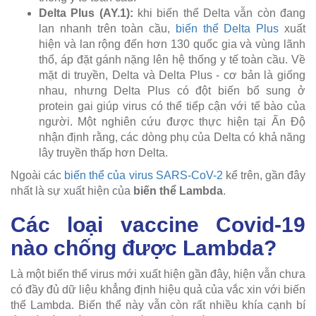
Delta Plus (AY.1):
khi biến thể Delta vẫn còn đang
lan nhanh trên toàn cầu,
biến thể Delta Plus
xuất
hiện và lan rộng đến hơn 130 quốc gia và vùng lãnh
thổ, áp đặt gánh nặng lên hệ thống y tế toàn cầu. Về
mặt di truyền, Delta và Delta Plus - cơ bản là giống
nhau, nhưng Delta Plus có đột biến bổ sung ở
protein gai giúp virus có thể tiếp cận với tế bào của
người. Một nghiên cứu được thực hiện tại Ấn Độ
nhận định rằng, các dòng phụ của Delta có khả năng
lây truyền thấp hơn Delta.
Ngoài các
biến thể của virus SARS-CoV-2
kể trên, gần đây
nhất là sự xuất hiện của
biến thể Lambda
.
Các loại vaccine Covid-19
nào chống được Lambda?
Là một biến thể virus mới xuất hiện gần đây, hiện vẫn chưa
có đầy đủ dữ liệu khẳng định hiệu quả của vắc xin với biến
thể Lambda. Biến thể này vẫn còn rất nhiều khía cạnh bí