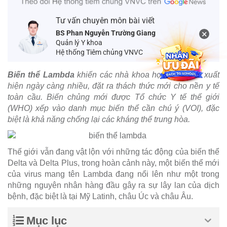
Tư vấn chuyên môn bài viết
×
BS Phan Nguyễn Trường Giang
Quản lý Y khoa
Hệ thống Tiêm chủng VNVC
Biến thể Lambda
khiến các nhà khoa học chú ý khi xuất
hiện ngày càng nhiều, đặt ra thách thức mới cho nền y tế
toàn cầu. Biến chủng mới được Tổ chức Y tế thế giới
(WHO) xếp vào danh mục biến thể cần chú ý (VOI), đặc
biệt là khả năng chống lại các kháng thể trung hòa.
Thế giới vẫn đang vật lộn với những tác động của biến thể
Delta và Delta Plus, trong hoàn cảnh này, một biến thể mới
của virus mang tên Lambda đang nổi lên như một trong
những nguyên nhân hàng đầu gây ra sự lây lan của dịch
bệnh, đặc biệt là tại Mỹ Latinh, châu Úc và châu Âu.
Mục lục