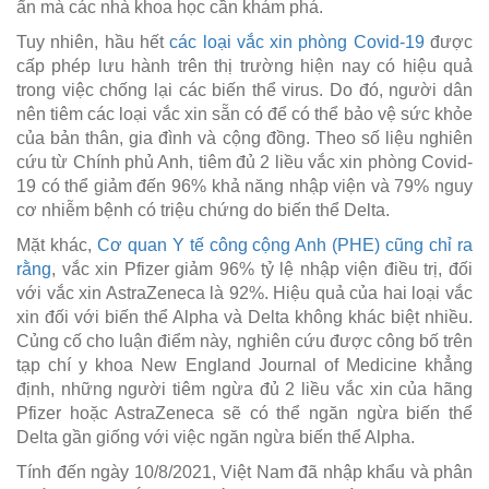
ẩn mà các nhà khoa học cần khám phá.
Tuy nhiên, hầu hết
các loại vắc xin phòng Covid-19
được
cấp phép lưu hành trên thị trường hiện nay có hiệu quả
trong việc chống lại các biến thể virus. Do đó, người dân
nên tiêm các loại vắc xin sẵn có để có thể bảo vệ sức khỏe
của bản thân, gia đình và cộng đồng. Theo số liệu nghiên
cứu từ Chính phủ Anh, tiêm đủ 2 liều vắc xin phòng Covid-
19 có thể giảm đến 96% khả năng nhập viện và 79% nguy
cơ nhiễm bệnh có triệu chứng do biến thể Delta.
Mặt khác,
Cơ quan Y tế công cộng Anh (PHE) cũng chỉ ra
rằng
, vắc xin Pfizer giảm 96% tỷ lệ nhập viện điều trị, đối
với vắc xin AstraZeneca là 92%. Hiệu quả của hai loại vắc
xin đối với biến thể Alpha và Delta không khác biệt nhiều.
Củng cố cho luận điểm này, nghiên cứu được công bố trên
tạp chí y khoa New England Journal of Medicine khẳng
định, những người tiêm ngừa đủ 2 liều vắc xin của hãng
Pfizer hoặc AstraZeneca sẽ có thể ngăn ngừa biến thể
Delta gần giống với việc ngăn ngừa biến thể Alpha.
Tính đến ngày 10/8/2021, Việt Nam đã nhập khẩu và phân