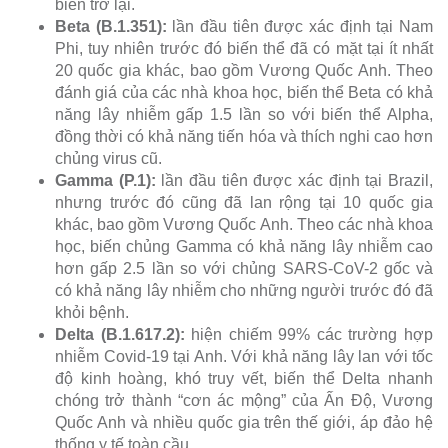
biến trở lại.
Beta (B.1.351):
lần đầu tiên được xác định tại Nam
Phi, tuy nhiên trước đó biến thể đã có mặt tại ít nhất
20 quốc gia khác, bao gồm Vương Quốc Anh. Theo
đánh giá của các nhà khoa học, biến thể Beta có khả
năng lây nhiễm gấp 1.5 lần so với biến thể Alpha,
đồng thời có khả năng tiến hóa và thích nghi cao hơn
chủng virus cũ.
Gamma (P.1):
lần đầu tiên được xác định tại Brazil,
nhưng trước đó cũng đã lan rộng tại 10 quốc gia
khác, bao gồm Vương Quốc Anh. Theo các nhà khoa
học, biến chủng Gamma có khả năng lây nhiễm cao
hơn gấp 2.5 lần so với chủng SARS-CoV-2 gốc và
có khả năng lây nhiễm cho những người trước đó đã
khỏi bệnh.
Delta (B.1.617.2):
hiện chiếm 99% các trường hợp
nhiễm Covid-19 tại Anh. Với khả năng lây lan với tốc
độ kinh hoàng, khó truy vết, biến thể Delta nhanh
chóng trở thành “cơn ác mộng” của Ấn Độ, Vương
Quốc Anh và nhiều quốc gia trên thế giới, áp đảo hệ
thống y tế toàn cầu.