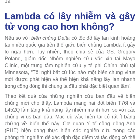
19.
Lambda có lây nhiễm và gây
tử vong cao hơn không?
Nếu so với
biến chủng Delta
có tốc độ lây lan kinh hoàng
tại nhiều quốc gia trên thế giới, biến chủng Lambda ít gây
lo ngại hơn. Tuy nhiên, theo chia sẻ của GS. Gregory
Poland, giám đốc Nhóm nghiên cứu vắc xin tại Mayo
Clinic, một trung tâm nghiên cứu y tế phi Chính phủ tại
Minnesota, “Tôi nghĩ bất cứ lúc nào một biến chủng virus
mới được phát hiện và thể hiện khả năng lây lan nhanh
trong cộng đồng thì chúng ta đều phải đặc biệt quan tâm”.
Theo kết quả của những nghiên cứu ban đầu về biến
chủng mới cho thấy, Lambda mang hai đột biến T76I và
L452Q làm tăng khả năng lây nhiễm mạnh hơn so với các
chủng virus ban đầu. Mặc dù vậy, hiện tại có rất ít bằng
chứng về biến thể này. Cơ quan Y tế cộng đồng Anh
(PHE) hiện đang thực hiện các nghiên cứu trong các
phòng thí nghiệm để xác định đặc điểm và tác động có thể