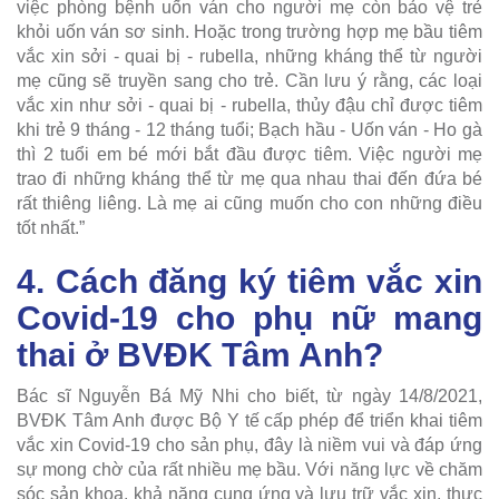
việc phòng bệnh uốn ván cho người mẹ còn bảo vệ trẻ
khỏi uốn ván sơ sinh. Hoặc trong trường hợp mẹ bầu tiêm
vắc xin sởi - quai bị - rubella, những kháng thể từ người
mẹ cũng sẽ truyền sang cho trẻ. Cần lưu ý rằng, các loại
vắc xin như sởi - quai bị - rubella, thủy đậu chỉ được tiêm
khi trẻ 9 tháng - 12 tháng tuổi; Bạch hầu - Uốn ván - Ho gà
thì 2 tuổi em bé mới bắt đầu được tiêm. Việc người mẹ
trao đi những kháng thể từ mẹ qua nhau thai đến đứa bé
rất thiêng liêng. Là mẹ ai cũng muốn cho con những điều
tốt nhất.”
4. Cách đăng ký tiêm vắc xin
Covid-19 cho phụ nữ mang
thai ở BVĐK Tâm Anh?
Bác sĩ Nguyễn Bá Mỹ Nhi cho biết, từ ngày 14/8/2021,
BVĐK Tâm Anh được Bộ Y tế cấp phép để triển khai tiêm
vắc xin Covid-19 cho sản phụ, đây là niềm vui và đáp ứng
sự mong chờ của rất nhiều mẹ bầu. Với năng lực về chăm
sóc sản khoa, khả năng cung ứng và lưu trữ vắc xin, thực