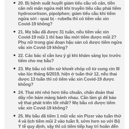
20. Bị bệnh xuất huyết giảm tiểu cầu vô căn, tiền
căn nổi mẩn ngứa mệt khi truyền tiểu cầu phải tiêm
hydrocortison, pipolphen; giảm tiểu cầu khi tiêm
ngừa sởi - quai bị - rubella thì có tiêm vắc xin
Covid-19 không?
21. Mẹ bầu đã được 31 tuần, nếu tiêm vắc xin
Covid-19 mũi 1 thì bao lâu mới tiêm được mũi 2?
Phụ nữ trong giai đoạn hậu sản có được tiêm ngừa
vắc xin Covid-19 không?
22. Các bác sĩ cần lưu ý gì khi khám sàng lọc trước
tiêm cho mẹ bầu?
23. Mẹ bầu có tiền sử khoét chóp cổ tử cung cin III
vào lúc tháng 6/2019, hiện ở tuần thứ 12, nếu thai
được 13 tuần thì có tiêm vắc xin Covid-19 được
không?
24. Thai nhi nhỏ hơn tiêu chuẩn, chẩn đoán thai
dây rốn bám màng bánh nhau. Cần làm gì để bảo
vệ thai phát triển tốt nhất? Mẹ bầu có được tiêm
vắc xin Covid-19 không?
25. Mẹ bầu đã tiêm 1 mũi vắc xin Pizer vào tuần thứ
4 và lịch tiêm mũi 2 vào tuần 9, sớm hơn so với Bộ
Y tế quy định, vậy thì có tiêm tiếp hay trì hoãn đến