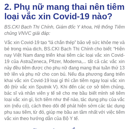
2. Phụ nữ mang thai nên tiêm
loại vắc xin Covid-19 nào?
BS.CKI Bạch Thị Chính, Giám đốc Y khoa, Hệ thống Tiêm
chủng VNVC giải đáp:
Vắc xin Covid-19 tạo “lá chắn thép” bảo vệ sức khỏe mẹ và
bé trong mùa dịch, BS.CKI Bạch Thị Chính cho biết: “Hiện
nay Việt Nam đang triển khai tiêm các loại vắc xin Covid-
19 của AstraZeneca, Pfizer, Moderna,... tất cả các vắc xin
này đều tiêm được cho phụ nữ đang mang thai tuần thứ 13
trở lên và phụ nữ cho con bú. Nếu địa phương đang triển
khai vắc xin Covid-19 loại gì thì cần tiêm ngay loại vắc xin
đó (trừ vắc xin Sputnik V). Khi đến các cơ sở tiêm chủng,
bác sĩ và nhân viên y tế sẽ cho mẹ bầu biết mình sẽ tiêm
loại vắc xin gì, lịch tiêm như thế nào, tác dụng phụ của vắc
xin (nếu có), cách theo dõi để phát hiện sớm các tác dụng
phụ sau tiêm, từ đó, giúp mẹ bầu an tâm nhất với việc tiêm
vắc xin theo hướng dẫn của Bộ Y tế.