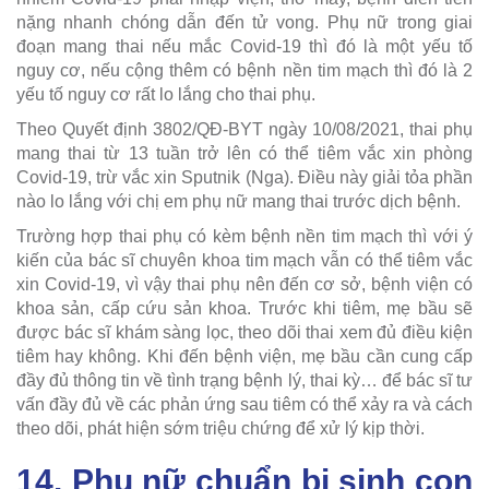
nặng nhanh chóng dẫn đến tử vong. Phụ nữ trong giai
đoạn mang thai nếu mắc Covid-19 thì đó là một yếu tố
nguy cơ, nếu cộng thêm có bệnh nền tim mạch thì đó là 2
yếu tố nguy cơ rất lo lắng cho thai phụ.
Theo Quyết định 3802/QĐ-BYT ngày 10/08/2021, thai phụ
mang thai từ 13 tuần trở lên có thể tiêm vắc xin phòng
Covid-19, trừ vắc xin Sputnik (Nga). Điều này giải tỏa phần
nào lo lắng với chị em phụ nữ mang thai trước dịch bệnh.
Trường hợp thai phụ có kèm bệnh nền tim mạch thì với ý
kiến của bác sĩ chuyên khoa tim mạch vẫn có thể tiêm vắc
xin Covid-19, vì vậy thai phụ nên đến cơ sở, bệnh viện có
khoa sản, cấp cứu sản khoa. Trước khi tiêm, mẹ bầu sẽ
được bác sĩ khám sàng lọc, theo dõi thai xem đủ điều kiện
tiêm hay không. Khi đến bệnh viện, mẹ bầu cần cung cấp
đầy đủ thông tin về tình trạng bệnh lý, thai kỳ… để bác sĩ tư
vấn đầy đủ về các phản ứng sau tiêm có thể xảy ra và cách
theo dõi, phát hiện sớm triệu chứng để xử lý kịp thời.
14. Phụ nữ chuẩn bị sinh con