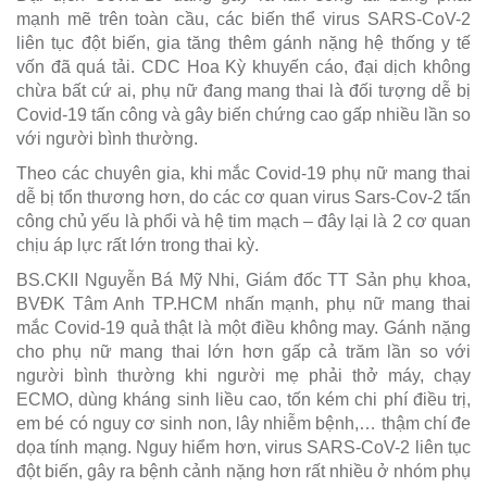
mạnh mẽ trên toàn cầu, các biến thể virus SARS-CoV-2
liên tục đột biến, gia tăng thêm gánh nặng hệ thống y tế
vốn đã quá tải. CDC Hoa Kỳ khuyến cáo, đại dịch không
chừa bất cứ ai, phụ nữ đang mang thai là đối tượng dễ bị
Covid-19 tấn công và gây biến chứng cao gấp nhiều lần so
với người bình thường.
Theo các chuyên gia, khi mắc Covid-19 phụ nữ mang thai
dễ bị tổn thương hơn, do các cơ quan virus Sars-Cov-2 tấn
công chủ yếu là phổi và hệ tim mạch – đây lại là 2 cơ quan
chịu áp lực rất lớn trong thai kỳ.
BS.CKII Nguyễn Bá Mỹ Nhi, Giám đốc TT Sản phụ khoa,
BVĐK Tâm Anh TP.HCM nhấn mạnh, phụ nữ mang thai
mắc Covid-19 quả thật là một điều không may. Gánh nặng
cho phụ nữ mang thai lớn hơn gấp cả trăm lần so với
người bình thường khi người mẹ phải thở máy, chạy
ECMO, dùng kháng sinh liều cao, tốn kém chi phí điều trị,
em bé có nguy cơ sinh non, lây nhiễm bệnh,… thậm chí đe
dọa tính mạng. Nguy hiểm hơn, virus SARS-CoV-2 liên tục
đột biến, gây ra bệnh cảnh nặng hơn rất nhiều ở nhóm phụ