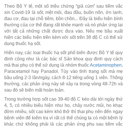
Theo Bộ Y tế, một số triệu chứng “giả cúm” sau tiêm vắc
xin Covid-19 là sốt, mệt mỏi, đau đầu, buồn nôn, ớn lạnh,
đau cơ, đau tại chỗ tiêm, bồn chồn... Đây là biểu hiện bình
thường của cơ thể đang rất khỏe mạnh và nó phản ứng lại
với tất cả những chất được đưa vào. Nếu mẹ bầu xuất
hiện các biểu hiện trên kèm với sốt trên 38 độ C có thể sử
dụng thuốc hạ sốt.
Hiện nay, các loại thuốc hạ sốt phổ biến được Bộ Y tế quy
định cũng như là các bác sĩ Sản khoa quy định quy cách
mà thai phụ có thể sử dụng là nhóm thuốc
Acetaminophen
,
Paracetamol hay Panadol. Tùy vào tình trạng sốt mà mẹ
bầu uống 2-3 lần/ngày, cách 8-12 tiếng uống 1 viên. Thông
thường, các phản ứng này sẽ xảy ra trong vòng 48-72h và
sau đó sẽ biến mất hoàn toàn.
Trong trường hợp sốt cao 39-40 độ C kéo dài tới ngày thứ
4, 5, có nhiều biểu hiện như ho, chảy nước mũi, ho khạc
đờm nhiều, sốt cao kèm khó thở thì thai phụ nên đến ngay
bệnh viện để kiểm tra vì rất có thể chúng ta có một bệnh lý
khác chứ không phải là các phản ứng phụ sau tiêm vắc