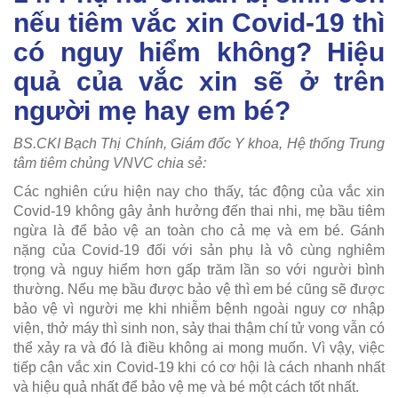
nếu tiêm vắc xin Covid-19 thì
có nguy hiểm không? Hiệu
quả của vắc xin sẽ ở trên
người mẹ hay em bé?
BS.CKI Bạch Thị Chính, Giám đốc Y khoa, Hệ thống Trung
tâm tiêm chủng VNVC chia sẻ:
Các nghiên cứu hiện nay cho thấy, tác động của vắc xin
Covid-19 không gây ảnh hưởng đến thai nhi, mẹ bầu tiêm
ngừa là để bảo vệ an toàn cho cả mẹ và em bé. Gánh
nặng của Covid-19 đối với sản phụ là vô cùng nghiêm
trọng và nguy hiểm hơn gấp trăm lần so với người bình
thường. Nếu mẹ bầu được bảo vệ thì em bé cũng sẽ được
bảo vệ vì người mẹ khi nhiễm bệnh ngoài nguy cơ nhập
viện, thở máy thì sinh non, sảy thai thậm chí tử vong vẫn có
thể xảy ra và đó là điều không ai mong muốn. Vì vậy, việc
tiếp cận vắc xin Covid-19 khi có cơ hội là cách nhanh nhất
và hiệu quả nhất để bảo vệ mẹ và bé một cách tốt nhất.