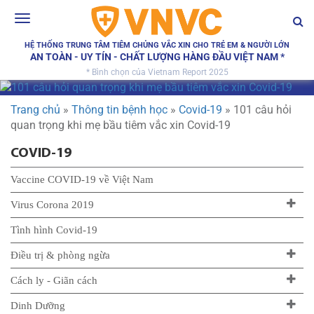
Toggle
navigation
HỆ THỐNG TRUNG TÂM TIÊM CHỦNG VẮC XIN CHO TRẺ EM & NGƯỜI LỚN
AN TOÀN - UY TÍN - CHẤT LƯỢNG HÀNG ĐẦU VIỆT NAM *
* Bình chọn của Vietnam Report 2025
Trang chủ
»
Thông tin bệnh học
»
Covid-19
»
101 câu hỏi
quan trọng khi mẹ bầu tiêm vắc xin Covid-19
COVID-19
Vaccine COVID-19 về Việt Nam
Virus Corona 2019
Tình hình Covid-19
Điều trị & phòng ngừa
Cách ly - Giãn cách
Dinh Dưỡng