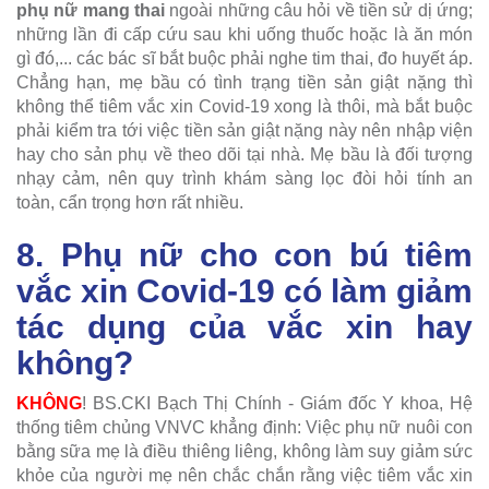
phụ nữ mang thai
ngoài những câu hỏi về tiền sử dị ứng;
những lần đi cấp cứu sau khi uống thuốc hoặc là ăn món
gì đó,... các bác sĩ bắt buộc phải nghe tim thai, đo huyết áp.
Chẳng hạn, mẹ bầu có tình trạng tiền sản giật nặng thì
không thể tiêm vắc xin Covid-19 xong là thôi, mà bắt buộc
phải kiểm tra tới việc tiền sản giật nặng này nên nhập viện
hay cho sản phụ về theo dõi tại nhà. Mẹ bầu là đối tượng
nhạy cảm, nên quy trình khám sàng lọc đòi hỏi tính an
toàn, cẩn trọng hơn rất nhiều.
8. Phụ nữ cho con bú tiêm
vắc xin Covid-19 có làm giảm
tác dụng của vắc xin hay
không?
KHÔNG
! BS.CKI Bạch Thị Chính - Giám đốc Y khoa, Hệ
thống tiêm chủng VNVC khẳng định: Việc phụ nữ nuôi con
bằng sữa mẹ là điều thiêng liêng, không làm suy giảm sức
khỏe của người mẹ nên chắc chắn rằng việc tiêm vắc xin