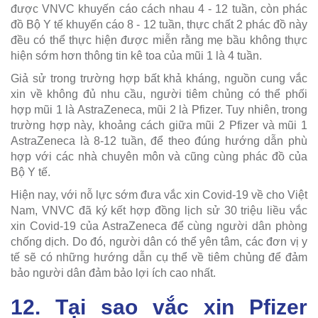
được VNVC khuyến cáo cách nhau 4 - 12 tuần, còn phác
đồ Bộ Y tế khuyến cáo 8 - 12 tuần, thực chất 2 phác đồ này
đều có thể thực hiện được miễn rằng mẹ bầu không thực
hiện sớm hơn thông tin kê toa của mũi 1 là 4 tuần.
Giả sử trong trường hợp bất khả kháng, nguồn cung vắc
xin về không đủ nhu cầu, người tiêm chủng có thể phối
hợp mũi 1 là AstraZeneca, mũi 2 là Pfizer. Tuy nhiên, trong
trường hợp này, khoảng cách giữa mũi 2 Pfizer và mũi 1
AstraZeneca là 8-12 tuần, để theo đúng hướng dẫn phù
hợp với các nhà chuyên môn và cũng cùng phác đồ của
Bộ Y tế.
Hiện nay, với nỗ lực sớm đưa vắc xin Covid-19 về cho Việt
Nam, VNVC đã ký kết hợp đồng lịch sử 30 triệu liều vắc
xin Covid-19 của AstraZeneca để cùng người dân phòng
chống dịch. Do đó, người dân có thể yên tâm, các đơn vị y
tế sẽ có những hướng dẫn cụ thể về tiêm chủng để đảm
bảo người dân đảm bảo lợi ích cao nhất.
12. Tại sao vắc xin Pfizer