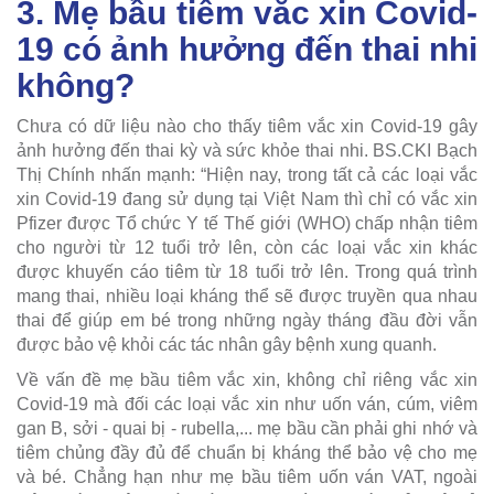
3. Mẹ bầu tiêm vắc xin Covid-
19 có ảnh hưởng đến thai nhi
không?
Chưa có dữ liệu nào cho thấy tiêm vắc xin Covid-19 gây
ảnh hưởng đến thai kỳ và sức khỏe thai nhi. BS.CKI Bạch
Thị Chính nhấn mạnh: “Hiện nay, trong tất cả các loại vắc
xin Covid-19 đang sử dụng tại Việt Nam thì chỉ có vắc xin
Pfizer được Tổ chức Y tế Thế giới (WHO) chấp nhận tiêm
cho người từ 12 tuổi trở lên, còn các loại vắc xin khác
được khuyến cáo tiêm từ 18 tuổi trở lên. Trong quá trình
mang thai, nhiều loại kháng thể sẽ được truyền qua nhau
thai để giúp em bé trong những ngày tháng đầu đời vẫn
được bảo vệ khỏi các tác nhân gây bệnh xung quanh.
Về vấn đề mẹ bầu tiêm vắc xin, không chỉ riêng vắc xin
Covid-19 mà đối các loại vắc xin như uốn ván, cúm, viêm
gan B, sởi - quai bị - rubella,... mẹ bầu cần phải ghi nhớ và
tiêm chủng đầy đủ để chuẩn bị kháng thể bảo vệ cho mẹ
và bé. Chẳng hạn như mẹ bầu tiêm uốn ván VAT, ngoài