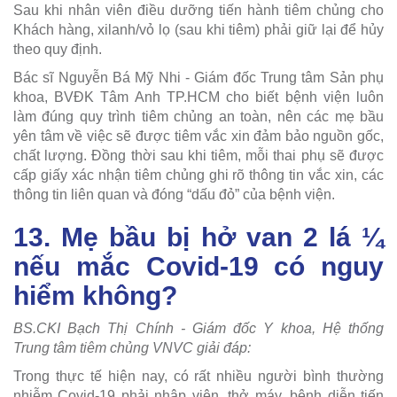
Sau khi nhân viên điều dưỡng tiến hành tiêm chủng cho
Khách hàng, xilanh/vỏ lọ (sau khi tiêm) phải giữ lại để hủy
theo quy định.
Bác sĩ Nguyễn Bá Mỹ Nhi - Giám đốc Trung tâm Sản phụ
khoa, BVĐK Tâm Anh TP.HCM cho biết bệnh viện luôn
làm đúng quy trình tiêm chủng an toàn, nên các mẹ bầu
yên tâm về việc sẽ được tiêm vắc xin đảm bảo nguồn gốc,
chất lượng. Đồng thời sau khi tiêm, mỗi thai phụ sẽ được
cấp giấy xác nhận tiêm chủng ghi rõ thông tin vắc xin, các
thông tin liên quan và đóng “dấu đỏ” của bệnh viện.
13. Mẹ bầu bị hở van 2 lá ¼
nếu mắc Covid-19 có nguy
hiểm không?
BS.CKI Bạch Thị Chính - Giám đốc Y khoa, Hệ thống
Trung tâm tiêm chủng VNVC giải đáp:
Trong thực tế hiện nay, có rất nhiều người bình thường
nhiễm Covid-19 phải nhập viện, thở máy, bệnh diễn tiến