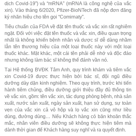
dịch Covid-19”) và “mRNA” (mRNA là công nghệ của vắc
xin). Vào tháng 6/2020, Pfizer-BioNTech đã nộp đơn đăng
ký nhãn hiệu cho tên gọi “Comirnaty”.
Tiêu chuẩn của FDA về đặt tên thuốc và vắc xin rất nghiêm
ngặt. Đối với việc đặt tên thuốc và vắc xin, điều quan trọng
nhất là không khiến bệnh nhân và dược sĩ dễ dàng nhầm
lẫn tên thương hiệu của một loại thuốc này với một loại
thuốc khác. Mặt khác, một cái tên phải dễ nhớ và độc đáo
nhưng không làm bác sĩ không thể đánh vần nó.
Tại Hệ thống BVĐK Tâm Anh, quy trình khám và tiêm vắc
xin Covid-19 được thực hiện bởi bác sĩ, đội ngũ điều
dưỡng dày dặn kinh nghiệm. Theo quy trình, trước khi tiến
hành tiêm chủng, điều dưỡng giới thiệu đầy đủ thông tin
về vắc xin, gồm: tên vắc xin, tác dụng phòng bệnh, nhà sản
xuất, nước sản xuất, ngày sản xuất, hạn sử dụng, sự toàn
vẹn của vắc xin cả vỏ hộp và lọ vắc xin cũng như liều
dùng, đường dùng… Nếu Khách hàng có băn khoăn thắc
mắc, nhân viên điều dưỡng sẽ không thực hiện tiêm mà
dành thời gian để Khách hàng suy nghĩ và ra quyết định.