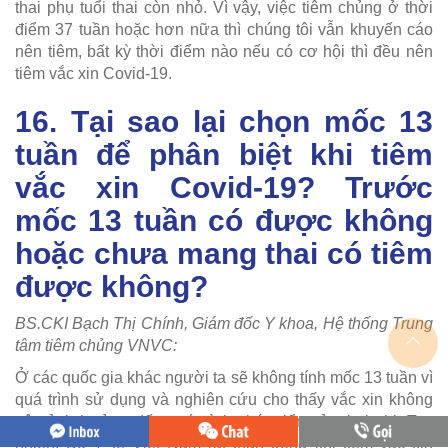
thai phụ tuổi thai còn nhỏ. Vì vậy, việc tiêm chủng ở thời
điểm 37 tuần hoặc hơn nữa thì chúng tôi vẫn khuyến cáo
nên tiêm, bất kỳ thời điểm nào nếu có cơ hội thì đều nên
tiêm vắc xin Covid-19.
16. Tại sao lại chọn mốc 13
tuần để phân biệt khi tiêm
vắc xin Covid-19? Trước
mốc 13 tuần có được không
hoặc chưa mang thai có tiêm
được không?
BS.CKI Bạch Thị Chính, Giám đốc Y khoa, Hệ thống Trung
tâm tiêm chủng VNVC:
Ở các quốc gia khác người ta sẽ không tính mốc 13 tuần vì
quá trình sử dụng và nghiên cứu cho thấy vắc xin không
gây ảnh hưởng đến quá trình phát triển của thai nhi. Tuy
nhiên, Bộ Y tế Việt Nam rất thận trọng khi tiêm vắc xin