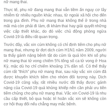
nữ mang thai.
Thực tế, phụ nữ đang mang thai vẫn tiềm ẩn nguy cơ lây
nhiễm từ nhiều nguồn khác nhau, từ ngoài xã hội cho đến
trong gia đình. Phụ nữ mang thai không thể ở trong nhà
mãi mà còn phải đi làm, đi khám thai hay giải quyết những
việc cấp thiết khác, do đó việc chủ động phòng ngừa
Covid-19 là điều rất quan trọng.
Trước đây, vắc xin cúm không có chỉ định tiêm cho phụ nữ
mang thai, nhưng từ đợt dịch cúm H1N1 năm 2009, người
ta thấy gánh nặng bệnh tật do cúm là quá lớn khi số phụ
nữ mang thai tử vong chiếm 5% tổng số ca tử vong ở Hoa
Kỳ, mặc dù họ chỉ chiếm khoảng 1% dân số. Có thể thấy
cúm rất “thích” phụ nữ mang thai, sau này vắc xin cúm đã
được khuyến khích tiêm cho nhóm đối tượng này. Dịch
Covid-19 cũng vậy, rất nhiều nước đã thấy được gánh
nặng của Covid-19 quá khủng khiếp nên cần phải ưu tiên
tiêm chủng cho phụ nữ mang thai. Vắc xin Covid-19 là nhu
cầu cấp thiết, bỏ qua hoặc trì hoãn vắc xin sẽ không còn
cơ hội thay đổi nếu chẳng may mắc bệnh.