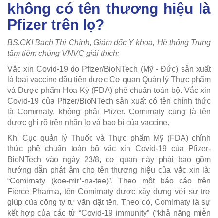
không có tên thương hiệu là
Pfizer trên lọ?
BS.CKI Bạch Thị Chính, Giám đốc Y khoa, Hệ thống Trung
tâm tiêm chủng VNVC giải thích:
Vắc xin Covid-19 do Pfizer/BioNTech (Mỹ - Đức) sản xuất
là loại vaccine đầu tiên được Cơ quan Quản lý Thực phẩm
và Dược phẩm Hoa Kỳ (FDA) phê chuẩn toàn bộ. Vắc xin
Covid-19 của Pfizer/BioNTech sản xuất có tên chính thức
là Comirnaty, không phải Pfizer. Comirnaty cũng là tên
được ghi rõ trên nhãn lọ và bao bì của vaccine.
Khi Cục quản lý Thuốc và Thực phẩm Mỹ (FDA) chính
thức phê chuẩn toàn bộ vắc xin Covid-19 của Pfizer-
BioNTech vào ngày 23/8, cơ quan này phải bao gồm
hướng dẫn phát âm cho tên thương hiệu của vắc xin là:
“Comirnaty (koe-mir’-na-tee)”. Theo một báo cáo trên
Fierce Pharma, tên Comirnaty được xây dựng với sự trợ
giúp của công ty tư vấn đặt tên. Theo đó, Comirnaty là sự
kết hợp của các từ “Covid-19 immunity” (“khả năng miễn