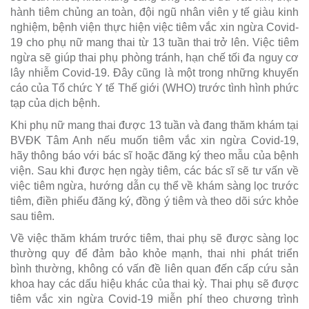
hành tiêm chủng an toàn, đội ngũ nhân viên y tế giàu kinh
nghiệm, bệnh viện thực hiện việc tiêm vắc xin ngừa Covid-
19 cho phụ nữ mang thai từ 13 tuần thai trở lên. Việc tiêm
ngừa sẽ giúp thai phụ phòng tránh, hạn chế tối đa nguy cơ
lây nhiễm Covid-19. Đây cũng là một trong những khuyến
cáo của Tổ chức Y tế Thế giới (WHO) trước tình hình phức
tạp của dịch bệnh.
Khi phụ nữ mang thai được 13 tuần và đang thăm khám tại
BVĐK Tâm Anh nếu muốn tiêm vắc xin ngừa Covid-19,
hãy thông báo với bác sĩ hoặc đăng ký theo mẫu của bệnh
viện. Sau khi được hẹn ngày tiêm, các bác sĩ sẽ tư vấn về
việc tiêm ngừa, hướng dẫn cụ thể về khám sàng lọc trước
tiêm, điền phiếu đăng ký, đồng ý tiêm và theo dõi sức khỏe
sau tiêm.
Về việc thăm khám trước tiêm, thai phụ sẽ được sàng lọc
thường quy để đảm bảo khỏe mạnh, thai nhi phát triển
bình thường, không có vấn đề liên quan đến cấp cứu sản
khoa hay các dấu hiệu khác của thai kỳ. Thai phụ sẽ được
tiêm vắc xin ngừa Covid-19 miễn phí theo chương trình