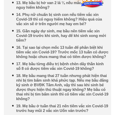
13. Mẹ bầu bị hở van 2 lá ¼ nếu mắc Covid-19 có
nguy hiểm không?
14. Phụ nữ chuẩn bị sinh con nếu tiêm vắc xin
Covid-19 thì có nguy hiểm không? Hiệu quả của
vắc xin sẽ ở trên người mẹ hay em bé?
15. Gần ngày dự sinh, mẹ bầu nên tiêm vắc xin
Covid-19 trước khi sinh, hay để khi sinh xong mới
tiêm?
16. Tại sao lại chọn mốc 13 tuần để phân biệt khi
tiêm vắc xin Covid-19? Trước mốc 13 tuần có được
không hoặc chưa mang thai có tiêm được không?
17. Mẹ bầu từng điều trị bệnh chèn dây thần kinh
số 8 có được tiêm vắc xin Covid-19 không?
18. Mẹ bầu mang thai 27 tuần nhưng phát hiện thai
nhi bị tim bẩm sinh khá phức tạp. Nếu mẹ bầu đăng
ký sinh ở BVĐK Tâm Anh, vậy thì sau khi sinh bé
được thực hiện thủ thuật ngay không? Mẹ bầu có
thai nhi bị tim bẩm sinh thì có tiêm vắc xin Covid-19
không?
19. Mẹ bầu ở tuần thai 21 nên tiêm vắc xin Covid-19
trước hay mũi 2 vắc xin Uốn ván trước?