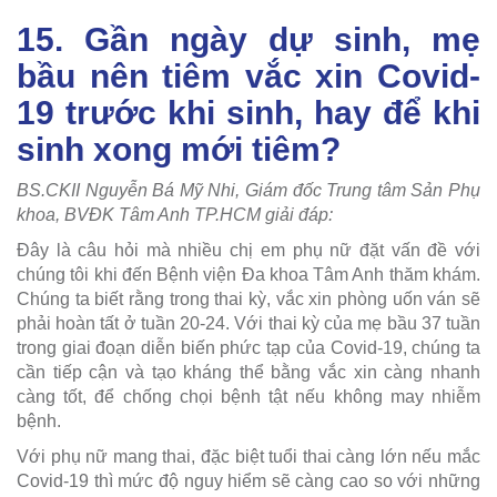
15. Gần ngày dự sinh, mẹ
bầu nên tiêm vắc xin Covid-
19 trước khi sinh, hay để khi
sinh xong mới tiêm?
BS.CKII Nguyễn Bá Mỹ Nhi, Giám đốc Trung tâm Sản Phụ
khoa, BVĐK Tâm Anh TP.HCM giải đáp:
Đây là câu hỏi mà nhiều chị em phụ nữ đặt vấn đề với
chúng tôi khi đến Bệnh viện Đa khoa Tâm Anh thăm khám.
Chúng ta biết rằng trong thai kỳ, vắc xin phòng uốn ván sẽ
phải hoàn tất ở tuần 20-24. Với thai kỳ của mẹ bầu 37 tuần
trong giai đoạn diễn biến phức tạp của Covid-19, chúng ta
cần tiếp cận và tạo kháng thể bằng vắc xin càng nhanh
càng tốt, để chống chọi bệnh tật nếu không may nhiễm
bệnh.
Với phụ nữ mang thai, đặc biệt tuổi thai càng lớn nếu mắc
Covid-19 thì mức độ nguy hiểm sẽ càng cao so với những