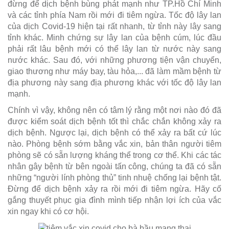
đừng để dịch bệnh bùng phát mạnh như TP.Hồ Chí Minh
và các tỉnh phía Nam rồi mới đi tiêm ngừa. Tốc độ lây lan
của dịch Covid-19 hiện tại rất nhanh, từ tỉnh này lây sang
tỉnh khác. Minh chứng sự lây lan của bệnh cúm, lúc đầu
phải rất lâu bệnh mới có thể lây lan từ nước này sang
nước khác. Sau đó, với những phương tiện vận chuyển,
giao thương như máy bay, tàu hỏa,... đã làm mầm bệnh từ
địa phương này sang địa phương khác với tốc độ lây lan
mạnh.
Chính vì vậy, không nên có tâm lý rằng một nơi nào đó đã
được kiểm soát dịch bệnh tốt thì chắc chắn không xảy ra
dịch bệnh. Ngược lại, dịch bệnh có thể xảy ra bất cứ lúc
nào. Phòng bệnh sớm bằng vắc xin, bản thân người tiêm
phòng sẽ có sẵn lượng kháng thể trong cơ thể. Khi các tác
nhân gây bệnh từ bên ngoài tấn công, chúng ta đã có sẵn
những “người lính phòng thủ” tinh nhuệ chống lại bệnh tật.
Đừng để dịch bệnh xảy ra rồi mới đi tiêm ngừa. Hãy cố
gắng thuyết phục gia đình mình tiếp nhận lợi ích của vắc
xin ngay khi có cơ hội.