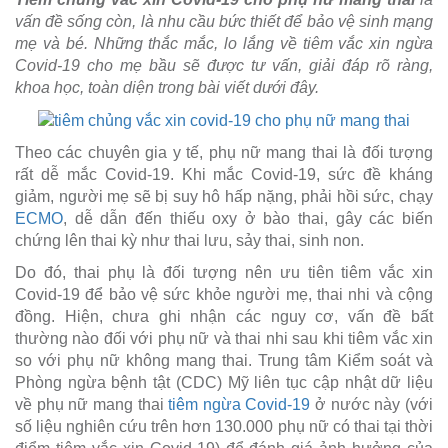
vấn đề sống còn, là nhu cầu bức thiết để bảo vệ sinh mạng
mẹ và bé. Những thắc mắc, lo lắng về tiêm vắc xin ngừa
Covid-19 cho mẹ bầu sẽ được tư vấn, giải đáp rõ ràng,
khoa học, toàn diện trong bài viết dưới đây.
Theo các chuyên gia y tế, phụ nữ mang thai là đối tượng
rất dễ mắc Covid-19. Khi mắc Covid-19, sức đề kháng
giảm, người mẹ sẽ bị suy hô hấp nặng, phải hồi sức, chạy
ECMO
, dễ dẫn đến thiếu oxy ở bào thai, gây các biến
chứng lên thai kỳ như thai lưu, sảy thai, sinh non.
Do đó, thai phụ là đối tượng nên ưu tiên tiêm vắc xin
Covid-19 để bảo vệ sức khỏe người mẹ, thai nhi và cộng
đồng. Hiện, chưa ghi nhận các nguy cơ, vấn đề bất
thường nào đối với phụ nữ và thai nhi sau khi tiêm vắc xin
so với phụ nữ không mang thai. Trung tâm Kiểm soát và
Phòng ngừa bệnh tật (CDC) Mỹ liên tục cập nhật dữ liệu
về phụ nữ mang thai
tiêm ngừa Covid-19
ở nước này (với
số liệu nghiên cứu trên hơn 130.000 phụ nữ có thai tại thời