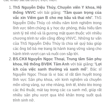
ThS Nguyễn Diệu Thúy, Chuyên viên Y khoa, Hệ
thống VNVC
với bài giảng: “
Tầm quan trọng của
vắc xin Viêm gan B cho mẹ bầu và thai nhi
”. ThS
Nguyễn Diệu Thúy có nhiều năm kinh nghiệm trong
lĩnh vực tiêm chủng & y học dự phòng, thấu hiểu tâm
sinh lý trẻ nhỏ và là gương mặt quen thuộc với nhiều
chương trình tư vấn cộng đồng VNVC. Những tư vấn
của ThS Nguyễn Diệu Thúy là chia sẻ quý báu giúp
các ông bố bà mẹ trang bị hành trang vững vàng cho
hành trình vượt cạn và nuôi con sắp tới.
BS.CKII Nguyễn Ngọc Thoại, Trung tâm Sản phụ
khoa, Hệ thống BVĐK Tâm Anh
với bài giảng: “
Lợi
ích của việc sanh thường và sanh mổ
”. Bác sĩ
Nguyễn Ngọc Thoại là vị bác sĩ rất tâm huyết trong
lĩnh vực Sản phụ khoa, với kinh nghiệm và chuyên
môn vững vàng, sự nhẹ nhàng, tinh tế, khéo léo trong
các thủ thuật, mát tay trong các ca sanh mổ, giúp rất
nhiều sản phụ vượt qua khó khăn trong suốt quá
trình sinh nở.