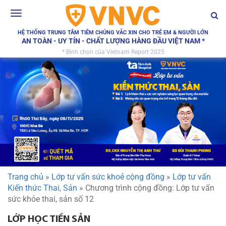
Toggle
navigation
HỆ THỐNG TRUNG TÂM TIÊM CHỦNG VẮC XIN CHO TRẺ EM & NGƯỜI LỚN
AN TOÀN - UY TÍN - CHẤT LƯỢNG HÀNG ĐẦU VIỆT NAM *
* Bình chọn của Vietnam Report 2025
Trang chủ
»
Lớp tư vấn sức khoẻ cộng đồng
»
Lớp tư vấn
Kiến thức Thai, Sản
»
Chương trình cộng đồng: Lớp tư vấn
sức khỏe thai, sản số 12
LỚP HỌC TIỀN SẢN