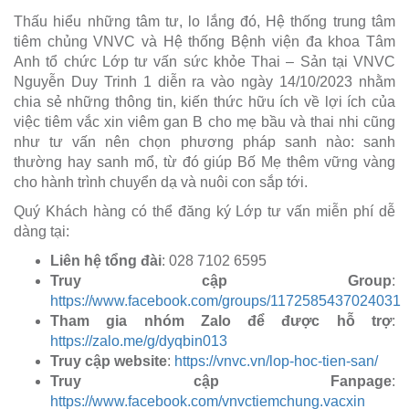
Thấu hiểu những tâm tư, lo lắng đó, Hệ thống trung tâm
tiêm chủng VNVC và Hệ thống Bệnh viện đa khoa Tâm
Anh tổ chức Lớp tư vấn sức khỏe Thai – Sản tại VNVC
Nguyễn Duy Trinh 1 diễn ra vào ngày 14/10/2023 nhằm
chia sẻ những thông tin, kiến thức hữu ích về lợi ích của
việc tiêm vắc xin viêm gan B cho mẹ bầu và thai nhi cũng
như tư vấn nên chọn phương pháp sanh nào: sanh
thường hay sanh mổ, từ đó giúp Bố Mẹ thêm vững vàng
cho hành trình chuyển dạ và nuôi con sắp tới.
Quý Khách hàng có thể đăng ký Lớp tư vấn miễn phí dễ
dàng tại:
Liên hệ tổng đài
: 028 7102 6595
Truy cập Group
:
https://www.facebook.com/groups/1172585437024031
Tham gia nhóm Zalo để được hỗ trợ
:
https://zalo.me/g/dyqbin013
Truy cập website
:
https://vnvc.vn/lop-hoc-tien-san/
Truy cập Fanpage
:
https://www.facebook.com/vnvctiemchung.vacxin