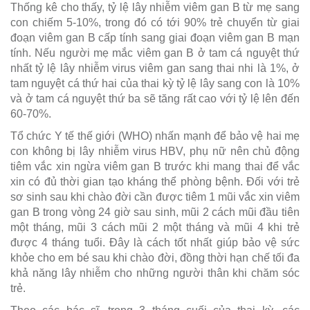
Thống kê cho thấy, tỷ lệ lây nhiễm viêm gan B từ mẹ sang
con chiếm 5-10%, trong đó có tới 90% trẻ chuyển từ giai
đoạn viêm gan B cấp tính sang giai đoạn viêm gan B mạn
tính. Nếu người mẹ mắc viêm gan B ở tam cá nguyệt thứ
nhất tỷ lệ lây nhiễm virus viêm gan sang thai nhi là 1%, ở
tam nguyệt cá thứ hai của thai kỳ tỷ lệ lây sang con là 10%
và ở tam cá nguyệt thứ ba sẽ tăng rất cao với tỷ lệ lên đến
60-70%.
Tổ chức Y tế thế giới (WHO) nhấn mạnh để bảo vệ hai mẹ
con không bị lây nhiễm virus HBV, phụ nữ nên chủ động
tiêm vắc xin ngừa viêm gan B trước khi mang thai để vắc
xin có đủ thời gian tạo kháng thể phòng bệnh. Đối với trẻ
sơ sinh sau khi chào đời cần được tiêm 1 mũi vắc xin viêm
gan B trong vòng 24 giờ sau sinh, mũi 2 cách mũi đầu tiên
một tháng, mũi 3 cách mũi 2 một tháng và mũi 4 khi trẻ
được 4 tháng tuổi. Đây là cách tốt nhất giúp bảo vệ sức
khỏe cho em bé sau khi chào đời, đồng thời hạn chế tối đa
khả năng lây nhiễm cho những người thân khi chăm sóc
trẻ.