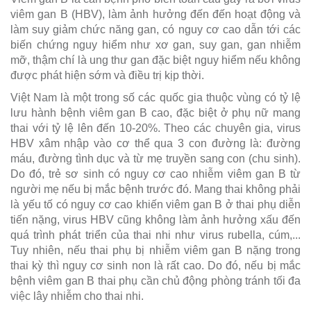
viêm gan B (HBV), làm ảnh hưởng đến đến hoạt động và
làm suy giảm chức năng gan, có nguy cơ cao dẫn tới các
biến chứng nguy hiểm như xơ gan, suy gan, gan nhiễm
mỡ, thậm chí là ung thư gan đặc biệt nguy hiểm nếu không
được phát hiện sớm và điều trị kịp thời.
Việt Nam là một trong số các quốc gia thuộc vùng có tỷ lệ
lưu hành bệnh viêm gan B cao, đặc biệt ở phụ nữ mang
thai với tỷ lệ lên đến 10-20%. Theo các chuyên gia, virus
HBV xâm nhập vào cơ thể qua 3 con đường là: đường
máu, đường tình dục và từ mẹ truyền sang con (chu sinh).
Do đó, trẻ sơ sinh có nguy cơ cao nhiễm viêm gan B từ
người mẹ nếu bị mắc bệnh trước đó. Mang thai không phải
là yếu tố có nguy cơ cao khiến viêm gan B ở thai phụ diễn
tiến nặng, virus HBV cũng không làm ảnh hưởng xấu đến
quá trình phát triển của thai nhi như virus rubella, cúm,...
Tuy nhiên, nếu thai phụ bị nhiễm viêm gan B nặng trong
thai kỳ thì nguy cơ sinh non là rất cao. Do đó, nếu bị mắc
bệnh viêm gan B thai phụ cần chủ động phòng tránh tối đa
việc lây nhiễm cho thai nhi.