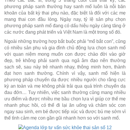
Theo các bác sĩ, trong 3 tháng cuối của thai kỳ, các
phương pháp sanh thường hay sanh mổ luôn là nỗi băn
khoăn của bất kỳ thai phụ nào, đặc biệt là đối với các mẹ
mang thai con đầu lòng. Ngày nay, tỷ lệ sản phụ chọn
phương pháp sanh mổ đang có dấu hiệu ngày càng tăng ở
các nước đang phát triển và Việt Nam là một trong số đó.
Ngoài những trường hợp bắt buộc phải “mổ bắt con”, cũng
có nhiều sản phụ và gia đình chủ động lựa chọn sanh mổ
với quan niệm mong muốn con được chào đời vào giờ
đẹp, trẻ không phải sanh qua ngả âm đạo nên thường
sạch sẽ, sau này trẻ nhanh nhạy, thông minh hơn, thành
đạt hơn sanh thường. Chính vì vậy, sanh mổ hiện là
phương pháp chuyển dạ được nhiều người cho rằng cực
kỳ an toàn và mẹ không phải trải qua quá trình chuyển dạ
đau đớn… Tuy nhiên, việc sanh thường cũng mang nhiều
ưu điểm và được nhiều mẹ bầu chọn lựa vì giúp cơ thể mẹ
nhanh phục hồi, có thể đi lại ăn uống và chăm sóc con
ngay sau sinh, em bé được tiếp xúc và được bú mẹ sớm vì
thế tình cảm mẹ con gần gũi nhanh hơn so với sanh mổ.