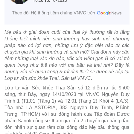
16:20 13/10/2023
Mẹ bầu ở giai đoạn cuối của thai kỳ thường rất lo lắng
không biết mình nên sinh thường hay sinh mổ, phương
pháp nào có lợi hơn, những lưu ý đặc biệt nào từ các
chuyên gia khi sinh thường và sinh mổ? Giai đoạn này cần
tiêm những loại vắc xin nào, vắc xin viêm gan B có vai trò
quan trọng như thế nào với mẹ bầu và thai nhi? Đây là
những vấn đề quan trọng & rất cần thiết sẽ được đề cập tại
Lớp tư vấn sức khỏe Thai, Sản tại VNVC.
Lớp tư vấn Sức khỏe Thai Sản số 12 diễn ra lúc 9h00
sáng, thứ Bảy, ngày 14/10/2023 tại VNVC Nguyễn Duy
Trinh 1 (T1.01 (Tầng 1) và T2.01 (Tầng 2) Khối 4 (LA.3),
Tòa nhà LA ASTORIA, 383 Nguyễn Duy Trinh, P.Bình
Trưng, TP.HCM) với sự đồng hành của Tập đoàn Dược
phẩm Sanofi cùng sự tham gia của 2 chuyên gia hàng đầu
đón nhận sự quan tâm của đông đảo Mẹ bầu thông qua
các khảo sát đã được thực hiện: