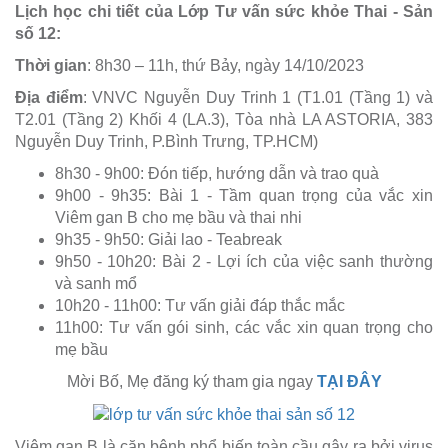
Lịch học chi tiết của Lớp Tư vấn sức khỏe Thai - Sản
số 12:
Thời gian
: 8h30 – 11h, thứ Bảy, ngày 14/10/2023
Địa điểm
: VNVC Nguyễn Duy Trinh 1 (T1.01 (Tầng 1) và
T2.01 (Tầng 2) Khối 4 (LA.3), Tòa nhà LA ASTORIA, 383
Nguyễn Duy Trinh, P.Bình Trưng, TP.HCM)
8h30 - 9h00: Đón tiếp, hướng dẫn và trao quà
9h00 - 9h35: Bài 1 - Tầm quan trọng của vắc xin
Viêm gan B cho mẹ bầu và thai nhi
9h35 - 9h50: Giải lao - Teabreak
9h50 - 10h20: Bài 2 - Lợi ích của việc sanh thường
và sanh mổ
10h20 - 11h00: Tư vấn giải đáp thắc mắc
11h00: Tư vấn gói sinh, các vắc xin quan trọng cho
mẹ bầu
Mời Bố, Mẹ đăng ký tham gia ngay
TẠI ĐÂY
Viêm gan B là căn bệnh phổ biến toàn cầu gây ra bởi virus