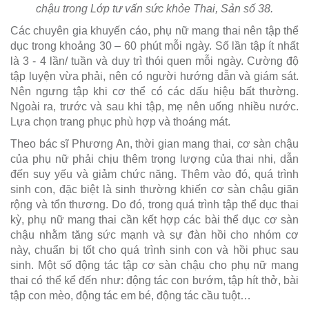
chậu trong Lớp tư vấn sức khỏe Thai, Sản số 38.
Các chuyên gia khuyến cáo, phụ nữ mang thai nên tập thể
dục trong khoảng 30 – 60 phút mỗi ngày. Số lần tập ít nhất
là 3 - 4 lần/ tuần và duy trì thói quen mỗi ngày. Cường độ
tập luyện vừa phải, nên có người hướng dẫn và giám sát.
Nên ngưng tập khi cơ thể có các dấu hiệu bất thường.
Ngoài ra, trước và sau khi tập, mẹ nên uống nhiều nước.
Lựa chọn trang phục phù hợp và thoáng mát.
Theo bác sĩ Phương An, thời gian mang thai, cơ sàn chậu
của phụ nữ phải chịu thêm trọng lượng của thai nhi, dẫn
đến suy yếu và giảm chức năng. Thêm vào đó, quá trình
sinh con, đặc biệt là sinh thường khiến cơ sàn chậu giãn
rộng và tổn thương. Do đó, trong quá trình tập thể dục thai
kỳ, phụ nữ mang thai cần kết hợp các bài thể dục cơ sàn
chậu nhằm tăng sức mạnh và sự đàn hồi cho nhóm cơ
này, chuẩn bị tốt cho quá trình sinh con và hồi phục sau
sinh. Một số động tác tập cơ sàn chậu cho phụ nữ mang
thai có thể kể đến như: động tác con bướm, tập hít thở, bài
tập con mèo, động tác em bé, động tác cầu tuột…