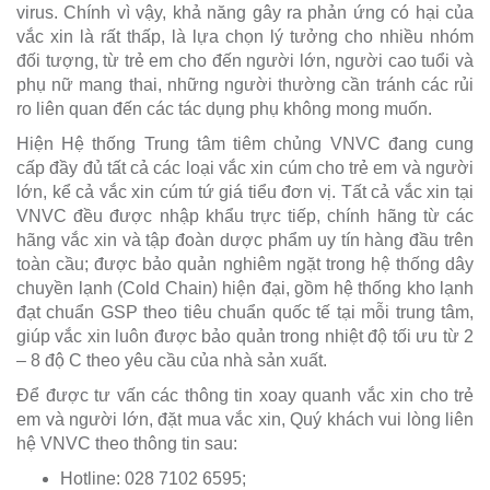
virus. Chính vì vậy, khả năng gây ra phản ứng có hại của
vắc xin là rất thấp, là lựa chọn lý tưởng cho nhiều nhóm
đối tượng, từ trẻ em cho đến người lớn, người cao tuổi và
phụ nữ mang thai, những người thường cần tránh các rủi
ro liên quan đến các tác dụng phụ không mong muốn.
Hiện Hệ thống Trung tâm tiêm chủng VNVC đang cung
cấp đầy đủ tất cả các loại vắc xin cúm cho trẻ em và người
lớn, kể cả vắc xin cúm tứ giá tiểu đơn vị. Tất cả vắc xin tại
VNVC đều được nhập khẩu trực tiếp, chính hãng từ các
hãng vắc xin và tập đoàn dược phẩm uy tín hàng đầu trên
toàn cầu; được bảo quản nghiêm ngặt trong hệ thống dây
chuyền lạnh (Cold Chain) hiện đại, gồm hệ thống kho lạnh
đạt chuẩn GSP theo tiêu chuẩn quốc tế tại mỗi trung tâm,
giúp vắc xin luôn được bảo quản trong nhiệt độ tối ưu từ 2
– 8 độ C theo yêu cầu của nhà sản xuất.
Để được tư vấn các thông tin xoay quanh vắc xin cho trẻ
em và người lớn, đặt mua vắc xin, Quý khách vui lòng liên
hệ VNVC theo thông tin sau:
Hotline: 028 7102 6595;