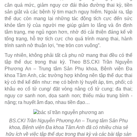
cân quá mức, giảm nguy cơ đái tháo đường thai kỳ, tiền
sản giật và các bệnh lý tim mạch nguy hiểm. Ngoài ra, tập
thể dục còn mang lại những tác động tích cực đến sức
khỏe tâm lý của người mẹ giúp giảm lo lắng và ổn định
tâm trạng, mẹ ngủ ngon hơn, nhờ đó cải thiện đáng kể về
tổng trạng, hỗ trợ tích cực cho quá trình mang thai, hành
trình sanh nở thuận lợi, “mẹ tròn con vuông”.
Tuy nhiên, không phải tất cả phụ nữ mang thai đều có thể
tập thể dục trong thai kỳ. Theo BS.CKI Trần Nguyễn
Phương An – Trung tâm Sản Phụ khoa, Bệnh viện Đa
khoa Tâm Anh, các trường hợp không nên tập thể dục thai
kỳ có thể kể đến như: mẹ có bệnh lý huyết áp, tim, phổi; có
khâu eo cổ tử cung/ đặt vòng nâng cổ tử cung; đa thai;
nguy cơ sanh non, dọa sanh non; thiếu máu trung bình -
nặng; ra huyết âm đạo, nhau tiền đạo…
BS.CKI Trần Nguyễn Phương An – Trung tâm Sản Phụ
khoa, Bệnh viện Đa khoa Tâm Anh đã có nhiều chia sẻ
hữu ích về việc tập thể dục trong thai kỳ và các bài tập sàn