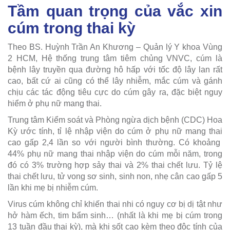
Tầm quan trọng của vắc xin
cúm trong thai kỳ
Theo BS. Huỳnh Trần An Khương – Quản lý Y khoa Vùng
2 HCM, Hệ thống trung tâm tiêm chủng VNVC, cúm là
bệnh lây truyền qua đường hô hấp với tốc độ lây lan rất
cao, bất cứ ai cũng có thể lây nhiễm, mắc cúm và gánh
chịu các tác động tiêu cực do cúm gây ra, đặc biệt nguy
hiểm ở phụ nữ mang thai.
Trung tâm Kiểm soát và Phòng ngừa dịch bệnh (CDC) Hoa
Kỳ ước tính, tỉ lệ nhập viện do cúm ở phụ nữ mang thai
cao gấp 2,4 lần so với người bình thường. Có khoảng
44% phụ nữ mang thai nhập viện do cúm mỗi năm, trong
đó có 3% trường hợp sảy thai và 2% thai chết lưu. Tỷ lệ
thai chết lưu, tử vong sơ sinh, sinh non, nhẹ cân cao gấp 5
lần khi mẹ bị nhiễm cúm.
Virus cúm không chỉ khiến thai nhi có nguy cơ bị dị tật như
hở hàm ếch, tim bẩm sinh… (nhất là khi mẹ bị cúm trong
13 tuần đầu thai kỳ), mà khi sốt cao kèm theo độc tính của