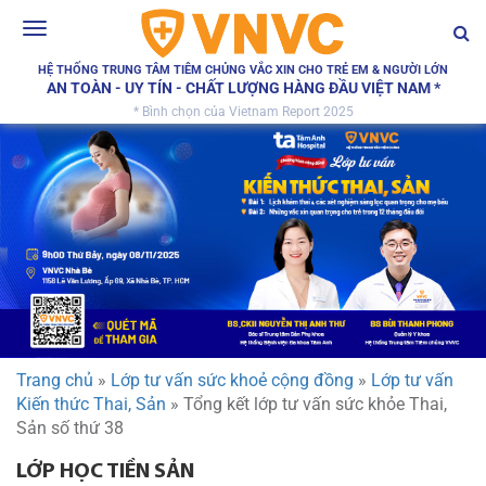
Toggle
navigation
HỆ THỐNG TRUNG TÂM TIÊM CHỦNG VẮC XIN CHO TRẺ EM & NGƯỜI LỚN
AN TOÀN - UY TÍN - CHẤT LƯỢNG HÀNG ĐẦU VIỆT NAM *
* Bình chọn của Vietnam Report 2025
Trang chủ
»
Lớp tư vấn sức khoẻ cộng đồng
»
Lớp tư vấn
Kiến thức Thai, Sản
»
Tổng kết lớp tư vấn sức khỏe Thai,
Sản số thứ 38
LỚP HỌC TIỀN SẢN