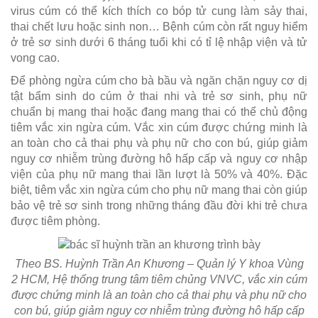
virus cúm có thể kích thích co bóp tử cung làm sảy thai,
thai chết lưu hoặc sinh non… Bệnh cúm còn rất nguy hiểm
ở trẻ sơ sinh dưới 6 tháng tuổi khi có tỉ lệ nhập viện và tử
vong cao.
Để phòng ngừa cúm cho bà bầu và ngăn chặn nguy cơ dị
tật bẩm sinh do cúm ở thai nhi và trẻ sơ sinh, phụ nữ
chuẩn bị mang thai hoặc đang mang thai có thể chủ động
tiêm vắc xin ngừa cúm. Vắc xin cúm được chứng minh là
an toàn cho cả thai phụ và phụ nữ cho con bú, giúp giảm
nguy cơ nhiễm trùng đường hô hấp cấp và nguy cơ nhập
viện của phụ nữ mang thai lần lượt là 50% và 40%. Đặc
biệt, tiêm vắc xin ngừa cúm cho phụ nữ mang thai còn giúp
bảo vệ trẻ sơ sinh trong những tháng đầu đời khi trẻ chưa
được tiêm phòng.
Theo BS. Huỳnh Trần An Khương – Quản lý Y khoa Vùng
2 HCM, Hệ thống trung tâm tiêm chủng VNVC, vắc xin cúm
được chứng minh là an toàn cho cả thai phụ và phụ nữ cho
con bú, giúp giảm nguy cơ nhiễm trùng đường hô hấp cấp