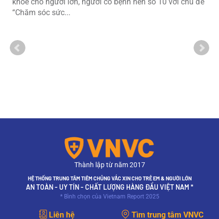
khỏe cho người lớn, người có bệnh nền số 10 với chủ đề
“Chăm sóc sức...
Thành lập từ năm 2017
HỆ THỐNG TRUNG TÂM TIÊM CHỦNG VẮC XIN CHO TRẺ EM & NGƯỜI LỚN
AN TOÀN - UY TÍN - CHẤT LƯỢNG HÀNG ĐẦU VIỆT NAM *
* Bình chọn của Vietnam Report 2025
Liên hệ
Tìm trung tâm VNVC