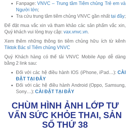
Fanpage:
VNVC – Trung tâm Tiêm chủng Trẻ em và
Người lớn
;
Tra cứu trung tâm tiêm chủng VNVC gần nhất
tại đây
;
Để đặt mua vắc xin và tham khảo các sản phẩm vắc xin,
Quý khách vui lòng truy cập:
vax.vnvc.vn
.
Xem thêm những thông tin tiêm chủng hữu ích từ kênh
Tiktok Bác sĩ Tiêm chủng VNVC
Quý Khách hàng có thể tải VNVC Mobile App dễ dàng
bằng 2 link sau:
Đối với các hệ điều hành IOS (iPhone, iPad…):
CÀI
ĐẶT TẠI ĐÂY
Đối với các hệ điều hành Android (Oppo, Samsung,
Sony…):
CÀI ĐẶT TẠI ĐÂY
CHÙM HÌNH ẢNH LỚP TƯ
VẤN SỨC KHỎE THAI, SẢN
SỐ THỨ 38