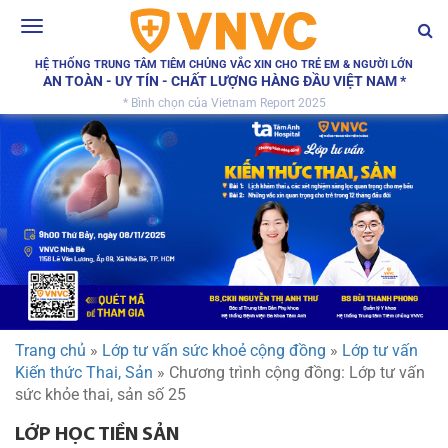
Toggle
navigation
HỆ THỐNG TRUNG TÂM TIÊM CHỦNG VẮC XIN CHO TRẺ EM & NGƯỜI LỚN
AN TOÀN - UY TÍN - CHẤT LƯỢNG HÀNG ĐẦU VIỆT NAM *
* Bình chọn của Vietnam Report 2025
Trang chủ
»
Lớp tư vấn sức khoẻ cộng đồng
»
Lớp tư vấn
Kiến thức Thai, Sản
»
Chương trình cộng đồng: Lớp tư vấn
sức khỏe thai, sản số 25
LỚP HỌC TIỀN SẢN