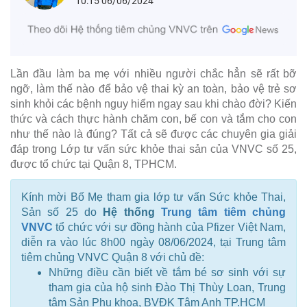
10:15 06/06/2024
Lần đầu làm ba mẹ với nhiều người chắc hẳn sẽ rất bỡ
ngỡ, làm thế nào để bảo vệ thai kỳ an toàn, bảo vệ trẻ sơ
sinh khỏi các bệnh nguy hiểm ngay sau khi chào đời? Kiến
thức và cách thực hành chăm con, bế con và tắm cho con
như thế nào là đúng? Tất cả sẽ được các chuyên gia giải
đáp trong Lớp tư vấn sức khỏe thai sản của VNVC số 25,
được tổ chức tại Quận 8, TPHCM.
Kính mời Bố Mẹ tham gia lớp tư vấn Sức khỏe Thai,
Sản số 25 do
Hệ thống
Trung tâm tiêm chủng
VNVC
tổ chức với sự đồng hành của Pfizer Việt Nam,
diễn ra vào lúc 8h00 ngày 08/06/2024, tại Trung tâm
tiêm chủng VNVC Quận 8 với chủ đề:
Những điều cần biết về tắm bé sơ sinh với sự
tham gia của hộ sinh Đào Thị Thùy Loan, Trung
tâm Sản Phụ khoa, BVĐK Tâm Anh TP.HCM