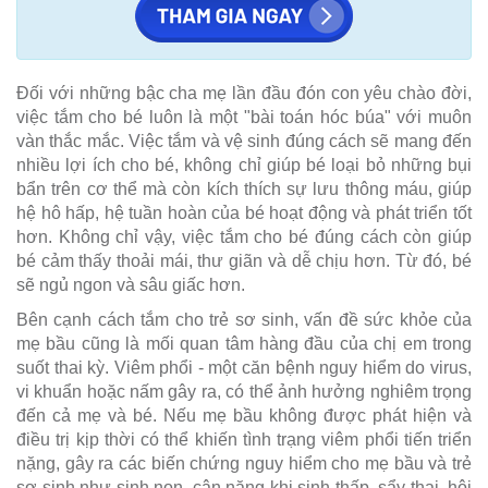
Đối với những bậc cha mẹ lần đầu đón con yêu chào đời,
việc tắm cho bé luôn là một "bài toán hóc búa" với muôn
vàn thắc mắc. Việc tắm và vệ sinh đúng cách sẽ mang đến
nhiều lợi ích cho bé, không chỉ giúp bé loại bỏ những bụi
bẩn trên cơ thể mà còn kích thích sự lưu thông máu, giúp
hệ hô hấp, hệ tuần hoàn của bé hoạt động và phát triển tốt
hơn. Không chỉ vậy, việc tắm cho bé đúng cách còn giúp
bé cảm thấy thoải mái, thư giãn và dễ chịu hơn. Từ đó, bé
sẽ ngủ ngon và sâu giấc hơn.
Bên cạnh cách tắm cho trẻ sơ sinh, vấn đề sức khỏe của
mẹ bầu cũng là mối quan tâm hàng đầu của chị em trong
suốt thai kỳ. Viêm phổi - một căn bệnh nguy hiểm do virus,
vi khuẩn hoặc nấm gây ra, có thể ảnh hưởng nghiêm trọng
đến cả mẹ và bé. Nếu mẹ bầu không được phát hiện và
điều trị kịp thời có thể khiến tình trạng viêm phổi tiến triển
nặng, gây ra các biến chứng nguy hiểm cho mẹ bầu và trẻ
sơ sinh như sinh non, cân nặng khi sinh thấp, sẩy thai, hội