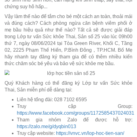
chứng suy hô hấp...
Vậy làm thế nào để tắm cho bé một cách an toàn, thoải mái
và đúng cách? Cách phòng ngừa căn bệnh viêm phổi ở
mẹ bầu hiệu quả như thế nào? Tất cả sẽ được giải đáp
trong Lớp tư vấn Sức khỏe Thai, Sản số 25 vào lúc 09h00
thứ 7, ngày 08/06/2024 tại Tòa Green River, Khối C, Tầng
02, 2225 Phạm Thế Hiển, P.Bình Đông , TP.HCM. Bố Mẹ
hãy nhanh tay đăng ký tham gia để có thêm nhiều kiến
thức chăm sóc bé yêu và bảo vệ sức khỏe mẹ bầu.
Quý Khách hàng có thể đăng ký Lớp tư vấn Sức khỏe
Thai, Sản miễn phí dễ dàng tại:
Liên hệ tổng đài: 028 7102 6595
Truy cập Group:
https://www.facebook.com/groups/1172585437024031
Tham gia nhóm Zalo để được hỗ trợ:
https://zalo.me/g/dyqbin013
Truy cập website:
https://vnvc.vn/lop-hoc-tien-san/