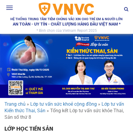
Toggle
navigation
HỆ THỐNG TRUNG TÂM TIÊM CHỦNG VẮC XIN CHO TRẺ EM & NGƯỜI LỚN
AN TOÀN - UY TÍN - CHẤT LƯỢNG HÀNG ĐẦU VIỆT NAM *
* Bình chọn của Vietnam Report 2025
Trang chủ
»
Lớp tư vấn sức khoẻ cộng đồng
»
Lớp tư vấn
Kiến thức Thai, Sản
»
Tổng kết Lớp tư vấn sức khỏe Thai,
Sản số thứ 8
LỚP HỌC TIỀN SẢN