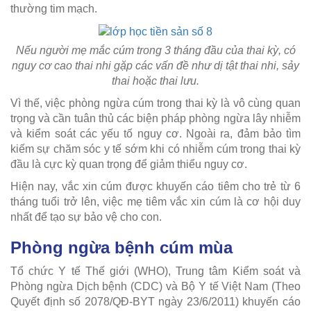
thường tim mạch.
Nếu người mẹ mắc cúm trong 3 tháng đầu của thai kỳ, có
nguy cơ cao thai nhi gặp các vấn đề như dị tật thai nhi, sảy
thai hoặc thai lưu.
Vì thế, việc phòng ngừa cúm trong thai kỳ là vô cùng quan
trọng và cần tuân thủ các biện pháp phòng ngừa lây nhiễm
và kiểm soát các yếu tố nguy cơ. Ngoài ra, đảm bảo tìm
kiếm sự chăm sóc y tế sớm khi có nhiễm cúm trong thai kỳ
đầu là cực kỳ quan trọng để giảm thiểu nguy cơ.
Hiện nay, vắc xin cúm được khuyến cáo tiêm cho trẻ từ 6
tháng tuổi trở lên, việc mẹ tiêm vắc xin cúm là cơ hội duy
nhất để tạo sự bảo vệ cho con.
Phòng ngừa bệnh cúm mùa
Tổ chức Y tế Thế giới (WHO), Trung tâm Kiểm soát và
Phòng ngừa Dịch bệnh (CDC) và Bộ Y tế Việt Nam (Theo
Quyết định số 2078/QĐ-BYT ngày 23/6/2011) khuyến cáo