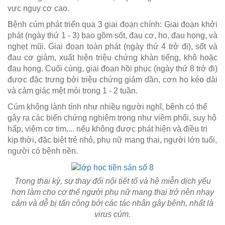
vực nguy cơ cao.
Bệnh cúm phát triển qua 3 giai đoạn chính: Giai đoạn khởi
phát (ngày thứ 1 - 3) bao gồm sốt, đau cơ, ho, đau họng, và
nghẹt mũi. Giai đoạn toàn phát (ngày thứ 4 trở đi), sốt và
đau cơ giảm, xuất hiện triệu chứng khàn tiếng, khô hoặc
đau họng. Cuối cùng, giai đoạn hồi phục (ngày thứ 8 trở đi)
được đặc trưng bởi triệu chứng giảm dần, cơn ho kéo dài
và cảm giác mệt mỏi trong 1 - 2 tuần.
Cúm không lành tính như nhiều người nghĩ, bệnh có thể
gây ra các biến chứng nghiêm trọng như viêm phổi, suy hô
hấp, viêm cơ tim,... nếu không được phát hiện và điều trị
kịp thời, đặc biệt trẻ nhỏ, phụ nữ mang thai, người lớn tuổi,
người có bệnh nền.
Trong thai kỳ, sự thay đổi nội tiết tố và hệ miễn dịch yếu
hơn làm cho cơ thể người phụ nữ mang thai trở nên nhạy
cảm và dễ bị tấn công bởi các tác nhân gây bệnh, nhất là
virus cúm.