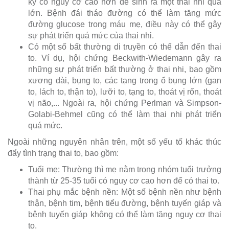
kỳ có nguy cơ cao hơn để sinh ra một thai nhi quá
lớn. Bệnh đái tháo đường có thể làm tăng mức
đường glucose trong máu mẹ, điều này có thể gây
sự phát triển quá mức của thai nhi.
Có một số bất thường di truyền có thể dẫn đến thai
to. Ví dụ, hội chứng Beckwith-Wiedemann gây ra
những sự phát triển bất thường ở thai nhi, bao gồm
xương dài, bụng to, các tạng trong ổ bụng lớn (gan
to, lách to, thận to), lưỡi to, tạng to, thoát vị rốn, thoát
vị não,... Ngoài ra, hội chứng Perlman và Simpson-
Golabi-Behmel cũng có thể làm thai nhi phát triển
quá mức.
Ngoài những nguyên nhân trên, một số yếu tố khác thúc
đẩy tình trạng thai to, bao gồm:
Tuổi mẹ: Thường thì mẹ nằm trong nhóm tuổi trưởng
thành từ 25-35 tuổi có nguy cơ cao hơn để có thai to.
Thai phụ mắc bệnh nền: Một số bệnh nền như bệnh
thận, bệnh tim, bệnh tiểu đường, bệnh tuyến giáp và
bệnh tuyến giáp không có thể làm tăng nguy cơ thai
to.