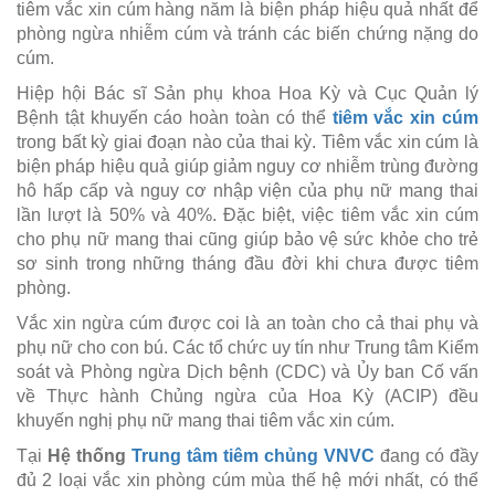
tiêm vắc xin cúm hàng năm là biện pháp hiệu quả nhất để
phòng ngừa nhiễm cúm và tránh các biến chứng nặng do
cúm.
Hiệp hội Bác sĩ Sản phụ khoa Hoa Kỳ và Cục Quản lý
Bệnh tật khuyến cáo hoàn toàn có thể
tiêm vắc xin cúm
trong bất kỳ giai đoạn nào của thai kỳ. Tiêm vắc xin cúm là
biện pháp hiệu quả giúp giảm nguy cơ nhiễm trùng đường
hô hấp cấp và nguy cơ nhập viện của phụ nữ mang thai
lần lượt là 50% và 40%. Đặc biệt, việc tiêm vắc xin cúm
cho phụ nữ mang thai cũng giúp bảo vệ sức khỏe cho trẻ
sơ sinh trong những tháng đầu đời khi chưa được tiêm
phòng.
Vắc xin ngừa cúm được coi là an toàn cho cả thai phụ và
phụ nữ cho con bú. Các tổ chức uy tín như Trung tâm Kiểm
soát và Phòng ngừa Dịch bệnh (CDC) và Ủy ban Cố vấn
về Thực hành Chủng ngừa của Hoa Kỳ (ACIP) đều
khuyến nghị phụ nữ mang thai tiêm vắc xin cúm.
Tại
Hệ thống
Trung tâm tiêm chủng VNVC
đang có đầy
đủ 2 loại vắc xin phòng cúm mùa thế hệ mới nhất, có thể