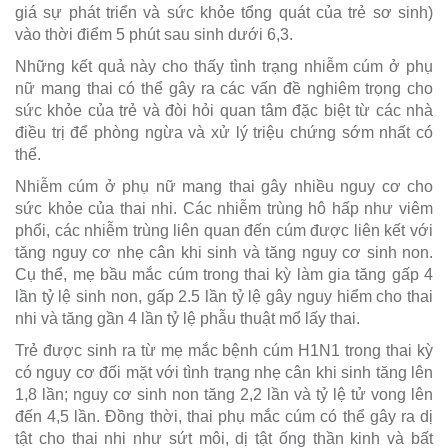
giá sự phát triển và sức khỏe tổng quát của trẻ sơ sinh)
vào thời điểm 5 phút sau sinh dưới 6,3.
Những kết quả này cho thấy tình trạng nhiễm cúm ở phụ
nữ mang thai có thể gây ra các vấn đề nghiêm trọng cho
sức khỏe của trẻ và đòi hỏi quan tâm đặc biệt từ các nhà
điều trị để phòng ngừa và xử lý triệu chứng sớm nhất có
thể.
Nhiễm cúm ở phụ nữ mang thai gây nhiều nguy cơ cho
sức khỏe của thai nhi. Các nhiễm trùng hô hấp như viêm
phổi, các nhiễm trùng liên quan đến cúm được liên kết với
tăng nguy cơ nhẹ cân khi sinh và tăng nguy cơ sinh non.
Cụ thể, mẹ bầu mắc cúm trong thai kỳ làm gia tăng gấp 4
lần tỷ lệ sinh non, gấp 2.5 lần tỷ lệ gây nguy hiểm cho thai
nhi và tăng gần 4 lần tỷ lệ phẫu thuật mổ lấy thai.
Trẻ được sinh ra từ mẹ mắc bệnh cúm H1N1 trong thai kỳ
có nguy cơ đối mặt với tình trạng nhẹ cân khi sinh tăng lên
1,8 lần; nguy cơ sinh non tăng 2,2 lần và tỷ lệ tử vong lên
đến 4,5 lần. Đồng thời, thai phụ mắc cúm có thể gây ra dị
tật cho thai nhi như sứt môi, dị tật ống thần kinh và bất