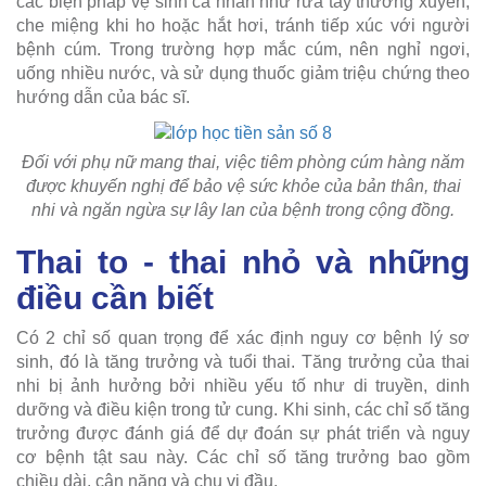
các biện pháp vệ sinh cá nhân như rửa tay thường xuyên,
che miệng khi ho hoặc hắt hơi, tránh tiếp xúc với người
bệnh cúm. Trong trường hợp mắc cúm, nên nghỉ ngơi,
uống nhiều nước, và sử dụng thuốc giảm triệu chứng theo
hướng dẫn của bác sĩ.
Đối với phụ nữ mang thai, việc tiêm phòng cúm hàng năm
được khuyến nghị để bảo vệ sức khỏe của bản thân, thai
nhi và ngăn ngừa sự lây lan của bệnh trong cộng đồng.
Thai to - thai nhỏ và những
điều cần biết
Có 2 chỉ số quan trọng để xác định nguy cơ bệnh lý sơ
sinh, đó là tăng trưởng và tuổi thai. Tăng trưởng của thai
nhi bị ảnh hưởng bởi nhiều yếu tố như di truyền, dinh
dưỡng và điều kiện trong tử cung. Khi sinh, các chỉ số tăng
trưởng được đánh giá để dự đoán sự phát triển và nguy
cơ bệnh tật sau này. Các chỉ số tăng trưởng bao gồm
chiều dài, cân nặng và chu vi đầu.