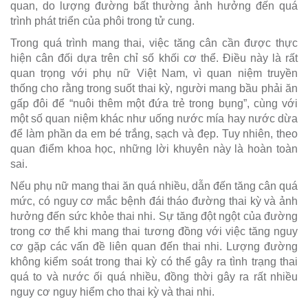
quan, do lượng đường bất thường ảnh hưởng đến quá
trình phát triển của phôi trong tử cung.
Trong quá trình mang thai, việc tăng cân cần được thực
hiện cân đối dựa trên chỉ số khối cơ thể. Điều này là rất
quan trọng với phụ nữ Việt Nam, vì quan niệm truyền
thống cho rằng trong suốt thai kỳ, người mang bầu phải ăn
gấp đôi để “nuôi thêm một đứa trẻ trong bụng”, cùng với
một số quan niệm khác như uống nước mía hay nước dừa
để làm phần da em bé trắng, sạch và đẹp. Tuy nhiên, theo
quan điểm khoa học, những lời khuyên này là hoàn toàn
sai.
Nếu phụ nữ mang thai ăn quá nhiều, dẫn đến tăng cân quá
mức, có nguy cơ mắc bệnh đái tháo đường thai kỳ và ảnh
hưởng đến sức khỏe thai nhi. Sự tăng đột ngột của đường
trong cơ thể khi mang thai tương đồng với việc tăng nguy
cơ gặp các vấn đề liên quan đến thai nhi. Lượng đường
không kiểm soát trong thai kỳ có thể gây ra tình trạng thai
quá to và nước ối quá nhiều, đồng thời gây ra rất nhiều
nguy cơ nguy hiểm cho thai kỳ và thai nhi.