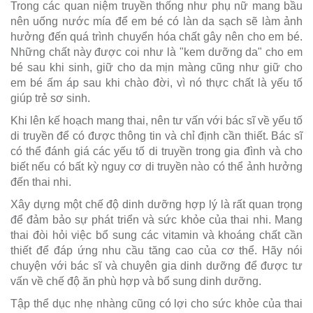
Trong các quan niệm truyền thống như phụ nữ mang bầu
nên uống nước mía để em bé có làn da sạch sẽ làm ảnh
hưởng đến quá trình chuyển hóa chất gây nên cho em bé.
Những chất này được coi như là "kem dưỡng da" cho em
bé sau khi sinh, giữ cho da mịn màng cũng như giữ cho
em bé ấm áp sau khi chào đời, vì nó thực chất là yếu tố
giúp trẻ sơ sinh.
Khi lên kế hoạch mang thai, nên tư vấn với bác sĩ về yếu tố
di truyền để có được thông tin và chỉ định cần thiết. Bác sĩ
có thể đánh giá các yếu tố di truyền trong gia đình và cho
biết nếu có bất kỳ nguy cơ di truyền nào có thể ảnh hưởng
đến thai nhi.
Xây dựng một chế độ dinh dưỡng hợp lý là rất quan trọng
để đảm bảo sự phát triển và sức khỏe của thai nhi. Mang
thai đòi hỏi việc bổ sung các vitamin và khoáng chất cần
thiết để đáp ứng nhu cầu tăng cao của cơ thể. Hãy nói
chuyện với bác sĩ và chuyên gia dinh dưỡng để được tư
vấn về chế độ ăn phù hợp và bổ sung dinh dưỡng.
Tập thể dục nhẹ nhàng cũng có lợi cho sức khỏe của thai