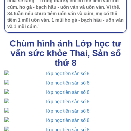
chia sẻ rằng: “Trong thai kỳ chỉ có thể tiêm vắc xin
cúm, ho gà - bạch hầu - uốn ván và uốn ván. Vì thế,
34 tuần nếu chưa tiêm uốn ván và cúm, mẹ có thể
tiêm 1 mũi uốn ván, 1 mũi ho gà - bạch hầu - uốn ván
và 1 mũi cúm.
”
Chùm hình ảnh Lớp học tư
vấn sức khỏe Thai, Sản số
thứ 8