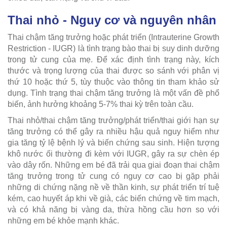
Thai nhỏ - Nguy cơ và nguyên nhân
Thai chậm tăng trưởng hoặc phát triển (Intrauterine Growth
Restriction - IUGR) là tình trạng bào thai bị suy dinh dưỡng
trong tử cung của mẹ. Để xác định tình trạng này, kích
thước và trọng lượng của thai được so sánh với phân vị
thứ 10 hoặc thứ 5, tùy thuộc vào thông tin tham khảo sử
dụng. Tình trạng thai chậm tăng trưởng là một vấn đề phổ
biến, ảnh hưởng khoảng 5-7% thai kỳ trên toàn cầu.
Thai nhỏ/thai chậm tăng trưởng/phát triển/thai giới hạn sự
tăng trưởng có thể gây ra nhiều hậu quả nguy hiểm như
gia tăng tỷ lệ bệnh lý và biến chứng sau sinh. Hiện tượng
khô nước ối thường đi kèm với IUGR, gây ra sự chèn ép
vào dây rốn. Những em bé đã trải qua giai đoạn thai chậm
tăng trưởng trong tử cung có nguy cơ cao bị gặp phải
những di chứng nặng nề về thần kinh, sự phát triển trí tuệ
kém, cao huyết áp khi về già, các biến chứng về tim mạch,
và có khả năng bị vàng da, thừa hồng cầu hơn so với
những em bé khỏe mạnh khác.