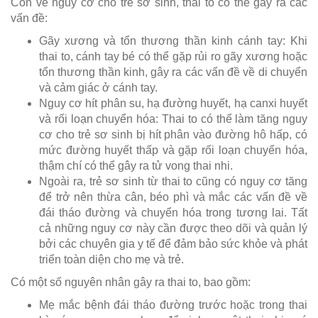
Còn về nguy cơ cho trẻ sơ sinh, thai to có thể gây ra các
vấn đề:
Gãy xương và tổn thương thần kinh cánh tay: Khi
thai to, cánh tay bé có thể gặp rủi ro gãy xương hoặc
tổn thương thần kinh, gây ra các vấn đề về di chuyển
và cảm giác ở cánh tay.
Nguy cơ hít phân su, hạ đường huyết, hạ canxi huyết
và rối loạn chuyển hóa: Thai to có thể làm tăng nguy
cơ cho trẻ sơ sinh bị hít phân vào đường hô hấp, có
mức đường huyết thấp và gặp rối loạn chuyển hóa,
thậm chí có thể gây ra tử vong thai nhi.
Ngoài ra, trẻ sơ sinh từ thai to cũng có nguy cơ tăng
để trở nên thừa cân, béo phì và mắc các vấn đề về
đái tháo đường và chuyển hóa trong tương lai. Tất
cả những nguy cơ này cần được theo dõi và quản lý
bởi các chuyên gia y tế để đảm bảo sức khỏe và phát
triển toàn diện cho mẹ và trẻ.
Có một số nguyên nhân gây ra thai to, bao gồm:
Mẹ mắc bệnh đái tháo đường trước hoặc trong thai