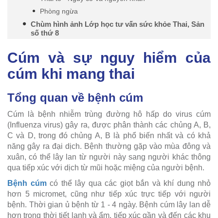
Phòng ngừa
Chùm hình ảnh Lớp học tư vấn sức khỏe Thai, Sản
số thứ 8
Cúm và sự nguy hiểm của
cúm khi mang thai
Tổng quan về bệnh cúm
Cúm là bệnh nhiễm trùng đường hô hấp do virus cúm
(Influenza virus) gây ra, được phân thành các chủng A, B,
C và D, trong đó chủng A, B là phổ biến nhất và có khả
năng gây ra đại dịch. Bệnh thường gặp vào mùa đông và
xuân, có thể lây lan từ người này sang người khác thông
qua tiếp xúc với dịch từ mũi hoặc miệng của người bệnh.
Bệnh cúm
có thể lây qua các giọt bắn và khí dung nhỏ
hơn 5 micromet, cũng như tiếp xúc trực tiếp với người
bệnh. Thời gian ủ bệnh từ 1 - 4 ngày. Bệnh cúm lây lan dễ
hơn trong thời tiết lạnh và ẩm, tiếp xúc gần và đến các khu