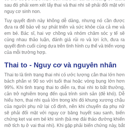
sau đó phải xem xét lấy thai và thai nhi sẽ phải đối mặt với
nguy cơ sinh non.
Tuy quyết định này không dễ dàng, nhưng nó cần được
đưa ra để bảo vệ sự phát triển và sức khỏe của cả mẹ và
em bé. Bác sĩ, hai vợ chồng và nhóm chăm sóc y tế sẽ
cùng nhau thảo luận, đánh giá rủi ro và lợi ích, đưa ra
quyết định cuối cùng dựa trên tình hình cụ thể và triển vọng
của mỗi trường hợp.
Thai to - Nguy cơ và nguyên nhân
Thai to là tình trạng thai nhi có ước lượng cân thai lớn hơn
bách phân vị 90 so với tuổi thai hoặc vòng bụng lớn hơn
99%. Khi tình trạng thai to diễn ra, thai nhi to bất thường,
cản trở nghiêm trọng đến quá trình sinh sản (đẻ khó). Dễ
hiểu hơn, thai nhi quá lớn trong khi đó khung xương chậu
của người phụ nữ lại cố định, nên khi chuyển dạ phụ nữ
sẽ phải đối mặt với nguy cơ băng huyết sau sanh, biến
chứng kẹt vai em bé khi sinh (bà mẹ đái tháo đường khiến
mỡ tích tụ ở vai thai nhi). Khi gặp phải biến chứng này, bắt