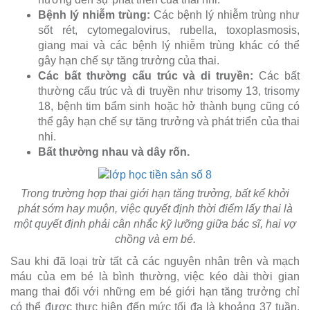
Bệnh lý nhiễm trùng:
Các bệnh lý nhiễm trùng như
sốt rét, cytomegalovirus, rubella, toxoplasmosis,
giang mai và các bệnh lý nhiễm trùng khác có thể
gây hạn chế sự tăng trưởng của thai.
Các bất thường cấu trúc và di truyền:
Các bất
thường cấu trúc và di truyền như trisomy 13, trisomy
18, bệnh tim bẩm sinh hoặc hở thành bụng cũng có
thể gây hạn chế sự tăng trưởng và phát triển của thai
nhi.
Bất thường nhau và dây rốn.
Trong trường hợp thai giới hạn tăng trưởng, bất kể khởi
phát sớm hay muộn, việc quyết định thời điểm lấy thai là
một quyết định phải cân nhắc kỹ lưỡng giữa bác sĩ, hai vợ
chồng và em bé.
Sau khi đã loại trừ tất cả các nguyên nhân trên và mạch
máu của em bé là bình thường, việc kéo dài thời gian
mang thai đối với những em bé giới hạn tăng trưởng chỉ
có thể được thực hiện đến mức tối đa là khoảng 37 tuần,