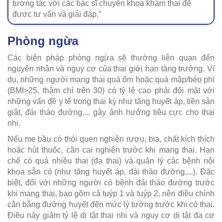
tương tác với các bác sĩ chuyên khoa khám thai để
được tư vấn và giải đáp.”
Phòng ngừa
Các biện pháp phòng ngừa sẽ thường liên quan đến
nguyên nhân và nguy cơ của thai giới hạn tăng trưởng. Ví
dụ, những người mang thai quá ốm hoặc quá mập/béo phì
(BMI>25, thậm chí trên 30) có tỷ lệ cao phải đối mặt với
những vấn đề y tế trong thai kỳ như tăng huyết áp, tiền sản
giật, đái tháo đường,... gây ảnh hưởng tiêu cực cho thai
nhi.
Nếu mẹ bầu có thói quen nghiện rượu, bia, chất kích thích
hoặc hút thuốc, cần cai nghiện trước khi mang thai. Hạn
chế có quá nhiều thai (đa thai) và quản lý các bệnh nội
khoa sẵn có (như tăng huyết áp, đái tháo đường,...). Đặc
biệt, đối với những người có bệnh đái tháo đường trước
khi mang thai, bao gồm cả tuýp 1 và tuýp 2, nên điều chỉnh
cân bằng đường huyết đến mức lý tưởng trước khi có thai.
Điều này giảm tỷ lệ dị tật thai nhi và nguy cơ dị tật đa cơ