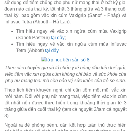
sử dụng để tiêm chủng cho phụ nữ mang thai ở bất kỳ giai
đoạn nào của thai kỳ, tốt nhất 3 tháng giữa và 3 tháng cuối
thai kỳ, bao gồm vắc xin cúm Vaxigrip (Sanofi - Pháp) và
Influvac Tetra (Abbott – Hà Lan).
Tìm hiểu ngay về vắc xin ngừa cúm mùa Vaxigrip
(Sanofi Pasteur)
tại đây
;
Tìm hiểu ngay về vắc xin ngừa cúm mùa Influvac
Tetra (Abbott)
tại đây
.
Theo các chuyên gia và tổ chức y tế hàng đầu trên thế giới,
việc tiêm vắc xin ngừa cúm không chỉ bảo vệ sức khỏe của
phụ nữ mang thai mà còn bảo vệ sức khỏe của trẻ sơ sinh.
Theo lịch tiêm khuyến nghị, chỉ cần tiêm một mũi vắc xin
mỗi năm. Đối với phụ nữ mang thai, việc tiêm vắc xin cúm
tốt nhất nên được thực hiện trong khoảng thời gian từ 3
tháng giữa đến cuối thai kỳ (tam cá nguyệt 2/tam cá nguyệt
3).
Ngoài ra để phòng bệnh, cần kết hợp tuân thủ thực hiện