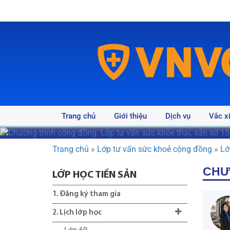
Trang chủ
Giới thiệu
Dịch vụ
Vắc x
Trang chủ
»
Lớp tư vấn sức khoẻ cộng đồng
»
Lớ
CHƯ
LỚP HỌC TIỀN SẢN
1. Đăng ký tham gia
2. Lịch lớp học
Lớp 69