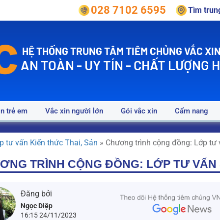
028 7102 6595
Tìm tru
HỆ THỐNG TRUNG TÂM TIÊM CHỦNG VẮC XIN
AN TOÀN - UY TÍN - CHẤT LƯỢNG 
in trẻ em
Vắc xin người lớn
Gói vắc xin
Cẩm nang
p tư vấn Kiến thức Thai, Sản
»
Chương trình cộng đồng: Lớp tư 
ƠNG TRÌNH CỘNG ĐỒNG: LỚP TƯ VẤN S
Đăng bởi
Ngọc Diệp
16:15 24/11/2023