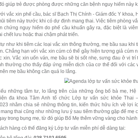
 đó giúp trẻ được phòng được những căn bệnh nguy hiểm này khi
ới vắc xin phế cầu, bác sĩ Bạch Thị Chính - Giám đốc Y khoa
ũi tiêm này trước khi có dự định mang thai. Việc tiêm phòng v
n chứng nguy hiểm do phế cầu khuẩn gây ra, đặc biệt là viêm 
ai chết lưu hoặc thai chậm phát triển.
ự như khi tiêm các loại vắc xin thông thường, mẹ bầu sau khi 
n. Chẳng hạn với vắc xin cúm có thể gây hiện tượng giả cúm n
c xin. Vắc xin uốn ván, mẹ bầu sẽ bị sốt nhẹ, sưng đau ở vị tr
nh thường cho thấy đáp ứng miễn dịch của cơ thể đối với các 
ị nên mẹ bầu không cần quá lo lắng.
iểu những tâm tư, lo lắng trên của những ông bố bà mẹ, Hệ
iện đa khoa Tâm Anh tổ chức Lớp tư vấn sức khỏe Thai 
023 nhằm chia sẻ những thông tin, kiến thức hữu ích về lợi 
mang thai cũng như những lưu ý sau tiêm thường gặp để mẹ có m
ay trong bụng mẹ, từ đó giúp Bố Mẹ thêm vững vàng cho hành tr
ch hàng có thể đăng ký Lớp tư vấn miễn phí dễ dàng tại:
iên hệ tổng đài:
028 7102 6595