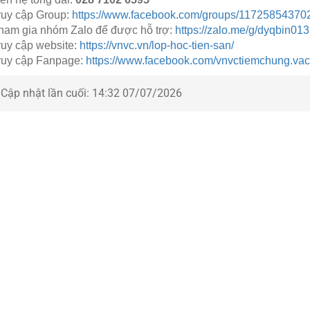
ruy cập Group:
https://www.facebook.com/groups/11725854370
ham gia nhóm Zalo để được hỗ trợ:
https://zalo.me/g/dyqbin013
ruy cập website:
https://vnvc.vn/lop-hoc-tien-san/
ruy cập Fanpage:
https://www.facebook.com/vnvctiemchung.vac
Cập nhật lần cuối:
14:32 07/07/2026