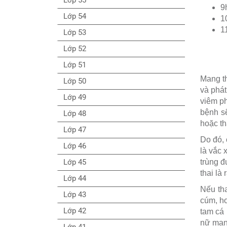
9
Lớp 54
1
1
Lớp 53
Lớp 52
Lớp 51
Mang th
Lớp 50
và phát
Lớp 49
viêm p
bệnh s
Lớp 48
hoặc tha
Lớp 47
Do đó, 
Lớp 46
là vắc 
trùng đ
Lớp 45
thai là
Lớp 44
Nếu tha
Lớp 43
cúm, ho
Lớp 42
tam cá 
nữ mang
Lớp 41