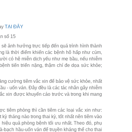
gay
TẠI ĐÂY
sẽ ảnh hưởng trực tiếp đến quá trình hình thành
p cũng là thời điểm khiến các bệnh hô hấp như cúm,
ười có hệ miễn dịch yếu như mẹ bầu, nếu nhiễm
nh tiến triển nặng, thậm chí đe dọa sức khỏe;
ăng cường tiêm vắc xin để bảo vệ sức khỏe, nhất
ầu - uốn ván. Đây đều là các tác nhân gây nhiễm
vắc xin được khuyến cáo trước và trong khi mang
 tiêm phòng thì cần tiêm các loại vắc xin như:
kỳ tháng nào trong thai kỳ, tốt nhất nên tiêm vào
ể hiệu quả phòng bệnh tối ưu nhất. Theo đó, phụ
gà-bạch hầu-uốn ván để truyền kháng thể cho thai