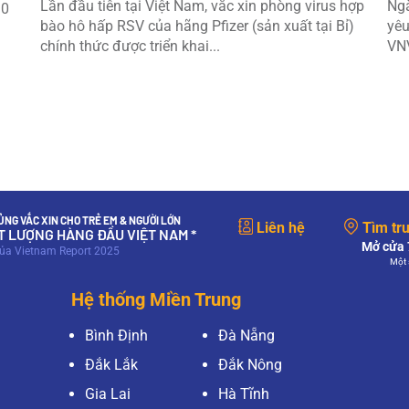
Lần đầu tiên tại Việt Nam, vắc xin phòng virus hợp
Ngà
10
bào hô hấp RSV của hãng Pfizer (sản xuất tại Bỉ)
yêu
chính thức được triển khai...
VNV
NG VẮC XIN CHO TRẺ EM & NGƯỜI LỚN
Liên hệ
Tìm tr
ẤT LƯỢNG HÀNG ĐẦU VIỆT NAM *
Mở cửa 7
của Vietnam Report 2025
Một 
Hệ thống Miền Trung
Bình Định
Đà Nẵng
Đắk Lắk
Đắk Nông
Gia Lai
Hà Tĩnh