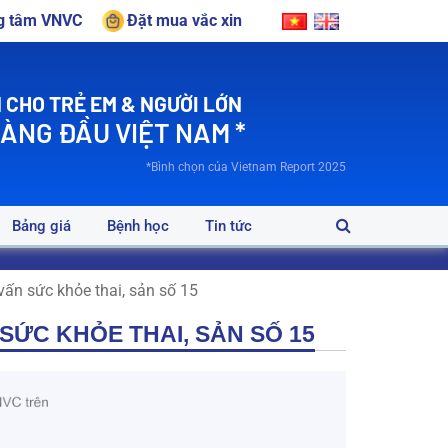
ng tâm VNVC
Đặt mua vắc xin
 CHO TRẺ EM & NGƯỜI LỚN
HÀNG ĐẦU VIỆT NAM *
*Bình chọn của Vietnam Report 2025
Bảng giá
Bệnh học
Tin tức
vấn sức khỏe thai, sản số 15
ỨC KHỎE THAI, SẢN SỐ 15