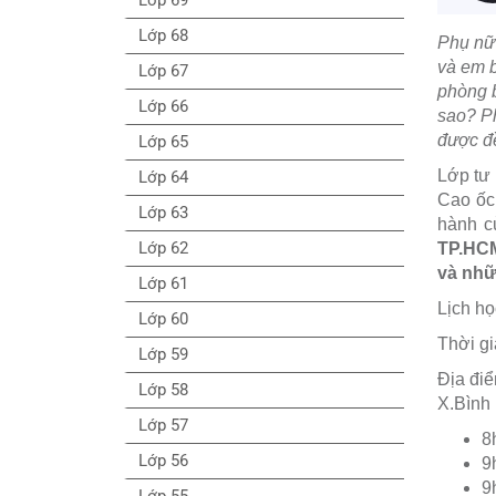
Lớp 68
Phụ nữ
và em b
Lớp 67
phòng b
Lớp 66
sao? Ph
được đề
Lớp 65
Lớp tư 
Lớp 64
Cao ốc
Lớp 63
hành c
Lớp 62
TP.HCM
và nhữ
Lớp 61
Lịch họ
Lớp 60
Thời gi
Lớp 59
Địa đi
Lớp 58
X.Bình
Lớp 57
8
Lớp 56
9
9
Lớp 55