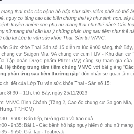
 mang thai mắc các bệnh hô hấp như cúm, viêm phổi có thể 
é, nguy cơ tăng cao các biến chứng thai kỳ như sinh non, sảy t
ệnh truyền nhiễm cho phụ nữ mang thai như thế nào? Các loại 
ụ nữ mang thai cần lưu ý những phản ứng sau tiêm như thế n
 cập tại Lớp tư vấn sức khỏe Thai, Sản tại VNVC.
vấn Sức khỏe Thai Sản số 15 diễn ra lúc 9h00 sáng, thứ Bảy
 chung cư Saigon Mia, 9A chung cư cụm III,IV - Khu dân cư
ủa Tập đoàn Dược phẩm Pfizer (Mỹ) cùng sự tham gia của
, Hệ thống trung tâm tiêm chủng VNVC
với bài giảng “
Các
ng phản ứng sau tiêm thường gặp
” đón nhận sự quan tâm c
c chi tiết của Lớp Tư vấn sức khỏe Thai - Sản số 15:
an: 8h30 – 11h, thứ Bảy, ngày 25/11/2023
ểm: VNVC Bình Chánh (Tầng 2, Cao ốc chung cư Saigon Mia, 9
 Hưng, TP.HCM)
h30 - 9h00: Đón tiếp, hướng dẫn và trao quà
h00 - 9h35: Bài 1 - Các bệnh hô hấp nguy hiểm ở phụ nữ mang 
h35 - 9h50: Giải lao - Teabreak