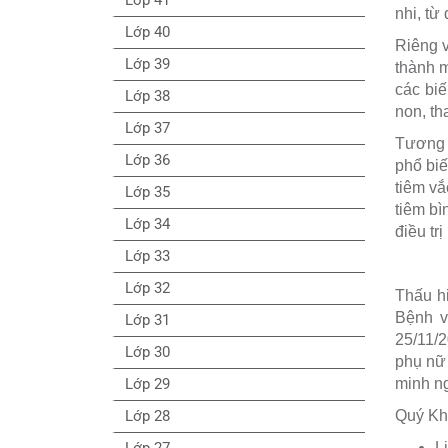
nhi, từ
Lớp 40
Riêng v
Lớp 39
thành m
các biế
Lớp 38
non, th
Lớp 37
Tương t
Lớp 36
phổ biế
tiêm vắ
Lớp 35
tiêm bì
Lớp 34
điều tr
Lớp 33
Lớp 32
Thấu h
Bệnh v
Lớp 31
25/11/2
Lớp 30
phụ nữ 
Lớp 29
minh ng
Lớp 28
Quý Khá
Lớp 27
L