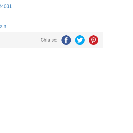
24031
xin
Chia sẻ: