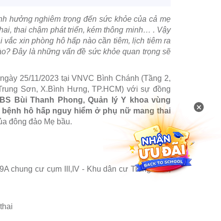
ảnh hưởng nghiêm trọng đến sức khỏe của cả mẹ
hai, thai chậm phát triển, kém thông minh… . Vậy
vắc xin phòng hô hấp nào cần tiêm, lịch tiêm ra
ào? Đây là những vấn đề sức khỏe quan trọng sẽ
, ngày 25/11/2023 tại VNVC Bình Chánh (Tầng 2,
 Trung Sơn, X.Bình Hưng, TP.HCM) với sự đồng
BS Bùi Thanh Phong, Quản lý Y khoa vùng
×
 bệnh hô hấp nguy hiểm ở phụ nữ mang thai
ủa đông đảo Mẹ bầu.
A chung cư cụm III,IV - Khu dân cư Trung Sơn,
thai