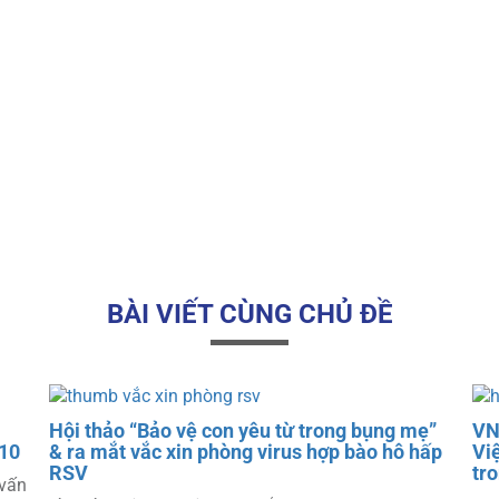
BÀI VIẾT CÙNG CHỦ ĐỀ
Hội thảo “Bảo vệ con yêu từ trong bụng mẹ”
VN
 10
& ra mắt vắc xin phòng virus hợp bào hô hấp
Vi
RSV
tr
 vấn