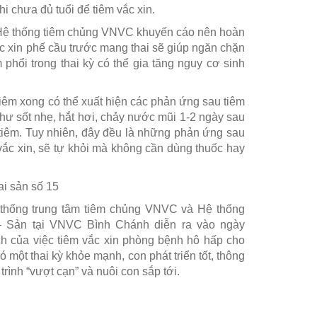
 chưa đủ tuổi để tiêm vắc xin.
, Hệ thống tiêm chủng VNVC khuyến cáo nên hoàn
ắc xin phế cầu trước mang thai sẽ giúp ngăn chặn
phổi trong thai kỳ có thể gia tăng nguy cơ sinh
tiêm xong có thể xuất hiện các phản ứng sau tiêm
hư sốt nhẹ, hắt hơi, chảy nước mũi 1-2 ngày sau
í tiêm. Tuy nhiên, đây đều là những phản ứng sau
vắc xin, sẽ tự khỏi mà không cần dùng thuốc hay
 thống trung tâm tiêm chủng VNVC và Hệ thống
– Sản tại VNVC Bình Chánh diễn ra vào ngày
ích của việc tiêm vắc xin phòng bệnh hô hấp cho
ột thai kỳ khỏe mạnh, con phát triển tốt, thông
ình “vượt cạn” và nuôi con sắp tới.