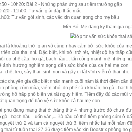
h50 - 10h20: Bài 2 - Những phản ứng sau tiêm thường gặp
0h20 - 11h00: Tư vấn giải đáp thắc mắc
1h00: Tư vấn gói sinh, các vắc xin quan trọng cho mẹ bầu
Mời Bố, Mẹ đăng ký tham gia n
ai là khoảng thời gian vô cùng nhạy cảm bởi sức khỏe của mẹ 
 triển của thai nhi. Đặc biệt, khi trời trở rét, nhiệt độ hạ thấ
hổi do phế cầu, ho gà, bạch hầu… tấn công mạnh mẽ những ng
ẽ ảnh hưởng nghiêm trọng đến sức khỏe của cả hai mẹ con: bệ
i chết lưu, sảy thai, sinh non và gây dị tật vĩnh viễn ở thai nhi.
các chuyên gia đặc biệt nhấn mạnh cuối năm là thời điểm cần t
xin phòng cúm mùa, viêm phổi do phế cầu khuẩn, ho gà - bạch h
ường hô hấp phổ biến và rất nguy hiểm. Tiêm đầy đủ các mũi 
 rất quan trọng để bảo vệ sức khỏe cả hai mẹ con.
i phụ đang mang thai ở tháng thứ 4 nhưng trước đó chưa được
 gà - bạch hầu - uốn ván,... Bà bầu có thể tiêm phòng cúm ở bất 
nguyệt thứ 2 và tam cá nguyệt thứ 3, tiêm nhắc lại mỗi năm đ
 thai từ tuần thai 27-36 được tiêm vắc xin Boostrix phòng ho 