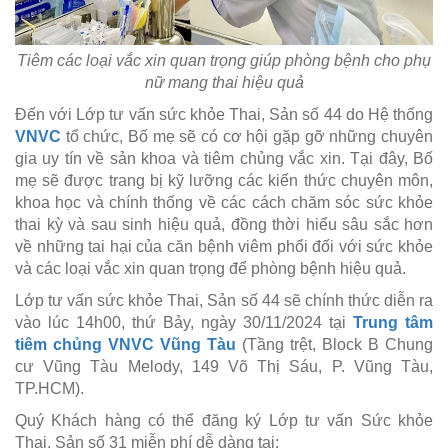
Tiêm các loại vắc xin quan trọng giúp phòng bệnh cho phụ
nữ mang thai hiệu quả
Đến với Lớp tư vấn sức khỏe Thai, Sản số 44 do Hệ thống
VNVC
tổ chức, Bố mẹ sẽ có cơ hội gặp gỡ những chuyên
gia uy tín về sản khoa và tiêm chủng vắc xin. Tại đây, Bố
mẹ sẽ được trang bị kỹ lưỡng các kiến thức chuyên môn,
khoa học và chính thống về các cách chăm sóc sức khỏe
thai kỳ và sau sinh hiệu quả, đồng thời hiểu sâu sắc hơn
về những tai hại của căn bệnh viêm phổi đối với sức khỏe
và các loại vắc xin quan trọng để phòng bệnh hiệu quả.
Lớp tư vấn sức khỏe Thai, Sản số 44 sẽ chính thức diễn ra
vào lúc 14h00, thứ Bảy, ngày 30/11/2024 tại
Trung tâm
tiêm chủng VNVC Vũng Tàu
(Tầng trệt, Block B Chung
cư Vũng Tàu Melody, 149 Võ Thị Sáu, P. Vũng Tàu,
TP.HCM).
Quý Khách hàng có thể đăng ký Lớp tư vấn Sức khỏe
Thai, Sản số 31 miễn phí dễ dàng tại: