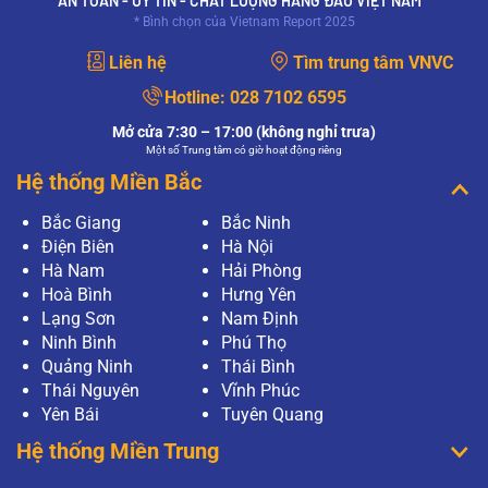
AN TOÀN - UY TÍN - CHẤT LƯỢNG HÀNG ĐẦU VIỆT NAM *
* Bình chọn của Vietnam Report 2025
Liên hệ
Tìm trung tâm VNVC
Hotline:
028 7102 6595
Mở cửa 7:30 – 17:00 (không nghỉ trưa)
Một số Trung tâm có giờ hoạt động riêng
Hệ thống Miền Bắc
Bắc Giang
Bắc Ninh
Điện Biên
Hà Nội
Hà Nam
Hải Phòng
Hoà Bình
Hưng Yên
Lạng Sơn
Nam Định
Ninh Bình
Phú Thọ
Quảng Ninh
Thái Bình
Thái Nguyên
Vĩnh Phúc
Yên Bái
Tuyên Quang
Hệ thống Miền Trung