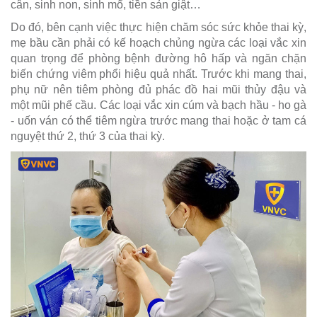
cân, sinh non, sinh mổ, tiền sản giật…
Do đó, bên cạnh việc thực hiện chăm sóc sức khỏe thai kỳ,
mẹ bầu cần phải có kế hoạch chủng ngừa các loại vắc xin
quan trọng để phòng bệnh đường hô hấp và ngăn chặn
biến chứng viêm phổi hiệu quả nhất. Trước khi mang thai,
phụ nữ nên tiêm phòng đủ phác đồ hai mũi thủy đậu và
một mũi phế cầu. Các loại vắc xin cúm và bạch hầu - ho gà
- uốn ván có thể tiêm ngừa trước mang thai hoặc ở tam cá
nguyệt thứ 2, thứ 3 của thai kỳ.