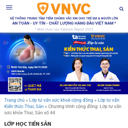
Toggle
navigation
HỆ THỐNG TRUNG TÂM TIÊM CHỦNG VẮC XIN CHO TRẺ EM & NGƯỜI LỚN
AN TOÀN - UY TÍN - CHẤT LƯỢNG HÀNG ĐẦU VIỆT NAM *
* Bình chọn của Vietnam Report 2025
Trang chủ
»
Lớp tư vấn sức khoẻ cộng đồng
»
Lớp tư vấn
Kiến thức Thai, Sản
»
Chương trình cộng đồng: Lớp tư vấn
sức khỏe Thai, Sản số 44
LỚP HỌC TIỀN SẢN