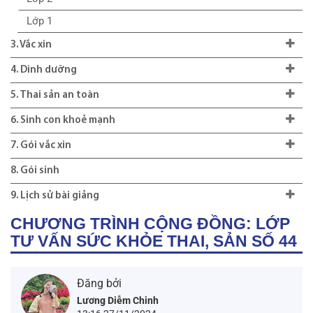
Lớp 1
3. Vắc xin
4. Dinh dưỡng
5. Thai sản an toàn
6. Sinh con khoẻ mạnh
7. Gói vắc xin
8. Gói sinh
9. Lịch sử bài giảng
CHƯƠNG TRÌNH CỘNG ĐỒNG: LỚP
TƯ VẤN SỨC KHỎE THAI, SẢN SỐ 44
Đăng bởi
Lương Diễm Chinh