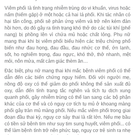
Viêm phổi là tình trạng nhiễm trùng do vi khuẩn, virus hoặc
nấm (hiếm gặp) ở một hoặc cả hai lá phổi. Khi tác nhân có
hại tấn công, phổi sẽ phản ứng viêm và trở nên kém đàn
hồi hơn, do đó gây ra tình trạng khó thở do các túi khí (phế
nang) bị phồng lên vì chứa mủ hoặc chất lỏng. Phụ nữ
mang thai khi bị viêm phổi biểu hiện các triệu chứng phổ
biến như đau họng, đau đầu, đau nhức cơ thể, ớn lạnh,
sốt, ho nghiêm trọng, đau ngực, khó thở, thở nhanh, mệt
mỏi, nôn mửa, mất cảm giác thèm ăn…
Đặc biệt, phụ nữ mang thai khi mắc bệnh viêm phổi có thể
dẫn đến các biến chứng nguy hiểm. Đối với người mẹ,
nồng độ oxy có thể giảm do phổi không thể sản xuất đủ
oxy, dẫn đến tính trạng tắc nghẽn và tích tụ dịch xung
quanh phổi, gây nhiễm trùng có thể lan sang các bộ phận
khác của cơ thể và có nguy cơ tích tụ mủ ở khoang màng
phổi gây tràn mủ màng phổi. Nếu mắc viêm phổi trong giai
đoạn đầu thai kỳ, nguy cơ sảy thai là rất lớn. Nếu mẹ bầu
có tiền sử bệnh tim như suy tim sung huyết, viêm phổi... có
thể làm bệnh tình trở nên phức tạp, nguy cơ trẻ sinh ra nhẹ