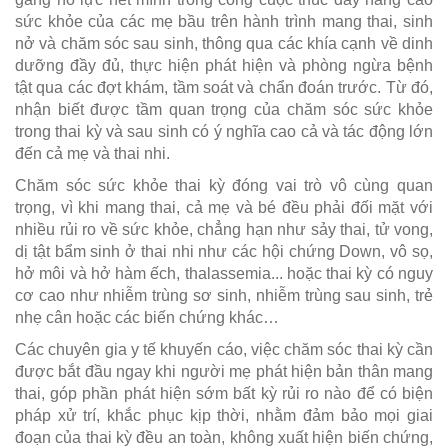
sức khỏe của các mẹ bầu trên hành trình mang thai, sinh
nở và chăm sóc sau sinh, thông qua các khía cạnh về dinh
dưỡng đầy đủ, thực hiện phát hiện và phòng ngừa bệnh
tật qua các đợt khám, tầm soát và chẩn đoán trước. Từ đó,
nhận biết được tầm quan trọng của chăm sóc sức khỏe
trong thai kỳ và sau sinh có ý nghĩa cao cả và tác động lớn
đến cả mẹ và thai nhi.
Chăm sóc sức khỏe thai kỳ đóng vai trò vô cùng quan
trọng, vì khi mang thai, cả mẹ và bé đều phải đối mặt với
nhiều rủi ro về sức khỏe, chẳng hạn như sảy thai, tử vong,
dị tật bẩm sinh ở thai nhi như các hội chứng Down, vô sọ,
hở môi và hở hàm ếch, thalassemia... hoặc thai kỳ có nguy
cơ cao như nhiễm trùng sơ sinh, nhiễm trùng sau sinh, trẻ
nhẹ cân hoặc các biến chứng khác…
Các chuyên gia y tế khuyến cáo, việc chăm sóc thai kỳ cần
được bắt đầu ngay khi người mẹ phát hiện bản thân mang
thai, góp phần phát hiện sớm bất kỳ rủi ro nào để có biện
pháp xử trí, khắc phục kịp thời, nhằm đảm bảo mọi giai
đoạn của thai kỳ đều an toàn, không xuất hiện biến chứng,