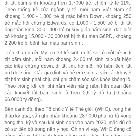
dị tật bẩm sinh khoảng hơn 1.7000 trẻ, chiếm tỷ lệ 11%.
Theo thống kê của ngành y tế, mỗi năm Việt Nam có
khoảng 1.400 - 1.800 trẻ bị mắc bệnh Down, khoảng 250
trẻ mắc hội chứng Edwards, có 1.000 - 1.500 trẻ bị dị tật
ống thần kinh, 300 - 400 trẻ bị suy giáp bẩm sinh, đặc biệt
có khoảng 15.000 - 30.000 trẻ bị thiếu men G6PD, khoảng
2.200 trẻ bị bệnh tan máu bẩm sinh…
Trên khắp nước Mỹ, cứ 33 trẻ sinh ra thì sẽ có một trẻ bị dị
tật bẩm sinh, mỗi năm khoảng 2.400 trẻ sinh ra xuất hiện
các triệu chứng down, dị tật tim, hở môi, hở hàm ếch, tật
nứt đốt sống. Các gia đình và trẻ em sinh ra với các khuyết
tật bẩm sinh phải chịu chi phí chăm sóc sức khỏe khổng lồ.
Theo thống kê, chi phí nằm viện hàng năm liên quan đến
các khuyết tật bẩm sinh là hơn 2,6 tỷ đô la (khoảng
66.0000 tỷ đồng).
Bên cạnh đó, theo Tổ chức Y tế Thế giới (WHO), trong hai
thập kỷ qua, vẫn ghi nhận khoảng 287.000 phụ nữ tử vong
trong thai kỳ và sau khi sinh con vào năm 2020, mặc dù đã
có sự tiến bộ trong nền y học. Chính vì vậy, WHO đang cố
gắng nỗ lực hết mình trong công cuộc thúc đẩy nâng cao