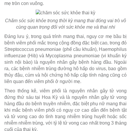
mẹ tròn con vuông.
Chăm sóc sức khỏe trong thời kỳ mang thai đóng vai trò vô
cùng quan trọng đối với sức khỏe mẹ và thai nhi
Đáng lưu ý, trong quá trình mang thai, nguy cơ mẹ bầu bị
bệnh viêm phổi mắc trong cộng đồng đặc biệt cao, trong đó
Streptococcus pneumoniae (phế cầu khuẩn), Haemophilus
influenzae (Hib) và Mycoplasma pneumoniae (vi khuẩn ký
sinh nội bào) là nguyên nhân gây bệnh hàng đầu. Ngoài
ra, các bệnh nhiễm trùng đường hô hấp do virus, bao gồm
thủy đậu, cúm và hội chứng hô hấp cấp tính nặng cũng có
liên quan đến viêm phổi ở người mẹ.
Theo thống kê, viêm phổi là nguyên nhân gây tử vong
đứng thứ sáu tại Hoa Kỳ và là nguyên nhân gây tử vong
hàng đầu do bệnh truyền nhiễm, đặc biệt phụ nữ mang thai
khi mắc bệnh viêm phổi có nguy cơ cao dẫn đến bệnh tật
và tử vong cao do tình trạng nhiễm trùng huyết hoặc sốc
nhiễm nhiễm trùng, với tỷ lệ tử vong cao nhất trong 3 tháng
cuối của thai kỳ.