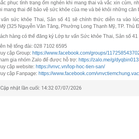
ắc phục tình trạng ốm nghén khi mang thai và vắc xin cúm, nh
hi mang thai để bảo vệ sức khỏe của mẹ và bé khỏi những căn 
 vấn sức khỏe Thai, Sản số 41 sẽ chính thức diễn ra vào l
Mỹ (325 Nguyễn Văn Tăng, Phường Long Thạnh Mỹ, TP. Thủ Đứ
ch hàng có thể đăng ký Lớp tư vấn Sức khỏe Thai, Sản số 41 m
iên hệ tổng đài: 028 7102 6595
ruy cập Group:
https://www.facebook.com/groups/11725854370
ham gia nhóm Zalo để được hỗ trợ:
https://zalo.me/g/dyqbin013
ruy cập website:
https://vnvc.vn/lop-hoc-tien-san/
ruy cập Fanpage:
https://www.facebook.com/vnvctiemchung.vac
Cập nhật lần cuối:
14:32 07/07/2026