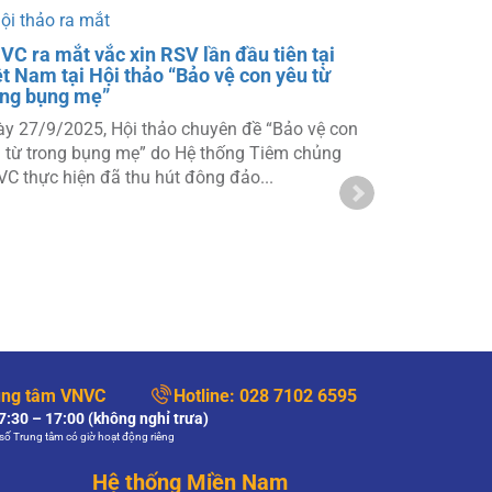
VC ra mắt vắc xin RSV lần đầu tiên tại
ệt Nam tại Hội thảo “Bảo vệ con yêu từ
ong bụng mẹ”
y 27/9/2025, Hội thảo chuyên đề “Bảo vệ con
 từ trong bụng mẹ” do Hệ thống Tiêm chủng
C thực hiện đã thu hút đông đảo...
Chương trìn
thức Thai, 
Vào lúc 9h00
vấn kiến thức
tâm Tiêm ch
ung tâm VNVC
Hotline:
028 7102 6595
:30 – 17:00 (không nghỉ trưa)
số Trung tâm có giờ hoạt động riêng
Hệ thống Miền Nam