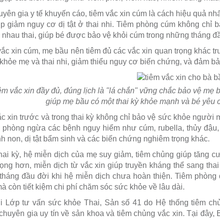
yên gia y tế khuyến cáo, tiêm vắc xin cúm là cách hiệu quả 
úp giảm nguy cơ dị tật ở thai nhi. Tiêm phòng cúm không chỉ 
 nhau thai, giúp bé được bảo vệ khỏi cúm trong những tháng đầ
ắc xin cúm, mẹ bầu nên tiêm đủ các vắc xin quan trọng khác tr
khỏe mẹ và thai nhi, giảm thiểu nguy cơ biến chứng, và đảm bả
êm vắc xin đầy đủ, đúng lịch là "lá chắn" vững chắc bảo vệ mẹ b
giúp mẹ bầu có một thai kỳ khỏe mạnh và bé yêu 
c xin trước và trong thai kỳ không chỉ bảo vệ sức khỏe người m
 phòng ngừa các bệnh nguy hiểm như cúm, rubella, thủy đậu, 
inh non, dị tật bẩm sinh và các biến chứng nghiêm trọng khác.
hai kỳ, hệ miễn dịch của mẹ suy giảm, tiêm chủng giúp tăng 
ọng hơn, miễn dịch từ vắc xin giúp truyền kháng thể sang thai 
háng đầu đời khi hệ miễn dịch chưa hoàn thiện. Tiêm phòng 
 còn tiết kiệm chi phí chăm sóc sức khỏe về lâu dài.
i Lớp tư vấn sức khỏe Thai, Sản số 41 do Hệ thống tiêm c
huyên gia uy tín về sản khoa và tiêm chủng vắc xin. Tại đây, 