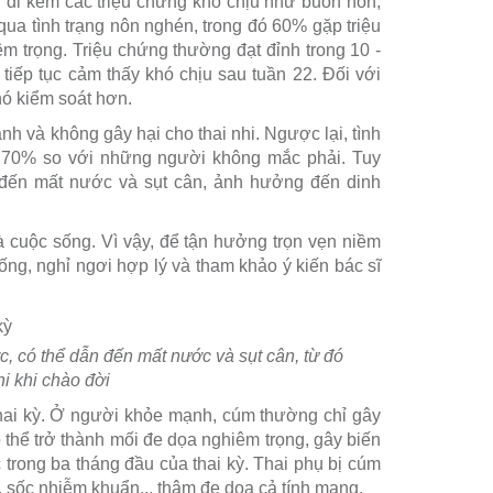
g đi kèm các triệu chứng khó chịu như buồn nôn,
ua tình trạng nôn nghén, trong đó 60% gặp triệu
 trọng. Triệu chứng thường đạt đỉnh trong 10 -
iếp tục cảm thấy khó chịu sau tuần 22. Đối với
ó kiểm soát hơn.
h và không gây hại cho thai nhi. Ngược lại, tình
 - 70% so với những người không mắc phải. Tuy
 đến mất nước và sụt cân, ảnh hưởng đến dinh
 cuộc sống. Vì vậy, để tận hưởng trọn vẹn niềm
ng, nghỉ ngơi hợp lý và tham khảo ý kiến bác sĩ
, có thể dẫn đến mất nước và sụt cân, từ đó
i khi chào đời
 thai kỳ. Ở người khỏe mạnh, cúm thường chỉ gây
ó thể trở thành mối đe dọa nghiêm trọng, gây biến
c trong ba tháng đầu của thai kỳ. Thai phụ bị cúm
 sốc nhiễm khuẩn.., thậm đe dọa cả tính mạng.