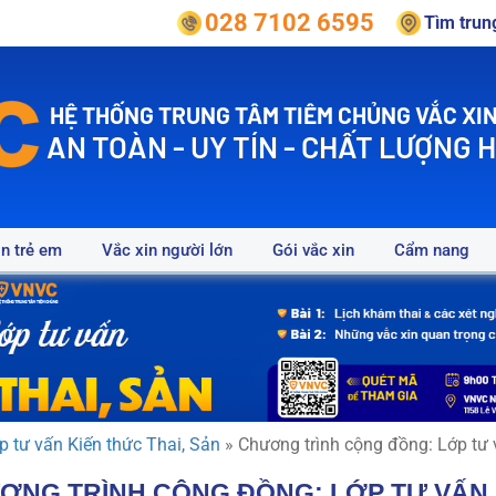
028 7102 6595
Tìm tru
HỆ THỐNG TRUNG TÂM TIÊM CHỦNG VẮC XIN
AN TOÀN - UY TÍN - CHẤT LƯỢNG 
in trẻ em
Vắc xin người lớn
Gói vắc xin
Cẩm nang
p tư vấn Kiến thức Thai, Sản
»
Chương trình cộng đồng: Lớp tư 
ƠNG TRÌNH CỘNG ĐỒNG: LỚP TƯ VẤN S