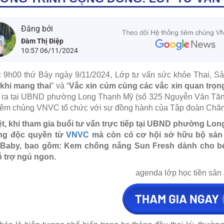
Đăng bởi
Đàm Thị Điệp
10:57 06/11/2024
 9h00 thứ Bảy ngày 9/11/2024, Lớp tư vấn sức khỏe Thai, Sả
khi mang thai
” và “
Vắc xin cúm cùng các vắc xin quan trọng
n ra tại UBND phường Long Thạnh Mỹ (số 325 Nguyễn Văn Tă
iêm chủng VNVC tổ chức với sự đồng hành của Tập đoàn Chăm 
ệt, khi tham gia buổi tư vấn trực tiếp tại UBND phường L
ng độc quyền từ
VNVC
mà còn có cơ hội sở hữu bộ sản
Baby, bao gồm: Kem chống nắng Sun Fresh dành cho bé
ỗ trợ ngủ ngon.