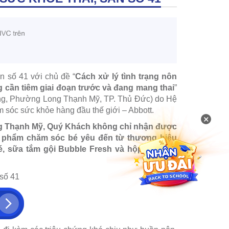
n số 41 với chủ đề “
Cách xử lý tình trạng nôn
 cần tiêm giai đoạn trước và đang mang thai
”
ng, Phường Long Thạnh Mỹ, TP. Thủ Đức) do Hệ
sóc sức khỏe hàng đầu thế giới – Abbott.
×
ong Thạnh Mỹ, Quý Khách không chỉ nhận được
 phẩm chăm sóc bé yêu đến từ thương hiệu
, sữa tắm gội Bubble Fresh và hộp dán thư