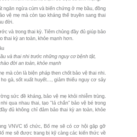
nhất ngăn ngừa cúm và biến chứng ở mẹ bầu, đồng
bảo vệ mẹ mà còn tạo kháng thể truyền sang thai
u đời.
ước và trong thai kỳ. Tiêm chủng đầy đủ giúp bảo
o thai kỳ an toàn, khỏe mạnh hơn.
ầu và thai nhi trước những nguy cơ bệnh tật,
chào đời an toàn, khỏe mạnh
ẹ mà còn là biện pháp then chốt bảo vệ thai nhi.
ho gà, sốt xuất huyết…, giảm thiểu nguy cơ sảy
cường sức đề kháng, bảo vệ mẹ khỏi nhiễm trùng.
nhi qua nhau thai, tạo "lá chắn" bảo vệ bé trong
đầy đủ không chỉ đảm bảo thai kỳ an toàn, khỏe
hủng VNVC tổ chức, Bố mẹ sẽ có cơ hội gặp gỡ
Bố mẹ sẽ được trang bị kỹ càng các kiến thức về