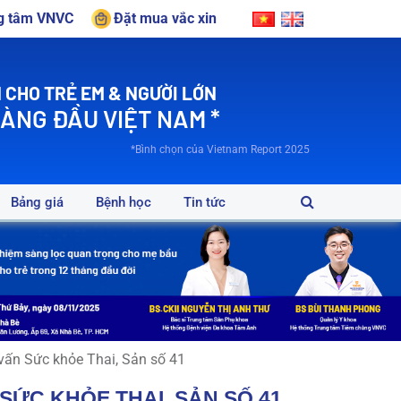
ng tâm VNVC
Đặt mua vắc xin
 CHO TRẺ EM & NGƯỜI LỚN
HÀNG ĐẦU VIỆT NAM *
*Bình chọn của Vietnam Report 2025
Bảng giá
Bệnh học
Tin tức
vấn Sức khỏe Thai, Sản số 41
ỨC KHỎE THAI, SẢN SỐ 41