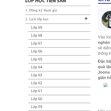
LỚP HỌC TIỀN SẢN
1. Đăng ký tham gia
2. Lịch lớp học
Lớp 69
Lớp 68
Vào lúc
nghén 
Lớp 67
sẽ diễ
Lớp 66
thống t
Lớp 65
Đặc bi
quà tặ
Lớp 64
Joona 
Lớp 63
giãn h
Lớp 62
Lớp 61
Lớp 60
Lớp 59