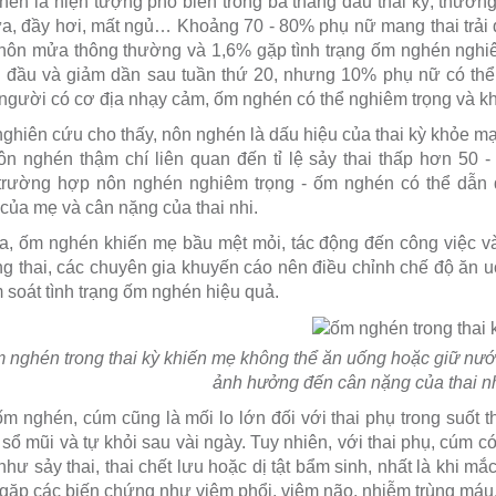
én là hiện tượng phổ biến trong ba tháng đầu thai kỳ, thườn
, đầy hơi, mất ngủ… Khoảng 70 - 80% phụ nữ mang thai trải q
ôn mửa thông thường và 1,6% gặp tình trạng ốm nghén nghiêm
 đầu và giảm dần sau tuần thứ 20, nhưng 10% phụ nữ có thể t
gười có cơ địa nhạy cảm, ốm nghén có thể nghiêm trọng và kh
ghiên cứu cho thấy, nôn nghén là dấu hiệu của thai kỳ khỏe mạn
nôn nghén thậm chí liên quan đến tỉ lệ sảy thai thấp hơn 50
 trường hợp nôn nghén nghiêm trọng - ốm nghén có thể dẫn
ủa mẹ và cân nặng của thai nhi.
a, ốm nghén khiến mẹ bầu mệt mỏi, tác động đến công việc và
g thai, các chuyên gia khuyến cáo nên điều chỉnh chế độ ăn uố
 soát tình trạng ốm nghén hiệu quả.
 nghén trong thai kỳ khiến mẹ không thể ăn uống hoặc giữ nước
ảnh hưởng đến cân nặng của thai nh
m nghén, cúm cũng là mối lo lớn đối với thai phụ trong suốt
, sổ mũi và tự khỏi sau vài ngày. Tuy nhiên, với thai phụ, cúm c
hư sảy thai, thai chết lưu hoặc dị tật bẩm sinh, nhất là khi mắ
gặp các biến chứng như viêm phổi, viêm não, nhiễm trùng máu,