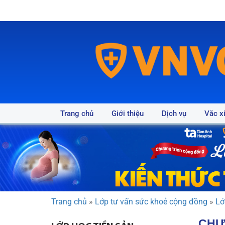
Trang chủ
Giới thiệu
Dịch vụ
Vắc x
Trang chủ
»
Lớp tư vấn sức khoẻ cộng đồng
»
Lớ
CHƯ