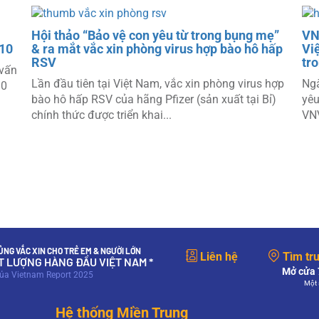
Hội thảo “Bảo vệ con yêu từ trong bụng mẹ”
VN
 10
& ra mắt vắc xin phòng virus hợp bào hô hấp
Vi
RSV
tr
 vấn
Lần đầu tiên tại Việt Nam, vắc xin phòng virus hợp
Ngà
10
bào hô hấp RSV của hãng Pfizer (sản xuất tại Bỉ)
yêu
chính thức được triển khai...
VNV
NG VẮC XIN CHO TRẺ EM & NGƯỜI LỚN
Liên hệ
Tìm tr
ẤT LƯỢNG HÀNG ĐẦU VIỆT NAM *
Mở cửa 7
của Vietnam Report 2025
Một 
Hệ thống Miền Trung