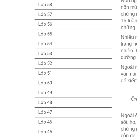
Nôn ngh
Lớp 58
nôn mửa
chứng n
Lớp 57
16 tuần
Lớp 56
những n
Lớp 55
Nhiều n
Lớp 54
trạng 
nhiên,
Lớp 53
dưỡng c
Lớp 52
Ngoài r
Lớp 51
vui man
để kiểm
Lớp 50
Lớp 49
Ốm
Lớp 48
Lớp 47
Ngoài ố
Lớp 46
sốt, ho
chứng n
Lớp 45
còn dễ 