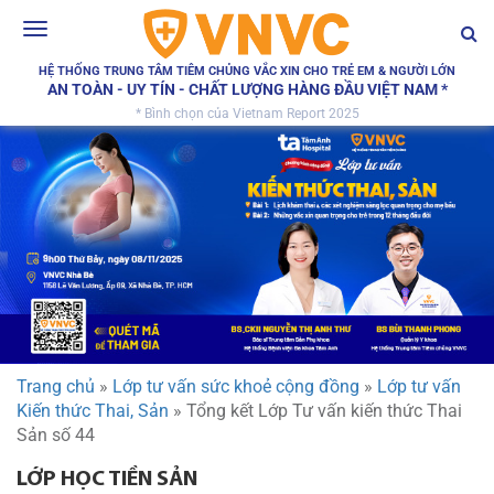
Toggle
navigation
HỆ THỐNG TRUNG TÂM TIÊM CHỦNG VẮC XIN CHO TRẺ EM & NGƯỜI LỚN
AN TOÀN - UY TÍN - CHẤT LƯỢNG HÀNG ĐẦU VIỆT NAM *
* Bình chọn của Vietnam Report 2025
Trang chủ
»
Lớp tư vấn sức khoẻ cộng đồng
»
Lớp tư vấn
Kiến thức Thai, Sản
»
Tổng kết Lớp Tư vấn kiến thức Thai
Sản số 44
LỚP HỌC TIỀN SẢN