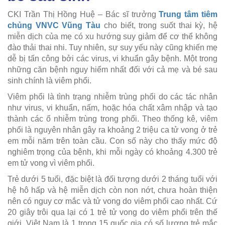
CKI Trần Thị Hồng Huệ – Bác sĩ trưởng
Trung tâm tiêm
chủng VNVC Vũng Tàu
cho biết, trong suốt thai kỳ, hệ
miễn dịch của mẹ có xu hướng suy giảm để cơ thể không
đào thải thai nhi. Tuy nhiên, sự suy yếu này cũng khiến mẹ
dễ bị tấn công bởi các virus, vi khuẩn gây bệnh. Một trong
những căn bệnh nguy hiểm nhất đối với cả mẹ và bé sau
sinh chính là viêm phổi.
Viêm phổi là tình trạng nhiễm trùng phổi do các tác nhân
như virus, vi khuẩn, nấm, hoặc hóa chất xâm nhập và tạo
thành các ổ nhiễm trùng trong phổi. Theo thống kê, viêm
phổi là nguyên nhân gây ra khoảng 2 triệu ca tử vong ở trẻ
em mỗi năm trên toàn cầu. Con số này cho thấy mức độ
nghiêm trọng của bệnh, khi mỗi ngày có khoảng 4.300 trẻ
em tử vong vì viêm phổi.
Trẻ dưới 5 tuổi, đặc biệt là đối tượng dưới 2 tháng tuổi với
hệ hô hấp và hệ miễn dịch còn non nớt, chưa hoàn thiện
nên có nguy cơ mắc và tử vong do viêm phổi cao nhất. Cứ
20 giây trôi qua lại có 1 trẻ tử vong do viêm phổi trên thế
giới. Việt Nam là 1 trong 15 quốc gia có số lượng trẻ mắc