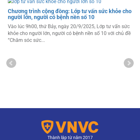
c khỏe cho
tư vấn sức
 với chủ đề
Hội thảo “Bảo vệ con yêu từ trong bụng mẹ”
mắt vắc xin phòng virus hợp bào hô hấp RS
Lần đầu tiên tại Việt Nam, vắc xin phòng virus h
hô hấp RSV của hãng Pfizer (sản xuất tại Bỉ) chí
được triển khai...
Thành lập từ năm 2017