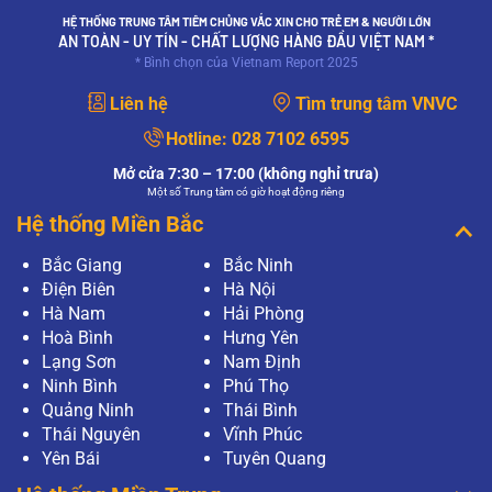
HỆ THỐNG TRUNG TÂM TIÊM CHỦNG VẮC XIN CHO TRẺ EM & NGƯỜI LỚN
AN TOÀN - UY TÍN - CHẤT LƯỢNG HÀNG ĐẦU VIỆT NAM *
* Bình chọn của Vietnam Report 2025
Liên hệ
Tìm trung tâm VNVC
Hotline:
028 7102 6595
Mở cửa 7:30 – 17:00 (không nghỉ trưa)
Một số Trung tâm có giờ hoạt động riêng
Hệ thống Miền Bắc
Bắc Giang
Bắc Ninh
Điện Biên
Hà Nội
Hà Nam
Hải Phòng
Hoà Bình
Hưng Yên
Lạng Sơn
Nam Định
Ninh Bình
Phú Thọ
Quảng Ninh
Thái Bình
Thái Nguyên
Vĩnh Phúc
Yên Bái
Tuyên Quang