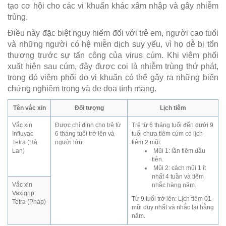
tạo cơ hội cho các vi khuẩn khác xâm nhập và gây nhiễm
trùng.
Điều này đặc biệt nguy hiểm đối với trẻ em, người cao tuổi
và những người có hệ miễn dịch suy yếu, vì họ dễ bị tổn
thương trước sự tấn công của virus cúm. Khi viêm phổi
xuất hiện sau cúm, đây được coi là nhiễm trùng thứ phát,
trong đó viêm phổi do vi khuẩn có thể gây ra những biến
chứng nghiêm trọng và đe dọa tính mạng.
Tên vắc xin
Đối tượng
Lịch tiêm
Vắc xin
Được chỉ định cho trẻ từ
Trẻ từ 6 tháng tuổi đến dưới 9
Influvac
6 tháng tuổi trở lên và
tuổi chưa tiêm cúm có lịch
Tetra (Hà
người lớn.
tiêm 2 mũi:
Lan)
Mũi 1: lần tiêm đầu
tiên.
Mũi 2: cách mũi 1 ít
nhất 4 tuần và tiêm
Vắc xin
nhắc hàng năm.
Vaxigrip
Từ 9 tuổi trở lên: Lịch tiêm 01
Tetra (Pháp)
mũi duy nhất và nhắc lại hằng
năm.