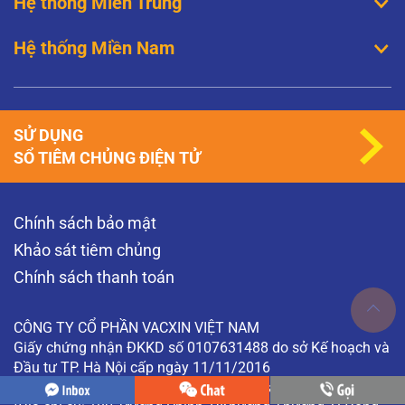
Hệ thống Miền Trung
Hệ thống Miền Nam
SỬ DỤNG
SỔ TIÊM CHỦNG ĐIỆN TỬ
Chính sách bảo mật
Khảo sát tiêm chủng
Chính sách thanh toán
CÔNG TY CỔ PHẦN VACXIN VIỆT NAM
Giấy chứng nhận ĐKKD số 0107631488 do sở Kế hoạch và
Đầu tư TP. Hà Nội cấp ngày 11/11/2016
Địa chỉ: 180 Trường Chinh, P.Kim Liên, Hà Nội