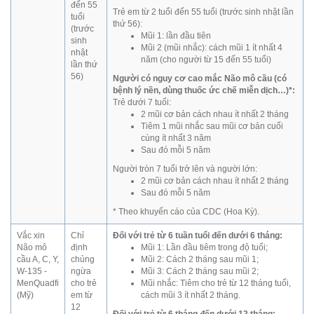
đến 55
Trẻ em từ 2 tuổi đến 55 tuổi (trước sinh nhật lần
tuổi
thứ 56):
(trước
Mũi 1: lần đầu tiên
sinh
Mũi 2 (mũi nhắc): cách mũi 1 ít nhất 4
nhật
năm (cho người từ 15 đến 55 tuổi)
lần thứ
56)
Người có nguy cơ cao mắc Não mô cầu (có
bệnh lý nền, dùng thuốc ức chế miễn dịch…)*:
Trẻ dưới 7 tuổi:
2 mũi cơ bản cách nhau ít nhất 2 tháng
Tiêm 1 mũi nhắc sau mũi cơ bản cuối
cùng ít nhất 3 năm
Sau đó mỗi 5 năm
Người tròn 7 tuổi trở lên và người lớn:
2 mũi cơ bản cách nhau ít nhất 2 tháng
Sau đó mỗi 5 năm
* Theo khuyến cáo của CDC (Hoa Kỳ).
Vắc xin
Chỉ
Đối với trẻ từ 6 tuần tuổi đến dưới 6 tháng:
Não mô
định
Mũi 1: Lần đầu tiêm trong độ tuổi;
cầu A, C, Y,
chủng
Mũi 2: Cách 2 tháng sau mũi 1;
W-135 -
ngừa
Mũi 3: Cách 2 tháng sau mũi 2;
MenQuadfi
cho trẻ
Mũi nhắc: Tiêm cho trẻ từ 12 tháng tuổi,
(Mỹ)
em từ
cách mũi 3 ít nhất 2 tháng.
12