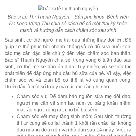
Bác sĩ Lê Thị Thanh Nguyên – Sản phụ khoa, Bệnh viện
Đa khoa Vũng Tàu chia sẻ cách để có một thai kỳ khỏe
mạnh và hướng dẫn cách chăm sóc sau sinh
Sau sinh, cơ thể người mẹ trải qua những thay đổi lớn. Để
giúp cơ thể phục hồi nhanh chóng và có đủ sữa nuôi con,
các mẹ cần đặc biệt chú ý đến việc chăm sóc bản thân.
Bác sĩ Thanh Nguyên chia sẻ, trong vòng 6 tuần đầu sau
sinh, cơ thể mẹ sẽ dần ổn định. Tuy nhiên, vú sẽ tiếp tục
phát triển để đáp ứng nhu cầu bú sữa của bé. Vì vậy, việc
chăm sóc vú và toàn bộ cơ thể là vô cùng quan trọng.
Dưới đây là một số lưu ý mà các mẹ cần ghi nhớ:
Chăm sóc vú: Để đảm bảo nguồn sữa mẹ dồi dào,
người mẹ cần vệ sinh lau núm vú bằng khăn mềm,
mặc áo ngực rộng rãi, cho bé bú sớm.
Chăm sóc vết may tầng sinh môn: Sau sinh thường
thì tử cung sẽ co lại thành 1 khối rắn chắc, ấn không
đau ngang dưới rốn và nhỏ dần sau 14 ngày. Việc ra