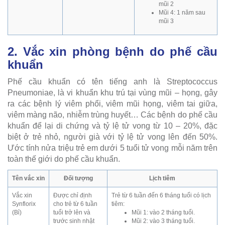
mũi 2
Mũi 4: 1 năm sau
mũi 3
2. Vắc xin phòng bệnh do phế cầu
khuẩn
Phế cầu khuẩn có tên tiếng anh là Streptococcus
Pneumoniae, là vi khuẩn khu trú tại vùng mũi – họng, gây
ra các bệnh lý viêm phổi, viêm mũi họng, viêm tai giữa,
viêm màng não, nhiễm trùng huyết… Các bệnh do phế cầu
khuẩn để lại di chứng và tỷ lệ tử vong từ 10 – 20%, đặc
biệt ở trẻ nhỏ, người già với tỷ lệ tử vong lên đến 50%.
Ước tính nửa triệu trẻ em dưới 5 tuổi tử vong mỗi năm trên
toàn thế giới do phế cầu khuẩn.
Tên vắc xin
Đối tượng
Lịch tiêm
Vắc xin
Được chỉ định
Trẻ từ 6 tuần đến 6 tháng tuổi có lịch
Synflorix
cho trẻ từ 6 tuần
tiêm:
(Bỉ)
tuổi trở lên và
Mũi 1: vào 2 tháng tuổi.
trước sinh nhật
Mũi 2: vào 3 tháng tuổi.