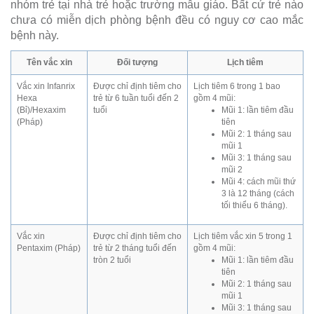
nhóm trẻ tại nhà trẻ hoặc trường mẫu giáo. Bất cứ trẻ nào
chưa có miễn dịch phòng bệnh đều có nguy cơ cao mắc
bệnh này.
Tên vắc xin
Đối tượng
Lịch tiêm
Vắc xin Infanrix
Được chỉ định tiêm cho
Lịch tiêm 6 trong 1 bao
Hexa
trẻ từ 6 tuần tuổi đến 2
gồm 4 mũi:
(Bỉ)/Hexaxim
tuổi
Mũi 1: lần tiêm đầu
(Pháp)
tiên
Mũi 2: 1 tháng sau
mũi 1
Mũi 3: 1 tháng sau
mũi 2
Mũi 4: cách mũi thứ
3 là 12 tháng (cách
tối thiểu 6 tháng).
Vắc xin
Được chỉ định tiêm cho
Lịch tiêm vắc xin 5 trong 1
Pentaxim (Pháp)
trẻ từ 2 tháng tuổi đến
gồm 4 mũi:
tròn 2 tuổi
Mũi 1: lần tiêm đầu
tiên
Mũi 2: 1 tháng sau
mũi 1
Mũi 3: 1 tháng sau