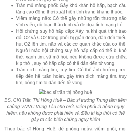
Tràn mủ màng phổi: Gây khó khăn hô hấp, bạch cầu
tăng cao đồng thời xuất hiện tình trạng kháng thuốc.
Viêm màng não: Có thể gây những tổn thương não
vĩnh viễn, rối loạn thần kinh và đe dọa tính mạng trẻ.
Hội chứng suy hô hấp cấp: Xảy ra khi quá trình trao
đổi O2 và CO2 trong phổi bị gián đoạn, dẫn đến thiếu
hụt O2 lên tim, não và các cơ quan khác của cơ thể.
Người mắc hội chứng suy hô hấp cấp có thể bị khó
thở, xanh tím, vã mồ hôi, nếu không được cứu chữa
kịp thời, suy hô hấp cấp có thể dẫn đến tử vong.
Tràn dịch màng tim, trụy tim: Có thể ảnh hưởng trực
tiếp đến hệ tuần hoàn, gây tràn dịch màng tim, trụy
tim, bóng tim to dẫn đến tử vong.
BS. CKI Trần Thị Hồng Huệ – Bác sĩ trưởng Trung tâm tiêm
chủng VNVC Vũng Tàu cho biết, viêm phổi là bệnh nguy
hiểm, nếu không được phát hiện và điều trị kịp thời có thể
gây ra các biến chứng nguy hiểm
Theo bác sĩ Hồng Huệ, để phòng ngừa viêm phổi, mọi