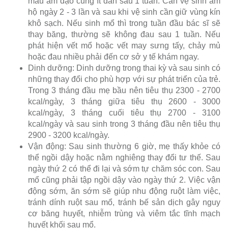
máu âm đạo cũng ít dần sau 1 tuần. Cần vệ sinh âm
hộ ngày 2 - 3 lần và sau khi vệ sinh cần giữ vùng kín
khô sạch. Nếu sinh mổ thì trong tuần đầu bác sĩ sẽ
thay băng, thường sẽ không đau sau 1 tuần. Nếu
phát hiện vết mổ hoặc vết may sưng tấy, chảy mủ
hoặc đau nhiều phải đến cơ sở y tế khám ngay.
Dinh dưỡng: Dinh dưỡng trong thai kỳ và sau sinh có
những thay đổi cho phù hợp với sự phát triển của trẻ.
Trong 3 tháng đầu mẹ bầu nên tiêu thụ 2300 - 2700
kcal/ngày, 3 tháng giữa tiêu thụ 2600 - 3000
kcal/ngày, 3 tháng cuối tiêu thụ 2700 - 3100
kcal/ngày và sau sinh trong 3 tháng đầu nên tiêu thụ
2900 - 3200 kcal/ngày.
Vận động: Sau sinh thường 6 giờ, mẹ thấy khỏe có
thể ngồi dậy hoặc nằm nghiêng thay đổi tư thế. Sau
ngày thứ 2 có thể đi lại và sớm tự chăm sóc con. Sau
mổ cũng phải tập ngồi dậy vào ngày thứ 2. Việc vận
động sớm, ăn sớm sẽ giúp nhu động ruột làm việc,
tránh dính ruột sau mổ, tránh bế sản dịch gây nguy
cơ băng huyết, nhiễm trùng và viêm tắc tĩnh mạch
huyết khối sau mổ.