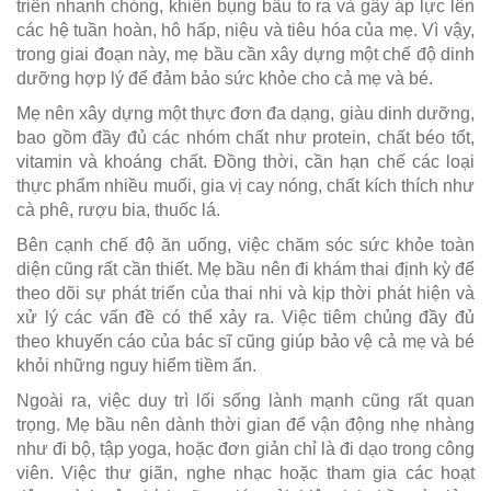
triển nhanh chóng, khiến bụng bầu to ra và gây áp lực lên
các hệ tuần hoàn, hô hấp, niệu và tiêu hóa của mẹ. Vì vậy,
trong giai đoạn này, mẹ bầu cần xây dựng một chế độ dinh
dưỡng hợp lý để đảm bảo sức khỏe cho cả mẹ và bé.
Mẹ nên xây dựng một thực đơn đa dạng, giàu dinh dưỡng,
bao gồm đầy đủ các nhóm chất như protein, chất béo tốt,
vitamin và khoáng chất. Đồng thời, cần hạn chế các loại
thực phẩm nhiều muối, gia vị cay nóng, chất kích thích như
cà phê, rượu bia, thuốc lá.
Bên cạnh chế độ ăn uống, việc chăm sóc sức khỏe toàn
diện cũng rất cần thiết. Mẹ bầu nên đi khám thai định kỳ để
theo dõi sự phát triển của thai nhi và kịp thời phát hiện và
xử lý các vấn đề có thể xảy ra. Việc tiêm chủng đầy đủ
theo khuyến cáo của bác sĩ cũng giúp bảo vệ cả mẹ và bé
khỏi những nguy hiểm tiềm ẩn.
Ngoài ra, việc duy trì lối sống lành mạnh cũng rất quan
trọng. Mẹ bầu nên dành thời gian để vận động nhẹ nhàng
như đi bộ, tập yoga, hoặc đơn giản chỉ là đi dạo trong công
viên. Việc thư giãn, nghe nhạc hoặc tham gia các hoạt