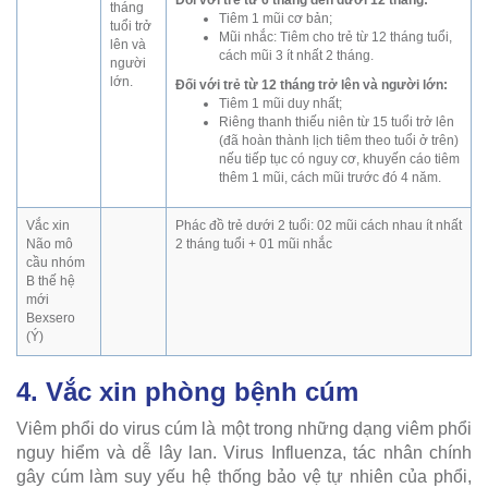
Đối với trẻ từ 6 tháng đến dưới 12 tháng:
tháng
Tiêm 1 mũi cơ bản;
tuổi trở
Mũi nhắc: Tiêm cho trẻ từ 12 tháng tuổi,
lên và
cách mũi 3 ít nhất 2 tháng.
người
lớn.
Đối với trẻ từ 12 tháng trở lên và người lớn:
Tiêm 1 mũi duy nhất;
Riêng thanh thiếu niên từ 15 tuổi trở lên
(đã hoàn thành lịch tiêm theo tuổi ở trên)
nếu tiếp tục có nguy cơ, khuyến cáo tiêm
thêm 1 mũi, cách mũi trước đó 4 năm.
Vắc xin
Phác đồ trẻ dưới 2 tuổi: 02 mũi cách nhau ít nhất
Não mô
2 tháng tuổi + 01 mũi nhắc
cầu nhóm
B thế hệ
mới
Bexsero
(Ý)
4. Vắc xin phòng bệnh cúm
Viêm phổi do virus cúm là một trong những dạng viêm phổi
nguy hiểm và dễ lây lan. Virus Influenza, tác nhân chính
gây cúm làm suy yếu hệ thống bảo vệ tự nhiên của phổi,