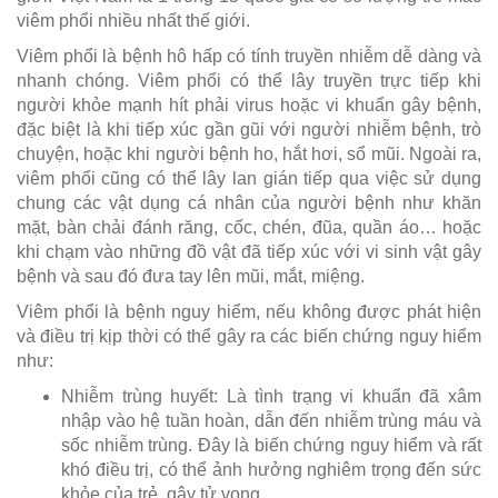
viêm phổi nhiều nhất thế giới.
Viêm phổi là bệnh hô hấp có tính truyền nhiễm dễ dàng và
nhanh chóng. Viêm phổi có thể lây truyền trực tiếp khi
người khỏe mạnh hít phải virus hoặc vi khuẩn gây bệnh,
đặc biệt là khi tiếp xúc gần gũi với người nhiễm bệnh, trò
chuyện, hoặc khi người bệnh ho, hắt hơi, sổ mũi. Ngoài ra,
viêm phổi cũng có thể lây lan gián tiếp qua việc sử dụng
chung các vật dụng cá nhân của người bệnh như khăn
mặt, bàn chải đánh răng, cốc, chén, đũa, quần áo… hoặc
khi chạm vào những đồ vật đã tiếp xúc với vi sinh vật gây
bệnh và sau đó đưa tay lên mũi, mắt, miệng.
Viêm phổi là bệnh nguy hiểm, nếu không được phát hiện
và điều trị kịp thời có thể gây ra các biến chứng nguy hiểm
như:
Nhiễm trùng huyết: Là tình trạng vi khuẩn đã xâm
nhập vào hệ tuần hoàn, dẫn đến nhiễm trùng máu và
sốc nhiễm trùng. Đây là biến chứng nguy hiểm và rất
khó điều trị, có thể ảnh hưởng nghiêm trọng đến sức
khỏe của trẻ, gây tử vong.