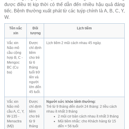
được điều trị kịp thời có thể dẫn đến nhiều hậu quả đáng
tiếc. Bệnh thường xuất phát từ các tuýp chính là A, B, C, Y,
W.
Tên vắc
Đối
Lịch tiêm
xin
tượng
Vắc xin
Được
Lịch tiêm 2 mũi cách nhau 45 ngày.
Não mô
chỉ định
cầu cộng
tiêm
hợp B, C -
cho trẻ
Mengoc
từ 6
BC (Cu
tháng
ba)
tuổi trở
lên và
người
lớn đến
45 tuổi.
Vắc xin
Được
Người sức khỏe bình thường:
Não mô
chỉ định
Trẻ từ 9 tháng đến dưới 24 tháng: 2 liều cách
cầu A, C, Y,
tiêm
nhau ít nhất 3 tháng
W-135 -
cho trẻ
2 mũi cơ bản cách nhau ít nhất 3 tháng
Menactra
từ 9
Mũi tiêm nhắc: cho Khách hàng từ 15
(Mỹ)
tháng
đến < 56 tuổi