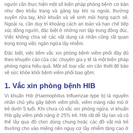
người cần thực hiện một số biện pháp phòng bệnh cơ bản
như đeo khẩu trang và găng tay khi ra ngoài, thường
xuyên rửa tay, khử khuẩn và vệ sinh mũi họng sạch sẽ.
Ngoài ra, cần duy trì khoảng cách an toàn và hạn chế tiếp
xúc đông người, đặc biệt ở những nơi tập trung đông đúc.
Việc không chia sẻ các vật dụng cá nhân cũng rất quan
trọng trong việc ngăn ngừa lây nhiễm.
Đặc biệt, việc tiêm vắc xin phòng bệnh viêm phổi đầy đủ
theo khuyến cáo của các chuyên gia y tế là một biện pháp
phòng ngừa hiệu quả. Một số loại vắc xin cần thiết để bảo
vệ sức khỏe khỏi bệnh viêm phổi bao gồm:
1. Vắc xin phòng bệnh HIB
Vi khuẩn Hib (Haemophilus Influenzae type b) là nguyên
nhân chủ yếu gây bệnh viêm phổi, viêm màng não mủ ở
trẻ dưới 5 tuổi. Khi chưa có vắc xin phòng ngừa, vi khuẩn
Hib gây viêm phổi nặng ở 25% trẻ. Hib rất dễ lây lan và có
thể lây qua đồ chơi dùng chung hoặc các đồ vật mà trẻ
thường cho vào miệng nên nguy cơ lây nhiễm tăng cao ở