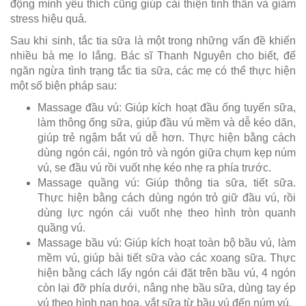
động mình yêu thích cũng giúp cải thiện tinh thần và giảm
stress hiệu quả.
Sau khi sinh, tắc tia sữa là một trong những vấn đề khiến
nhiều bà mẹ lo lắng. Bác sĩ Thanh Nguyên cho biết, để
ngăn ngừa tình trạng tắc tia sữa, các mẹ có thể thực hiện
một số biện pháp sau:
Massage đầu vú: Giúp kích hoạt đầu ống tuyến sữa,
làm thông ống sữa, giúp đầu vú mềm và dễ kéo dãn,
giúp trẻ ngậm bắt vú dễ hơn. Thực hiện bằng cách
dùng ngón cái, ngón trỏ và ngón giữa chụm kẹp núm
vú, se đầu vú rồi vuốt nhẹ kéo nhẹ ra phía trước.
Massage quầng vú: Giúp thông tia sữa, tiết sữa.
Thực hiện bằng cách dùng ngón trỏ giữ đầu vú, rồi
dùng lực ngón cái vuốt nhẹ theo hình tròn quanh
quầng vú.
Massage bầu vú: Giúp kích hoạt toàn bộ bầu vú, làm
mềm vú, giúp bài tiết sữa vào các xoang sữa. Thực
hiện bằng cách lấy ngón cái đặt trên bầu vú, 4 ngón
còn lại đỡ phía dưới, nâng nhẹ bầu sữa, dùng tay ép
vú theo hình nan hoa, vắt sữa từ bầu vú đến núm vú.