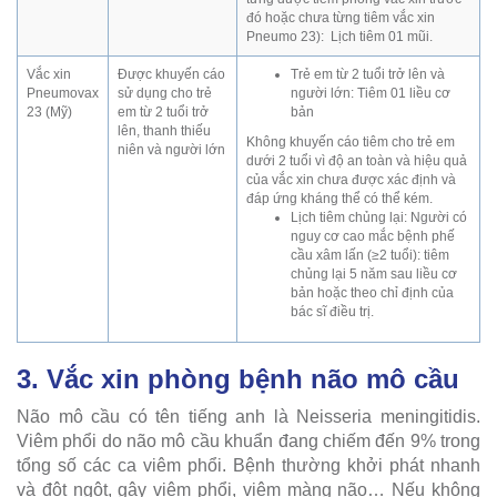
đó hoặc chưa từng tiêm vắc xin
Pneumo 23): Lịch tiêm 01 mũi.
Vắc xin
Được khuyến cáo
Trẻ em từ 2 tuổi trở lên và
Pneumovax
sử dụng cho trẻ
người lớn: Tiêm 01 liều cơ
23 (Mỹ)
em từ 2 tuổi trở
bản
lên, thanh thiếu
Không khuyến cáo tiêm cho trẻ em
niên và người lớn
dưới 2 tuổi vì độ an toàn và hiệu quả
của vắc xin chưa được xác định và
đáp ứng kháng thể có thể kém.
Lịch tiêm chủng lại: Người có
nguy cơ cao mắc bệnh phế
cầu xâm lấn (≥2 tuổi): tiêm
chủng lại 5 năm sau liều cơ
bản hoặc theo chỉ định của
bác sĩ điều trị.
3. Vắc xin phòng bệnh não mô cầu
Não mô cầu có tên tiếng anh là Neisseria meningitidis.
Viêm phổi do não mô cầu khuẩn đang chiếm đến 9% trong
tổng số các ca viêm phổi. Bệnh thường khởi phát nhanh
và đột ngột, gây viêm phổi, viêm màng não… Nếu không