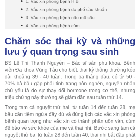
1. Vắc xin phòng bệnh HIB
2. Vắc xin phòng bệnh do phế cầu khuẩn
3. Vắc xin phòng bệnh não mô cầu
4. Vắc xin phòng bệnh cúm
Chăm sóc thai kỳ và những
lưu ý quan trọng sau sinh
BS Lê Thị Thanh Nguyên – Bác sĩ sản phụ khoa, Bệnh
viện Đa khoa Vũng Tàu cho biết, thai kỳ thông thường kéo
dài khoảng 39 - 40 tuần. Trong ba tháng đầu, có từ 50 -
70% bà bầu gặp phải tình trạng nôn nghén, nguyên nhân
chủ yếu là do sự thay đổi hormone trong cơ thể, nhưng
triệu chứng này thường sẽ giảm dần sau tuần thứ 14.
Trong tam cá nguyệt thứ hai, từ tuần 14 đến tuần 28, mẹ
bầu cần tiêm ngừa đầy đủ và đúng lịch các vắc xin phòng
bệnh quan trọng như vắc xin có thành phần uốn ván, cúm
để bảo vệ sức khỏe của mẹ và thai nhi. Bước sang tam cá
nguyệt thứ ba, từ tuần 28 đến tuần 40, thai nhi bắt đầu phát