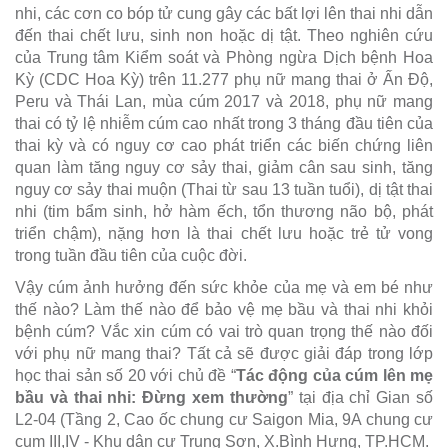
nhi, các cơn co bóp tử cung gây các bất lợi lên thai nhi dẫn
đến thai chết lưu, sinh non hoặc dị tật. Theo nghiên cứu
của Trung tâm Kiểm soát và Phòng ngừa Dịch bệnh Hoa
Kỳ (CDC Hoa Kỳ) trên 11.277 phụ nữ mang thai ở Ấn Độ,
Peru và Thái Lan, mùa cúm 2017 và 2018, phụ nữ mang
thai có tỷ lệ nhiễm cúm cao nhất trong 3 tháng đầu tiên của
thai kỳ và có nguy cơ cao phát triển các biến chứng liên
quan làm tăng nguy cơ sảy thai, giảm cân sau sinh, tăng
nguy cơ sảy thai muộn (Thai từ sau 13 tuần tuổi), dị tật thai
nhi (tim bẩm sinh, hở hàm ếch, tổn thương não bộ, phát
triển chậm), nặng hơn là thai chết lưu hoặc trẻ tử vong
trong tuần đầu tiên của cuộc đời.
Vậy cúm ảnh hưởng đến sức khỏe của mẹ và em bé như
thế nào? Làm thế nào để bảo vệ mẹ bầu và thai nhi khỏi
bệnh cúm? Vắc xin cúm có vai trò quan trọng thế nào đối
với phụ nữ mang thai? Tất cả sẽ được giải đáp trong lớp
học thai sản số 20 với chủ đề “
Tác động của cúm lên mẹ
bầu và thai nhi: Đừng xem thường
” tại địa chỉ Gian số
L2-04 (Tầng 2, Cao ốc chung cư Saigon Mia, 9A chung cư
cụm III,IV - Khu dân cư Trung Sơn, X.Bình Hưng, TP.HCM.