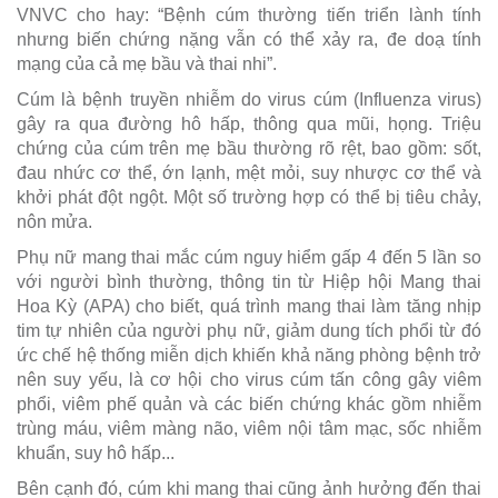
VNVC cho hay: “Bệnh cúm thường tiến triển lành tính
nhưng biến chứng nặng vẫn có thể xảy ra, đe doạ tính
mạng của cả mẹ bầu và thai nhi”.
Cúm là bệnh truyền nhiễm do virus cúm (Influenza virus)
gây ra qua đường hô hấp, thông qua mũi, họng. Triệu
chứng của cúm trên mẹ bầu thường rõ rệt, bao gồm: sốt,
đau nhức cơ thể, ớn lạnh, mệt mỏi, suy nhược cơ thể và
khởi phát đột ngột. Một số trường hợp có thể bị tiêu chảy,
nôn mửa.
Phụ nữ mang thai mắc cúm nguy hiểm gấp 4 đến 5 lần so
với người bình thường, thông tin từ Hiệp hội Mang thai
Hoa Kỳ (APA) cho biết, quá trình mang thai làm tăng nhịp
tim tự nhiên của người phụ nữ, giảm dung tích phổi từ đó
ức chế hệ thống miễn dịch khiến khả năng phòng bệnh trở
nên suy yếu, là cơ hội cho virus cúm tấn công gây viêm
phổi, viêm phế quản và các biến chứng khác gồm nhiễm
trùng máu, viêm màng não, viêm nội tâm mạc, sốc nhiễm
khuẩn, suy hô hấp...
Bên cạnh đó, cúm khi mang thai cũng ảnh hưởng đến thai