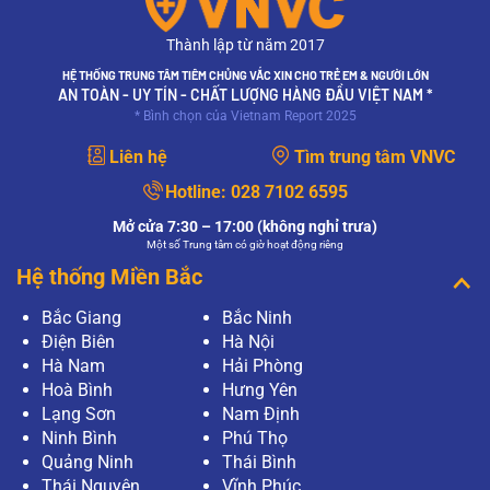
Thành lập từ năm 2017
HỆ THỐNG TRUNG TÂM TIÊM CHỦNG VẮC XIN CHO TRẺ EM & NGƯỜI LỚN
AN TOÀN - UY TÍN - CHẤT LƯỢNG HÀNG ĐẦU VIỆT NAM *
* Bình chọn của Vietnam Report 2025
Liên hệ
Tìm trung tâm VNVC
Hotline:
028 7102 6595
Mở cửa 7:30 – 17:00 (không nghỉ trưa)
Một số Trung tâm có giờ hoạt động riêng
Hệ thống Miền Bắc
Bắc Giang
Bắc Ninh
Điện Biên
Hà Nội
Hà Nam
Hải Phòng
Hoà Bình
Hưng Yên
Lạng Sơn
Nam Định
Ninh Bình
Phú Thọ
Quảng Ninh
Thái Bình
Thái Nguyên
Vĩnh Phúc