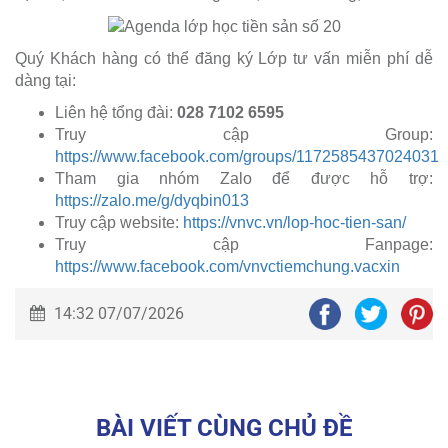
Quý Khách hàng có thể đăng ký Lớp tư vấn miễn phí dễ
dàng tại:
Liên hệ tổng đài:
028 7102 6595
Truy cập Group:
https://www.facebook.com/groups/1172585437024031
Tham gia nhóm Zalo để được hỗ trợ:
https://zalo.me/g/dyqbin013
Truy cập website:
https://vnvc.vn/lop-hoc-tien-san/
Truy cập Fanpage:
https://www.facebook.com/vnvctiemchung.vacxin
14:32 07/07/2026
BÀI VIẾT CÙNG CHỦ ĐỀ