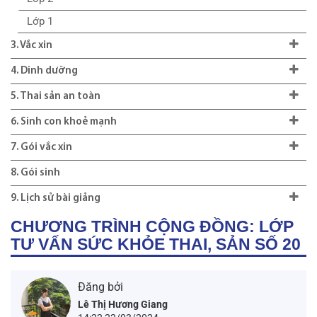
Lớp 1
3. Vắc xin
4. Dinh dưỡng
5. Thai sản an toàn
6. Sinh con khoẻ mạnh
7. Gói vắc xin
8. Gói sinh
9. Lịch sử bài giảng
CHƯƠNG TRÌNH CỘNG ĐỒNG: LỚP
TƯ VẤN SỨC KHỎE THAI, SẢN SỐ 20
Đăng bởi
Lê Thị Hương Giang