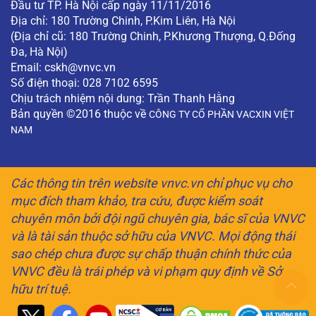
Đầu tư TP. Hà Nội cấp ngày 11/11/2016
Địa chỉ: 180 Trường Chinh, P.Kim Liên, Hà Nội
(Địa chỉ cũ: 180 Trường Chinh, P.Khương Thượng, Q.Đống
Đa, Hà Nội)
Email:
cskh@vnvc.vn
Số điện thoại: 028 7102 6595
Chịu trách nhiệm nội dung: Trần Thanh Hằng
Bản quyền ©2016 thuộc về
CÔNG TY CỔ PHẦN VACXIN VIỆT
NAM
Các thông tin trên website vnvc.vn chỉ phục vụ cho
mục đích tham khảo, tra cứu, được kiểm soát
chuyên môn bởi đội ngũ chuyên gia, bác sĩ của VNVC
và là tài sản thuộc sở hữu của VNVC. Mọi động thái
sao chép chưa được sự chấp thuận chính thức của
VNVC đều là trái phép và vi phạm quy định về Sở
hữu trí tuệ.