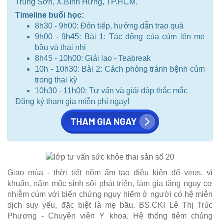
Trung Sơn, X.Bình Hưng, TP.HCM.
Timeline buổi học:
8h30 - 9h00: Đón tiếp, hướng dẫn trao quà
9h00 - 9h45: Bài 1: Tác động của cúm lên mẹ
bầu và thai nhi
8h45 - 10h00: Giải lao - Teabreak
10h - 10h30: Bài 2: Cách phòng tránh bệnh cúm
trong thai kỳ
10h30 - 11h00: Tư vấn và giải đáp thắc mắc
Đăng ký tham gia miễn phí ngay!
Giao mùa - thời tiết nồm ẩm tạo điều kiện để virus, vi
khuẩn, nấm mốc sinh sôi phát triển, làm gia tăng nguy cơ
nhiễm cúm với biến chứng nguy hiểm ở người có hệ miễn
dịch suy yếu, đặc biệt là mẹ bầu. BS.CKI Lê Thị Trúc
Phương - Chuyên viên Y khoa, Hệ thống tiêm chủng