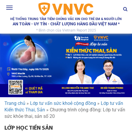
Toggle
navigation
HỆ THỐNG TRUNG TÂM TIÊM CHỦNG VẮC XIN CHO TRẺ EM & NGƯỜI LỚN
AN TOÀN - UY TÍN - CHẤT LƯỢNG HÀNG ĐẦU VIỆT NAM *
* Bình chọn của Vietnam Report 2025
Trang chủ
»
Lớp tư vấn sức khoẻ cộng đồng
»
Lớp tư vấn
Kiến thức Thai, Sản
»
Chương trình cộng đồng: Lớp tư vấn
sức khỏe thai, sản số 20
LỚP HỌC TIỀN SẢN